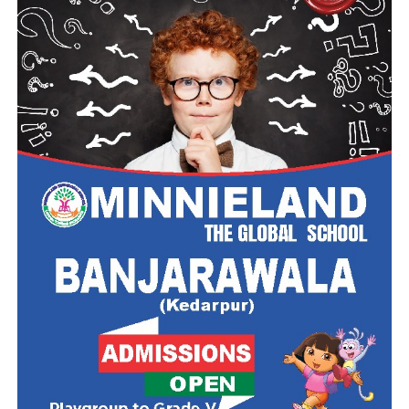
दस्तावेज अपलोड करें:
अपनी हालिया पासपोर्ट साइज फोटो,
हस्ताक्षर और आवश्यक प्रमाणपत्रों की स्कैन कॉपी निर्धारित
फॉर्मेट और साइज में अपलोड करें।
आवेदन शुल्क का भुगतान:
यदि आप सामान्य, ओबीसी या ईडब्ल्यूएस
श्रेणी से आते हैं, तो ₹100 का आवेदन शुल्क ऑनलाइन जमा करें।
(महिलाएं और SC/ST उम्मीदवार इस चरण को छोड़ सकते हैं)।
फॉर्म सबमिट और प्रिंट करें:
पूरी जानकारी को एक बार दोबारा
जांच (Preview) लें और ‘Submit’ बटन पर क्लिक करें। भविष्य
के संदर्भ के लिए भरे हुए आवेदन पत्र और फीस रसीद का
प्रिंटआउट निकालकर अपने पास सुरक्षित रख लें।
परीक्षा की तैयारी के लिए कुछ महत्वपूर्ण
टिप्स
सिलेबस को समझें:
परीक्षा की तैयारी शुरू करने से पहले बोर्ड द्वारा
जारी विस्तृत पाठ्यक्रम (Syllabus) और परीक्षा पैटर्न को अच्छी