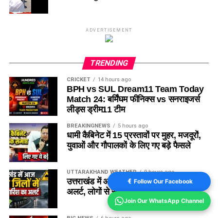
ADVERTISEMENT
TRENDING
CRICKET
14 hours ago
BPH vs SUL Dream11 Team Today
Match 24: बर्मिंघम फीनिक्स vs सनराइजर्स
लीड्स ड्रीम11 टीम
BREAKINGNEWS
5 hours ago
धामी कैबिनेट में 15 प्रस्तावों पर मुहर, मजदूरों,
युवाओं और गौपालकों के लिए गए बड़े फैसले
UTTARAKHAND WEATHER
9 hours ago
उत्तराखंड में आज सात जिलों में भारी बारिश का
Follow Our Facebook
अलर्ट, लोगों से सावधानी बरतने की अपील
Join Our WhatsApp Channel