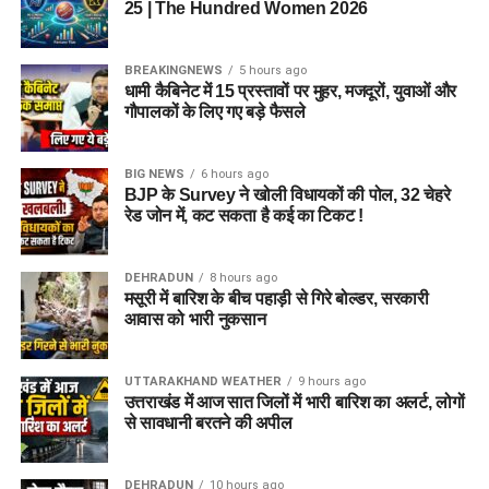
सरकारी स्कूलों में शिक्षक बनने का सपना देख रहे हैं। इसके अलावा
25 | The Hundred Women 2026
टेक्निकल और साइंटिफिक बैकग्राउंड वाले युवाओं के लिए भी पर्याप्त पद
उपलब्ध हैं।
BREAKINGNEWS
5 hours ago
धामी कैबिनेट में 15 प्रस्तावों पर मुहर, मजदूरों, युवाओं और
प्रमुख पदों की सूची नीचे दी गई है:
गौपालकों के लिए गए बड़े फैसले
क्र.सं.
पद का नाम (Post
कुल पदों की संख्या
BIG NEWS
6 hours ago
Name)
BJP के Survey ने खोली विधायकों की पोल, 32 चेहरे
रेड जोन में, कट सकता है कई का टिकट !
1.
ट्रेंड ग्रेजुएट टीचर –
675
TGT (कंप्यूटर साइंस)
2.
स्पेशल एजुकेटर
450
DEHRADUN
8 hours ago
मसूरी में बारिश के बीच पहाड़ी से गिरे बोल्डर, सरकारी
(प्राइमरी)
आवास को भारी नुकसान
3.
ट्रेंड ग्रेजुएट टीचर –
163
TGT (स्पेशल
UTTARAKHAND WEATHER
9 hours ago
एजुकेशन)
उत्तराखंड में आज सात जिलों में भारी बारिश का अलर्ट, लोगों
4.
डोमेस्टिक साइंस टीचर
129
से सावधानी बरतने की अपील
5.
आईटी असिस्टेंट (ग्रेड-
125
A)
DEHRADUN
10 hours ago