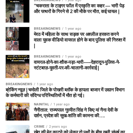
BREAKINGNEWS
1 year ago
“चकराता के टाइगर फॉल में प्रकृति का कहर — भारी पेड़
और पत्थरों के गिरने से 2 की मौके पर मौत, कई घायल |
BREAKINGNEWS
1 year ago
मेरठ में महिला के साथ सड़क पर अश्लील हरकत करने
वाला युवक वीडियो वायरल होने के बाद पुलिस की गिरफ्त में
|
BREAKINGNEWS
1 year ago
वायरल-होने-का-शौक-पड़ा-भारी-—-देहरादून-पुलिस-ने-
स्टंटबाज़-युवती-पर-की-चालानी-कार्रवाई |
BREAKINGNEWS
1 year ago
ब्रेकिंग न्यूज़ | चमोली जिले के पोखरी ब्लॉक के हापला बाजार में उद्यान विभाग
के कर्मचारी की संदिग्ध परिस्थितियों में मौत हो गई।
NAINITAL
1 year ago
नैनीताल: राज्यपाल गुरमीत सिंह ने किए मां नैना देवी के
दर्शन, प्रदेश की सुख-शांति की कामना की….
CRIME
2 years ago
खेत की मेढ़ काटने को लेकर दो पक्षों के बीच खूनी संघर्ष का