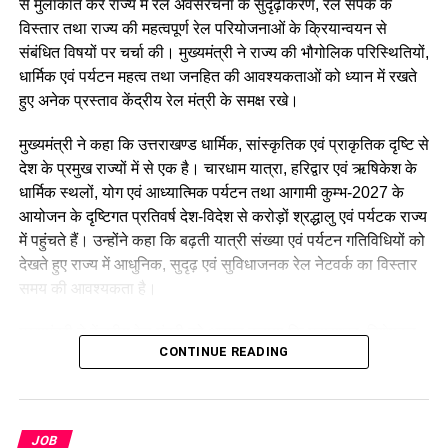
से मुलाकात कर राज्य में रेल अवसंरचना के सुदृढ़ीकरण, रेल संपर्क के
विस्तार तथा राज्य की महत्वपूर्ण रेल परियोजनाओं के क्रियान्वयन से
संबंधित विषयों पर चर्चा की। मुख्यमंत्री ने राज्य की भौगोलिक परिस्थितियों,
धार्मिक एवं पर्यटन महत्व तथा जनहित की आवश्यकताओं को ध्यान में रखते
हुए अनेक प्रस्ताव केंद्रीय रेल मंत्री के समक्ष रखे।
मुख्यमंत्री ने कहा कि उत्तराखण्ड धार्मिक, सांस्कृतिक एवं प्राकृतिक दृष्टि से
देश के प्रमुख राज्यों में से एक है। चारधाम यात्रा, हरिद्वार एवं ऋषिकेश के
धार्मिक स्थलों, योग एवं आध्यात्मिक पर्यटन तथा आगामी कुम्भ-2027 के
आयोजन के दृष्टिगत प्रतिवर्ष देश-विदेश से करोड़ों श्रद्धालु एवं पर्यटक राज्य
उन्होंने आगे लिखा कि वे देश के युवाओं की भावनाओं, आकांक्षाओं और उनकी
में पहुंचते हैं। उन्होंने कहा कि बढ़ती यात्री संख्या एवं पर्यटन गतिविधियों को
उचित अपेक्षाओं का सम्मान करते हैं। उनके अनुसार, भारत के युवाओं के
देखते हुए राज्य में आधुनिक, सुदृढ़ एवं सुविधाजनक रेल नेटवर्क का विस्तार
सपनों को साकार करना सार्वजनिक जीवन में कार्यरत प्रत्येक व्यक्ति की
समय की आवश्यकता है।
नैतिक जिम्मेदारी है।
मुख्यमंत्री ने केंद्रीय रेल मंत्री को अवगत कराया कि महाराष्ट्र, विशेषकर
CONTINUE READING
कॉकरोच जनता पार्टी ने इसे बताया
मुम्बई में बड़ी संख्या में उत्तराखण्ड मूल के नागरिक निवास करते हैं, जिनका
अपने गृह राज्य से निरंतर आवागमन बना रहता है। इसके साथ ही चारधाम,
लोकतंत्र की जीत
बाबा नीम करौली धाम (श्री कैंची धाम), जागेश्वर धाम सहित राज्य के अन्य
प्रमुख धार्मिक स्थलों में वर्षभर देश के विभिन्न हिस्सों से श्रद्धालुओं का
JOB
धर्मेंद्र प्रधान ने अपने कार्यकाल के दौरान प्रधानमंत्री के नेतृत्व में देश की