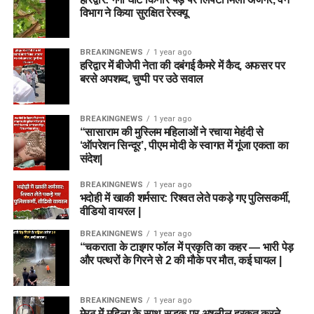
विभाग ने किया सुरक्षित रेस्क्यू
लिखित परीक्षा (One Tier / Two Tier Written Exam):
सभी पदों के लिए वस्तुनिष्ठ (Objective Type) बहुविकल्पीय
प्रश्नों पर आधारित परीक्षा आयोजित की जाएगी। कुछ तकनीकी
BREAKINGNEWS
1 year ago
हरिद्वार में बीजेपी नेता की दबंगई कैमरे में कैद, अफसर पर
या उच्च स्तर के पदों के लिए दो चरणों (Tier-I और Tier-II) में
बरसे अपशब्द, चुप्पी पर उठे सवाल
परीक्षा ली जा सकती है।
कौशल परीक्षा / एप्टीट्यूड टेस्ट (Skill Test):
डेटा एंट्री
BREAKINGNEWS
1 year ago
ऑपरेटर, आईटी असिस्टेंट, लिफ्ट ऑपरेटर या फिटर जैसे पदों के
“सासाराम की मुस्लिम महिलाओं ने रचाया मेहंदी से
लिए आवश्यक व्यावहारिक कौशल की जांच हेतु स्किल टेस्ट लिया
‘ऑपरेशन सिन्दूर’, पीएम मोदी के स्वागत में गूंजा एकता का
जाएगा (जहां लागू हो)।
संदेश|
दस्तावेज सत्यापन (Document Verification – DV):
BREAKINGNEWS
1 year ago
लिखित परीक्षा और स्किल टेस्ट की मेरिट के आधार पर शॉर्टलिस्ट
भदोही में खाकी शर्मसार: रिश्वत लेते पकड़े गए पुलिसकर्मी,
वीडियो वायरल |
किए गए उम्मीदवारों को अपने मूल प्रमाणपत्रों की जांच करानी
होगी।
BREAKINGNEWS
1 year ago
“चकराता के टाइगर फॉल में प्रकृति का कहर — भारी पेड़
चिकित्सा परीक्षण (Medical Examination):
अंतिम चयन से
और पत्थरों के गिरने से 2 की मौके पर मौत, कई घायल |
पहले उम्मीदवारों का शारीरिक रूप से पद के योग्य होने की पुष्टि के
लिए मेडिकल टेस्ट कराया जाएगा।
BREAKINGNEWS
1 year ago
मेरठ में महिला के साथ सड़क पर अश्लील हरकत करने