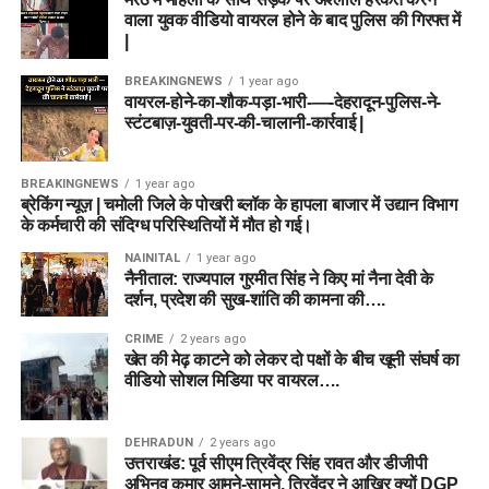
आवेदन शुल्क (Application Fee)
वाला युवक वीडियो वायरल होने के बाद पुलिस की गिरफ्त में
|
DSSSB आवेदकों से बेहद किफायती आवेदन शुल्क लेता है। भुगतान
BREAKINGNEWS
1 year ago
केवल ऑनलाइन माध्यम (नेट बैंकिंग, डेबिट/क्रेडिट कार्ड, यूपीआई) से ही
वायरल-होने-का-शौक-पड़ा-भारी-—-देहरादून-पुलिस-ने-
स्टंटबाज़-युवती-पर-की-चालानी-कार्रवाई |
स्वीकार किया जाएगा।
श्रेणी (Category)
आवेदन शुल्क
BREAKINGNEWS
1 year ago
ब्रेकिंग न्यूज़ | चमोली जिले के पोखरी ब्लॉक के हापला बाजार में उद्यान विभाग
सामान्य वर्ग (General), ओबीसी
₹100
के कर्मचारी की संदिग्ध परिस्थितियों में मौत हो गई।
(OBC), ईडब्ल्यूएस (EWS)
NAINITAL
1 year ago
अनुसूचित जाति (SC), अनुसूचित
₹0 (निःशुल्क)
नैनीताल: राज्यपाल गुरमीत सिंह ने किए मां नैना देवी के
दर्शन, प्रदेश की सुख-शांति की कामना की….
जनजाति (ST)
दिव्यांगजन (PwD) और सभी महिला
₹0 (निःशुल्क)
CRIME
2 years ago
खेत की मेढ़ काटने को लेकर दो पक्षों के बीच खूनी संघर्ष का
उम्मीदवार
वीडियो सोशल मिडिया पर वायरल….
DSSSB Recruitment 2026 के लिए
DEHRADUN
2 years ago
उत्तराखंड: पूर्व सीएम त्रिवेंद्र सिंह रावत और डीजीपी
ऑनलाइन आवेदन कैसे करें?
अभिनव कुमार आमने-सामने, त्रिवेंद्र ने आखिर क्यों DGP