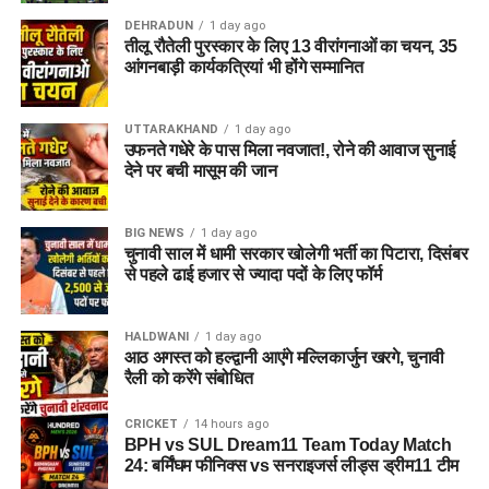
विषय में स्नातक (Graduation), बी.एड (B.Ed) या स्पेशल
DEHRADUN
1 day ago
एजुकेशन में डिप्लोमा होना अनिवार्य है। इसके साथ ही CTET
तीलू रौतेली पुरस्कार के लिए 13 वीरांगनाओं का चयन, 35
परीक्षा पास होना भी आवश्यक योग्यता का हिस्सा हो सकता है।
आंगनबाड़ी कार्यकत्रियां भी होंगे सम्मानित
आईटी असिस्टेंट व तकनीकी पद:
कंप्यूटर साइंस/आईटी में बीई
(B.E), बी.टेक (B.Tech), एमसीए (MCA) या समकक्ष डिग्री/
UTTARAKHAND
1 day ago
उफनते गधेरे के पास मिला नवजात!, रोने की आवाज सुनाई
डिप्लोमा होना चाहिए।
देने पर बची मासूम की जान
वैज्ञानिक पद (Junior Scientific Assistant):
संबंधित
विषय (जैसे फिजिक्स, केमिस्ट्री, फॉरेंसिक साइंस, बायोलॉजी
BIG NEWS
1 day ago
आदि) में पोस्ट ग्रेजुएशन (M.Sc) या ग्रेजुएशन के साथ प्रासंगिक
चुनावी साल में धामी सरकार खोलेगी भर्ती का पिटारा, दिसंबर
कार्य अनुभव की मांग की जा सकती है।
से पहले ढाई हजार से ज्यादा पदों के लिए फॉर्म
महत्वपूर्ण सूचना:
शैक्षणिक
HALDWANI
1 day ago
आठ अगस्त को हल्द्वानी आएंगे मल्लिकार्जुन खरगे, चुनावी
योग्यता से जुड़ी पूरी और विस्तृत
रैली को करेंगे संबोधित
जानकारी के लिए आवेदन करने
CRICKET
14 hours ago
से पहले विभाग द्वारा जारी
BPH vs SUL Dream11 Team Today Match
24: बर्मिंघम फीनिक्स vs सनराइजर्स लीड्स ड्रीम11 टीम
आधिकारिक विस्तृत अधिसूचना