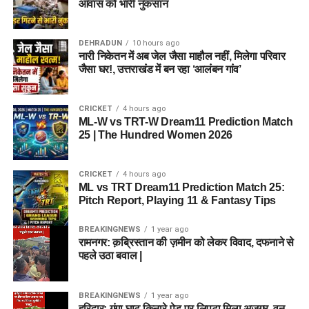
आवास को भारी नुकसान
लिफ्ट ऑपरेटर
18 से 37 वर्ष
DEHRADUN
10 hours ago
नारी निकेतन में अब जेल जैसा माहौल नहीं, मिलेगा परिवार
आयु सीमा में छूट (Age Relaxation):
जैसा घर!, उत्तराखंड में बन रहा ‘आलंबन गांव’
सरकारी नियमानुसार आरक्षित श्रेणियों (OBC, SC, ST, PwD, और
भूतपूर्व सैनिक) के आवेदकों को अधिकतम आयु सीमा में विशेष छूट प्रदान की
CRICKET
4 hours ago
ML-W vs TRT-W Dream11 Prediction Match
जाएगी। दिल्ली के ओबीसी (नॉन-क्रीमी लेयर) उम्मीदवारों को ही केवल
25 | The Hundred Women 2026
दिल्ली राज्य के आरक्षण का लाभ मिलेगा, जबकि अन्य राज्यों के आरक्षित वर्ग
के उम्मीदवार सामान्य (General) श्रेणी के तहत आवेदन कर सकेंगे।
CRICKET
4 hours ago
ML vs TRT Dream11 Prediction Match 25:
चयन प्रक्रिया (Selection
Pitch Report, Playing 11 & Fantasy Tips
Process)
BREAKINGNEWS
1 year ago
रामनगर: क़ब्रिस्तान की ज़मीन को लेकर विवाद, दफनाने से
पहले उठा बवाल |
DSSSB पारदर्शी और योग्यता-आधारित चयन प्रणाली का पालन करता
है। अलग-अलग पदों के लिए चयन के चरण थोड़े भिन्न हो सकते हैं, लेकिन
सामान्य तौर पर प्रक्रिया निम्नलिखित चरणों में पूरी होगी:
BREAKINGNEWS
1 year ago
हरिद्वार: गंगा घाट किनारे पेड़ पर लिपटा मिला अजगर, वन