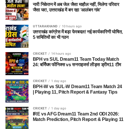
नारी निकेतन में अब जेल जैसा माहौल नहीं, मिलेगा परिवार
6.
जूनियर साइंटिफिक
81
जैसा घर!, उत्तराखंड में बन रहा ‘आलंबन गांव’
असिस्टेंट (साइबर
फॉरेंसिक)
UTTARAKHAND
10 hours ago
7.
अन्य पद (लिफ्ट ऑपरेटर,
356
उत्तराखंड कांग्रेस में बड़ा फेरबदल! नई कार्यकारिणी घोषित,
फिटर ग्रेड-II, आदि)
5 समितियों का भी गठन
कुल
सभी पद मिलाकर
1,979
CRICKET
14 hours ago
BPH vs SUL Dream11 Team Today Match
नोट: जूनियर साइंटिफिक असिस्टेंट के तहत बायोलॉजी, बैलिस्टिक्स,
24: बर्मिंघम फीनिक्स vs सनराइजर्स लीड्स ड्रीम11 टीम
केमिस्ट्री, डॉक्यूमेंट्स, फिंगरप्रिंट, फोटो, क्राइम सीन और फिजिक्स जैसे
विभिन्न विषयों के विशेषज्ञ पदों को शामिल किया गया है।
CRICKET
1 day ago
BPH-W vs SUL-W Dream11 Team Match 24
पात्रता मानदंड (Eligibility Criteria)
| Playing 11, Pitch Report & Fantasy Tips
DSSSB Recruitment 2026 के लिए शैक्षणिक योग्यता और अनुभव की
CRICKET
1 day ago
आवश्यकता अलग-अलग पदों के अनुसार निर्धारित की गई है:
IRE vs AFG Dream11 Team 2nd ODI 2026:
Match Prediction, Pitch Report & Playing 11
टीचिंग पद (TGT/स्पेशल एजुकेटर):
उम्मीदवारों के पास संबंधित