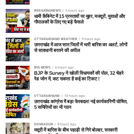
(Detailed Notification)
BREAKINGNEWS
5 hours ago
को ध्यानपूर्वक जरूर पढ़ें।
धामी कैबिनेट में 15 प्रस्तावों पर मुहर, मजदूरों, युवाओं और
गौपालकों के लिए गए बड़े फैसले
आयु सीमा (Age Limit)
UTTARAKHAND WEATHER
9 hours ago
उत्तराखंड में आज सात जिलों में भारी बारिश का अलर्ट, लोगों
से सावधानी बरतने की अपील
अलग-अलग पदों की जिम्मेदारियों और श्रेणियों को ध्यान में रखते हुए बोर्ड ने
न्यूनतम और अधिकतम आयु सीमा तय की है, जिसका विवरण इस प्रकार है:
BIG NEWS
6 hours ago
BJP के Survey ने खोली विधायकों की पोल, 32 चेहरे
पद का नाम
निर्धारित आयु सीमा
रेड जोन में, कट सकता है कई का टिकट !
जूनियर साइंटिफिक असिस्टेंट
18 से 27 वर्ष
(अधिकतर पद)
UTTARAKHAND
10 hours ago
उत्तराखंड कांग्रेस में बड़ा फेरबदल! नई कार्यकारिणी घोषित,
टेक्निकल असिस्टेंट (हिंदी)
अधिकतम 30 वर्ष
5 समितियों का भी गठन
असिस्टेंट आर्किविस्ट (ग्रेड-I)
अधिकतम 30 वर्ष
आईटी असिस्टेंट (ग्रेड-A)
अधिकतम 27 वर्ष
DEHRADUN
8 hours ago
मसूरी में बारिश के बीच पहाड़ी से गिरे बोल्डर, सरकारी
फिटर (ग्रेड-II)
20 से 32 वर्ष