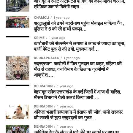
देहरादून में स्मार्ट ऑटोमेटेड पार्किंग का कार्य अंतिम चरण में,
ट्रैफिक जाम से मिलेगी राहत…
CHAMOLI
1 year ago
श्रद्धालुओं को ठगने बद्रीनाथ पहुंचा मोबाइल माफिया गैंग ,
पुलिस ने 6 को रंगे हाथों पकड़ा…
CRIME
1 year ago
कारोबारी को सेल्समैन ने लगाया 9 लाख से ज्यादा का चूना,
फर्जी पेमेंट बुक से की ठगी, मुकदमा दर्ज…
RUDRAPRAYAG
1 year ago
रुद्रप्रयाग: जखोली में फिर गुलदार का कहर, महिला की
मौत से दहशत, वन विभाग के खिलाफ ग्रामीणों में
आक्रोश….
DEHRADUN
1 year ago
देहरादून समेत उत्तराखंड के कई जिलों में आज भी बारिश,
मौसम विभाग ने येलो अलर्ट किया जारी….
DEHRADUN
1 year ago
अंकिता भंडारी हत्याकांड में इंसाफ की जीत, धामी सरकार
की सख्ती से टूटा रसूखदारों का गुरूर…
DEHRADUN
1 year ago
ऋषिकेश रेंज के जंगल में पत्ते लेने गए युवकों पर बाघ का