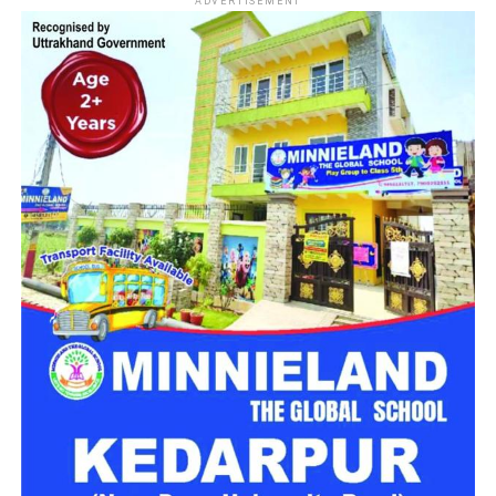
ADVERTISEMENT
दिल्ली
सरकार के विभिन्न विभागों में प्रशासनिक, तकनीकी, शैक्षणिक
(Teaching) और वैज्ञानिक (Scientific) श्रेणियों के खाली पड़े पदों को
भरने के लिए कुल
1979 पदों
पर वैकेंसी निकाली गई है। यह भर्ती ग्रुप-B
और ग्रुप-C श्रेणियों के अंतर्गत की जा रही है।
भर्ती बोर्ड का नाम
दिल्ली अधीनस्थ सेवा चयन बोर्ड
(DSSSB)
कुल पदों की संख्या
1979 पद
पद की श्रेणियां
ग्रुप-B और ग्रुप-C (शैक्षणिक,
तकनीकी, प्रशासनिक और वैज्ञानिक)
आवेदन का माध्यम
ऑनलाइन (Online)
नौकरी का स्थान
दिल्ली (NCR)
आधिकारिक वेबसाइट
dsssb.delhi.gov.in
महत्वपूर्ण तिथियां (Important Dates)