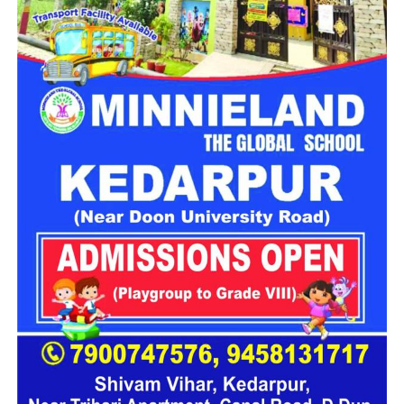
महिला सशक्तिकरण एवं बाल विकास विभाग
के निदेशक आईएएस बंशीलाल
राणा के मुताबिक, नारी निकेतन में आने वाली कई महिलाएं और बच्चे खुद को
एक बंद संस्थान या जेल जैसी जगह पर महसूस करते हैं। यही वजह है कि
कई बार बच्चे वहां से निकलने या भागने की कोशिश तक करने लगते हैं।
इसी समस्या को ध्यान में रखते हुए विभाग अब ऐसा इंफ्रास्ट्रक्चर तैयार
करने की दिशा में काम कर रहा है, जहां रहने वाले लोगों को संस्थागत माहौल
के बजाय परिवार जैसा वातावरण मिल सके।
16 घरों में मिलेगा परिवार जैसा माहौल
प्रस्तावित आलंबन गांव में कॉटेज और छोटे घर विकसित किए जाएंगे। यहां
एक परिवार की तर्ज पर लोगों को रखा जाएगा। योजना के मुताबिक, एक
यूनिट में करीब दो महिलाएं, चार बच्चे और एक किशोरी को शामिल किया
जाएगा। इस तरह उन्हें एक परिवार की तरह साथ रहने का अवसर मिलेगा।
हर यूनिट में अलग किचन जैसी सुविधाएं भी होंगी, ताकि वहां रहने वाली
महिलाओं और बच्चों को रोजमर्रा के जीवन में ज्यादा स्वतंत्रता और जिम्मेदारी