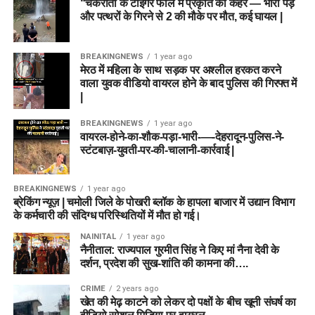
“चकराता के टाइगर फॉल में प्रकृति का कहर — भारी पेड़
और पत्थरों के गिरने से 2 की मौके पर मौत, कई घायल |
BREAKINGNEWS
1 year ago
मेरठ में महिला के साथ सड़क पर अश्लील हरकत करने
वाला युवक वीडियो वायरल होने के बाद पुलिस की गिरफ्त में
|
BREAKINGNEWS
1 year ago
वायरल-होने-का-शौक-पड़ा-भारी-—-देहरादून-पुलिस-ने-
स्टंटबाज़-युवती-पर-की-चालानी-कार्रवाई |
BREAKINGNEWS
1 year ago
ब्रेकिंग न्यूज़ | चमोली जिले के पोखरी ब्लॉक के हापला बाजार में उद्यान विभाग
के कर्मचारी की संदिग्ध परिस्थितियों में मौत हो गई।
NAINITAL
1 year ago
नैनीताल: राज्यपाल गुरमीत सिंह ने किए मां नैना देवी के
दर्शन, प्रदेश की सुख-शांति की कामना की….
CRIME
2 years ago
खेत की मेढ़ काटने को लेकर दो पक्षों के बीच खूनी संघर्ष का