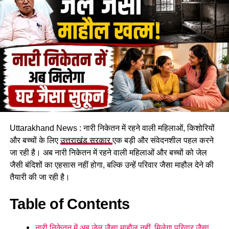
पहाड़ी से बोल्डर गिरने का सिलसिला थम नहीं रहा है और ऐसे में किसी भी
समय बड़ा हादसा हो सकता है।
Uttarakhand News : नारी निकेतन में रहने वाली महिलाओं, किशोरियों
और बच्चों के लिए
उत्तराखंड सरकार
एक बड़ी और संवेदनशील पहल करने
जा रही है। अब नारी निकेतन में रहने वाली महिलाओं और बच्चों को जेल
कचहरी कर्मचारी गोविंद सिंह नेगी के मुताबिक, जिस सरकारी आवास में पांच
जैसी बंदिशों का एहसास नहीं होगा, बल्कि उन्हें परिवार जैसा माहौल देने की
परिवार रह रहे हैं, वो फिलहाल पूरी तरह सुरक्षित नहीं है। बोल्डर गिरने से
तैयारी की जा रही है।
भवन को काफी नुकसान पहुंचा है और मौजूदा हालात में वहां रहना जोखिम
भरा हो गया है।
Table of Contents
प्रशासन से तत्काल मदद की मांग
नारी निकेतन में अब जेल जैसा माहौल नहीं, मिलेगा परिवार जैसा