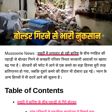
पढ़े धामी कैबिनेट के प्रमुख फैसले
Mussoorie News :
मसूरी में लगातार हो रही बारिश
के बीच गनहिल की
GST संशोधित अध्यादेश को मंजूरी।
पहाड़ी से बोल्डर गिरने से कचहरी परिसर स्थित सरकारी आवासों पर खतरा
नैनीताल हाईकोर्ट के लिए हल्द्वानी गौलापार में 30 हेक्टेयर जमीन
बढ़ गया है। बोल्डरों की चपेट में आने से एक कमरे का बड़ा हिस्सा बुरी तरह
देने का फैसला।
क्षतिग्रस्त हो गया, जबकि दूसरे कमरे की दीवार भी दोबारा ढह गई। भवन के
अन्य हिस्सों में भी दरारें आने की सूचना है।
राज्य क्रीड़ा विश्वविद्यालय हल्द्वानी के लिए 122 पदों के सृजन को
मंजूरी।
Table of Contents
जल जीवन मिशन में केंद्र की गाइडलाइंस लागू होंगी।
मसूरी में बारिश के बीच पहाड़ी से गिरे बोल्डर
कुष्ठ रोग से पीड़ित व्यक्ति भी सहकारी समिति का सदस्य बन
सकेगा।
पांच परिवारों ने एसडीएम कार्यालय में बिताई रात