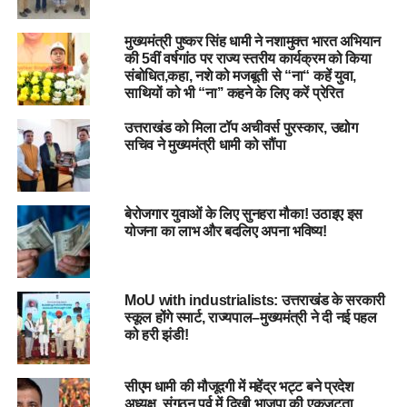
#
JyotirmathRegion #
UttarakhandSportsTalent
#
ChiefMinisterInteraction
मुख्यमंत्री पुष्कर सिंह धामी ने नशामुक्त भारत अभियान
की 5वीं वर्षगांठ पर राज्य स्तरीय कार्यक्रम को किया
संबोधित,कहा, नशे को मजबूती से “ना“ कहें युवा,
RELATED TOPICS:
CHIEF MINISTER INTERACTION
साथियों को भी “ना’’ कहने के लिए करें प्रेरित
JYOTIRMATH REGION
PUSHKAR SINGH DHAMI.
TABLE TENNIS PLAYERS
UTTARAKHAND SPORTS TALENT
उत्तराखंड को मिला टॉप अचीवर्स पुरस्कार, उद्योग
सचिव ने मुख्यमंत्री धामी को सौंपा
UP NEXT
उत्तराखंड में UCC के तहत अब तक 94 हजार आवेदन, लिव-इन
मामलों की संख्या पर निगाह…..
बेरोजगार युवाओं के लिए सुनहरा मौका! उठाइए इस
DON'T MISS
योजना का लाभ और बदलिए अपना भविष्य!
उत्तराखंड: संस्कृत बोर्ड परीक्षा में श्रीनगर के अभिषेक ममगाईं ने मारी
बाजी, 12वीं में प्रथम स्थान…
MoU with industrialists: उत्तराखंड के सरकारी
स्कूल होंगे स्मार्ट, राज्यपाल–मुख्यमंत्री ने दी नई पहल
को हरी झंडी!
सीएम धामी की मौजूदगी में महेंद्र भट्ट बने प्रदेश
अध्यक्ष, संगठन पर्व में दिखी भाजपा की एकजुटता