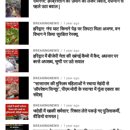
रामनगर: क़ब्रिस्तान की ज़मीन को लेकर विवाद, दफनाने से
पहले उठा बवाल |
BREAKINGNEWS
1 year ago
हरिद्वार: गंगा घाट किनारे पेड़ पर लिपटा मिला अजगर, वन
विभाग ने किया सुरक्षित रेस्क्यू
BREAKINGNEWS
1 year ago
हरिद्वार में बीजेपी नेता की दबंगई कैमरे में कैद, अफसर पर
बरसे अपशब्द, चुप्पी पर उठे सवाल
BREAKINGNEWS
1 year ago
“सासाराम की मुस्लिम महिलाओं ने रचाया मेहंदी से
‘ऑपरेशन सिन्दूर’, पीएम मोदी के स्वागत में गूंजा एकता का
संदेश|
BREAKINGNEWS
1 year ago
भदोही में खाकी शर्मसार: रिश्वत लेते पकड़े गए पुलिसकर्मी,
वीडियो वायरल |
BREAKINGNEWS
1 year ago