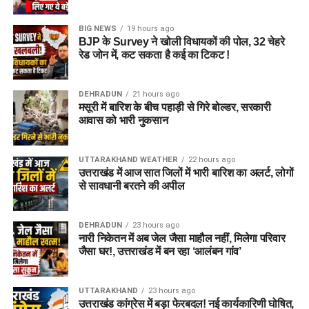
और बच्चों को यह महसूस न हो कि वे किसी जेल या बंद संस्थान में रह रहे
हैं। इसके बजाय पूरा परिसर एक रेजिडेंशियल कॉम्प्लेक्स की तरह विकसित
BIG NEWS
19 hours ago
किया जाएगा, जहां सुरक्षा के साथ रहने, पढ़ाई, दैनिक जीवन और सामाजिक
BJP के Survey ने खोली विधायकों की पोल, 32 चेहरे
विकास से जुड़ी सुविधाएं उपलब्ध होंगी।
रेड जोन में, कट सकता है कई का टिकट !
परिसर को आधुनिक सुविधाओं से लैस करने की योजना है। यहां आंगनबाड़ी
DEHRADUN
21 hours ago
केंद्र भी खोले जाएंगे। जरूरत पड़ने पर प्राथमिक विद्यालय की सुविधा भी
मसूरी में बारिश के बीच पहाड़ी से गिरे बोल्डर, सरकारी
उपलब्ध कराई जा सकती है। इस पहल का मकसद सिर्फ महिलाओं और
आवास को भारी नुकसान
बच्चों को रहने की जगह देना नहीं, बल्कि उन्हें ऐसा वातावरण उपलब्ध कराना
है, जहां वे खुद को सुरक्षित, सम्मानित और परिवार का हिस्सा महसूस कर
UTTARAKHAND WEATHER
22 hours ago
सकें।
उत्तराखंड में आज सात जिलों में भारी बारिश का अलर्ट, लोगों
से सावधानी बरतने की अपील
5 एकड़ जमीन की हो रही है तलाश
DEHRADUN
23 hours ago
आलंबन गांव विकसित करने के लिए करीब 5 एकड़ जमीन की आवश्यकता
नारी निकेतन में अब जेल जैसा माहौल नहीं, मिलेगा परिवार
बताई गई है। विभाग की पहली प्राथमिकता देहरादून जिले या उसके
जैसा घर!, उत्तराखंड में बन रहा ‘आलंबन गांव’
आसपास जमीन तलाशने की थी, लेकिन फिलहाल उपयुक्त जमीन उपलब्ध
नहीं हो पाई है। अब विभाग की ओर से हरिद्वार और आसपास के क्षेत्रों में
UTTARAKHAND
23 hours ago
जमीन की तलाश की जा रही है। अधिकारियों को उम्मीद है कि हरिद्वार में
उत्तराखंड कांग्रेस में बड़ा फेरबदल! नई कार्यकारिणी घोषित,