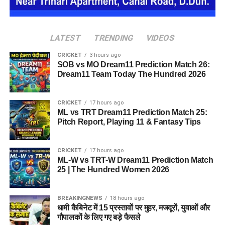
का अनुभव हो सके। प्रस्तावित परिसर में कुल 16 घर विकसित किए
जाएंगे, जिनमें करीब 88 लोगों के रहने की व्यवस्था होगी।
LATEST
TRENDING
VIDEOS
CRICKET
3 hours ago
SOB vs MO Dream11 Prediction Match 26:
Dream11 Team Today The Hundred 2026
CRICKET
17 hours ago
ML vs TRT Dream11 Prediction Match 25:
Pitch Report, Playing 11 & Fantasy Tips
CRICKET
17 hours ago
ML-W vs TRT-W Dream11 Prediction Match
25 | The Hundred Women 2026
जेल नहीं, रेजिडेंशियल कॉम्प्लेक्स जैसा
होगा माहौल
BREAKINGNEWS
18 hours ago
धामी कैबिनेट में 15 प्रस्तावों पर मुहर, मजदूरों, युवाओं और
आलंबन गांव की सबसे खास बात यही होगी कि यहां रहने वाली महिलाओं
गौपालकों के लिए गए बड़े फैसले