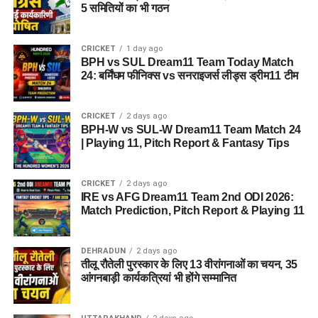
इसके लिए उपयुक्त जमीन मिल सकती है।
5 समितियों का भी गठन
इसके अलावा उत्तरकाशी जिले के चिन्यालीसौड़ में भी एक जमीन को लेकर
CRICKET
1 day ago
संभावनाएं देखी जा रही हैं। विभाग यह जांच कर रहा है कि वहां की जमीन
BPH vs SUL Dream11 Team Today Match
और परिस्थितियां आलंबन गांव के निर्माण के लिए उपयुक्त हैं या नहीं।
24: बर्मिंघम फीनिक्स vs सनराइजर्स लीड्स ड्रीम11 टीम
महिलाओं और बच्चों को मिलेगा नया जीवन
CRICKET
2 days ago
BPH-W vs SUL-W Dream11 Team Match 24
आलंबन गांव की यह योजना सिर्फ एक नया भवन या परिसर तैयार करने की
| Playing 11, Pitch Report & Fantasy Tips
कवायद नहीं है, बल्कि नारी निकेतन में रहने वाली महिलाओं और बच्चों के
प्रति सोच में बदलाव की कोशिश भी है।
CRICKET
2 days ago
IRE vs AFG Dream11 Team 2nd ODI 2026:
अगर यह योजना धरातल पर उतरती है तो संस्थागत जीवन की जगह उन्हें
Match Prediction, Pitch Report & Playing 11
परिवार जैसा माहौल, बेहतर स्वतंत्रता और सामाजिक वातावरण मिल
सकेगा। इससे बच्चों और महिलाओं के मानसिक और सामाजिक विकास में
भी मदद मिलने की उम्मीद है।
DEHRADUN
2 days ago
तीलू रौतेली पुरस्कार के लिए 13 वीरांगनाओं का चयन, 35
आंगनबाड़ी कार्यकत्रियां भी होंगे सम्मानित