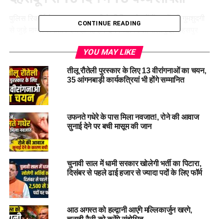
पुलिस रिकॉर्ड के अनुसार, राजधानी के विभिन्न क्षेत्रों में बच्चों की गुमशुदगी
CONTINUE READING
से जुड़े मामले लगातार दर्ज हो रहे हैं। इनमें ऋषिकेश, सेलाकुई, सहसपुर
और अन्य इलाकों से नाबालिगों के घर से लापता होने की घटनाएं शामिल हैं।
YOU MAY LIKE
सभी मामलों में बच्चों की उम्र 12 से 18 वर्ष के बीच बताई गई है।
तीलू रौतेली पुरस्कार के लिए 13 वीरांगनाओं का चयन,
सबसे ज्यादा बच्चियां हुई लापता
35 आंगनबाड़ी कार्यकत्रियां भी होंगे सम्मानित
सबसे अधिक चिंता की बात यह है कि लापता होने वाले बच्चों में बड़ी संख्या
नाबालिग बच्चियों की है। इससे परिजनों के साथ-साथ कानून-व्यवस्था से
उफनते गधेरे के पास मिला नवजात!, रोने की आवाज
जुड़े अधिकारियों की भी चिंताएं बढ़ी हैं। पुलिस इन मामलों की जांच में जुटी है
सुनाई देने पर बची मासूम की जान
और बच्चों की तलाश के लिए विभिन्न स्तरों पर प्रयास किए जा रहे हैं।
चुनावी साल में धामी सरकार खोलेगी भर्ती का पिटारा,
दिसंबर से पहले ढाई हजार से ज्यादा पदों के लिए फॉर्म
आठ अगस्त को हल्द्वानी आएंगे मल्लिकार्जुन खरगे,