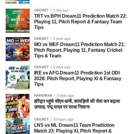
CRICKET
1 day ago
TRT vs BPH Dream11 Prediction Match 22:
Playing 11, Pitch Report & Fantasy Team
Tips
CRICKET
2 days ago
MO vs WEF Dream11 Prediction Match 21:
Pitch Report, Playing 11, Fantasy Cricket
Tips & Team
CRICKET
2 days ago
IRE vs AFG Dream11 Prediction 1st ODI
2026: Pitch Report, Playing XI & Fantasy
Tips
HARIDWAR
2 days ago
हरिद्वार पहुंचे सीएम धामी, कांवड़ियों की सेवा कर बढ़ाया
उत्साह, पप्पू यादव पर साधा निशाना
CRICKET
23 hours ago
LNS vs ML Dream11 Team Prediction
Match 23: Playing XI, Pitch Report &