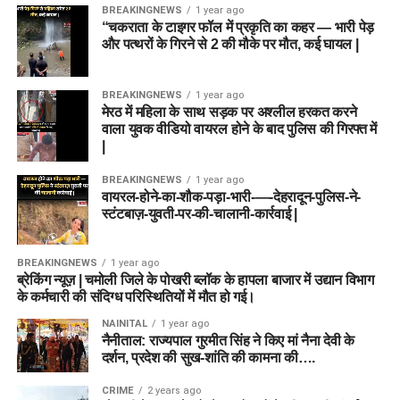
BREAKINGNEWS
1 year ago
“चकराता के टाइगर फॉल में प्रकृति का कहर — भारी पेड़
और पत्थरों के गिरने से 2 की मौके पर मौत, कई घायल |
BREAKINGNEWS
1 year ago
मेरठ में महिला के साथ सड़क पर अश्लील हरकत करने
वाला युवक वीडियो वायरल होने के बाद पुलिस की गिरफ्त में
|
BREAKINGNEWS
1 year ago
वायरल-होने-का-शौक-पड़ा-भारी-—-देहरादून-पुलिस-ने-
स्टंटबाज़-युवती-पर-की-चालानी-कार्रवाई |
BREAKINGNEWS
1 year ago
ब्रेकिंग न्यूज़ | चमोली जिले के पोखरी ब्लॉक के हापला बाजार में उद्यान विभाग
के कर्मचारी की संदिग्ध परिस्थितियों में मौत हो गई।
NAINITAL
1 year ago
नैनीताल: राज्यपाल गुरमीत सिंह ने किए मां नैना देवी के
दर्शन, प्रदेश की सुख-शांति की कामना की….
CRIME
2 years ago