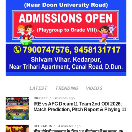
LATEST
TRENDING
VIDEOS
CRICKET
9 minutes ago
IRE vs AFG Dream11 Team 2nd ODI 2026:
Match Prediction, Pitch Report & Playing 11
नाले में पड़ा मिला शव
DEHRADUN
34 minutes ago
तीलू रौतेली पुरस्कार के लिए 13 वीरांगनाओं का चयन, 35