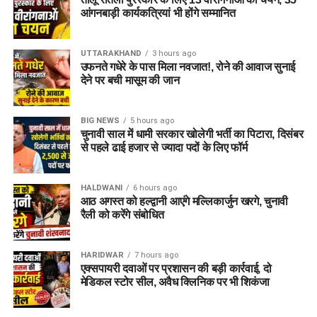
आंगनबाड़ी कार्यकत्रियां भी होंगे सम्मानित
रात करीब 12:45 बजे पुलिस को सूचना मिली कि माजरा क्षेत्र में सड़क
किनारे बने नाले में एक युवक फंसा हुआ है। सूचना मिलते ही पुलिस और
फायर सर्विस की टीम मौके पर पहुंची और काफी प्रयास के बाद युवक को
UTTARAKHAND
3 hours ago
बाहर निकाला। जांच में पता चला कि उसकी मौत हो चुकी थी।
उफनते गधेरे के पास मिला नवजात!, रोने की आवाज सुनाई
देने पर बची मासूम की जान
पुलिस मामले की जांच में जुटी
BIG NEWS
5 hours ago
प्रारंभिक जांच के अनुसार आशंका है कि अमित अंधेरे या फिसलन के कारण
चुनावी साल में धामी सरकार खोलेगी भर्ती का पिटारा, दिसंबर
नाले में गिर गया और पानी के तेज बहाव या डूबने से उसकी जान चली गई।
से पहले ढाई हजार से ज्यादा पदों के लिए फॉर्म
हालांकि, मौत के सही कारणों का पता पोस्टमार्टम रिपोर्ट आने के बाद ही चल
सकेगा।
HALDWANI
6 hours ago
आठ अगस्त को हल्द्वानी आएंगे मल्लिकार्जुन खरगे, चुनावी
रैली को करेंगे संबोधित
HARIDWAR
7 hours ago
एक्सपायरी दवाओं पर प्रशासन की बड़ी कार्रवाई, दो
मेडिकल स्टोर सील, अवैध क्लिनिक पर भी शिकंजा