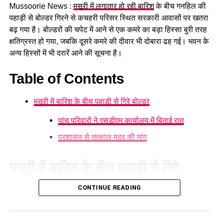
Mussoorie News :
मसूरी में लगातार हो रही बारिश
के बीच गनहिल की
GST संशोधित अध्यादेश को मंजूरी।
पहाड़ी से बोल्डर गिरने से कचहरी परिसर स्थित सरकारी आवासों पर खतरा
नैनीताल हाईकोर्ट के लिए हल्द्वानी गौलापार में 30 हेक्टेयर जमीन
बढ़ गया है। बोल्डरों की चपेट में आने से एक कमरे का बड़ा हिस्सा बुरी तरह
देने का फैसला।
क्षतिग्रस्त हो गया, जबकि दूसरे कमरे की दीवार भी दोबारा ढह गई। भवन के
अन्य हिस्सों में भी दरारें आने की सूचना है।
राज्य क्रीड़ा विश्वविद्यालय हल्द्वानी के लिए 122 पदों के सृजन को
मंजूरी।
Table of Contents
जल जीवन मिशन में केंद्र की गाइडलाइंस लागू होंगी।
मसूरी में बारिश के बीच पहाड़ी से गिरे बोल्डर
कुष्ठ रोग से पीड़ित व्यक्ति भी सहकारी समिति का सदस्य बन
सकेगा।
पांच परिवारों ने एसडीएम कार्यालय में बिताई रात
मेरठ से हरिद्वार तक गंगा एक्सप्रेसवे विस्तार के लिए यूपी से
प्रशासन से तत्काल मदद की मांग
समझौता होगा।
वन विकास निगम की सेवा नियमावली में
मसूरी में बारिश के बीच पहाड़ी से गिरे
संशोधन
बोल्डर
CONTINUE READING
मसूरी में लगातार हो रही बारिश के कारण गनहिल
की पहाड़ी से बोल्डर गिरने
औद्योगिक नियमावली को मंजूरी, श्रमिक शिकायतों के त्वरित