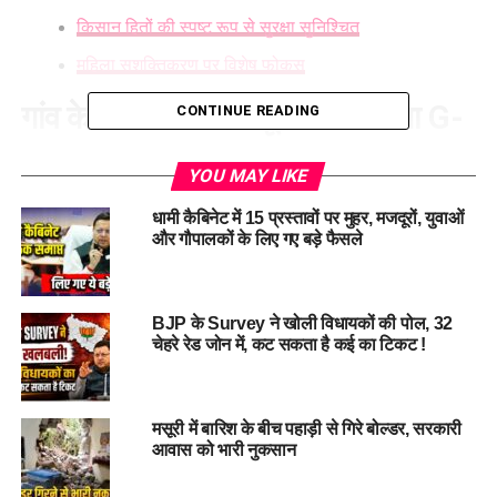
किसान हितों की स्पष्ट रूप से सुरक्षा सुनिश्चित
महिला सशक्तिकरण पर विशेष फोकस
गांव के विकास में महत्वपूर्ण साबित होगा G-
CONTINUE READING
RAM-G बिल
YOU MAY LIKE
सीएम धामी ने G-RAM-G बिल को गांव को विकसित बनाने के लिए
धामी कैबिनेट में 15 प्रस्तावों पर मुहर, मजदूरों, युवाओं
महत्वपूर्ण बताया। उन्होंने कहा कि ये अधिनियम किसानों को सुरक्षा,
और गौपालकों के लिए गए बड़े फैसले
श्रमिकों को रोजगार, महिलाओं को सम्मान, गांवों का विकास और विकसित
गाँव के माध्यम से विकसित भारत के लिए मजबूत नींव बनाने में महत्वपूर्ण
साबित होगा।
BJP के Survey ने खोली विधायकों की पोल, 32
चेहरे रेड जोन में, कट सकता है कई का टिकट !
100 की जगह 125 दिन दिन मिलेगा
रोजगार
मसूरी में बारिश के बीच पहाड़ी से गिरे बोल्डर, सरकारी
आवास को भारी नुकसान
मुख्यमंत्री ने कहा कि वीबी-जी राम जी, विकास आधारित गारंटी प्रदान के
साथ अब ग्रामीण परिवारों को 100 की जगह 125 दिन के रोजगार का