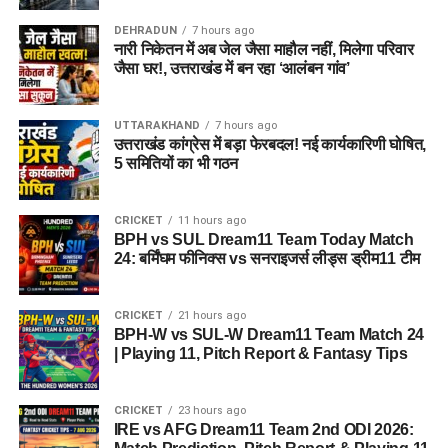
है, जहां वे खुद को सुरक्षित, सम्मानित और परिवार का हिस्सा महसूस कर
DEHRADUN
7 hours ago
सकें।
नारी निकेतन में अब जेल जैसा माहौल नहीं, मिलेगा परिवार
जैसा घर!, उत्तराखंड में बन रहा ‘आलंबन गांव’
5 एकड़ जमीन की हो रही है तलाश
UTTARAKHAND
7 hours ago
आलंबन गांव विकसित करने के लिए करीब 5 एकड़ जमीन की आवश्यकता
उत्तराखंड कांग्रेस में बड़ा फेरबदल! नई कार्यकारिणी घोषित,
बताई गई है। विभाग की पहली प्राथमिकता देहरादून जिले या उसके
5 समितियों का भी गठन
आसपास जमीन तलाशने की थी, लेकिन फिलहाल उपयुक्त जमीन उपलब्ध
नहीं हो पाई है। अब विभाग की ओर से हरिद्वार और आसपास के क्षेत्रों में
CRICKET
11 hours ago
जमीन की तलाश की जा रही है। अधिकारियों को उम्मीद है कि हरिद्वार में
BPH vs SUL Dream11 Team Today Match
इसके लिए उपयुक्त जमीन मिल सकती है।
24: बर्मिंघम फीनिक्स vs सनराइजर्स लीड्स ड्रीम11 टीम
इसके अलावा उत्तरकाशी जिले के चिन्यालीसौड़ में भी एक जमीन को लेकर
CRICKET
21 hours ago
संभावनाएं देखी जा रही हैं। विभाग यह जांच कर रहा है कि वहां की जमीन
BPH-W vs SUL-W Dream11 Team Match 24
और परिस्थितियां आलंबन गांव के निर्माण के लिए उपयुक्त हैं या नहीं।
| Playing 11, Pitch Report & Fantasy Tips
महिलाओं और बच्चों को मिलेगा नया जीवन
CRICKET
23 hours ago
IRE vs AFG Dream11 Team 2nd ODI 2026:
आलंबन गांव की यह योजना सिर्फ एक नया भवन या परिसर तैयार करने की