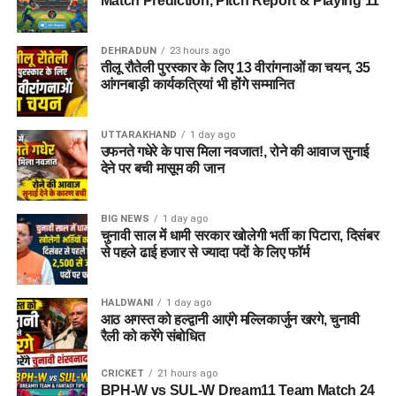
Match Prediction, Pitch Report & Playing 11
कवायद नहीं है, बल्कि नारी निकेतन में रहने वाली महिलाओं और बच्चों के
प्रति सोच में बदलाव की कोशिश भी है।
DEHRADUN
23 hours ago
तीलू रौतेली पुरस्कार के लिए 13 वीरांगनाओं का चयन, 35
अगर यह योजना धरातल पर उतरती है तो संस्थागत जीवन की जगह उन्हें
आंगनबाड़ी कार्यकत्रियां भी होंगे सम्मानित
परिवार जैसा माहौल, बेहतर स्वतंत्रता और सामाजिक वातावरण मिल
सकेगा। इससे बच्चों और महिलाओं के मानसिक और सामाजिक विकास में
भी मदद मिलने की उम्मीद है।
UTTARAKHAND
1 day ago
उफनते गधेरे के पास मिला नवजात!, रोने की आवाज सुनाई
देने पर बची मासूम की जान
BIG NEWS
1 day ago
चुनावी साल में धामी सरकार खोलेगी भर्ती का पिटारा, दिसंबर
से पहले ढाई हजार से ज्यादा पदों के लिए फॉर्म
HALDWANI
1 day ago
आठ अगस्त को हल्द्वानी आएंगे मल्लिकार्जुन खरगे, चुनावी
रैली को करेंगे संबोधित
CRICKET
21 hours ago
BPH-W vs SUL-W Dream11 Team Match 24