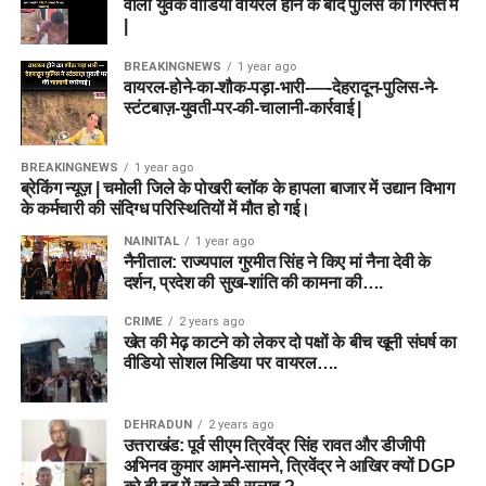
वाला युवक वीडियो वायरल होने के बाद पुलिस की गिरफ्त में
|
BREAKINGNEWS
1 year ago
वायरल-होने-का-शौक-पड़ा-भारी-—-देहरादून-पुलिस-ने-
स्टंटबाज़-युवती-पर-की-चालानी-कार्रवाई |
BREAKINGNEWS
1 year ago
ब्रेकिंग न्यूज़ | चमोली जिले के पोखरी ब्लॉक के हापला बाजार में उद्यान विभाग
के कर्मचारी की संदिग्ध परिस्थितियों में मौत हो गई।
NAINITAL
1 year ago
नैनीताल: राज्यपाल गुरमीत सिंह ने किए मां नैना देवी के
दर्शन, प्रदेश की सुख-शांति की कामना की….
CRIME
2 years ago
खेत की मेढ़ काटने को लेकर दो पक्षों के बीच खूनी संघर्ष का
वीडियो सोशल मिडिया पर वायरल….
DEHRADUN
2 years ago
उत्तराखंड: पूर्व सीएम त्रिवेंद्र सिंह रावत और डीजीपी
अभिनव कुमार आमने-सामने, त्रिवेंद्र ने आखिर क्यों DGP