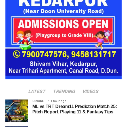
के बजाय परिवार जैसा वातावरण मिल सके।
16 घरों में मिलेगा परिवार जैसा माहौल
प्रस्तावित आलंबन गांव में कॉटेज और छोटे घर विकसित किए जाएंगे। यहां
एक परिवार की तर्ज पर लोगों को रखा जाएगा। योजना के मुताबिक, एक
यूनिट में करीब दो महिलाएं, चार बच्चे और एक किशोरी को शामिल किया
जाएगा। इस तरह उन्हें एक परिवार की तरह साथ रहने का अवसर मिलेगा।
हर यूनिट में अलग किचन जैसी सुविधाएं भी होंगी, ताकि वहां रहने वाली
महिलाओं और बच्चों को रोजमर्रा के जीवन में ज्यादा स्वतंत्रता और जिम्मेदारी
का अनुभव हो सके। प्रस्तावित परिसर में कुल 16 घर विकसित किए
जाएंगे, जिनमें करीब 88 लोगों के रहने की व्यवस्था होगी।
LATEST
TRENDING
VIDEOS
CRICKET
1 hour ago
ML vs TRT Dream11 Prediction Match 25:
Pitch Report, Playing 11 & Fantasy Tips