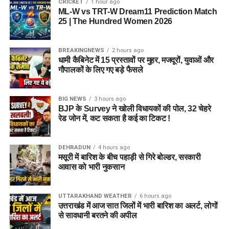
CRICKET
1 hour ago
ML-W vs TRT-W Dream11 Prediction Match
25 | The Hundred Women 2026
BREAKINGNEWS
2 hours ago
धामी कैबिनेट में 15 प्रस्तावों पर मुहर, मजदूरों, युवाओं और
गौपालकों के लिए गए बड़े फैसले
जेल नहीं, रेजिडेंशियल कॉम्प्लेक्स जैसा
होगा माहौल
BIG NEWS
3 hours ago
BJP के Survey ने खोली विधायकों की पोल, 32 चेहरे
आलंबन गांव की सबसे खास बात यही होगी कि यहां रहने वाली महिलाओं
रेड जोन में, कट सकता है कई का टिकट !
और बच्चों को यह महसूस न हो कि वे किसी जेल या बंद संस्थान में रह रहे
हैं। इसके बजाय पूरा परिसर एक रेजिडेंशियल कॉम्प्लेक्स की तरह विकसित
DEHRADUN
4 hours ago
किया जाएगा, जहां सुरक्षा के साथ रहने, पढ़ाई, दैनिक जीवन और सामाजिक
मसूरी में बारिश के बीच पहाड़ी से गिरे बोल्डर, सरकारी
विकास से जुड़ी सुविधाएं उपलब्ध होंगी।
आवास को भारी नुकसान
परिसर को आधुनिक सुविधाओं से लैस करने की योजना है। यहां आंगनबाड़ी
UTTARAKHAND WEATHER
6 hours ago
केंद्र भी खोले जाएंगे। जरूरत पड़ने पर प्राथमिक विद्यालय की सुविधा भी
उत्तराखंड में आज सात जिलों में भारी बारिश का अलर्ट, लोगों
उपलब्ध कराई जा सकती है। इस पहल का मकसद सिर्फ महिलाओं और
से सावधानी बरतने की अपील
बच्चों को रहने की जगह देना नहीं, बल्कि उन्हें ऐसा वातावरण उपलब्ध कराना