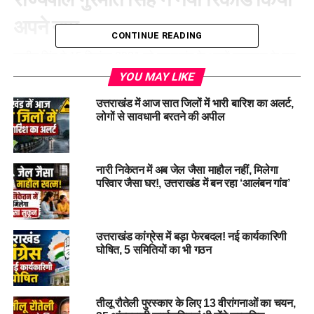
अपने नाम
CONTINUE READING
गुरमीत सिंह ने 15 सितंबर 2021 को उत्तराखंड के आठवें राज्यपाल के रूप
में शपथ ग्रहण की थी। सोमवार को उन्होंने 1,755 दिनों से अधिक का
YOU MAY LIKE
कार्यकाल पूरा करते हुए राज्य के सबसे लंबे समय तक पद पर रहने वाले
उत्तराखंड में आज सात जिलों में भारी बारिश का अलर्ट,
राज्यपाल बनने का गौरव हासिल किया।
लोगों से सावधानी बरतने की अपील
बने सबसे ज्यादा समय तक पद पर रहने वाले
गर्वनर
नारी निकेतन में अब जेल जैसा माहौल नहीं, मिलेगा
परिवार जैसा घर!, उत्तराखंड में बन रहा ‘आलंबन गांव’
बता दें कि इस से पहले ये रिकॉर्ड सुदर्शन अग्रवाल के नाम दर्ज था। उन्होंने
8 जनवरी 2003 से 28 अक्टूबर 2007 तक कुल 1,755 दिनों तक
उत्तराखंड के राज्यपाल के रूप में कार्य किया था।
उत्तराखंड कांग्रेस में बड़ा फेरबदल! नई कार्यकारिणी
घोषित, 5 समितियों का भी गठन
तीलू रौतेली पुरस्कार के लिए 13 वीरांगनाओं का चयन,