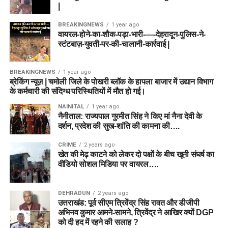
|
BREAKINGNEWS
1 year ago
वायरल-होने-का-शौक-पड़ा-भारी-—-देहरादून-पुलिस-ने-
स्टंटबाज़-युवती-पर-की-चालानी-कार्रवाई |
BREAKINGNEWS
1 year ago
ब्रेकिंग न्यूज़ | चमोली जिले के पोखरी ब्लॉक के हापला बाजार में उद्यान विभाग
के कर्मचारी की संदिग्ध परिस्थितियों में मौत हो गई।
NAINITAL
1 year ago
नैनीताल: राज्यपाल गुरमीत सिंह ने किए मां नैना देवी के
दर्शन, प्रदेश की सुख-शांति की कामना की….
CRIME
2 years ago
खेत की मेढ़ काटने को लेकर दो पक्षों के बीच खूनी संघर्ष का
वीडियो सोशल मिडिया पर वायरल….
DEHRADUN
2 years ago
उत्तराखंड: पूर्व सीएम त्रिवेंद्र सिंह रावत और डीजीपी
अभिनव कुमार आमने-सामने, त्रिवेंद्र ने आखिर क्यों DGP
को दी हद में रहने की सलाह ?