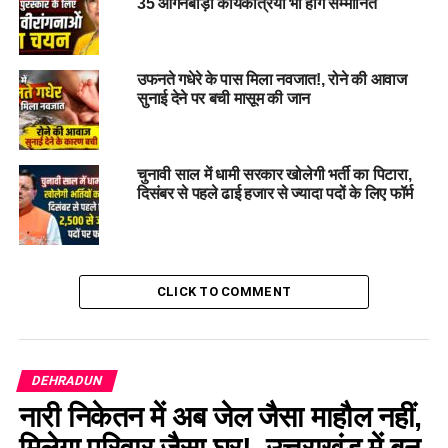
35 आंगनबाड़ी कार्यकत्रियां भी होंगे सम्मानित
उफनते गधेरे के पास मिला नवजात!, रोने की आवाज
सुनाई देने पर बची मासूम की जान
चुनावी साल में धामी सरकार खोलेगी भर्ती का पिटारा,
दिसंबर से पहले ढाई हजार से ज्यादा पदों के लिए फॉर्म
लेफ्टिनेंट जनरल (सेवानिवृत्त) गुरमीत सिंह का जन्म 1 फरवरी 1956 को
पंजाब के अमृतसर जिले में हुआ था। उन्होंने सैनिक स्कूल कपूरथला से
प्रारंभिक शिक्षा प्राप्त की और भारतीय सेना में लगभग 40 वर्षों तक सेवाएं
दीं।
CLICK TO COMMENT
40 साल तक सेना में दी सेवाएं
अपने सैन्य करियर के दौरान उन्हें
पीवीएसएम
, यूवाईएसएम, एवीएसएम और
DEHRADUN
वीएसएम जैसे प्रतिष्ठित सैन्य सम्मान प्राप्त हुए। 31 जनवरी 2016 को वो
नारी निकेतन में अब जेल जैसा माहौल नहीं,
सेना के उप प्रमुख (Vice Chief of Army Staff) के पद से सेवानिवृत्त हुए
मिलेगा परिवार जैसा घर!, उत्तराखंड में बन