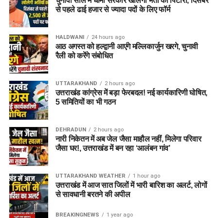
चुनावी साल में धामी सरकार खोलेगी भर्ती का पिटारा, दिसंबर
से पहले ढाई हजार से ज्यादा पदों के लिए फॉर्म
HALDWANI
24 hours ago
आठ अगस्त को हल्द्वानी आएंगे मल्लिकार्जुन खरगे, चुनावी
रैली को करेंगे संबोधित
UTTARAKHAND
2 hours ago
उत्तराखंड कांग्रेस में बड़ा फेरबदल! नई कार्यकारिणी घोषित,
5 समितियों का भी गठन
DEHRADUN
2 hours ago
नारी निकेतन में अब जेल जैसा माहौल नहीं, मिलेगा परिवार
जैसा घर!, उत्तराखंड में बन रहा ‘आलंबन गांव’
UTTARAKHAND WEATHER
1 hour ago
उत्तराखंड में आज सात जिलों में भारी बारिश का अलर्ट, लोगों
से सावधानी बरतने की अपील
BREAKINGNEWS
1 year ago