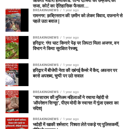
अंकिता भंडारी हत्याकांड: तीनों दोषियों को उम्रकैद की
सजा, कोर्ट का ऐतिहासिक फैसला…
BREAKINGNEWS
1 year ago
रामनगर: क़ब्रिस्तान की ज़मीन को लेकर विवाद, दफनाने से
पहले उठा बवाल |
BREAKINGNEWS
1 year ago
हरिद्वार: गंगा घाट किनारे पेड़ पर लिपटा मिला अजगर, वन
विभाग ने किया सुरक्षित रेस्क्यू
BREAKINGNEWS
1 year ago
हरिद्वार में बीजेपी नेता की दबंगई कैमरे में कैद, अफसर पर
बरसे अपशब्द, चुप्पी पर उठे सवाल
BREAKINGNEWS
1 year ago
“सासाराम की मुस्लिम महिलाओं ने रचाया मेहंदी से
‘ऑपरेशन सिन्दूर’, पीएम मोदी के स्वागत में गूंजा एकता का
संदेश|
BREAKINGNEWS
1 year ago
भदोही में खाकी शर्मसार: रिश्वत लेते पकड़े गए पुलिसकर्मी,