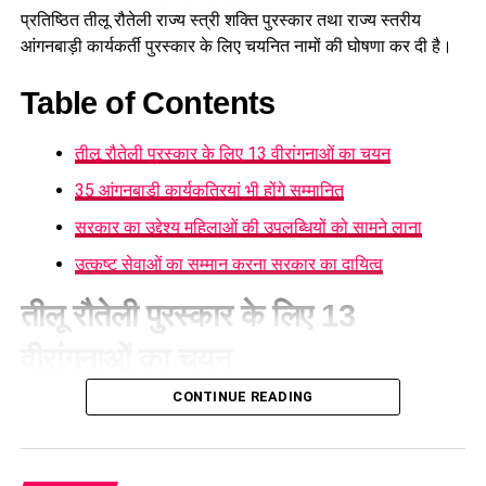
प्रस्तावित आलंबन गांव में कॉटेज और छोटे घर विकसित किए जाएंगे। यहां
प्रतिष्ठित तीलू रौतेली राज्य स्त्री शक्ति पुरस्कार तथा राज्य स्तरीय
एक परिवार की तर्ज पर लोगों को रखा जाएगा। योजना के मुताबिक, एक
आंगनबाड़ी कार्यकर्ती पुरस्कार के लिए चयनित नामों की घोषणा कर दी है।
यूनिट में करीब दो महिलाएं, चार बच्चे और एक किशोरी को शामिल किया
जाएगा। इस तरह उन्हें एक परिवार की तरह साथ रहने का अवसर मिलेगा।
Table of Contents
हर यूनिट में अलग किचन जैसी सुविधाएं भी होंगी, ताकि वहां रहने वाली
तीलू रौतेली पुरस्कार के लिए 13 वीरांगनाओं का चयन
महिलाओं और बच्चों को रोजमर्रा के जीवन में ज्यादा स्वतंत्रता और जिम्मेदारी
का अनुभव हो सके। प्रस्तावित परिसर में कुल 16 घर विकसित किए
35 आंगनबाड़ी कार्यकत्रियां भी होंगे सम्मानित
जाएंगे, जिनमें करीब 88 लोगों के रहने की व्यवस्था होगी।
सरकार का उद्देश्य महिलाओं की उपलब्धियों को सामने लाना
उत्कृष्ट सेवाओं का सम्मान करना सरकार का दायित्व
तीलू रौतेली पुरस्कार के लिए 13
वीरांगनाओं का चयन
CONTINUE READING
महिला सशक्तीकरण एवं बाल विकास विभाग
की ओर से जारी सूची के
अनुसार तीलू रौतेली पुरस्कार के लिए प्रदेश के सभी 13 जनपदों से एक-एक
महिला का चयन किया गया है, जबकि राज्य स्तरीय आंगनबाड़ी कार्यकर्ती
पुरस्कार के लिए विभिन्न जनपदों की 35 उत्कृष्ट आंगनबाड़ी कार्यकर्तियों को