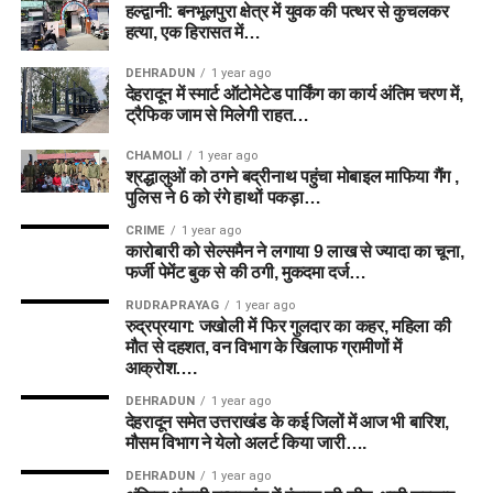
हल्द्वानी: बनभूलपुरा क्षेत्र में युवक की पत्थर से कुचलकर
हत्या, एक हिरासत में…
DEHRADUN
1 year ago
देहरादून में स्मार्ट ऑटोमेटेड पार्किंग का कार्य अंतिम चरण में,
ट्रैफिक जाम से मिलेगी राहत…
CHAMOLI
1 year ago
श्रद्धालुओं को ठगने बद्रीनाथ पहुंचा मोबाइल माफिया गैंग ,
पुलिस ने 6 को रंगे हाथों पकड़ा…
CRIME
1 year ago
कारोबारी को सेल्समैन ने लगाया 9 लाख से ज्यादा का चूना,
फर्जी पेमेंट बुक से की ठगी, मुकदमा दर्ज…
RUDRAPRAYAG
1 year ago
रुद्रप्रयाग: जखोली में फिर गुलदार का कहर, महिला की
मौत से दहशत, वन विभाग के खिलाफ ग्रामीणों में
आक्रोश….
DEHRADUN
1 year ago
देहरादून समेत उत्तराखंड के कई जिलों में आज भी बारिश,
मौसम विभाग ने येलो अलर्ट किया जारी….
DEHRADUN
1 year ago