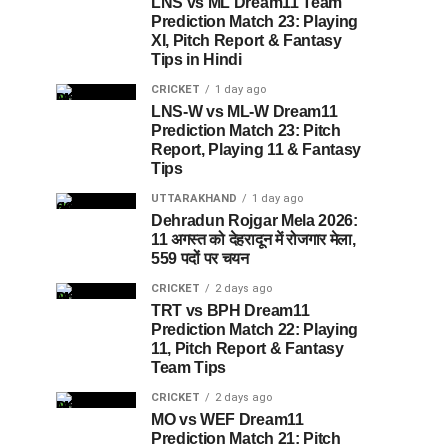
LNS vs ML Dream11 Team
Prediction Match 23: Playing
XI, Pitch Report & Fantasy
Tips in Hindi
CRICKET
1 day ago
LNS-W vs ML-W Dream11
Prediction Match 23: Pitch
Report, Playing 11 & Fantasy
Tips
UTTARAKHAND
1 day ago
Dehradun Rojgar Mela 2026:
11 अगस्त को देहरादून में रोजगार मेला,
559 पदों पर चयन
CRICKET
2 days ago
TRT vs BPH Dream11
Prediction Match 22: Playing
11, Pitch Report & Fantasy
Team Tips
CRICKET
2 days ago
MO vs WEF Dream11
Prediction Match 21: Pitch