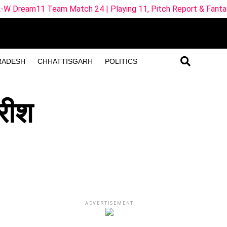
Match 24 | Playing 11, Pitch Report & Fantasy Tips
IR
RADESH
CHHATTISGARH
POLITICS
हरीश
ADVERTISEMENT