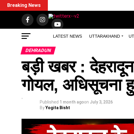
Breaking News
LATEST NEWS
UTTARAKHAND
UT
DEHRADUN
बड़ी खबर : देहराद
गोयल, अधिसूचना हु
Published
1 month ago
on
July 3, 2026
By
Yogita Bisht