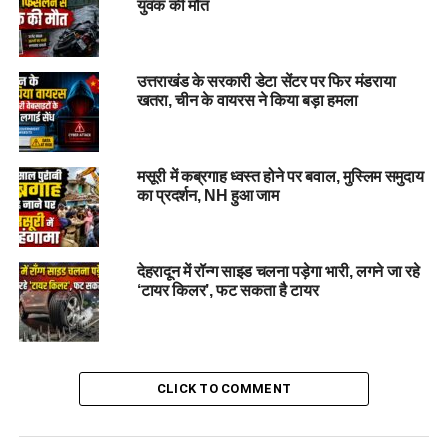
युवक की मौत
सतर्कता से जांच की जा रही है ताकि अगर कोई साजिश या दबाव जैसी बात
हो तो वह भी सामने लाई जा सके।
#PremnagarIncident #
उत्तराखंड के सरकारी डेटा सेंटर पर फिर मंडराया
LaborerCoupleDeath
खतरा, चीन के वायरस ने किया बड़ा हमला
#
SuspiciousSuicide #
UnderConstructionBuilding
#
DehradunNews
मसूरी में कब्रगाह ध्वस्त होने पर बवाल, मुस्लिम समुदाय
RELATED TOPICS:
DEHRADUN NEWS
का प्रदर्शन, NH हुआ जाम
LABORER COUPLE DEATH
PREMNAGAR INCIDENT
SUSPICIOUS SUICIDE
UNDER-CONSTRUCTION BUILDING
UP NEXT
देहरादून में रॉन्ग साइड चलना पड़ेगा भारी, लगने जा रहे
PWD गेस्ट हाउस बना नशे और गंदगी का अड्डा, सांसद ने जताई
‘टायर किलर’, फट सकता है टायर
गहरी नाराजगी, कार्रवाई के दिए निर्देश….
DON'T MISS
उत्तराखंड में आज भी बारिश के आसार, कई जिलों में अलर्ट जारी |
चारधाम यात्रा तैयारियों पर असर…
CLICK TO COMMENT