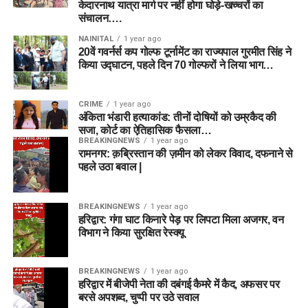
केदारनाथ यात्रा मार्ग पर नहीं होगा घोड़े-खच्चरों का
संचालन….
NAINITAL
1 year ago
20वें गवर्नर्स कप गोल्फ टूर्नामेंट का राज्यपाल गुरमीत सिंह ने
किया उद्घाटन, पहले दिन 70 गोल्फरों ने लिया भाग…
CRIME
1 year ago
अंकिता भंडारी हत्याकांड: तीनों दोषियों को उम्रकैद की
सजा, कोर्ट का ऐतिहासिक फैसला…
BREAKINGNEWS
1 year ago
रामनगर: क़ब्रिस्तान की ज़मीन को लेकर विवाद, दफनाने से
पहले उठा बवाल |
BREAKINGNEWS
1 year ago
हरिद्वार: गंगा घाट किनारे पेड़ पर लिपटा मिला अजगर, वन
विभाग ने किया सुरक्षित रेस्क्यू
BREAKINGNEWS
1 year ago
हरिद्वार में बीजेपी नेता की दबंगई कैमरे में कैद, अफसर पर
बरसे अपशब्द, चुप्पी पर उठे सवाल