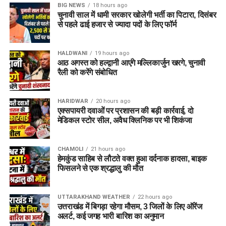
बायोडाटा / रिज़्यूमे (Resume)
(2-3 प्रतियां)
BIG NEWS
18 hours ago
चुनावी साल में धामी सरकार खोलेगी भर्ती का पिटारा, दिसंबर
मूल शैक्षिक प्रमाण पत्र
एवं उनकी छायाप्रतियां
से पहले ढाई हजार से ज्यादा पदों के लिए फॉर्म
(Photocopies)
सेवायोजन कार्यालय का पंजीयन कार्ड
HALDWANI
19 hours ago
आठ अगस्त को हल्द्वानी आएंगे मल्लिकार्जुन खरगे, चुनावी
पासपोर्ट साइज फोटो
रैली को करेंगे संबोधित
वैध पहचान पत्र
(आधार कार्ड / वोटर आईडी आदि)
HARIDWAR
20 hours ago
विभाग ने जिले के सभी योग्य एवं इच्छुक युवाओं से अपील की है कि वे समय
एक्सपायरी दवाओं पर प्रशासन की बड़ी कार्रवाई, दो
पर अपना पंजीकरण कराकर इस रोजगार अवसर का लाभ उठाएं।
मेडिकल स्टोर सील, अवैध क्लिनिक पर भी शिकंजा
CHAMOLI
21 hours ago
हेमकुंड साहिब से लौटते वक्त हुआ दर्दनाक हादसा, बाइक
फिसलने से एक श्रद्धालु की मौत
UTTARAKHAND WEATHER
22 hours ago
उत्तराखंड में बिगड़ा रहेगा मौसम, 3 जिलों के लिए ऑरेंज
अलर्ट, कई जगह भारी बारिश का अनुमान