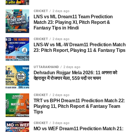
CRICKET
2 days ago
LNS vs ML Dream11 Team Prediction
Match 23: Playing XI, Pitch Report &
Fantasy Tips in Hindi
CRICKET
2 days ago
LNS-W vs ML-W Dream11 Prediction Match
23: Pitch Report, Playing 11 & Fantasy Tips
UTTARAKHAND
2 days ago
Dehradun Rojgar Mela 2026: 11 अगस्त को
देहरादून में रोजगार मेला, 559 पदों पर चयन
CRICKET
2 days ago
TRT vs BPH Dream11 Prediction Match 22:
Playing 11, Pitch Report & Fantasy Team
Tips
CRICKET
3 days ago
MO vs WEF Dream11 Prediction Match 21: