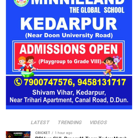
भाग लेने वाली प्रमुख कंपनियां
(Participating Companies)
इस
रोजगार मेले
में देश एवं प्रदेश की कई नामी कंपनियां अभ्यर्थियों का
साक्षात्कार लेने आ रही हैं, जिनमें प्रमुख हैं:
एक्सिस बैंक (Axis Bank)
बारबेक्यू नेशन (Barbeque Nation)
डिक्सॉन (Dixon Technologies)
उत्कर्ष स्मॉल फाइनेंस बैंक (Utkarsh Small Finance Bank)
सीएएमपी-108 (CAMP-108)
एनआईटीटी लिमिटेड (NIIT Limited)
परिश्रम रिसोर्स प्राइवेट लिमिटेड
LATEST
TRENDING
VIDEOS
आईपीसीए (IPCA Laboratories)
CRICKET
1 hour ago