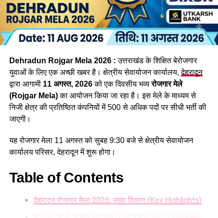
इसके समानांतर जिन रिक्त पदों के लिए आवेदन प्रक्रिया पूरी हो चुकी है,
उनकी परीक्षा भी दिसंबर तक करा ली जाएगी। इनमें व्यैक्तिक सहायक,
पशुधन प्रसार अधिकारी, विभिन्न सेवाओं के तकनीकी पद, सहायक
लेखाकार, कृषि विभाग के इंटरमीडिएट स्तर के पद तथा विभिन्न विभागों के
Dehradun Rojgar Mela 2026 :
उत्तराखंड के शिक्षित बेरोजगार
स्नातक स्तरीय पद सहित कुल 1470 पद शामिल हैं।
युवाओं के लिए एक अच्छी खबर है। क्षेत्रीय सेवायोजन कार्यालय,
देहरादून
द्वारा आगामी
11 अगस्त, 2026
को एक दिवसीय भव्य
रोजगार मेले
(Rojgar Mela)
का आयोजन किया जा रहा है। इस मेले के माध्यम से
निजी क्षेत्र की प्रतिष्ठित कंपनियों में 500 से अधिक पदों पर सीधी भर्ती की
जाएगी।
यह रोजगार मेला 11 अगस्त को सुबह 9:30 बजे से क्षेत्रीय सेवायोजन
कार्यालय परिसर, देहरादून में शुरू होगा।
Table of Contents
देहरादून रोजगार मेला 2026: मुख्य विवरण (Key Highlights)
34 हजार भर्तियां, रोजगार बड़ी उपलब्धि
भाग लेने वाली प्रमुख कंपनियां (Participating Companies)