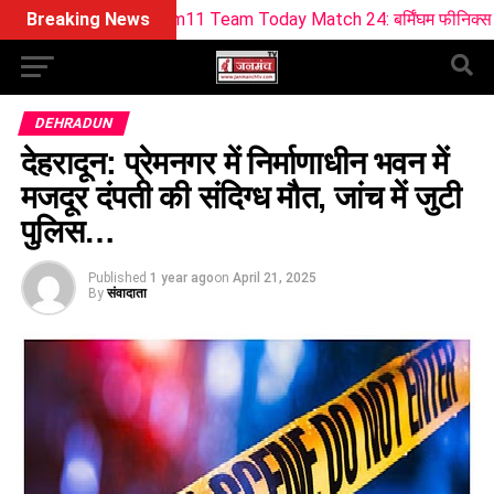
ream11 Team Today Match 24: बर्मिंघम फीनिक्स vs सनराइजर्स लीड्स 
Breaking News
DEHRADUN
देहरादून: प्रेमनगर में निर्माणाधीन भवन में
मजदूर दंपती की संदिग्ध मौत, जांच में जुटी
पुलिस…
Published
1 year ago
on
April 21, 2025
By
संवादाता