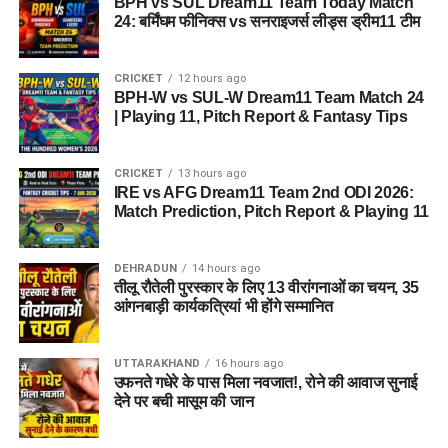
BPH vs SUL Dream11 Team Today Match
मोचिको (Mochiko Shoes)
24: बर्मिंघम फीनिक्स vs सनराइजर्स लीड्स ड्रीम11 टीम
टीआई मेडिकोज (TI Medicos)
आईजोन (iZone)
CRICKET
12 hours ago
BPH-W vs SUL-W Dream11 Team Match 24
| Playing 11, Pitch Report & Fantasy Tips
Dehradun Rojgar Mela 2026 :
आवेदन और पंजीकरण प्रक्रिया (How
CRICKET
13 hours ago
IRE vs AFG Dream11 Team 2nd ODI 2026:
to Register)
Match Prediction, Pitch Report & Playing 11
क्षेत्रीय सेवायोजन अधिकारी ममता चौहान नेगी के अनुसार, रोजगार मेले में
DEHRADUN
14 hours ago
भाग लेने के लिए अभ्यर्थियों का पंजीकरण
04 अगस्त, 2026
से शुरू हो
तीलू रौतेली पुरस्कार के लिए 13 वीरांगनाओं का चयन, 35
चुका है। इच्छुक अभ्यर्थी साक्षात्कार में शामिल होने से पहले किसी भी कार्य
आंगनबाड़ी कार्यकत्रियां भी होंगे सम्मानित
दिवस में कार्यालय पहुंचकर अपना पंजीकरण करा सकते हैं।
UTTARAKHAND
16 hours ago
आवश्यक दस्तावेज (Documents
उफनते गधेरे के पास मिला नवजात!, रोने की आवाज सुनाई
देने पर बची मासूम की जान
Required):