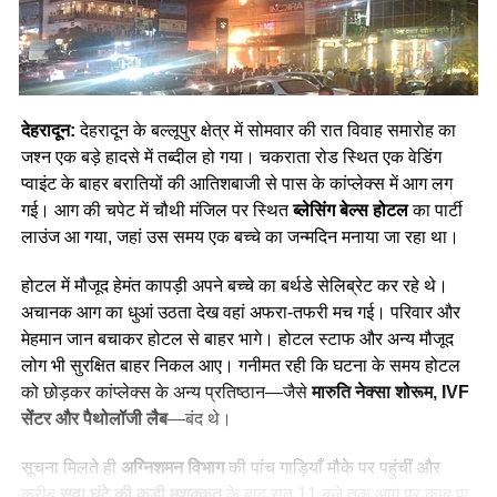
देहरादून:
देहरादून के बल्लूपुर क्षेत्र में सोमवार की रात विवाह समारोह का
जश्न एक बड़े हादसे में तब्दील हो गया। चकराता रोड स्थित एक वेडिंग
प्वाइंट के बाहर बरातियों की आतिशबाजी से पास के कांप्लेक्स में आग लग
गई। आग की चपेट में चौथी मंजिल पर स्थित
ब्लेसिंग बेल्स होटल
का पार्टी
लाउंज आ गया, जहां उस समय एक बच्चे का जन्मदिन मनाया जा रहा था।
होटल में मौजूद हेमंत कापड़ी अपने बच्चे का बर्थडे सेलिब्रेट कर रहे थे।
अचानक आग का धुआं उठता देख वहां अफरा-तफरी मच गई। परिवार और
मेहमान जान बचाकर होटल से बाहर भागे। होटल स्टाफ और अन्य मौजूद
लोग भी सुरक्षित बाहर निकल आए। गनीमत रही कि घटना के समय होटल
को छोड़कर कांप्लेक्स के अन्य प्रतिष्ठान—जैसे
मारुति नेक्सा शोरूम, IVF
सेंटर और पैथोलॉजी लैब
—बंद थे।
सूचना मिलते ही
अग्निशमन विभाग
की पांच गाड़ियाँ मौके पर पहुंचीं और
करीब
सवा घंटे की कड़ी मशक्कत
के बाद रात 11 बजे तक आग पर काबू पा