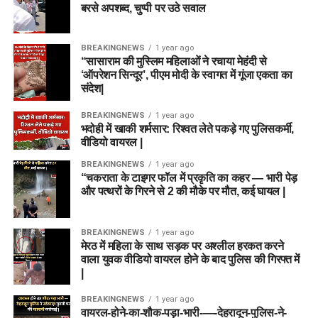
बरसे अपशब्द, चुप्पी पर उठे सवाल
BREAKINGNEWS
1 year ago
“सासाराम की मुस्लिम महिलाओं ने रचाया मेहंदी से
‘ऑपरेशन सिन्दूर’, पीएम मोदी के स्वागत में गूंजा एकता का
संदेश|
BREAKINGNEWS
1 year ago
भदोही में खाकी शर्मसार: रिश्वत लेते पकड़े गए पुलिसकर्मी,
वीडियो वायरल |
BREAKINGNEWS
1 year ago
“चकराता के टाइगर फॉल में प्रकृति का कहर — भारी पेड़
और पत्थरों के गिरने से 2 की मौके पर मौत, कई घायल |
BREAKINGNEWS
1 year ago
मेरठ में महिला के साथ सड़क पर अश्लील हरकत करने
वाला युवक वीडियो वायरल होने के बाद पुलिस की गिरफ्त में
|
BREAKINGNEWS
1 year ago
वायरल-होने-का-शौक-पड़ा-भारी-—-देहरादून-पुलिस-ने-