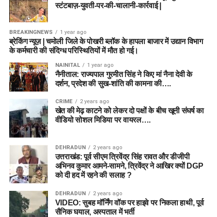
स्टंटबाज़-युवती-पर-की-चालानी-कार्रवाई |
BREAKINGNEWS
1 year ago
ब्रेकिंग न्यूज़ | चमोली जिले के पोखरी ब्लॉक के हापला बाजार में उद्यान विभाग
के कर्मचारी की संदिग्ध परिस्थितियों में मौत हो गई।
NAINITAL
1 year ago
नैनीताल: राज्यपाल गुरमीत सिंह ने किए मां नैना देवी के
दर्शन, प्रदेश की सुख-शांति की कामना की….
CRIME
2 years ago
खेत की मेढ़ काटने को लेकर दो पक्षों के बीच खूनी संघर्ष का
वीडियो सोशल मिडिया पर वायरल….
DEHRADUN
2 years ago
उत्तराखंड: पूर्व सीएम त्रिवेंद्र सिंह रावत और डीजीपी
अभिनव कुमार आमने-सामने, त्रिवेंद्र ने आखिर क्यों DGP
को दी हद में रहने की सलाह ?
DEHRADUN
2 years ago
VIDEO: सुबह मॉर्निंग वॉक पर हाइवे पर निकला हाथी, पूर्व
सैनिक घयाल, अस्पताल में भर्ती