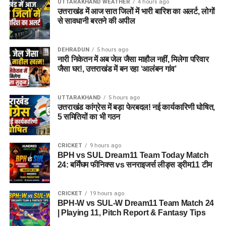
UTTARAKHAND WEATHER
4 hours ago
भी मदद मिलने की उम्मीद है।
उत्तराखंड में आज सात जिलों में भारी बारिश का अलर्ट, लोगों
समाज के सामने लाना है ताकि उनकी प्रेरक यात्रा नई पीढ़ी और अन्य
से सावधानी बरतने की अपील
महिलाओं को आगे बढ़ने की प्रेरणा दे सके। उन्होंने कहा कि उत्तराखंड की
वीरांगना तीलू रौतेली के नाम पर दिया जाने वाला यह सम्मान महिलाओं के
साहस, नेतृत्व और आत्मनिर्भरता का प्रतीक बन चुका है।
DEHRADUN
5 hours ago
नारी निकेतन में अब जेल जैसा माहौल नहीं, मिलेगा परिवार
जैसा घर!, उत्तराखंड में बन रहा ‘आलंबन गांव’
उत्कृष्ट सेवाओं का सम्मान करना सरकार
का दायित्व
UTTARAKHAND
5 hours ago
उत्तराखंड कांग्रेस में बड़ा फेरबदल! नई कार्यकारिणी घोषित,
मंत्री ने बताया कि इसी अवसर पर राज्य स्तरीय आंगनबाड़ी कार्यकर्ती
5 समितियों का भी गठन
पुरस्कार भी प्रदान किए जाएंगे। उन्होंने कहा कि आंगनबाड़ी कार्यकर्तियां
मातृ और शिशु स्वास्थ्य, पोषण, टीकाकरण, प्रारंभिक शिक्षा और महिला
CRICKET
9 hours ago
जागरूकता जैसे महत्वपूर्ण कार्यों में सरकार की सबसे मजबूत कड़ी हैं। उनके
BPH vs SUL Dream11 Team Today Match
समर्पण और उत्कृष्ट सेवाओं का सम्मान करना सरकार का दायित्व है।
24: बर्मिंघम फीनिक्स vs सनराइजर्स लीड्स ड्रीम11 टीम
CRICKET
19 hours ago
BPH-W vs SUL-W Dream11 Team Match 24
| Playing 11, Pitch Report & Fantasy Tips