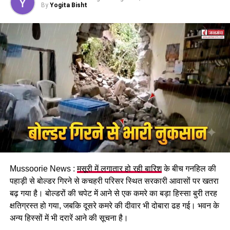
By
Yogita Bisht
BIRTHDAY PARTY EVACUATION
DEHRADUN FIRE INCIDENT
FIRE DUE TO FIREWORKS
WEDDING FIRE ACCIDENT
UP NEXT
देहरादून: सीबीएसई भर्ती परीक्षा में नकल गिरोह का भंडाफोड़, अभ्यर्थी
की जगह बैठा था साल्वर, 10 लाख में पास कराने की डील…
DON'T MISS
ग्वालियर की युवती का देहरादून के युवक पर बेवफाई का आरोप, शादी
का वादा करके बनाए शारीरिक संबंध…
Mussoorie News :
मसूरी में लगातार हो रही बारिश
के बीच गनहिल की
पहाड़ी से बोल्डर गिरने से कचहरी परिसर स्थित सरकारी आवासों पर खतरा
बढ़ गया है। बोल्डरों की चपेट में आने से एक कमरे का बड़ा हिस्सा बुरी तरह
क्षतिग्रस्त हो गया, जबकि दूसरे कमरे की दीवार भी दोबारा ढह गई। भवन के
अन्य हिस्सों में भी दरारें आने की सूचना है।