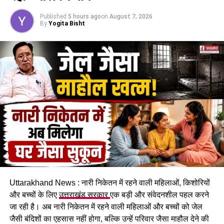
पांच परिवारों ने एसडीएम कार्यालय में बिताई रात
Published
5 hours ago
on
August 7, 2026
By
Yogita Bisht
खतरे को देखते हुए सरकारी आवास में रहने वाले पांच परिवारों को रात
सुरक्षित स्थान पर गुजारनी पड़ी। सभी परिवारों ने पूरी रात एसडीएम
कार्यालय के एक हॉल में रहकर बिताई। प्रभावित लोगों का कहना है कि
पहाड़ी से बोल्डर गिरने का सिलसिला थम नहीं रहा है और ऐसे में किसी भी
समय बड़ा हादसा हो सकता है।
Uttarakhand News : नारी निकेतन में रहने वाली महिलाओं, किशोरियों
और बच्चों के लिए
उत्तराखंड सरकार
एक बड़ी और संवेदनशील पहल करने
जा रही है। अब नारी निकेतन में रहने वाली महिलाओं और बच्चों को जेल
कचहरी कर्मचारी गोविंद सिंह नेगी के मुताबिक, जिस सरकारी आवास में पांच
जैसी बंदिशों का एहसास नहीं होगा, बल्कि उन्हें परिवार जैसा माहौल देने की