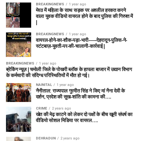
BREAKINGNEWS
1 year ago
मेरठ में महिला के साथ सड़क पर अश्लील हरकत करने
वाला युवक वीडियो वायरल होने के बाद पुलिस की गिरफ्त में
|
BREAKINGNEWS
1 year ago
वायरल-होने-का-शौक-पड़ा-भारी-—-देहरादून-पुलिस-ने-
स्टंटबाज़-युवती-पर-की-चालानी-कार्रवाई |
BREAKINGNEWS
1 year ago
ब्रेकिंग न्यूज़ | चमोली जिले के पोखरी ब्लॉक के हापला बाजार में उद्यान विभाग
के कर्मचारी की संदिग्ध परिस्थितियों में मौत हो गई।
NAINITAL
1 year ago
नैनीताल: राज्यपाल गुरमीत सिंह ने किए मां नैना देवी के
दर्शन, प्रदेश की सुख-शांति की कामना की….
CRIME
2 years ago
खेत की मेढ़ काटने को लेकर दो पक्षों के बीच खूनी संघर्ष का
वीडियो सोशल मिडिया पर वायरल….
DEHRADUN
2 years ago