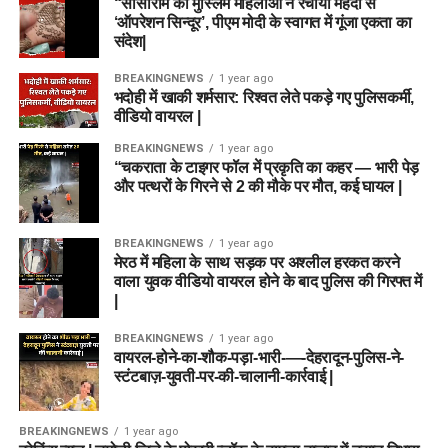
“सासाराम की मुस्लिम महिलाओं ने रचाया मेहंदी से
‘ऑपरेशन सिन्दूर’, पीएम मोदी के स्वागत में गूंजा एकता का
संदेश|
BREAKINGNEWS
1 year ago
भदोही में खाकी शर्मसार: रिश्वत लेते पकड़े गए पुलिसकर्मी,
वीडियो वायरल |
BREAKINGNEWS
1 year ago
“चकराता के टाइगर फॉल में प्रकृति का कहर — भारी पेड़
और पत्थरों के गिरने से 2 की मौके पर मौत, कई घायल |
BREAKINGNEWS
1 year ago
मेरठ में महिला के साथ सड़क पर अश्लील हरकत करने
वाला युवक वीडियो वायरल होने के बाद पुलिस की गिरफ्त में
|
BREAKINGNEWS
1 year ago
वायरल-होने-का-शौक-पड़ा-भारी-—-देहरादून-पुलिस-ने-
स्टंटबाज़-युवती-पर-की-चालानी-कार्रवाई |
BREAKINGNEWS
1 year ago