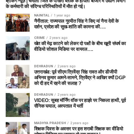
ब्रेकिंग न्यूज़ | चमोली जिले के पोखरी ब्लॉक के हापला बाजार में उद्यान विभाग
के कर्मचारी की संदिग्ध परिस्थितियों में मौत हो गई।
NAINITAL
1 year ago
नैनीताल: राज्यपाल गुरमीत सिंह ने किए मां नैना देवी के
दर्शन, प्रदेश की सुख-शांति की कामना की….
CRIME
2 years ago
खेत की मेढ़ काटने को लेकर दो पक्षों के बीच खूनी संघर्ष का
वीडियो सोशल मिडिया पर वायरल….
DEHRADUN
2 years ago
उत्तराखंड: पूर्व सीएम त्रिवेंद्र सिंह रावत और डीजीपी
अभिनव कुमार आमने-सामने, त्रिवेंद्र ने आखिर क्यों DGP
को दी हद में रहने की सलाह ?
DEHRADUN
2 years ago
VIDEO: सुबह मॉर्निंग वॉक पर हाइवे पर निकला हाथी, पूर्व
सैनिक घयाल, अस्पताल में भर्ती
MADHYA PRADESH
2 years ago
शिक्षक दिवस के अवसर पर इस शराबी शिक्षक का वीडियो