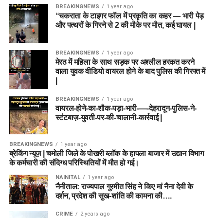
BREAKINGNEWS
1 year ago
“चकराता के टाइगर फॉल में प्रकृति का कहर — भारी पेड़
और पत्थरों के गिरने से 2 की मौके पर मौत, कई घायल |
BREAKINGNEWS
1 year ago
मेरठ में महिला के साथ सड़क पर अश्लील हरकत करने
वाला युवक वीडियो वायरल होने के बाद पुलिस की गिरफ्त में
|
BREAKINGNEWS
1 year ago
वायरल-होने-का-शौक-पड़ा-भारी-—-देहरादून-पुलिस-ने-
स्टंटबाज़-युवती-पर-की-चालानी-कार्रवाई |
BREAKINGNEWS
1 year ago
ब्रेकिंग न्यूज़ | चमोली जिले के पोखरी ब्लॉक के हापला बाजार में उद्यान विभाग
के कर्मचारी की संदिग्ध परिस्थितियों में मौत हो गई।
NAINITAL
1 year ago
नैनीताल: राज्यपाल गुरमीत सिंह ने किए मां नैना देवी के
दर्शन, प्रदेश की सुख-शांति की कामना की….
CRIME
2 years ago