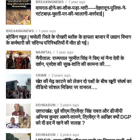
BREAKINGNEWS
1 year ago
वायरल-होने-का-शौक-पड़ा-भारी-—-देहरादून-पुलिस-ने-
स्टंटबाज़-युवती-पर-की-चालानी-कार्रवाई |
BREAKINGNEWS
1 year ago
ब्रेकिंग न्यूज़ | चमोली जिले के पोखरी ब्लॉक के हापला बाजार में उद्यान विभाग
के कर्मचारी की संदिग्ध परिस्थितियों में मौत हो गई।
NAINITAL
1 year ago
नैनीताल: राज्यपाल गुरमीत सिंह ने किए मां नैना देवी के
दर्शन, प्रदेश की सुख-शांति की कामना की….
CRIME
2 years ago
खेत की मेढ़ काटने को लेकर दो पक्षों के बीच खूनी संघर्ष का
वीडियो सोशल मिडिया पर वायरल….
DEHRADUN
2 years ago
उत्तराखंड: पूर्व सीएम त्रिवेंद्र सिंह रावत और डीजीपी
अभिनव कुमार आमने-सामने, त्रिवेंद्र ने आखिर क्यों DGP
को दी हद में रहने की सलाह ?
DEHRADUN
2 years ago