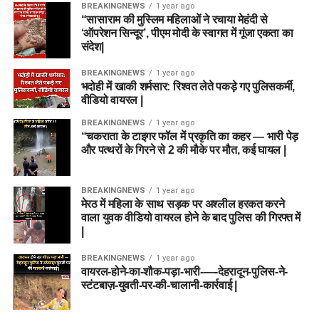
सामान्य तौर पर प्रक्रिया निम्नलिखित चरणों में पूरी होगी:
BREAKINGNEWS
1 year ago
“सासाराम की मुस्लिम महिलाओं ने रचाया मेहंदी से
‘ऑपरेशन सिन्दूर’, पीएम मोदी के स्वागत में गूंजा एकता का
लिखित परीक्षा (One Tier / Two Tier Written Exam):
संदेश|
सभी पदों के लिए वस्तुनिष्ठ (Objective Type) बहुविकल्पीय
प्रश्नों पर आधारित परीक्षा आयोजित की जाएगी। कुछ तकनीकी
BREAKINGNEWS
1 year ago
भदोही में खाकी शर्मसार: रिश्वत लेते पकड़े गए पुलिसकर्मी,
या उच्च स्तर के पदों के लिए दो चरणों (Tier-I और Tier-II) में
वीडियो वायरल |
परीक्षा ली जा सकती है।
BREAKINGNEWS
1 year ago
कौशल परीक्षा / एप्टीट्यूड टेस्ट (Skill Test):
डेटा एंट्री
“चकराता के टाइगर फॉल में प्रकृति का कहर — भारी पेड़
ऑपरेटर, आईटी असिस्टेंट, लिफ्ट ऑपरेटर या फिटर जैसे पदों के
और पत्थरों के गिरने से 2 की मौके पर मौत, कई घायल |
लिए आवश्यक व्यावहारिक कौशल की जांच हेतु स्किल टेस्ट लिया
जाएगा (जहां लागू हो)।
BREAKINGNEWS
1 year ago
मेरठ में महिला के साथ सड़क पर अश्लील हरकत करने
दस्तावेज सत्यापन (Document Verification – DV):
वाला युवक वीडियो वायरल होने के बाद पुलिस की गिरफ्त में
लिखित परीक्षा और स्किल टेस्ट की मेरिट के आधार पर शॉर्टलिस्ट
|
किए गए उम्मीदवारों को अपने मूल प्रमाणपत्रों की जांच करानी
होगी।
BREAKINGNEWS
1 year ago
वायरल-होने-का-शौक-पड़ा-भारी-—-देहरादून-पुलिस-ने-
चिकित्सा परीक्षण (Medical Examination):
अंतिम चयन से
स्टंटबाज़-युवती-पर-की-चालानी-कार्रवाई |
पहले उम्मीदवारों का शारीरिक रूप से पद के योग्य होने की पुष्टि के
लिए मेडिकल टेस्ट कराया जाएगा।