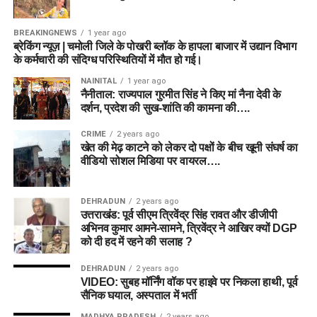
जारी विस्तृत पाठ्यक्रम (Syllabus) और परीक्षा पैटर्न को अच्छी
तरह समझ लें।
BREAKINGNEWS
1 year ago
ब्रेकिंग न्यूज़ | चमोली जिले के पोखरी ब्लॉक के हापला बाजार में उद्यान विभाग
पुराने प्रश्न पत्रों का अभ्यास:
पिछले वर्षों के प्रश्न पत्रों
के कर्मचारी की संदिग्ध परिस्थितियों में मौत हो गई।
(Previous Year Question Papers) को हल करने से आपको
NAINITAL
1 year ago
प्रश्नों के स्तर और परीक्षा के समय प्रबंधन (Time
नैनीताल: राज्यपाल गुरमीत सिंह ने किए मां नैना देवी के
Management) का सही अंदाजा मिल जाएगा।
दर्शन, प्रदेश की सुख-शांति की कामना की….
नेगेटिव मार्किंग का ध्यान रखें:
DSSSB की परीक्षाओं में आमतौर पर
CRIME
2 years ago
$0.25$ अंक की नेगेटिव मार्किंग (ऋणात्मक मूल्यांकन) होती है,
खेत की मेढ़ काटने को लेकर दो पक्षों के बीच खूनी संघर्ष का
इसलिए परीक्षा हॉल में तुक्का लगाने से बचें।
वीडियो सोशल मिडिया पर वायरल….
सामान्य ज्ञान और करंट अफेयर्स:
राष्ट्रीय राजधानी दिल्ली के
इतिहास, भूगोल और समसामयिक घटनाओं (Current Affairs)
DEHRADUN
2 years ago
उत्तराखंड: पूर्व सीएम त्रिवेंद्र सिंह रावत और डीजीपी
पर विशेष ध्यान दें, क्योंकि सामान्य जागरूकता खंड में इससे जुड़े
अभिनव कुमार आमने-सामने, त्रिवेंद्र ने आखिर क्यों DGP
सवाल पूछे जाते हैं।
को दी हद में रहने की सलाह ?
यह दिल्ली सरकार के अंतर्गत एक स्थिर, सुरक्षित और सम्मानित करियर
DEHRADUN
2 years ago
बनाने का एक बेजोड़ मौका है। इच्छुक उम्मीदवार अंतिम तिथि
15 जुलाई
VIDEO: सुबह मॉर्निंग वॉक पर हाइवे पर निकला हाथी, पूर्व
सैनिक घयाल, अस्पताल में भर्ती
2026
से पहले अपना आवेदन सुनिश्चित करें। नियमित अपडेट के लिए
DSSSB की ऑफिशियल वेबसाइट को समय-समय पर चेक करते रहें।
MADHYA PRADESH
2 years ago