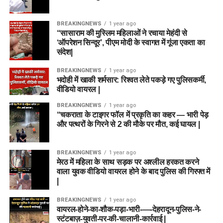
व्यावसायिक योग्यताओं की जानकारी सही-सही दर्ज करें।
BREAKINGNEWS
1 year ago
दस्तावेज अपलोड करें:
अपनी हालिया पासपोर्ट साइज फोटो,
“सासाराम की मुस्लिम महिलाओं ने रचाया मेहंदी से
हस्ताक्षर और आवश्यक प्रमाणपत्रों की स्कैन कॉपी निर्धारित
‘ऑपरेशन सिन्दूर’, पीएम मोदी के स्वागत में गूंजा एकता का
फॉर्मेट और साइज में अपलोड करें।
संदेश|
आवेदन शुल्क का भुगतान:
यदि आप सामान्य, ओबीसी या ईडब्ल्यूएस
BREAKINGNEWS
1 year ago
भदोही में खाकी शर्मसार: रिश्वत लेते पकड़े गए पुलिसकर्मी,
श्रेणी से आते हैं, तो ₹100 का आवेदन शुल्क ऑनलाइन जमा करें।
वीडियो वायरल |
(महिलाएं और SC/ST उम्मीदवार इस चरण को छोड़ सकते हैं)।
BREAKINGNEWS
1 year ago
फॉर्म सबमिट और प्रिंट करें:
पूरी जानकारी को एक बार दोबारा
“चकराता के टाइगर फॉल में प्रकृति का कहर — भारी पेड़
जांच (Preview) लें और ‘Submit’ बटन पर क्लिक करें। भविष्य
और पत्थरों के गिरने से 2 की मौके पर मौत, कई घायल |
के संदर्भ के लिए भरे हुए आवेदन पत्र और फीस रसीद का
प्रिंटआउट निकालकर अपने पास सुरक्षित रख लें।
BREAKINGNEWS
1 year ago
मेरठ में महिला के साथ सड़क पर अश्लील हरकत करने
वाला युवक वीडियो वायरल होने के बाद पुलिस की गिरफ्त में
परीक्षा की तैयारी के लिए कुछ महत्वपूर्ण
|
टिप्स
BREAKINGNEWS
1 year ago
वायरल-होने-का-शौक-पड़ा-भारी-—-देहरादून-पुलिस-ने-
सिलेबस को समझें:
परीक्षा की तैयारी शुरू करने से पहले बोर्ड द्वारा
स्टंटबाज़-युवती-पर-की-चालानी-कार्रवाई |