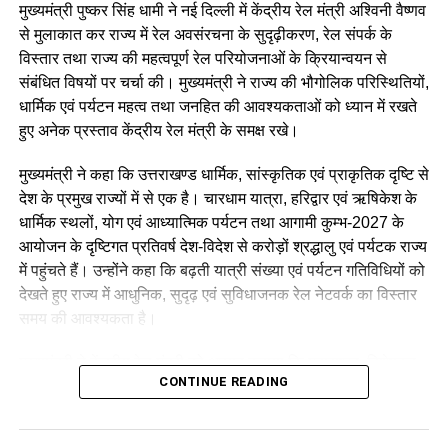
मुख्यमंत्री पुष्कर सिंह धामी ने नई दिल्ली में केंद्रीय रेल मंत्री अश्विनी वैष्णव
से मुलाकात कर राज्य में रेल अवसंरचना के सुदृढ़ीकरण, रेल संपर्क के
विस्तार तथा राज्य की महत्वपूर्ण रेल परियोजनाओं के क्रियान्वयन से
संबंधित विषयों पर चर्चा की। मुख्यमंत्री ने राज्य की भौगोलिक परिस्थितियों,
धार्मिक एवं पर्यटन महत्व तथा जनहित की आवश्यकताओं को ध्यान में रखते
हुए अनेक प्रस्ताव केंद्रीय रेल मंत्री के समक्ष रखे।
मुख्यमंत्री ने कहा कि उत्तराखण्ड धार्मिक, सांस्कृतिक एवं प्राकृतिक दृष्टि से
देश के प्रमुख राज्यों में से एक है। चारधाम यात्रा, हरिद्वार एवं ऋषिकेश के
धार्मिक स्थलों, योग एवं आध्यात्मिक पर्यटन तथा आगामी कुम्भ-2027 के
आयोजन के दृष्टिगत प्रतिवर्ष देश-विदेश से करोड़ों श्रद्धालु एवं पर्यटक राज्य
उन्होंने आगे लिखा कि वे देश के युवाओं की भावनाओं, आकांक्षाओं और उनकी
में पहुंचते हैं। उन्होंने कहा कि बढ़ती यात्री संख्या एवं पर्यटन गतिविधियों को
उचित अपेक्षाओं का सम्मान करते हैं। उनके अनुसार, भारत के युवाओं के
देखते हुए राज्य में आधुनिक, सुदृढ़ एवं सुविधाजनक रेल नेटवर्क का विस्तार
सपनों को साकार करना सार्वजनिक जीवन में कार्यरत प्रत्येक व्यक्ति की
समय की आवश्यकता है।
नैतिक जिम्मेदारी है।
मुख्यमंत्री ने केंद्रीय रेल मंत्री को अवगत कराया कि महाराष्ट्र, विशेषकर
CONTINUE READING
कॉकरोच जनता पार्टी ने इसे बताया
मुम्बई में बड़ी संख्या में उत्तराखण्ड मूल के नागरिक निवास करते हैं, जिनका
अपने गृह राज्य से निरंतर आवागमन बना रहता है। इसके साथ ही चारधाम,
लोकतंत्र की जीत
बाबा नीम करौली धाम (श्री कैंची धाम), जागेश्वर धाम सहित राज्य के अन्य