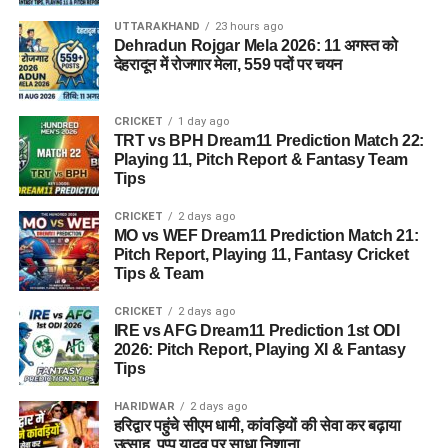
5.
आईटी असिस्टेंट (ग्रेड-
125
A)
UTTARAKHAND
23 hours ago
Dehradun Rojgar Mela 2026: 11 अगस्त को
6.
जूनियर साइंटिफिक
81
देहरादून में रोजगार मेला, 559 पदों पर चयन
असिस्टेंट (साइबर
फॉरेंसिक)
CRICKET
1 day ago
7.
अन्य पद (लिफ्ट ऑपरेटर,
356
TRT vs BPH Dream11 Prediction Match 22:
फिटर ग्रेड-II, आदि)
Playing 11, Pitch Report & Fantasy Team
Tips
कुल
सभी पद मिलाकर
1,979
CRICKET
2 days ago
MO vs WEF Dream11 Prediction Match 21:
नोट: जूनियर साइंटिफिक असिस्टेंट के तहत बायोलॉजी, बैलिस्टिक्स,
Pitch Report, Playing 11, Fantasy Cricket
केमिस्ट्री, डॉक्यूमेंट्स, फिंगरप्रिंट, फोटो, क्राइम सीन और फिजिक्स जैसे
Tips & Team
विभिन्न विषयों के विशेषज्ञ पदों को शामिल किया गया है।
CRICKET
2 days ago
IRE vs AFG Dream11 Prediction 1st ODI
पात्रता मानदंड (Eligibility Criteria)
2026: Pitch Report, Playing XI & Fantasy
Tips
DSSSB Recruitment 2026 के लिए शैक्षणिक योग्यता और अनुभव की
HARIDWAR
2 days ago
आवश्यकता अलग-अलग पदों के अनुसार निर्धारित की गई है:
हरिद्वार पहुंचे सीएम धामी, कांवड़ियों की सेवा कर बढ़ाया
उत्साह, पप्पू यादव पर साधा निशाना