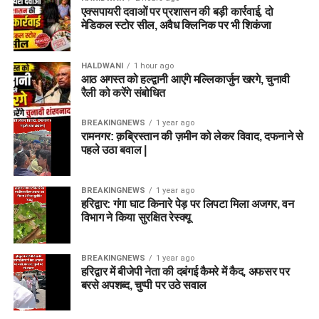
एक्सपायरी दवाओं पर प्रशासन की बड़ी कार्रवाई, दो
फिटर (ग्रेड-II)
20 से 32 वर्ष
मेडिकल स्टोर सील, अवैध क्लिनिक पर भी शिकंजा
लिफ्ट ऑपरेटर
18 से 37 वर्ष
HALDWANI
1 hour ago
आठ अगस्त को हल्द्वानी आएंगे मल्लिकार्जुन खरगे, चुनावी
आयु सीमा में छूट (Age Relaxation):
रैली को करेंगे संबोधित
सरकारी नियमानुसार आरक्षित श्रेणियों (OBC, SC, ST, PwD, और
BREAKINGNEWS
1 year ago
भूतपूर्व सैनिक) के आवेदकों को अधिकतम आयु सीमा में विशेष छूट प्रदान की
रामनगर: क़ब्रिस्तान की ज़मीन को लेकर विवाद, दफनाने से
जाएगी। दिल्ली के ओबीसी (नॉन-क्रीमी लेयर) उम्मीदवारों को ही केवल
पहले उठा बवाल |
दिल्ली राज्य के आरक्षण का लाभ मिलेगा, जबकि अन्य राज्यों के आरक्षित वर्ग
के उम्मीदवार सामान्य (General) श्रेणी के तहत आवेदन कर सकेंगे।
BREAKINGNEWS
1 year ago
हरिद्वार: गंगा घाट किनारे पेड़ पर लिपटा मिला अजगर, वन
विभाग ने किया सुरक्षित रेस्क्यू
चयन प्रक्रिया (Selection
Process)
BREAKINGNEWS
1 year ago
हरिद्वार में बीजेपी नेता की दबंगई कैमरे में कैद, अफसर पर
बरसे अपशब्द, चुप्पी पर उठे सवाल
DSSSB पारदर्शी और योग्यता-आधारित चयन प्रणाली का पालन करता
है। अलग-अलग पदों के लिए चयन के चरण थोड़े भिन्न हो सकते हैं, लेकिन