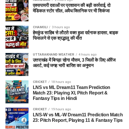
निकाली गई हैं, जो उन अभ्यर्थियों के लिए एक शानदार मौका है जो दिल्ली के
एक्सपायरी दवाओं पर प्रशासन की बड़ी कार्रवाई, दो
सरकारी स्कूलों में शिक्षक बनने का सपना देख रहे हैं। इसके अलावा
मेडिकल स्टोर सील, अवैध क्लिनिक पर भी शिकंजा
टेक्निकल और साइंटिफिक बैकग्राउंड वाले युवाओं के लिए भी पर्याप्त पद
उपलब्ध हैं।
CHAMOLI
3 hours ago
हेमकुंड साहिब से लौटते वक्त हुआ दर्दनाक हादसा, बाइक
प्रमुख पदों की सूची नीचे दी गई है:
फिसलने से एक श्रद्धालु की मौत
क्र.सं.
पद का नाम (Post
कुल पदों की संख्या
UTTARAKHAND WEATHER
4 hours ago
Name)
उत्तराखंड में बिगड़ा रहेगा मौसम, 3 जिलों के लिए ऑरेंज
अलर्ट, कई जगह भारी बारिश का अनुमान
1.
ट्रेंड ग्रेजुएट टीचर –
675
TGT (कंप्यूटर साइंस)
2.
स्पेशल एजुकेटर
450
CRICKET
18 hours ago
LNS vs ML Dream11 Team Prediction
(प्राइमरी)
Match 23: Playing XI, Pitch Report &
3.
ट्रेंड ग्रेजुएट टीचर –
163
Fantasy Tips in Hindi
TGT (स्पेशल
CRICKET
19 hours ago
एजुकेशन)
LNS-W vs ML-W Dream11 Prediction Match
4.
डोमेस्टिक साइंस टीचर
129
23: Pitch Report, Playing 11 & Fantasy Tips