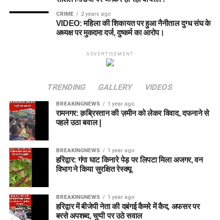
ऑनलाइन आवेदन कैसे करें?
CRIME
2 years ago
VIDEO: महिला की शिकायत पर हुआ नैनीताल दुग्ध संघ के
अध्यक्ष पर मुकदमा दर्ज, दुष्कर्म का आरोप।
यदि आप इस भर्ती के लिए योग्य हैं और आवेदन करना चाहते हैं, तो 16 जून
2026 के बाद नीचे दिए गए चरणों का पालन करके अपना फॉर्म भर सकते हैं:
ADVERTISEMENT
आधिकारिक पोर्टल पर जाएं:
सबसे पहले DSSSB के आधिकारिक
ऑनलाइन आवेदन पोर्टल
dsssbonline.nic.in
पर जाएं।
TRENDING
GALLERY
VIDEOS
नया पंजीकरण (Registration):
यदि आपने पहले कभी
BREAKINGNEWS
1 year ago
DSSSB पोर्टल पर आवेदन नहीं किया है, तो ‘Click for New
रामनगर: क़ब्रिस्तान की ज़मीन को लेकर विवाद, दफनाने से
Registration’ पर क्लिक करें और अपनी बुनियादी जानकारियां
पहले उठा बवाल |
(नाम, जन्मतिथि, कक्षा 10वीं का रोल नंबर आदि) भरकर यूजर
आईडी और पासवर्ड बनाएं।
BREAKINGNEWS
1 year ago
हरिद्वार: गंगा घाट किनारे पेड़ पर लिपटा मिला अजगर, वन
लॉगिन करें:
पंजीकृत यूजर आईडी और पासवर्ड की मदद से पोर्टल
विभाग ने किया सुरक्षित रेस्क्यू
पर लॉगिन करें।
पद का चयन करें:
‘Apply Online’ सेक्शन में जाकर उस पद को
BREAKINGNEWS
1 year ago
चुनें जिसके लिए आप आवेदन करना चाहते हैं।
हरिद्वार में बीजेपी नेता की दबंगई कैमरे में कैद, अफसर पर
बरसे अपशब्द, चुप्पी पर उठे सवाल
फॉर्म भरें:
आवेदन फॉर्म में मांगी गई अपनी व्यक्तिगत, शैक्षणिक और