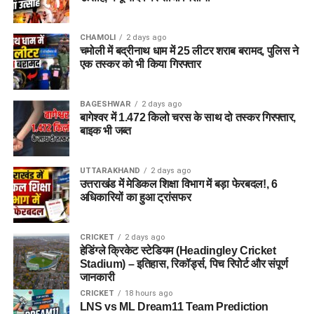
टीचिंग पद (TGT/स्पेशल एजुकेटर):
उम्मीदवारों के पास संबंधित
विषय में स्नातक (Graduation), बी.एड (B.Ed) या स्पेशल
CHAMOLI
2 days ago
एजुकेशन में डिप्लोमा होना अनिवार्य है। इसके साथ ही CTET
चमोली में बद्रीनाथ धाम में 25 लीटर शराब बरामद, पुलिस ने
परीक्षा पास होना भी आवश्यक योग्यता का हिस्सा हो सकता है।
एक तस्कर को भी किया गिरफ्तार
आईटी असिस्टेंट व तकनीकी पद:
कंप्यूटर साइंस/आईटी में बीई
(B.E), बी.टेक (B.Tech), एमसीए (MCA) या समकक्ष डिग्री/
BAGESHWAR
2 days ago
बागेश्वर में 1.472 किलो चरस के साथ दो तस्कर गिरफ्तार,
डिप्लोमा होना चाहिए।
बाइक भी जब्त
वैज्ञानिक पद (Junior Scientific Assistant):
संबंधित
विषय (जैसे फिजिक्स, केमिस्ट्री, फॉरेंसिक साइंस, बायोलॉजी
UTTARAKHAND
2 days ago
आदि) में पोस्ट ग्रेजुएशन (M.Sc) या ग्रेजुएशन के साथ प्रासंगिक
उत्तराखंड में मेडिकल शिक्षा विभाग में बड़ा फेरबदल!, 6
कार्य अनुभव की मांग की जा सकती है।
अधिकारियों का हुआ ट्रांसफर
महत्वपूर्ण सूचना:
शैक्षणिक
CRICKET
2 days ago
हेडिंग्ले क्रिकेट स्टेडियम (Headingley Cricket
योग्यता से जुड़ी पूरी और विस्तृत
Stadium) – इतिहास, रिकॉर्ड्स, पिच रिपोर्ट और संपूर्ण
जानकारी
जानकारी के लिए आवेदन करने
CRICKET
18 hours ago
से पहले विभाग द्वारा जारी
LNS vs ML Dream11 Team Prediction