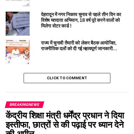
देहरादून में नगर निकाय चुनाव से पहले तीन दिन का
विशेष मतदाता अभियान, 18 वर्ष पूरे करने वालों को
मिलेगा वोटर कार्ड !
राज्य में चुनावी तैयारी को लेकर बैठक आयोजित,
राजनीतिक दलों को दी गई महत्वपूर्ण जानकारी…
#DelhiAssemblyElection2025, #ElectionCommission,
#VotingDate, #VoterList, #EVMSafety
CLICK TO COMMENT
RELATED TOPICS:
DELHI ASSEMBLY ELECTION 2025
ELECTION COMMISSION
EVM SAFETY
VOTER LIST
VOTING DATE
BREAKINGNEWS
UP NEXT
इलेक्शन कमीशन ने दिल्ली विधानसभा चुनावों का किया शंखनाद , इस
केंद्रीय शिक्षा मंत्री धर्मेंद्र प्रधान ने दिया
दिन होंगे चुनाव…
इस्तीफा, छात्रों से की पढ़ाई पर ध्यान देने
DON'T MISS
की अपील