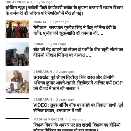
BREAKINGNEWS
1 year ago
ब्रेकिंग न्यूज़ | चमोली जिले के पोखरी ब्लॉक के हापला बाजार में उद्यान विभाग
के कर्मचारी की संदिग्ध परिस्थितियों में मौत हो गई।
आवेदन शुल्क (Application Fee)
NAINITAL
1 year ago
नैनीताल: राज्यपाल गुरमीत सिंह ने किए मां नैना देवी के
DSSSB आवेदकों से बेहद किफायती आवेदन शुल्क लेता है। भुगतान
दर्शन, प्रदेश की सुख-शांति की कामना की….
केवल ऑनलाइन माध्यम (नेट बैंकिंग, डेबिट/क्रेडिट कार्ड, यूपीआई) से ही
स्वीकार किया जाएगा।
CRIME
2 years ago
खेत की मेढ़ काटने को लेकर दो पक्षों के बीच खूनी संघर्ष का
वीडियो सोशल मिडिया पर वायरल….
श्रेणी (Category)
आवेदन शुल्क
सामान्य वर्ग (General), ओबीसी
₹100
DEHRADUN
2 years ago
(OBC), ईडब्ल्यूएस (EWS)
उत्तराखंड: पूर्व सीएम त्रिवेंद्र सिंह रावत और डीजीपी
अनुसूचित जाति (SC), अनुसूचित
₹0 (निःशुल्क)
अभिनव कुमार आमने-सामने, त्रिवेंद्र ने आखिर क्यों DGP
को दी हद में रहने की सलाह ?
जनजाति (ST)
दिव्यांगजन (PwD) और सभी महिला
₹0 (निःशुल्क)
DEHRADUN
2 years ago
VIDEO: सुबह मॉर्निंग वॉक पर हाइवे पर निकला हाथी, पूर्व
उम्मीदवार
सैनिक घयाल, अस्पताल में भर्ती
MADHYA PRADESH
2 years ago
शिक्षक दिवस के अवसर पर इस शराबी शिक्षक का वीडियो
DSSSB Recruitment 2026 के लिए
सोशल मिडिया पर जमकर हो रहा वायरल !