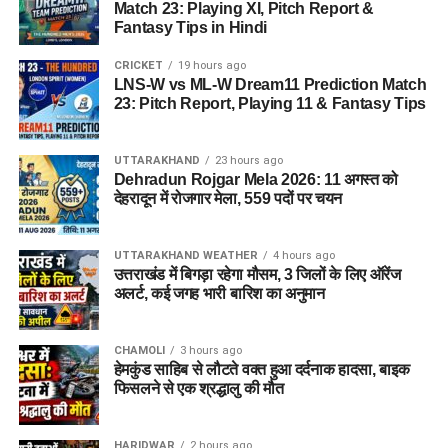
Match 23: Playing XI, Pitch Report &
आधिकारिक विस्तृत अधिसूचना
Fantasy Tips in Hindi
(Detailed Notification)
CRICKET
19 hours ago
को ध्यानपूर्वक जरूर पढ़ें।
LNS-W vs ML-W Dream11 Prediction Match
23: Pitch Report, Playing 11 & Fantasy Tips
आयु सीमा (Age Limit)
UTTARAKHAND
23 hours ago
Dehradun Rojgar Mela 2026: 11 अगस्त को
देहरादून में रोजगार मेला, 559 पदों पर चयन
अलग-अलग पदों की जिम्मेदारियों और श्रेणियों को ध्यान में रखते हुए बोर्ड ने
न्यूनतम और अधिकतम आयु सीमा तय की है, जिसका विवरण इस प्रकार है:
UTTARAKHAND WEATHER
4 hours ago
उत्तराखंड में बिगड़ा रहेगा मौसम, 3 जिलों के लिए ऑरेंज
पद का नाम
निर्धारित आयु सीमा
अलर्ट, कई जगह भारी बारिश का अनुमान
जूनियर साइंटिफिक असिस्टेंट
18 से 27 वर्ष
(अधिकतर पद)
CHAMOLI
3 hours ago
हेमकुंड साहिब से लौटते वक्त हुआ दर्दनाक हादसा, बाइक
टेक्निकल असिस्टेंट (हिंदी)
अधिकतम 30 वर्ष
फिसलने से एक श्रद्धालु की मौत
असिस्टेंट आर्किविस्ट (ग्रेड-I)
अधिकतम 30 वर्ष
आईटी असिस्टेंट (ग्रेड-A)
अधिकतम 27 वर्ष
HARIDWAR
2 hours ago