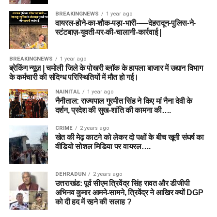
BREAKINGNEWS
1 year ago
वायरल-होने-का-शौक-पड़ा-भारी-—-देहरादून-पुलिस-ने-
स्टंटबाज़-युवती-पर-की-चालानी-कार्रवाई |
BREAKINGNEWS
1 year ago
ब्रेकिंग न्यूज़ | चमोली जिले के पोखरी ब्लॉक के हापला बाजार में उद्यान विभाग
के कर्मचारी की संदिग्ध परिस्थितियों में मौत हो गई।
NAINITAL
1 year ago
नैनीताल: राज्यपाल गुरमीत सिंह ने किए मां नैना देवी के
दर्शन, प्रदेश की सुख-शांति की कामना की….
CRIME
2 years ago
खेत की मेढ़ काटने को लेकर दो पक्षों के बीच खूनी संघर्ष का
वीडियो सोशल मिडिया पर वायरल….
DEHRADUN
2 years ago
उत्तराखंड: पूर्व सीएम त्रिवेंद्र सिंह रावत और डीजीपी
अभिनव कुमार आमने-सामने, त्रिवेंद्र ने आखिर क्यों DGP
को दी हद में रहने की सलाह ?