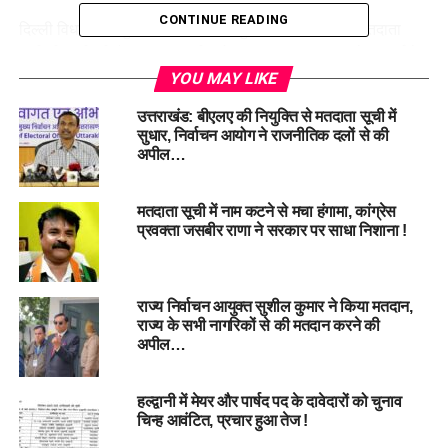
CONTINUE READING
दिल्ली विधानसभा चुनाव 2025 के लिए चुनाव आयोग ने अंतिम मतदाता
सूची भी जारी की है। इस बार करीब दो लाख नए मतदाता 18 से 19 वर्ष के
हैं, जो पहली बार अपने मताधिकार का उपयोग करेंगे। कुल मतदाता संख्या
YOU MAY LIKE
1,55,24,858 है, जिसमें 85,49,645 पुरुष, 71,73,952 महिला और
उत्तराखंड: बीएलए की नियुक्ति से मतदाता सूची में
1,261 थर्ड जेंडर मतदाता शामिल हैं।
सुधार, निर्वाचन आयोग ने राजनीतिक दलों से की
अपील…
चुनाव प्रक्रिया में नई जानकारी के मुताबिक, एक महीने में 1,67,329 नए
मतदाता जुड़े, जबकि 1,41,613 नाम हटाए गए। चुनाव आयोग ने सभी
मतदाता सूची में नाम कटने से मचा हंगामा, कांग्रेस
आवेदन की जांच के लिए संबंधित अधिकारियों को निर्देशित किया है।
प्रवक्ता जसबीर राणा ने सरकार पर साधा निशाना !
राज्य निर्वाचन आयुक्त सुशील कुमार ने किया मतदान,
राज्य के सभी नागरिकों से की मतदान करने की
अपील…
हल्द्वानी में मेयर और पार्षद पद के दावेदारों को चुनाव
चिन्ह आवंटित, प्रचार हुआ तेज !