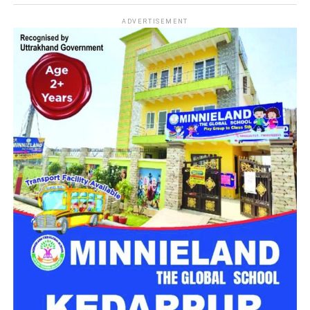
नजर में
ADVERTISEMENT
दिल्ली
सरकार के विभिन्न विभागों में प्रशासनिक, तकनीकी, शैक्षणिक
(Teaching) और वैज्ञानिक (Scientific) श्रेणियों के खाली पड़े पदों को
भरने के लिए कुल
1979 पदों
पर वैकेंसी निकाली गई है। यह भर्ती ग्रुप-B
और ग्रुप-C श्रेणियों के अंतर्गत की जा रही है।
भर्ती बोर्ड का नाम
दिल्ली अधीनस्थ सेवा चयन बोर्ड
(DSSSB)
कुल पदों की संख्या
1979 पद
पद की श्रेणियां
ग्रुप-B और ग्रुप-C (शैक्षणिक,
तकनीकी, प्रशासनिक और वैज्ञानिक)
आवेदन का माध्यम
ऑनलाइन (Online)
नौकरी का स्थान
दिल्ली (NCR)
आधिकारिक वेबसाइट
dsssb.delhi.gov.in