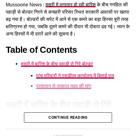
Mussoorie News :
मसूरी में लगातार हो रही बारिश
के बीच गनहिल की
GST संशोधित अध्यादेश को मंजूरी।
पहाड़ी से बोल्डर गिरने से कचहरी परिसर स्थित सरकारी आवासों पर खतरा
नैनीताल हाईकोर्ट के लिए हल्द्वानी गौलापार में 30 हेक्टेयर जमीन
बढ़ गया है। बोल्डरों की चपेट में आने से एक कमरे का बड़ा हिस्सा बुरी तरह
देने का फैसला।
क्षतिग्रस्त हो गया, जबकि दूसरे कमरे की दीवार भी दोबारा ढह गई। भवन के
अन्य हिस्सों में भी दरारें आने की सूचना है।
राज्य क्रीड़ा विश्वविद्यालय हल्द्वानी के लिए 122 पदों के सृजन को
मंजूरी।
Table of Contents
जल जीवन मिशन में केंद्र की गाइडलाइंस लागू होंगी।
मसूरी में बारिश के बीच पहाड़ी से गिरे बोल्डर
कुष्ठ रोग से पीड़ित व्यक्ति भी सहकारी समिति का सदस्य बन
सकेगा।
पांच परिवारों ने एसडीएम कार्यालय में बिताई रात
मेरठ से हरिद्वार तक गंगा एक्सप्रेसवे विस्तार के लिए यूपी से
प्रशासन से तत्काल मदद की मांग
समझौता होगा।
वन विकास निगम की सेवा नियमावली में
मसूरी में बारिश के बीच पहाड़ी से गिरे
संशोधन
बोल्डर
CONTINUE READING
मसूरी में लगातार हो रही बारिश के कारण गनहिल
की पहाड़ी से बोल्डर गिरने
औद्योगिक नियमावली को मंजूरी, श्रमिक शिकायतों के त्वरित