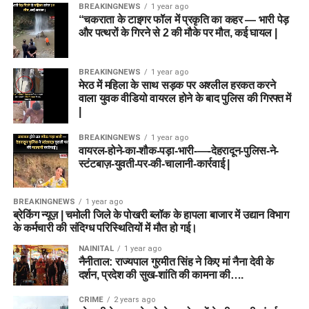
BREAKINGNEWS
1 year ago
“चकराता के टाइगर फॉल में प्रकृति का कहर — भारी पेड़
और पत्थरों के गिरने से 2 की मौके पर मौत, कई घायल |
BREAKINGNEWS
1 year ago
मेरठ में महिला के साथ सड़क पर अश्लील हरकत करने
वाला युवक वीडियो वायरल होने के बाद पुलिस की गिरफ्त में
|
BREAKINGNEWS
1 year ago
वायरल-होने-का-शौक-पड़ा-भारी-—-देहरादून-पुलिस-ने-
स्टंटबाज़-युवती-पर-की-चालानी-कार्रवाई |
BREAKINGNEWS
1 year ago
ब्रेकिंग न्यूज़ | चमोली जिले के पोखरी ब्लॉक के हापला बाजार में उद्यान विभाग
के कर्मचारी की संदिग्ध परिस्थितियों में मौत हो गई।
NAINITAL
1 year ago
नैनीताल: राज्यपाल गुरमीत सिंह ने किए मां नैना देवी के
दर्शन, प्रदेश की सुख-शांति की कामना की….
CRIME
2 years ago