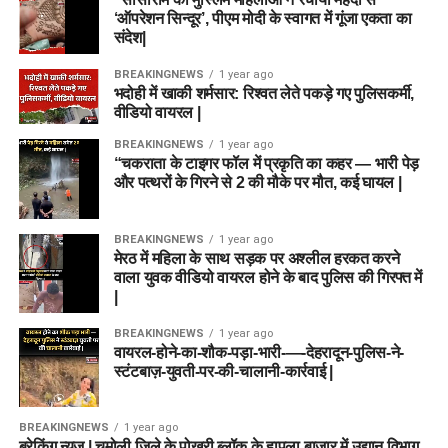
‘ऑपरेशन सिन्दूर’, पीएम मोदी के स्वागत में गूंजा एकता का
संदेश|
BREAKINGNEWS
1 year ago
भदोही में खाकी शर्मसार: रिश्वत लेते पकड़े गए पुलिसकर्मी,
वीडियो वायरल |
BREAKINGNEWS
1 year ago
“चकराता के टाइगर फॉल में प्रकृति का कहर — भारी पेड़
और पत्थरों के गिरने से 2 की मौके पर मौत, कई घायल |
BREAKINGNEWS
1 year ago
मेरठ में महिला के साथ सड़क पर अश्लील हरकत करने
वाला युवक वीडियो वायरल होने के बाद पुलिस की गिरफ्त में
|
BREAKINGNEWS
1 year ago
वायरल-होने-का-शौक-पड़ा-भारी-—-देहरादून-पुलिस-ने-
स्टंटबाज़-युवती-पर-की-चालानी-कार्रवाई |
BREAKINGNEWS
1 year ago
ब्रेकिंग न्यूज़ | चमोली जिले के पोखरी ब्लॉक के हापला बाजार में उद्यान विभाग