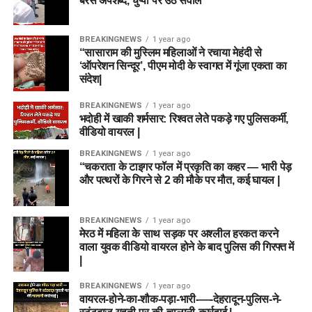
बरसे अपशब्द, चुप्पी पर उठे सवाल
BREAKINGNEWS
1 year ago
“सासाराम की मुस्लिम महिलाओं ने रचाया मेहंदी से
‘ऑपरेशन सिन्दूर’, पीएम मोदी के स्वागत में गूंजा एकता का
संदेश|
BREAKINGNEWS
1 year ago
भदोही में खाकी शर्मसार: रिश्वत लेते पकड़े गए पुलिसकर्मी,
वीडियो वायरल |
BREAKINGNEWS
1 year ago
“चकराता के टाइगर फॉल में प्रकृति का कहर — भारी पेड़
और पत्थरों के गिरने से 2 की मौके पर मौत, कई घायल |
BREAKINGNEWS
1 year ago
मेरठ में महिला के साथ सड़क पर अश्लील हरकत करने
वाला युवक वीडियो वायरल होने के बाद पुलिस की गिरफ्त में
|
BREAKINGNEWS
1 year ago
वायरल-होने-का-शौक-पड़ा-भारी-—-देहरादून-पुलिस-ने-