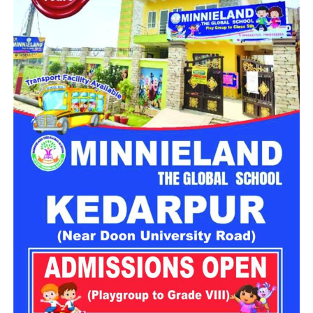
कचहरी कर्मचारी गोविंद सिंह नेगी के मुताबिक, जिस सरकारी आवास में पांच
परिवार रह रहे हैं, वो फिलहाल पूरी तरह सुरक्षित नहीं है। बोल्डर गिरने से
भवन को काफी नुकसान पहुंचा है और मौजूदा हालात में वहां रहना जोखिम
भरा हो गया है।
प्रशासन से तत्काल मदद की मांग
प्रभावित परिवारों ने प्रशासन से मौके का जल्द निरीक्षण कराने और तत्काल
सुरक्षा इंतजाम करने की मांग की है। इसके साथ ही परिवारों के लिए
वैकल्पिक आवास की व्यवस्था करने और पहाड़ी से लगातार गिर रहे बोल्डरों
के खतरे का स्थायी समाधान निकालने की अपील की गई है।
स्थानीय लोगों का कहना है कि लगातार बारिश के कारण मसूरी के कई
पहाड़ी क्षेत्र संवेदनशील हो गए हैं। ऐसे में अगर समय रहते सुरक्षा के ठोस
इंतजाम नहीं किए गए तो आने वाले दिनों में किसी बड़े हादसे का खतरा बढ़