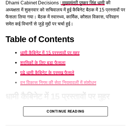
फिलहाल पुलिस हादसे के कारणों का पता लगाने में जुटी है। दुर्घटना किस
Dhami Cabinet Decisions :
मुख्यमंत्री पुष्कर सिंह धामी
की
परिस्थिति में हुई और टक्कर के समय वाहन की गति कितनी थी, इन सभी
अध्यक्षता में शुक्रवार को सचिवालय में हुई कैबिनेट बैठक में 15 प्रस्तावों पर
पहलुओं की जांच की जा रही है।
फैसला लिया गया। बैठक में स्वास्थ्य, कार्मिक, कौशल विकास, परिवहन
समेत कई विभागों से जुड़े मुद्दों पर चर्चा हुई।
Table of Contents
धामी कैबिनेट में 15 प्रस्तावों पर मुहर
श्रमिकों के लिए बड़ा फैसला
पढ़े धामी कैबिनेट के प्रमुख फैसले
वन विकास निगम की सेवा नियमावली में संशोधन
धामी कैबिनेट में 15 प्रस्तावों पर मुहर
आज हुई कैबिनेट की बैठक में 15 प्रस्तावों पर मुहर लगी है। कैबिनेट ने
CONTINUE READING
गोपालन योजना में सामान्य वर्ग को भी शामिल करने का निर्णय लिया है।
पात्र लोगों को सब्सिडी मिलेगी और वे गाय या भैंस खरीद सकेंगे।