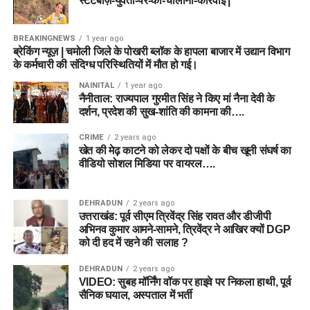
स्टंटबाज़-युवती-पर-की-चालानी-कार्रवाई |
BREAKINGNEWS
1 year ago
ब्रेकिंग न्यूज़ | चमोली जिले के पोखरी ब्लॉक के हापला बाजार में उद्यान विभाग
के कर्मचारी की संदिग्ध परिस्थितियों में मौत हो गई।
NAINITAL
1 year ago
नैनीताल: राज्यपाल गुरमीत सिंह ने किए मां नैना देवी के
दर्शन, प्रदेश की सुख-शांति की कामना की….
CRIME
2 years ago
खेत की मेढ़ काटने को लेकर दो पक्षों के बीच खूनी संघर्ष का
वीडियो सोशल मिडिया पर वायरल….
DEHRADUN
2 years ago
उत्तराखंड: पूर्व सीएम त्रिवेंद्र सिंह रावत और डीजीपी
अभिनव कुमार आमने-सामने, त्रिवेंद्र ने आखिर क्यों DGP
को दी हद में रहने की सलाह ?
DEHRADUN
2 years ago
VIDEO: सुबह मॉर्निंग वॉक पर हाइवे पर निकला हाथी, पूर्व
सैनिक घयाल, अस्पताल में भर्ती