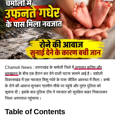
रौतेली राज्य स्त्री शक्ति पुरस्कार उत्तराखंड की उन महिलाओं को समर्पित
है जिन्होंने संघर्ष, साहस और समर्पण से समाज में नई पहचान बनाई है।
उन्होंने कहा कि इस वर्ष चयनित महिलाओं ने संस्कृति, खेल, वैज्ञानिक शोध,
पर्यावरण संरक्षण, कृषि, स्वरोजगार, समाजसेवा, महिला सशक्तीकरण और
दिव्यांगजन कल्याण जैसे क्षेत्रों में उल्लेखनीय योगदान दिया है।
Chamoli News : उत्तराखंड के चमोली जिले में
लगातार बारिश और
भूस्खलन
के बीच एक हैरान कर देने वाली घटना सामने आई है। दशोली
विकासखंड में एक नवजात शिशु गधेरे के पास जीवित अवस्था में मिला। बच्चे
के रोने की आवाज सुनकर ग्रामीण मौके पर पहुंचे और तुरंत पुलिस को
सूचना दी। इसके बाद पुलिस टीम ने नवजात को सुरक्षित बाहर निकालकर
जिला अस्पताल पहुंचाया।
Table of Contents