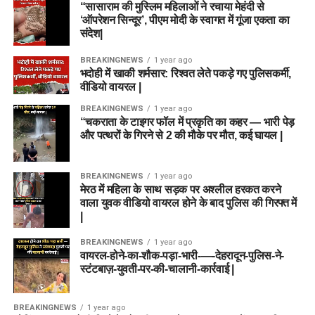
“सासाराम की मुस्लिम महिलाओं ने रचाया मेहंदी से
‘ऑपरेशन सिन्दूर’, पीएम मोदी के स्वागत में गूंजा एकता का
संदेश|
BREAKINGNEWS
1 year ago
भदोही में खाकी शर्मसार: रिश्वत लेते पकड़े गए पुलिसकर्मी,
वीडियो वायरल |
BREAKINGNEWS
1 year ago
“चकराता के टाइगर फॉल में प्रकृति का कहर — भारी पेड़
और पत्थरों के गिरने से 2 की मौके पर मौत, कई घायल |
BREAKINGNEWS
1 year ago
मेरठ में महिला के साथ सड़क पर अश्लील हरकत करने
वाला युवक वीडियो वायरल होने के बाद पुलिस की गिरफ्त में
|
BREAKINGNEWS
1 year ago
वायरल-होने-का-शौक-पड़ा-भारी-—-देहरादून-पुलिस-ने-
स्टंटबाज़-युवती-पर-की-चालानी-कार्रवाई |
BREAKINGNEWS
1 year ago