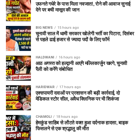
उफनते गधेरे के पास मिला नवजात!, रोने की आवाज सुनाई
देने पर बची मासूम की जान
सीएम धामी ने कहा है कि पहले दिन से ही बेरोजगारी की समस्या को खत्म
करने का प्रयास कर रही है। इसी क्रम में हमने सरकारी विभागों में रिक्त
पदों को अभियान चलाकर भरने का काम किया है, जिसके फलस्वरूप विगत
BIG NEWS
15 hours ago
साढ़े चार वर्षों में 34 हजार से अधिक युवाओं को सरकारी नौकरी मिल चुकी
चुनावी साल में धामी सरकार खोलेगी भर्ती का पिटारा, दिसंबर
से पहले ढाई हजार से ज्यादा पदों के लिए फॉर्म
है। आने वाले महीनों में भी विभिन्न विभागों में हजारों पदों पर भर्ती प्रक्रिया
आगे बढ़ाई जाएगी, ताकि योग्य युवाओं को अधिक अवसर मिल सकें और राज्य
की विकास यात्रा को नई गति मिले।
HALDWANI
16 hours ago
आठ अगस्त को हल्द्वानी आएंगे मल्लिकार्जुन खरगे, चुनावी
रैली को करेंगे संबोधित
HARIDWAR
17 hours ago
एक्सपायरी दवाओं पर प्रशासन की बड़ी कार्रवाई, दो
मेडिकल स्टोर सील, अवैध क्लिनिक पर भी शिकंजा
CHAMOLI
18 hours ago
हेमकुंड साहिब से लौटते वक्त हुआ दर्दनाक हादसा, बाइक
फिसलने से एक श्रद्धालु की मौत