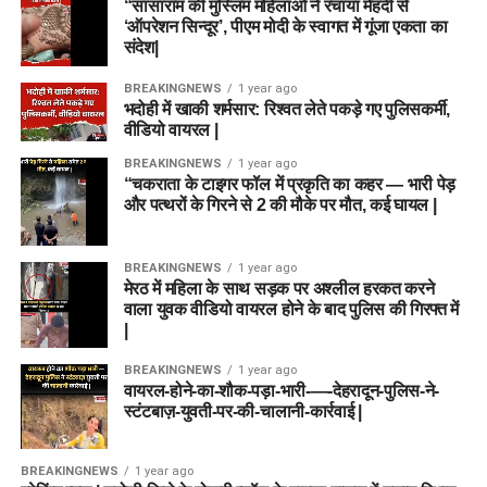
“सासाराम की मुस्लिम महिलाओं ने रचाया मेहंदी से
‘ऑपरेशन सिन्दूर’, पीएम मोदी के स्वागत में गूंजा एकता का
संदेश|
BREAKINGNEWS
1 year ago
भदोही में खाकी शर्मसार: रिश्वत लेते पकड़े गए पुलिसकर्मी,
वीडियो वायरल |
BREAKINGNEWS
1 year ago
“चकराता के टाइगर फॉल में प्रकृति का कहर — भारी पेड़
और पत्थरों के गिरने से 2 की मौके पर मौत, कई घायल |
BREAKINGNEWS
1 year ago
मेरठ में महिला के साथ सड़क पर अश्लील हरकत करने
वाला युवक वीडियो वायरल होने के बाद पुलिस की गिरफ्त में
|
BREAKINGNEWS
1 year ago
वायरल-होने-का-शौक-पड़ा-भारी-—-देहरादून-पुलिस-ने-
स्टंटबाज़-युवती-पर-की-चालानी-कार्रवाई |
BREAKINGNEWS
1 year ago