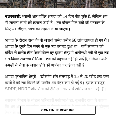
उत्तरकाशी:
धराली और हर्षिल आपदा को 14 दिन बीत चुके हैं, लेकिन अब
भी लापता लोगों की तलाश जारी है। इस दौरान मिले शवों की पहचान के
लिए अब डीएनए जांच का सहारा लिया जाएगा।
आपदा के दौरान सेना के नौ जवानों समेत करीब 68 लोग लापता हो गए थे।
आपदा के दूसरे दिन मलबे से एक शव बरामद हुआ था। वहीं सोमवार को
हर्षिल से करीब तीन किलोमीटर दूर झाला क्षेत्र में भागीरथी नदी से एक शव
क्षत-विक्षत अवस्था में मिला। शव की पहचान नहीं हो पाई है, लेकिन उसके
कपड़ों से सेना के जवान होने की आशंका जताई जा रही है।
आपदा प्रभावित क्षेत्रों—खीरगंगा और तेलगाड़ में 15 से 20 फीट तक जमा
मलबे में दबे शव मिलने की उम्मीद अब बेहद कम हो गई है। इसके बावजूद
SDRF, NDRF और सेना की टीमें लगातार सर्च अभियान चला रही हैं।
स्वास्थ्य विभाग के नोडल अधिकारी एसीएमओ डॉ. कुलवीर राणा ने बताया
कि अब आपदा प्रभावित क्षेत्र से मिलने वाले सभी शवों की शिनाख्त डीएनए
CONTINUE READING
टेस्ट के माध्यम से ही की जाएगी।