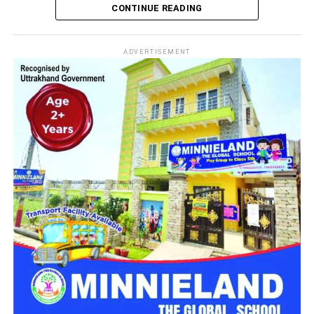
गया था।
CONTINUE READING
घायल है। बताया जा रहा है कि वाहन रास्ते से गुजर रहा था इसी दौरान
बोल्डर उस पर आ गिरा।
ADVERTISEMENT
एक की मौत, दो गंभीर रूप से घायल
मिली जानकारी के अनुसार up 16 eu7595 की एक प्राइवेट बोलेरा के
ऊपर बोल्डर गिर गया। जिसमें एक व्यक्ति की मौके पर ही मौत हो गई जबकि
2 व्यक्तियों को उपचार के लिए हंस हॉस्पिटल सतपुली भेजा गया है। जिनकी
हालत गंभीर बनी हुई है।