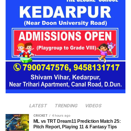
https://www.facebook.com/share/r/1D1dA1ecEx/
LATEST
TRENDING
VIDEOS
CRICKET
4 hours ago
ML vs TRT Dream11 Prediction Match 25:
Pitch Report, Playing 11 & Fantasy Tips