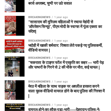
बरसे अपशब्द, चुप्पी पर उठे सवाल
BREAKINGNEWS
1 year ago
“सासाराम की मुस्लिम महिलाओं ने रचाया मेहंदी से
‘ऑपरेशन सिन्दूर’, पीएम मोदी के स्वागत में गूंजा एकता का
संदेश|
BREAKINGNEWS
1 year ago
भदोही में खाकी शर्मसार: रिश्वत लेते पकड़े गए पुलिसकर्मी,
वीडियो वायरल |
BREAKINGNEWS
1 year ago
“चकराता के टाइगर फॉल में प्रकृति का कहर — भारी पेड़
और पत्थरों के गिरने से 2 की मौके पर मौत, कई घायल |
BREAKINGNEWS
1 year ago
मेरठ में महिला के साथ सड़क पर अश्लील हरकत करने
वाला युवक वीडियो वायरल होने के बाद पुलिस की गिरफ्त में
|
BREAKINGNEWS
1 year ago
वायरल-होने-का-शौक-पड़ा-भारी-—-देहरादून-पुलिस-ने-