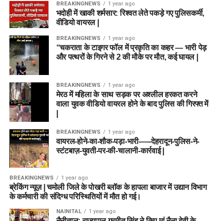
BREAKINGNEWS
1 year ago
भदोही में खाकी शर्मसार: रिश्वत लेते पकड़े गए पुलिसकर्मी,
वीडियो वायरल |
BREAKINGNEWS
1 year ago
“चकराता के टाइगर फॉल में प्रकृति का कहर — भारी पेड़
और पत्थरों के गिरने से 2 की मौके पर मौत, कई घायल |
BREAKINGNEWS
1 year ago
मेरठ में महिला के साथ सड़क पर अश्लील हरकत करने
वाला युवक वीडियो वायरल होने के बाद पुलिस की गिरफ्त में
|
BREAKINGNEWS
1 year ago
वायरल-होने-का-शौक-पड़ा-भारी-—-देहरादून-पुलिस-ने-
स्टंटबाज़-युवती-पर-की-चालानी-कार्रवाई |
BREAKINGNEWS
1 year ago
ब्रेकिंग न्यूज़ | चमोली जिले के पोखरी ब्लॉक के हापला बाजार में उद्यान विभाग
के कर्मचारी की संदिग्ध परिस्थितियों में मौत हो गई।
NAINITAL
1 year ago
नैनीताल: राज्यपाल गुरमीत सिंह ने किए मां नैना देवी के