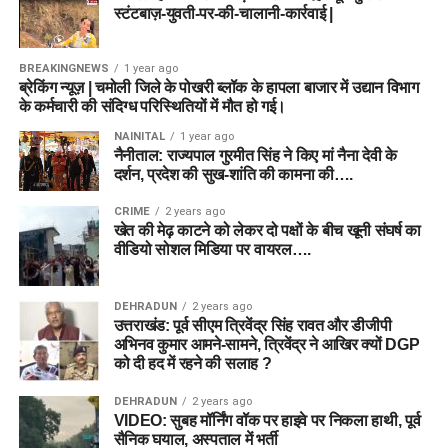
स्टंटबाज़-युवती-पर-की-चालानी-कार्रवाई |
BREAKINGNEWS
1 year ago
ब्रेकिंग न्यूज़ | चमोली जिले के पोखरी ब्लॉक के हापला बाजार में उद्यान विभाग
के कर्मचारी की संदिग्ध परिस्थितियों में मौत हो गई।
NAINITAL
1 year ago
नैनीताल: राज्यपाल गुरमीत सिंह ने किए मां नैना देवी के
दर्शन, प्रदेश की सुख-शांति की कामना की….
CRIME
2 years ago
खेत की मेढ़ काटने को लेकर दो पक्षों के बीच खूनी संघर्ष का
वीडियो सोशल मिडिया पर वायरल….
DEHRADUN
2 years ago
उत्तराखंड: पूर्व सीएम त्रिवेंद्र सिंह रावत और डीजीपी
अभिनव कुमार आमने-सामने, त्रिवेंद्र ने आखिर क्यों DGP
को दी हद में रहने की सलाह ?
DEHRADUN
2 years ago
VIDEO: सुबह मॉर्निंग वॉक पर हाइवे पर निकला हाथी, पूर्व
सैनिक घयाल, अस्पताल में भर्ती