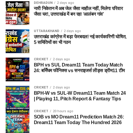
DEHRADUN
2 days ago
नारी निकेतन में अब जेल जैसा माहौल नहीं, मिलेगा परिवार
अगर यह योजना धरातल पर उतरती है तो संस्थागत जीवन की जगह उन्हें
जैसा घर!, उत्तराखंड में बन रहा ‘आलंबन गांव’
परिवार जैसा माहौल, बेहतर स्वतंत्रता और सामाजिक वातावरण मिल
सकेगा। इससे बच्चों और महिलाओं के मानसिक और सामाजिक विकास में
भी मदद मिलने की उम्मीद है।
UTTARAKHAND
2 days ago
उत्तराखंड कांग्रेस में बड़ा फेरबदल! नई कार्यकारिणी घोषित,
5 समितियों का भी गठन
CRICKET
2 days ago
BPH vs SUL Dream11 Team Today Match
24: बर्मिंघम फीनिक्स vs सनराइजर्स लीड्स ड्रीम11 टीम
CRICKET
2 days ago
BPH-W vs SUL-W Dream11 Team Match 24
| Playing 11, Pitch Report & Fantasy Tips
CRICKET
20 hours ago
SOB vs MO Dream11 Prediction Match 26:
Dream11 Team Today The Hundred 2026