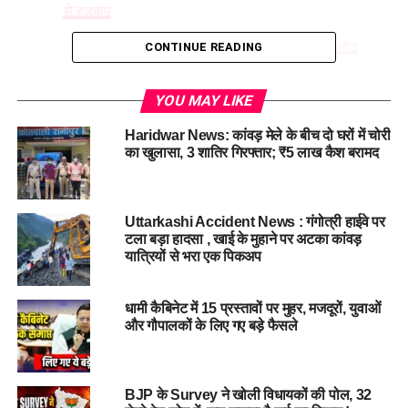
से हड़कंप
Doiwala में युवक की संदिग्ध परिस्थितियों में मौत
CONTINUE READING
मुजफ्फरनगर का रहने वाला था युवक
YOU MAY LIKE
हार्ट अटैक से मौत की जताई जा रही आशंका
Haridwar News: कांवड़ मेले के बीच दो घरों में चोरी
का खुलासा, 3 शातिर गिरफ्तार; ₹5 लाख कैश बरामद
Doiwala में युवक की संदिग्ध परिस्थितियों
में मौत
Uttarkashi Accident News : गंगोत्री हाईवे पर
टला बड़ा हादसा , खाई के मुहाने पर अटका कांवड़
डोईवाला नगर पालिका के मिसर वाला में आज सुबह एक
युवक अचेत
यात्रियों से भरा एक पिकअप
अवस्था में मिला
। जिसके बाद आसपास के लोगों ने इसकी सूचना पुलिस को
दी। सूचना पर डोईवाला पुलिस ने मौके पर पहुंचकर युवक को 108 की
सहायता से अस्पताल पहुंचाया जहां डॉक्टरो ने उसे मृत घोषित कर दिया।
धामी कैबिनेट में 15 प्रस्तावों पर मुहर, मजदूरों, युवाओं
और गौपालकों के लिए गए बड़े फैसले
मुजफ्फरनगर का रहने वाला था युवक
पुलिस द्वारा जांच करने पर युवक की पहचान शुभम त्यागी 29 वर्षीय
BJP के Survey ने खोली विधायकों की पोल, 32