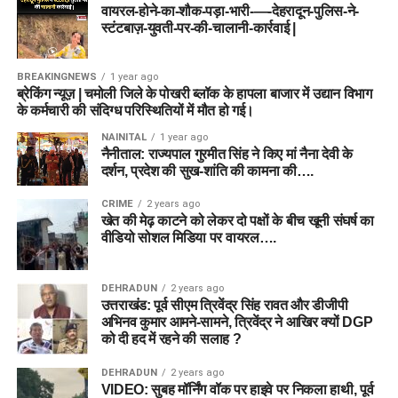
वायरल-होने-का-शौक-पड़ा-भारी-—-देहरादून-पुलिस-ने-
स्टंटबाज़-युवती-पर-की-चालानी-कार्रवाई |
BREAKINGNEWS
1 year ago
ब्रेकिंग न्यूज़ | चमोली जिले के पोखरी ब्लॉक के हापला बाजार में उद्यान विभाग
के कर्मचारी की संदिग्ध परिस्थितियों में मौत हो गई।
NAINITAL
1 year ago
नैनीताल: राज्यपाल गुरमीत सिंह ने किए मां नैना देवी के
दर्शन, प्रदेश की सुख-शांति की कामना की….
CRIME
2 years ago
खेत की मेढ़ काटने को लेकर दो पक्षों के बीच खूनी संघर्ष का
वीडियो सोशल मिडिया पर वायरल….
DEHRADUN
2 years ago
उत्तराखंड: पूर्व सीएम त्रिवेंद्र सिंह रावत और डीजीपी
अभिनव कुमार आमने-सामने, त्रिवेंद्र ने आखिर क्यों DGP
को दी हद में रहने की सलाह ?
DEHRADUN
2 years ago
VIDEO: सुबह मॉर्निंग वॉक पर हाइवे पर निकला हाथी, पूर्व