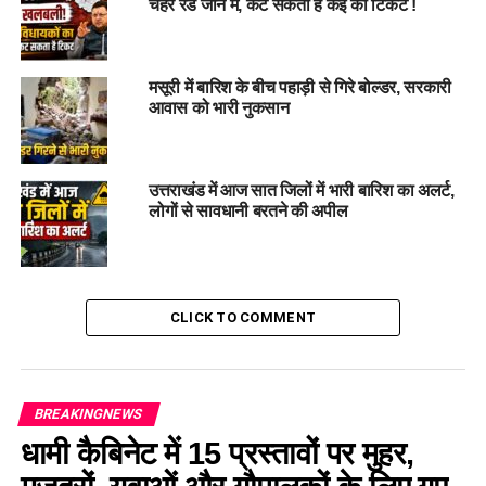
चेहरे रेड जोन में, कट सकता है कई का टिकट !
मुजफ्फरनगर
निवासी के रूप में हुई है। युवक Doiwala के मिसर वाला में
किराए के मकान में रहता था। डोईवाला के एक निजी अस्पताल में लैब
टेक्नीशियन के रूप में कार्यरत था।
मसूरी में बारिश के बीच पहाड़ी से गिरे बोल्डर, सरकारी
आवास को भारी नुकसान
उत्तराखंड में आज सात जिलों में भारी बारिश का अलर्ट,
लोगों से सावधानी बरतने की अपील
CLICK TO COMMENT
हार्ट अटैक से मौत की जताई जा रही
आशंका
BREAKINGNEWS
धामी कैबिनेट में 15 प्रस्तावों पर मुहर,
डॉक्टरों ने बताया कि प्रथमदृष्टया युवक की मौत टहलने के दौरान हार्ट