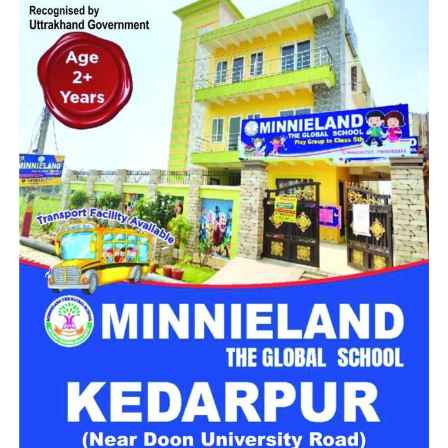
मिलेगा परिवार जैसा घर!
महिला सशक्तिकरण एवं बाल विकास विभाग की ओर से इसके लिए ‘आलंबन
गांव’ विकसित करने की योजना तैयार की जा रही है। इस योजना का उद्देश्य
नारी निकेतन में रहने वाली महिलाओं और बच्चों को सुरक्षित माहौल के साथ-
साथ घर जैसा अपनापन और स्वतंत्रता देना है।
उत्तराखंड में बन रहा ‘आलंबन गांव’
महिला सशक्तिकरण एवं बाल विकास विभाग
के निदेशक आईएएस बंशीलाल
राणा के मुताबिक, नारी निकेतन में आने वाली कई महिलाएं और बच्चे खुद को
एक बंद संस्थान या जेल जैसी जगह पर महसूस करते हैं। यही वजह है कि
कई बार बच्चे वहां से निकलने या भागने की कोशिश तक करने लगते हैं।
इसी समस्या को ध्यान में रखते हुए विभाग अब ऐसा इंफ्रास्ट्रक्चर तैयार
करने की दिशा में काम कर रहा है, जहां रहने वाले लोगों को संस्थागत माहौल
के बजाय परिवार जैसा वातावरण मिल सके।