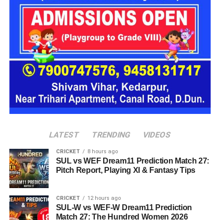
16 घरों में मिलेगा परिवार जैसा माहौल
प्रस्तावित आलंबन गांव में कॉटेज और छोटे घर विकसित किए जाएंगे। यहां
एक परिवार की तर्ज पर लोगों को रखा जाएगा। योजना के मुताबिक, एक
यूनिट में करीब दो महिलाएं, चार बच्चे और एक किशोरी को शामिल किया
जाएगा। इस तरह उन्हें एक परिवार की तरह साथ रहने का अवसर मिलेगा।
हर यूनिट में अलग किचन जैसी सुविधाएं भी होंगी, ताकि वहां रहने वाली
महिलाओं और बच्चों को रोजमर्रा के जीवन में ज्यादा स्वतंत्रता और जिम्मेदारी
का अनुभव हो सके। प्रस्तावित परिसर में कुल 16 घर विकसित किए
जाएंगे, जिनमें करीब 88 लोगों के रहने की व्यवस्था होगी।
LATEST
TRENDING
VIDEOS
CRICKET
8 hours ago
SUL vs WEF Dream11 Prediction Match 27:
Pitch Report, Playing XI & Fantasy Tips
CRICKET
12 hours ago
SUL-W vs WEF-W Dream11 Prediction
Match 27: The Hundred Women 2026