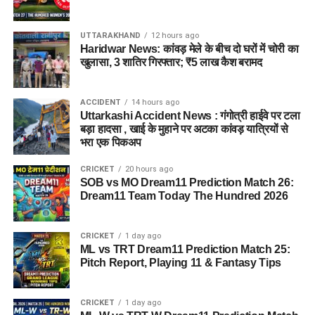
UTTARAKHAND
12 hours ago
Haridwar News: कांवड़ मेले के बीच दो घरों में चोरी का
खुलासा, 3 शातिर गिरफ्तार; ₹5 लाख कैश बरामद
जेल नहीं, रेजिडेंशियल कॉम्प्लेक्स जैसा
होगा माहौल
ACCIDENT
14 hours ago
Uttarkashi Accident News : गंगोत्री हाईवे पर टला
आलंबन गांव की सबसे खास बात यही होगी कि यहां रहने वाली महिलाओं
बड़ा हादसा , खाई के मुहाने पर अटका कांवड़ यात्रियों से
और बच्चों को यह महसूस न हो कि वे किसी जेल या बंद संस्थान में रह रहे
भरा एक पिकअप
हैं। इसके बजाय पूरा परिसर एक रेजिडेंशियल कॉम्प्लेक्स की तरह विकसित
CRICKET
20 hours ago
किया जाएगा, जहां सुरक्षा के साथ रहने, पढ़ाई, दैनिक जीवन और सामाजिक
SOB vs MO Dream11 Prediction Match 26:
विकास से जुड़ी सुविधाएं उपलब्ध होंगी।
Dream11 Team Today The Hundred 2026
परिसर को आधुनिक सुविधाओं से लैस करने की योजना है। यहां आंगनबाड़ी
CRICKET
1 day ago
केंद्र भी खोले जाएंगे। जरूरत पड़ने पर प्राथमिक विद्यालय की सुविधा भी
ML vs TRT Dream11 Prediction Match 25:
उपलब्ध कराई जा सकती है। इस पहल का मकसद सिर्फ महिलाओं और
Pitch Report, Playing 11 & Fantasy Tips
बच्चों को रहने की जगह देना नहीं, बल्कि उन्हें ऐसा वातावरण उपलब्ध कराना
है, जहां वे खुद को सुरक्षित, सम्मानित और परिवार का हिस्सा महसूस कर
CRICKET
1 day ago
सकें।