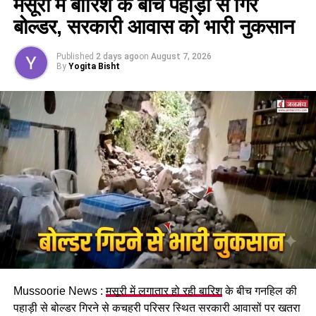
मसूरी में बारिश के बीच पहाड़ी से गिरे
कैबिनेट ने
उत्तराखंड मजदूरी संहिता नियमावली
को मंजूरी दी।
बोल्डर, सरकारी आवास को भारी नुकसान
इसके तहत श्रमिकों को हर महीने की 7 तारीख तक वेतन देना
होगा। पुरुष और महिला कर्मचारियों को समान काम के लिए समान
Published
2 days ago
on
August 7, 2026
मजदूरी का प्रावधान भी किया गया है।
By
Yogita Bisht
पढ़े धामी कैबिनेट के प्रमुख फैसले
Mussoorie News :
मसूरी में लगातार हो रही बारिश
के बीच गनहिल की
GST संशोधित अध्यादेश को मंजूरी।
पहाड़ी से बोल्डर गिरने से कचहरी परिसर स्थित सरकारी आवासों पर खतरा