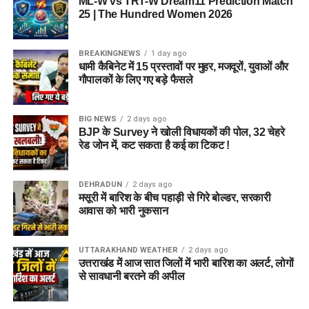
ML-W vs TRT-W Dream11 Prediction Match
25 | The Hundred Women 2026
5 एकड़ जमीन की हो रही है तलाश
BREAKINGNEWS
1 day ago
आलंबन गांव विकसित करने के लिए करीब 5 एकड़ जमीन की आवश्यकता
धामी कैबिनेट में 15 प्रस्तावों पर मुहर, मजदूरों, युवाओं और
बताई गई है। विभाग की पहली प्राथमिकता देहरादून जिले या उसके
गौपालकों के लिए गए बड़े फैसले
आसपास जमीन तलाशने की थी, लेकिन फिलहाल उपयुक्त जमीन उपलब्ध
नहीं हो पाई है। अब विभाग की ओर से हरिद्वार और आसपास के क्षेत्रों में
BIG NEWS
2 days ago
जमीन की तलाश की जा रही है। अधिकारियों को उम्मीद है कि हरिद्वार में
BJP के Survey ने खोली विधायकों की पोल, 32 चेहरे
इसके लिए उपयुक्त जमीन मिल सकती है।
रेड जोन में, कट सकता है कई का टिकट !
इसके अलावा उत्तरकाशी जिले के चिन्यालीसौड़ में भी एक जमीन को लेकर
DEHRADUN
2 days ago
संभावनाएं देखी जा रही हैं। विभाग यह जांच कर रहा है कि वहां की जमीन
मसूरी में बारिश के बीच पहाड़ी से गिरे बोल्डर, सरकारी
और परिस्थितियां आलंबन गांव के निर्माण के लिए उपयुक्त हैं या नहीं।
आवास को भारी नुकसान
महिलाओं और बच्चों को मिलेगा नया जीवन
UTTARAKHAND WEATHER
2 days ago
उत्तराखंड में आज सात जिलों में भारी बारिश का अलर्ट, लोगों
आलंबन गांव की यह योजना सिर्फ एक नया भवन या परिसर तैयार करने की
से सावधानी बरतने की अपील
कवायद नहीं है, बल्कि नारी निकेतन में रहने वाली महिलाओं और बच्चों के
प्रति सोच में बदलाव की कोशिश भी है।