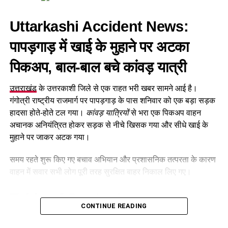
गिरफ्तार आरोपियों के नाम
Uttarkashi Accident News:
कांवड़ मेले के बीच पुलिस की कार्रवाई
पापड़गाड़
में
खाई के मुहाने पर अटका
29 जुलाई की रात हुई थी चोरी
पिकअप, बाल-बाल बचे कांवड़ यात्री
पुलिस के अनुसार,
29 जुलाई 2026 की रात
रानीपुर थाना क्षेत्र की टिहरी
उत्तराखंड
के उत्तरकाशी जिले से एक राहत भरी खबर सामने आई है।
विस्थापित कॉलोनी स्थित गली नंबर A-20 में चोरी की वारदात हुई थी।
गंगोत्री राष्ट्रीय राजमार्ग पर पापड़गाड़ के पास शनिवार को एक बड़ा सड़क
चोरों ने स्वर्गीय राजेंद्र पाल के मकान नंबर 23/28 के साथ ही पड़ोस के एक
हादसा होते-होते टल गया।
कांवड़ यात्रियों
से भरा एक पिकअप वाहन
बंद मकान को भी निशाना बनाया था।
अचानक अनियंत्रित होकर सड़क से नीचे खिसक गया और सीधे खाई के
मुहाने पर जाकर अटक गया।
चोर दोनों मकानों के ताले तोड़कर अंदर दाखिल हुए और जेवरात समेत अन्य
सामान चोरी कर फरार हो गए। मामले में पीड़िता की शिकायत के आधार पर
समय रहते शुरू किए गए बचाव अभियान और प्रशासनिक तत्परता के कारण
4 अगस्त को रानीपुर थाने में मुकदमा दर्ज
किया गया था।
वाहन में सवार सभी लोग पूरी तरह सुरक्षित बाहर निकाल लिए गए।
CCTV फुटेज से पुलिस को मिला सुराग
Table of Contents
CONTINUE READING
घटना के खुलासे के लिए वरिष्ठ पुलिस अधीक्षक के निर्देश पर पुलिस और
Uttarkashi Accident News: पापड़गाड़ में खाई के मुहाने पर
सीआईयू की संयुक्त टीम गठित की गई। टीम ने घटनास्थल और उसके