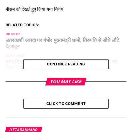
मौसम को देखते हुए लिया गया निर्णय
RELATED TOPICS:
UP NEXT
उत्तरकाशी आपदा पर गंभीर मुख्यमंत्री धामी, तिरुपति से सीधे लौटे
देहरादून
DON'T MISS
मुख्य निर्वाचन अधिकारी ने BLO-BLA और नए पोलिंग बूथों को
CONTINUE READING
लेकर जिलाधिकारियों संग की समीक्षा बैठक, दिए सख्त निर्देश
YOU MAY LIKE
CLICK TO COMMENT
UTTARAKHAND