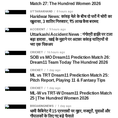
₹5 लाख की नकदी
बरामद की है। इसके अलावा वारदात में इस्तेमाल किया
Match 27: The Hundred Women 2026
गया टैम्पो और मृतक के कुछ दस्तावेज भी बरामद किए गए हैं।
मानसून के मौसम को देखते हुए प्रशासन ने गंगोत्री हाईवे से गुजरने वाले
UTTARAKHAND
8 hours ago
श्रद्धालुओं और वाहन चालकों के लिए सतर्कता बरतने की सलाह जारी की
Haridwar News: कांवड़ मेले के बीच दो घरों में चोरी का
पुलिस के अनुसार बरामदगी
है। लगातार हो रही बारिश से भूस्खलन और सड़कों पर फिसलन का खतरा
खुलासा, 3 शातिर गिरफ्तार; ₹5 लाख कैश बरामद
बढ़ जाता है, इसलिए संवेदनशील इलाकों में रफ्तार सीमित रखने के निर्देश
ACCIDENT
9 hours ago
₹5,00,000 नकद
दिए गए हैं।
Uttarkashi Accident News : गंगोत्री हाईवे पर टला
बड़ा हादसा , खाई के मुहाने पर अटका कांवड़ यात्रियों से
घटना में प्रयुक्त टैम्पो
भरा एक पिकअप
1 पुलिस कार्ड
CRICKET
16 hours ago
SOB vs MO Dream11 Prediction Match 26:
1 पैन कार्ड
पढ़े धामी कैबिनेट के प्रमुख फैसले
Dream11 Team Today The Hundred 2026
अन्य पहचान संबंधी दस्तावेज
CRICKET
1 day ago
ML vs TRT Dream11 Prediction Match 25:
GST संशोधित अध्यादेश को मंजूरी।
तीनों आरोपियों का आपराधिक इतिहास
Pitch Report, Playing 11 & Fantasy Tips
नैनीताल हाईकोर्ट के लिए हल्द्वानी गौलापार में 30 हेक्टेयर जमीन
CRICKET
1 day ago
देने का फैसला।
पुलिस के मुताबिक, गिरफ्तार किए गए तीनों आरोपी शातिर किस्म के अपराधी
ML-W vs TRT-W Dream11 Prediction Match
हैं। उनके खिलाफ
25 | The Hundred Women 2026
बिजनौर, कोटद्वार और हरिद्वार
के अलग-अलग थानों में
राज्य क्रीड़ा विश्वविद्यालय हल्द्वानी के लिए 122 पदों के सृजन को
चोरी, नकबजनी और अवैध हथियार रखने से संबंधित कई मुकदमे दर्ज हैं।
मंजूरी।
BREAKINGNEWS
1 day ago
धामी कैबिनेट में 15 प्रस्तावों पर मुहर, मजदूरों, युवाओं और
जल जीवन मिशन में केंद्र की गाइडलाइंस लागू होंगी।
गिरफ्तार आरोपियों के नाम
गौपालकों के लिए गए बड़े फैसले