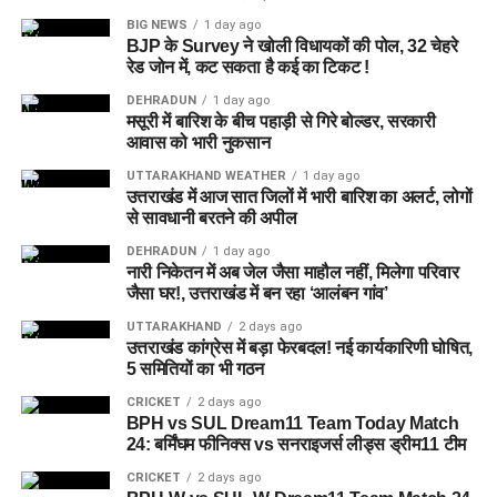
कुष्ठ रोग से पीड़ित व्यक्ति भी सहकारी समिति का सदस्य बन
BIG NEWS
1 day ago
अक्षय उर्फ गोलू
BJP के Survey ने खोली विधायकों की पोल, 32 चेहरे
— निवासी बिजनौर, उत्तर प्रदेश
सकेगा।
रेड जोन में, कट सकता है कई का टिकट !
सोनू सैनी
— निवासी बिजनौर, उत्तर प्रदेश
मेरठ से हरिद्वार तक गंगा एक्सप्रेसवे विस्तार के लिए यूपी से
DEHRADUN
1 day ago
समझौता होगा।
सोनू शर्मा
मसूरी में बारिश के बीच पहाड़ी से गिरे बोल्डर, सरकारी
— निवासी मुरादाबाद, उत्तर प्रदेश
आवास को भारी नुकसान
वन विकास निगम की सेवा नियमावली में
कांवड़ मेले के बीच पुलिस की कार्रवाई
UTTARAKHAND WEATHER
1 day ago
उत्तराखंड में आज सात जिलों में भारी बारिश का अलर्ट, लोगों
संशोधन
से सावधानी बरतने की अपील
कांवड़ मेले के दौरान हरिद्वार में भारी भीड़ और सुरक्षा व्यवस्था के बीच चोरी
की इस वारदात का खुलासा पुलिस के लिए अहम माना जा रहा है। CCTV
DEHRADUN
1 day ago
औद्योगिक नियमावली को मंजूरी, श्रमिक शिकायतों के त्वरित
नारी निकेतन में अब जेल जैसा माहौल नहीं, मिलेगा परिवार
फुटेज और मुखबिर की सूचना के आधार पर पुलिस टीम ने पहले टैम्पो चालक
समाधान पर जोर।
जैसा घर!, उत्तराखंड में बन रहा ‘आलंबन गांव’
को पकड़ा और फिर उसकी निशानदेही पर उसके दोनों साथियों तक पहुंची।
UTTARAKHAND
2 days ago
छंटनी किए गए कर्मचारियों को दोबारा अवसर देने का प्रावधान।
उत्तराखंड कांग्रेस में बड़ा फेरबदल! नई कार्यकारिणी घोषित,
पुलिस का कहना है कि आरोपियों से पूछताछ के आधार पर मामले में आगे की
वन विकास निगम की सेवा नियमावली में संशोधन, स्केलर पद के
5 समितियों का भी गठन
कार्रवाई की जा रही है। साथ ही उनके आपराधिक इतिहास और अन्य
लिए 100 अंकों की परीक्षा होगी।
संभावित वारदातों के संबंध में भी जानकारी जुटाई जा रही है।
CRICKET
2 days ago
BPH vs SUL Dream11 Team Today Match
ईको टूरिज्म को बढ़ावा देने के लिए जड़ी-बूटियों से जुड़ी
24: बर्मिंघम फीनिक्स vs सनराइजर्स लीड्स ड्रीम11 टीम
उच्चाधिकार प्राप्त समिति में संशोधन किया जा सकेगा।
CRICKET
2 days ago