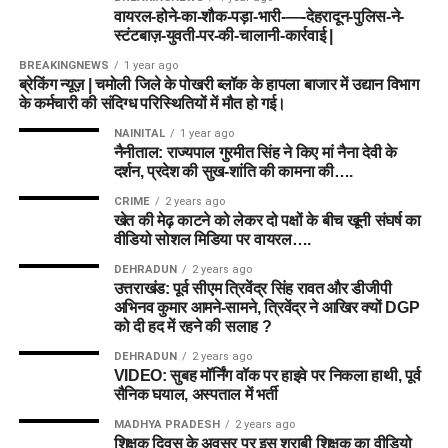
वायरल-होने-का-शौक-पड़ा-भारी-—-देहरादून-पुलिस-ने-
स्टंटबाज़-युवती-पर-की-चालानी-कार्रवाई |
BREAKINGNEWS
1 year ago
ब्रेकिंग न्यूज़ | चमोली जिले के पोखरी ब्लॉक के हापला बाजार में उद्यान विभाग
के कर्मचारी की संदिग्ध परिस्थितियों में मौत हो गई।
NAINITAL
1 year ago
नैनीताल: राज्यपाल गुरमीत सिंह ने किए मां नैना देवी के
दर्शन, प्रदेश की सुख-शांति की कामना की….
CRIME
2 years ago
खेत की मेढ़ काटने को लेकर दो पक्षों के बीच खूनी संघर्ष का
वीडियो सोशल मिडिया पर वायरल….
DEHRADUN
2 years ago
उत्तराखंड: पूर्व सीएम त्रिवेंद्र सिंह रावत और डीजीपी
अभिनव कुमार आमने-सामने, त्रिवेंद्र ने आखिर क्यों DGP
को दी हद में रहने की सलाह ?
DEHRADUN
2 years ago
VIDEO: सुबह मॉर्निंग वॉक पर हाइवे पर निकला हाथी, पूर्व
सैनिक घयाल, अस्पताल में भर्ती
MADHYA PRADESH
2 years ago
शिक्षक दिवस के अवसर पर इस शराबी शिक्षक का वीडियो