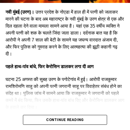
हमला
#NaviMumbai
नवी मुंबई (उरण)।
उत्तर प्रदेश के नोएडा में हाल ही में पत्नी को जलाकर
pic.twitter.com/4MDnnU
मारने की घटना के बाद अब महाराष्ट्र के नवी मुंबई के उरण क्षेत्र से एक और
Kn6o
दिल दहला देने वाला मामला सामने आया है। यहां एक 35 वर्षीय व्यक्ति ने
अपनी पत्नी को शक के चलते जिंदा जला डाला। दर्दनाक बात यह है कि
आरोपी ने अपनी 7 साल की बेटी के सामने यह जघन्य वारदात अंजाम दी,
— NDTV India (@ndtvindia)
December 26, 2025
और फिर पुलिस को गुमराह करने के लिए आत्महत्या की झूठी कहानी गढ़
दी।
Navi Mumbai : रबाले एमआईडीसी
पुलिस स्टेशन में दर्ज किया केस
पहले हाथ-पांव बांधे, फिर केरोसिन डालकर लगा दी आग
घटना 25 अगस्त की सुबह उरण के पगोटेगांव में हुई। आरोपी राजकुमार
पुलिस जांच में सामने आया है कि युवक ने अपने सोशल मीडिया स्टेटस में
रामशिरोमणि साहू को अपनी पत्नी जगरानी साहू पर विवाहेतर संबंध होने का
लिखा था, “अगर मुझे क्रिसमस की शुभकामनाएं दीं, तो तुम्हारे शरीर में कीलें
संदेह था। पुलिस जांच में सामने आया कि राजकुमार ने जगरानी को पहले
ठोक दूंगा।” इसी स्टेटस से नाराज होकर लोगों के एक समूह ने यह कदम
कमरे में बंद किया, फिर उसके हाथ-पांव बांध दिए और केरोसिन डालकर आग
उठाया।
के हवाले कर दिया।
मामला रबाले एमआईडीसी पुलिस स्टेशन में दर्ज किया गया है। पुलिस का
महिला को गंभीर हालत में अस्पताल ले जाया गया, लेकिन डॉक्टरों ने उसे मृत
CONTINUE READING
कहना है कि सीसीटीवी फुटेज के आधार पर हमलावरों की पहचान की जा
घोषित कर दिया। इस घटना के अगले ही दिन पुलिस ने आरोपी को गिरफ्तार
रही है और जल्द ही आरोपियों को गिरफ्तार किया जाएगा। फिलहाल इलाके