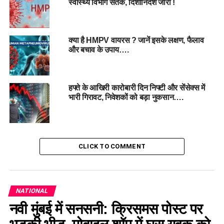
स्वास्थ्य विभाग सतर्क, दिशानिर्देश जारी !
गिरावट के साथ कारोबार कर रहा है, जो निवेशकों के बीच बढ़ते डर और
बेचैनी को दर्शाता है।
क्या है HMPV वायरस ? जानें इसके लक्षण, फैलाव
और बचाव के उपाय….
हफ्ते के आखिरी कारोबारी दिन निफ्टी और सेंसेक्स में
भारी गिरावट, निवेशकों को बड़ा नुकसान….
#HMPV #StockMarketCrash #Sensex #Nifty
#IndianStockMarket #COVIDFear #StockMarketNews
CLICK TO COMMENT
#Bengaluru #FinancialLoss #MarketVolatility #NiftyBank
#MidCapStocks #SmallCapStocks #BankingStocks
#IndianEconomy #MarketUpdate #India #ShareMarket
NATIONAL
नवी मुंबई में सनसनी: क्रिसमस पोस्ट पर
RELATED TOPICS:
BENGALURU
COVIDFEAR
HMPV
INDIANSTOCKMARKET
NIFTY
SENSEX
STOCKMARKETCRASH
STOCKMARKETNEWS