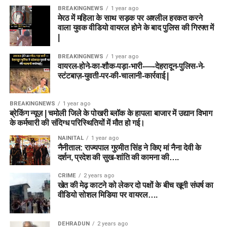
BREAKINGNEWS
1 year ago
मेरठ में महिला के साथ सड़क पर अश्लील हरकत करने
वाला युवक वीडियो वायरल होने के बाद पुलिस की गिरफ्त में
|
BREAKINGNEWS
1 year ago
वायरल-होने-का-शौक-पड़ा-भारी-—-देहरादून-पुलिस-ने-
स्टंटबाज़-युवती-पर-की-चालानी-कार्रवाई |
BREAKINGNEWS
1 year ago
ब्रेकिंग न्यूज़ | चमोली जिले के पोखरी ब्लॉक के हापला बाजार में उद्यान विभाग
के कर्मचारी की संदिग्ध परिस्थितियों में मौत हो गई।
NAINITAL
1 year ago
नैनीताल: राज्यपाल गुरमीत सिंह ने किए मां नैना देवी के
दर्शन, प्रदेश की सुख-शांति की कामना की….
CRIME
2 years ago
खेत की मेढ़ काटने को लेकर दो पक्षों के बीच खूनी संघर्ष का
वीडियो सोशल मिडिया पर वायरल….
DEHRADUN
2 years ago