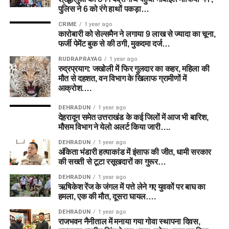
पुलिस ने 6 को रंगे हाथों पकड़ा…
CRIME
1 year ago
कारोबारी को सेल्समैन ने लगाया 9 लाख से ज्यादा का चूना,
फर्जी पेमेंट बुक से की ठगी, मुकदमा दर्ज…
RUDRAPRAYAG
1 year ago
रुद्रप्रयाग: जखोली में फिर गुलदार का कहर, महिला की
मौत से दहशत, वन विभाग के खिलाफ ग्रामीणों में
आक्रोश….
DEHRADUN
1 year ago
देहरादून समेत उत्तराखंड के कई जिलों में आज भी बारिश,
मौसम विभाग ने येलो अलर्ट किया जारी….
DEHRADUN
1 year ago
अंकिता भंडारी हत्याकांड में इंसाफ की जीत, धामी सरकार
की सख्ती से टूटा रसूखदारों का गुरूर…
DEHRADUN
1 year ago
ऋषिकेश रेंज के जंगल में पत्ते लेने गए युवकों पर बाघ का
हमला, एक की मौत, दूसरा घायल….
DEHRADUN
1 year ago
राजभवन नैनीताल में मनाया गया गोवा स्थापना दिवस,