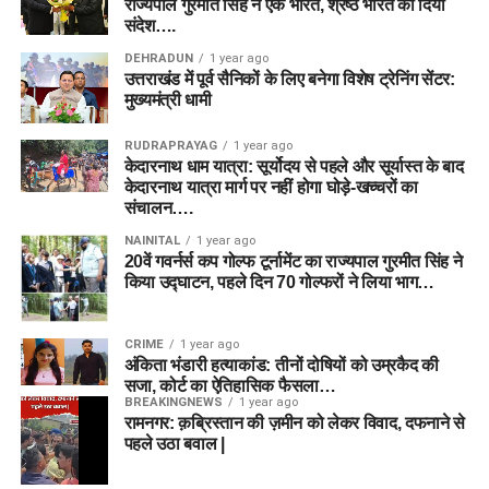
राज्यपाल गुरमीत सिंह ने एक भारत, श्रेष्ठ भारत का दिया
संदेश….
DEHRADUN
1 year ago
उत्तराखंड में पूर्व सैनिकों के लिए बनेगा विशेष ट्रेनिंग सेंटर:
मुख्यमंत्री धामी
RUDRAPRAYAG
1 year ago
केदारनाथ धाम यात्रा: सूर्योदय से पहले और सूर्यास्त के बाद
केदारनाथ यात्रा मार्ग पर नहीं होगा घोड़े-खच्चरों का
संचालन….
NAINITAL
1 year ago
20वें गवर्नर्स कप गोल्फ टूर्नामेंट का राज्यपाल गुरमीत सिंह ने
किया उद्घाटन, पहले दिन 70 गोल्फरों ने लिया भाग…
CRIME
1 year ago
अंकिता भंडारी हत्याकांड: तीनों दोषियों को उम्रकैद की
सजा, कोर्ट का ऐतिहासिक फैसला…
BREAKINGNEWS
1 year ago
रामनगर: क़ब्रिस्तान की ज़मीन को लेकर विवाद, दफनाने से
पहले उठा बवाल |