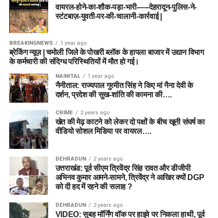
वायरल-होने-का-शौक-पड़ा-भारी-—-देहरादून-पुलिस-ने-
स्टंटबाज़-युवती-पर-की-चालानी-कार्रवाई |
BREAKINGNEWS
1 year ago
ब्रेकिंग न्यूज़ | चमोली जिले के पोखरी ब्लॉक के हापला बाजार में उद्यान विभाग
के कर्मचारी की संदिग्ध परिस्थितियों में मौत हो गई।
NAINITAL
1 year ago
नैनीताल: राज्यपाल गुरमीत सिंह ने किए मां नैना देवी के
दर्शन, प्रदेश की सुख-शांति की कामना की….
CRIME
2 years ago
खेत की मेढ़ काटने को लेकर दो पक्षों के बीच खूनी संघर्ष का
वीडियो सोशल मिडिया पर वायरल….
DEHRADUN
2 years ago
उत्तराखंड: पूर्व सीएम त्रिवेंद्र सिंह रावत और डीजीपी
अभिनव कुमार आमने-सामने, त्रिवेंद्र ने आखिर क्यों DGP
को दी हद में रहने की सलाह ?
DEHRADUN
2 years ago
VIDEO: सुबह मॉर्निंग वॉक पर हाइवे पर निकला हाथी, पूर्व