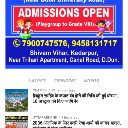
ब्रेबोर्न स्टेडियम में मुंबई इंडियंस का दबदबा देखने को मिला है, जहां उन्होंने
8 में से 7 मैच जीते हैं। वहीं, दिल्ली कैपिटल्स का दबदबा बेंगलुरु के एम
चिन्नास्वामी स्टेडियम में रहा है, जहां उन्होंने 8 में से 6 मैचों में जीत हासिल
की है।
#WPL2025 #MumbaiIndians #DelhiCapitals #WPLFinal
#WomenCricket #MI #HarmanpreetKaur
#NetSiverBrunt #CricketIndia #MumbaiVsDelhi
#WPLChampions #MumbaiIndiansRecord
#T20Cricket #WomenInSports #MIwins
#WomensCricket #CricketNews
LATEST
TRENDING
VIDEOS
CHAMOLI
23 minutes ago
हेमकुंड साहिब के कपाट बंद होने की तिथि की हुई घोषणा,
10 अक्टूबर को किए जाएंंगे बंद
UTTARAKHAND
2 hours ago
2036 ओलंपिक के लिए मंत्री रेखा आर्या की कांवड़ यात्रा,