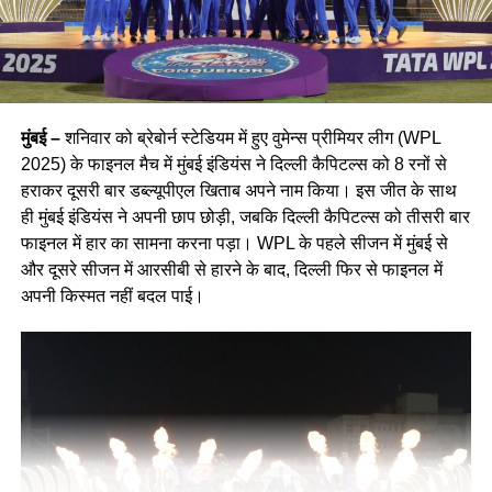
मामला दर्ज कर लिया है।
वरिष्ठ निरीक्षक हनीफ मुलानी ने कहा यह स्पष्ट रूप से घरेलू हिंसा और
बर्बरता का मामला है। आरोपी ने सोच-समझकर हत्या की और पुलिस को
गुमराह करने की कोशिश की। आगे की जांच जारी है।”
मुंबई –
शनिवार को ब्रेबोर्न स्टेडियम में हुए वुमेन्स प्रीमियर लीग (WPL
2025) के फाइनल मैच में मुंबई इंडियंस ने दिल्ली कैपिटल्स को 8 रनों से
बच्ची की बहादुरी बनी अहम गवाही
हराकर दूसरी बार डब्ल्यूपीएल खिताब अपने नाम किया। इस जीत के साथ
ही मुंबई इंडियंस ने अपनी छाप छोड़ी, जबकि दिल्ली कैपिटल्स को तीसरी बार
इस घटना में जहां एक तरफ महिला की दर्दनाक मौत ने सबको झकझोर दिया,
फाइनल में हार का सामना करना पड़ा। WPL के पहले सीजन में मुंबई से
वहीं मासूम बेटी की बहादुरी ने इंसाफ की राह खोली। उसने सच बोलने की
और दूसरे सीजन में आरसीबी से हारने के बाद, दिल्ली फिर से फाइनल में
हिम्मत दिखाई, जो इस केस का सबसे बड़ा मोड़ साबित हुआ।
अपनी किस्मत नहीं बदल पाई।