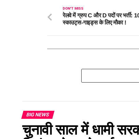
DON'T MISS
रेलवे में ग्रुप C और D पदों पर भर्ती: 1
स्काउट्स-गाइड्स के लिए मौका !
BIG NEWS
चुनावी साल में धामी सरक