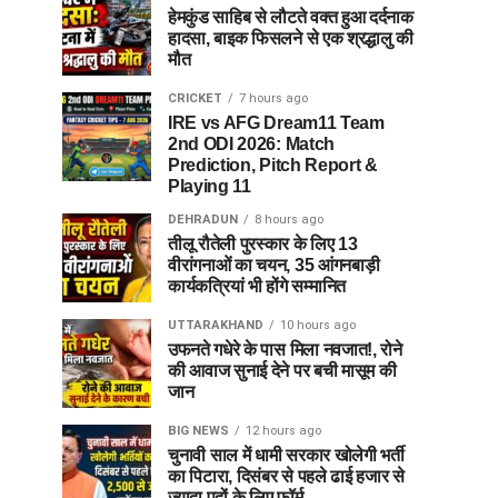
हेमकुंड साहिब से लौटते वक्त हुआ दर्दनाक
हादसा, बाइक फिसलने से एक श्रद्धालु की
मौत
CRICKET
7 hours ago
IRE vs AFG Dream11 Team
2nd ODI 2026: Match
Prediction, Pitch Report &
Playing 11
DEHRADUN
8 hours ago
तीलू रौतेली पुरस्कार के लिए 13
वीरांगनाओं का चयन, 35 आंगनबाड़ी
कार्यकत्रियां भी होंगे सम्मानित
UTTARAKHAND
10 hours ago
उफनते गधेरे के पास मिला नवजात!, रोने
की आवाज सुनाई देने पर बची मासूम की
जान
BIG NEWS
12 hours ago
चुनावी साल में धामी सरकार खोलेगी भर्ती
का पिटारा, दिसंबर से पहले ढाई हजार से
ज्यादा पदों के लिए फॉर्म