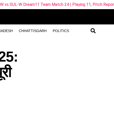
11 Team Match 24 | Playing 11, Pitch Report & Fantasy Tips
RADESH
CHHATTISGARH
POLITICS
25:
ूरी