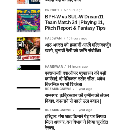
CRICKET
6 hours ago
BPH-W vs SUL-W Dream11
Team Match 24 | Playing 11,
Pitch Report & Fantasy Tips
HALDWANI
13 hours ago
आठ अगस्त को हल्द्वानी आएंगे मल्लिकार्जुन
खरगे, चुनावी रैली को करेंगे संबोधित
HARIDWAR
14 hours ago
एक्सपायरी दवाओं पर प्रशासन की बड़ी
कार्रवाई, दो मेडिकल स्टोर सील, अवैध
क्लिनिक पर भी शिकंजा
BREAKINGNEWS
1 year ago
रामनगर: क़ब्रिस्तान की ज़मीन को लेकर
विवाद, दफनाने से पहले उठा बवाल |
BREAKINGNEWS
1 year ago
हरिद्वार: गंगा घाट किनारे पेड़ पर लिपटा
मिला अजगर, वन विभाग ने किया सुरक्षित
रेस्क्यू