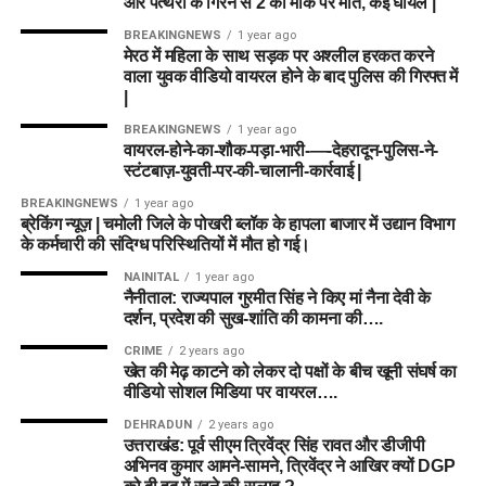
और पत्थरों के गिरने से 2 की मौके पर मौत, कई घायल |
डेथ ओवर्स में बॉलिंग करने वाले प्लेयर्स को जरूर पिक करें, क्योंकि
ऑलराउंड प्रदर्शन के लिए जानी जाने वाली ऐश गार्डनर पावर-हिटिंग और
BREAKINGNEWS
1 year ago
टीम
जीत
वहाँ विकेट मिलने के चांस 80% बढ़ जाते हैं।
मेरठ में महिला के साथ सड़क पर अश्लील हरकत करने
ऑफ-स्पिन गेंदबाजी का बेहतरीन संतुलन प्रदान करती हैं।
Birmingham Phoenix
वाला युवक वीडियो वायरल होने के बाद पुलिस की गिरफ्त में
3
कप्तान का सही चुनाव:
स्मॉल लीग में 70% लोग ऑलराउंडर को
|
ही सी/वीसी (C/VC) बनाते हैं, लेकिन ग्रैंड लीग जीतने के लिए
Sunrisers Leeds
1
7. कप्तान और उप-कप्तान का चुनाव
BREAKINGNEWS
1 year ago
किसी प्रमुख गेंदबाज को कैप्टन बनाना फायदेमंद हो सकता है।
वायरल-होने-का-शौक-पड़ा-भारी-—-देहरादून-पुलिस-ने-
(Captain & Vice-Captain
हेड टू हेड रिकॉर्ड में Birmingham Phoenix का पलड़ा भारी है।
स्टंटबाज़-युवती-पर-की-चालानी-कार्रवाई |
Conclusion & Match Winner
Suggestions)
BREAKINGNEWS
1 year ago
ब्रेकिंग न्यूज़ | चमोली जिले के पोखरी ब्लॉक के हापला बाजार में उद्यान विभाग
BPH vs SUL Probable Playing
Prediction (मैच परिणाम पूर्वानुमान)
के कर्मचारी की संदिग्ध परिस्थितियों में मौत हो गई।
स्मॉल लीग (Small League / Head-to-
11
NAINITAL
1 year ago
ML vs TRT Match 25
एक हाई-वोल्टेज मुकाबला होने की पूरी उम्मीद
Head):
नैनीताल: राज्यपाल गुरमीत सिंह ने किए मां नैना देवी के
है। दोनों टीमों की हालिया फॉर्म और खिलाड़ियों के आंकड़ों को देखा जाए तो
दर्शन, प्रदेश की सुख-शांति की कामना की….
Birmingham Phoenix
Trent Rockets (TRT)
का पलड़ा थोड़ा भारी नजर आ रहा है।
कप्तान (C):
Hayley Matthews
CRIME
2 years ago
हालांकि, MI London के ऑलराउंडर्स भी पासा पलटने में सक्षम हैं।
खेत की मेढ़ काटने को लेकर दो पक्षों के बीच खूनी संघर्ष का
Will Smeed
उप-कप्तान (VC):
Nat Sciver-Brunt
वीडियो सोशल मिडिया पर वायरल….
Mitchell Owen
डिस्क्लेमर: इस खेल में वित्तीय जोखिम का तत्व शामिल है और इसकी आदत
DEHRADUN
2 years ago
ग्रैंड लीग (Grand League / Multi-
पड़ सकती है। कृपया अपनी जिम्मेदारी और समझदारी से खेलें।
उत्तराखंड: पूर्व सीएम त्रिवेंद्र सिंह रावत और डीजीपी
Joe Clarke (WK)
अभिनव कुमार आमने-सामने, त्रिवेंद्र ने आखिर क्यों DGP
Entry):