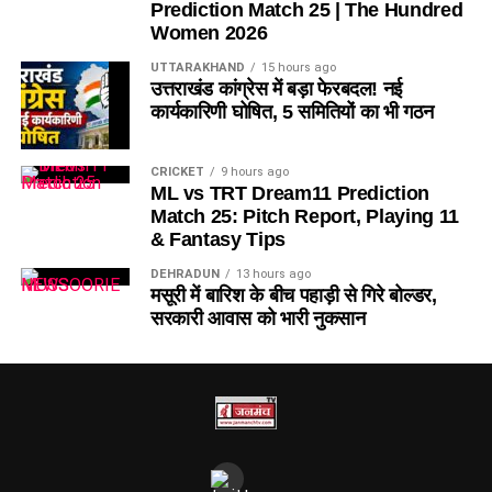
Prediction Match 25 | The Hundred
Women 2026
Bowlers
UTTARAKHAND
15 hours ago
उत्तराखंड कांग्रेस में बड़ा फेरबदल! नई
Nathan Ellis
कार्यकारिणी घोषित, 5 समितियों का भी गठन
Brydon Carse
Ben Dwarshuis
CRICKET
9 hours ago
ML vs TRT Dream11 Prediction
Usman Tariq
Match 25: Pitch Report, Playing 11
& Fantasy Tips
Fantasy Tips for BPH vs SUL
DEHRADUN
13 hours ago
मसूरी में बारिश के बीच पहाड़ी से गिरे बोल्डर,
Dream11 Team Today Match 24
सरकारी आवास को भारी नुकसान
टीम में कम से कम दो तेज गेंदबाज जरूर रखें।
Mitchell Marsh को कप्तान बनाना सुरक्षित विकल्प हो सकता
है।
Grand League में Usman Tariq शानदार Differential