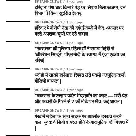
BREAKINGNEWS
1 year ago
प्रश्न 2: आज के मैच में Dream11 कप्तान
हरिद्वार: गंगा घाट किनारे पेड़ पर लिपटा मिला अजगर, वन
Mitchell Marsh
विभाग ने किया सुरक्षित रेस्क्यू
किसे बनाएं?
मार्श शानदार ऑलराउंडर हैं और बल्ले व गेंद दोनों से अंक दिला सकते हैं।
BREAKINGNEWS
1 year ago
हरिद्वार में बीजेपी नेता की दबंगई कैमरे में कैद, अफसर पर
उत्तर:
स्मॉल लीग के लिए
Hayley Matthews
या
Nat Sciver-
बरसे अपशब्द, चुप्पी पर उठे सवाल
Joe Clarke
Brunt
सबसे बेस्ट विकल्प हैं।
BREAKINGNEWS
1 year ago
ओपनिंग बल्लेबाज होने के कारण बड़ी पारी खेलने की क्षमता रखते हैं।
“सासाराम की मुस्लिम महिलाओं ने रचाया मेहंदी से
प्रश्न 3: क्या केनिंगटन ओवल की पिच स्पिनरों
‘ऑपरेशन सिन्दूर’, पीएम मोदी के स्वागत में गूंजा एकता का
संदेश|
के लिए अच्छी है?
उपकप्तान (Vice Captain)
BREAKINGNEWS
1 year ago
उत्तर:
हां, मैच के दूसरे हाफ में स्पिनरों को टर्न मिलता है, हालांकि तेज
भदोही में खाकी शर्मसार: रिश्वत लेते पकड़े गए पुलिसकर्मी,
Ryan Rickelton
वीडियो वायरल |
गेंदबाजों को नई गेंद से शुरुआती ओवरों में मदद मिलती है।
Usman Tariq
BREAKINGNEWS
1 year ago
“चकराता के टाइगर फॉल में प्रकृति का कहर — भारी पेड़
निष्कर्ष (Conclusion)
और पत्थरों के गिरने से 2 की मौके पर मौत, कई घायल |
Top Fantasy Picks
BREAKINGNEWS
1 year ago
MI London Women और Trent Rockets Women दोनों ही स्टार
मेरठ में महिला के साथ सड़क पर अश्लील हरकत करने
खिलाड़ियों से सजी टीमें हैं। जहां MI London को घरेलू परिस्थितियों का
वाला युवक वीडियो वायरल होने के बाद पुलिस की गिरफ्त में
खिलाड़ी
भूमिका
|
फायदा मिलेगा, वहीं Trent Rockets अपने मजबूत ऑलराउंड डिपार्टमेंट
Mitchell Marsh
All-rounder