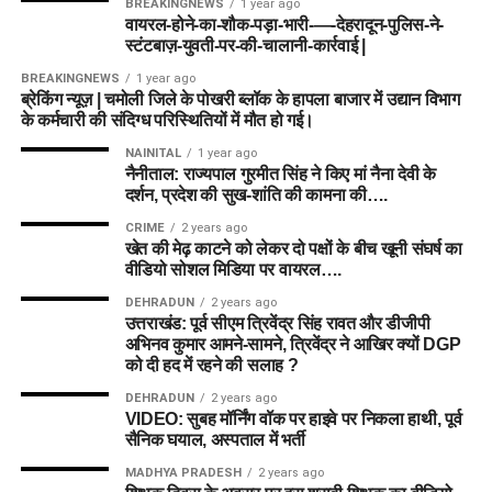
पर भरोसा करेगी। फैंटेसी
क्रिकेट
में सफलता के लिए हमारे द्वारा बताए गए
BREAKINGNEWS
1 year ago
वायरल-होने-का-शौक-पड़ा-भारी-—-देहरादून-पुलिस-ने-
Ryan Rickelton
Wicketkeeper
आंकड़ों, टॉस अपडेट और पिच स्थिति के आधार पर अपनी फाइनल
स्टंटबाज़-युवती-पर-की-चालानी-कार्रवाई |
Dream11
टीम बनाएं।
Joe Clarke
Wicketkeeper/Batter
BREAKINGNEWS
1 year ago
ब्रेकिंग न्यूज़ | चमोली जिले के पोखरी ब्लॉक के हापला बाजार में उद्यान विभाग
Usman Tariq
Bowler
अस्वीकरण (Disclaimer): फैंटेसी स्पोर्ट्स में वित्तीय जोखिम शामिल है।
के कर्मचारी की संदिग्ध परिस्थितियों में मौत हो गई।
कृपया अपनी जिम्मेदारी और जोखिम पर खेलें।
Ben Dwarshuis
Bowler
NAINITAL
1 year ago
नैनीताल: राज्यपाल गुरमीत सिंह ने किए मां नैना देवी के
दर्शन, प्रदेश की सुख-शांति की कामना की….
Budget Picks
CRIME
2 years ago
खेत की मेढ़ काटने को लेकर दो पक्षों के बीच खूनी संघर्ष का
कम क्रेडिट में शानदार विकल्प।
वीडियो सोशल मिडिया पर वायरल….
DEHRADUN
2 years ago
खिलाड़ी
भूमिका
उत्तराखंड: पूर्व सीएम त्रिवेंद्र सिंह रावत और डीजीपी
अभिनव कुमार आमने-सामने, त्रिवेंद्र ने आखिर क्यों DGP
Donovan Ferreira
WK
को दी हद में रहने की सलाह ?
Ryan Rickelton
WK
DEHRADUN
2 years ago
VIDEO: सुबह मॉर्निंग वॉक पर हाइवे पर निकला हाथी, पूर्व
सैनिक घयाल, अस्पताल में भर्ती
Players to Avoid
MADHYA PRADESH
2 years ago