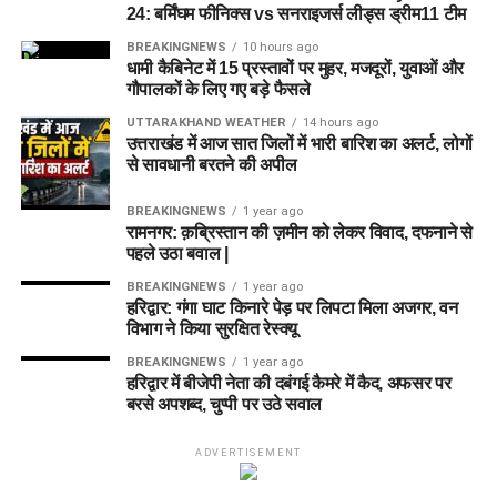
Batters
24: बर्मिंघम फीनिक्स vs सनराइजर्स लीड्स ड्रीम11 टीम
BREAKINGNEWS
10 hours ago
Zak Crawley
धामी कैबिनेट में 15 प्रस्तावों पर मुहर, मजदूरों, युवाओं और
गौपालकों के लिए गए बड़े फैसले
Will Smeed
UTTARAKHAND WEATHER
14 hours ago
All-rounders
उत्तराखंड में आज सात जिलों में भारी बारिश का अलर्ट, लोगों
से सावधानी बरतने की अपील
Mitchell Marsh (C)
BREAKINGNEWS
1 year ago
Mitchell Owen
रामनगर: क़ब्रिस्तान की ज़मीन को लेकर विवाद, दफनाने से
पहले उठा बवाल |
Rehan Ahmed
BREAKINGNEWS
1 year ago
हरिद्वार: गंगा घाट किनारे पेड़ पर लिपटा मिला अजगर, वन
Bowlers
विभाग ने किया सुरक्षित रेस्क्यू
BREAKINGNEWS
1 year ago
Nathan Ellis
हरिद्वार में बीजेपी नेता की दबंगई कैमरे में कैद, अफसर पर
Ben Dwarshuis
बरसे अपशब्द, चुप्पी पर उठे सवाल
Usman Tariq (VC)
ADVERTISEMENT
Abrar Ahmed