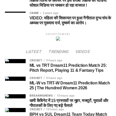
शिक्षक दिवस के अवसर पर इस शराबी शिक्षक का वीडियो
सोशल मिडिया पर जमकर हो रहा वायरल !
Dream11 टीम बनाते समय इन खिलाड़ियों को केवल Grand League
CRIME
2 years ago
में ही ट्राई करें।
VIDEO: महिला की शिकायत पर हुआ नैनीताल दुग्ध संघ के
अध्यक्ष पर मुकदमा दर्ज, दुष्कर्म का आरोप।
खिलाड़ी
Credits
ADVERTISEMENT
Chris Wood
8
Matthew Potts
7.5
LATEST
TRENDING
VIDEOS
CRICKET
9 hours ago
Best Dream11 Team Today
ML vs TRT Dream11 Prediction Match 25:
Pitch Report, Playing 11 & Fantasy Tips
Match 24 (Small League)
CRICKET
9 hours ago
ML-W vs TRT-W Dream11 Prediction Match
Wicketkeepers
25 | The Hundred Women 2026
BREAKINGNEWS
10 hours ago
Joe Clarke
धामी कैबिनेट में 15 प्रस्तावों पर मुहर, मजदूरों, युवाओं और
गौपालकों के लिए गए बड़े फैसले
Donovan Ferreira
CRICKET
19 hours ago
BPH vs SUL Dream11 Team Today Match