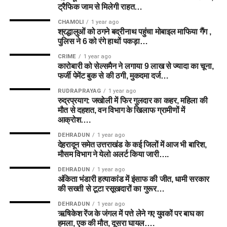
ट्रैफिक जाम से मिलेगी राहत…
Dan Lawrence
CHAMOLI
1 year ago
टीम 2: ग्रैंड लीग रिस्की टीम (Grand
Matthew Revis
श्रद्धालुओं को ठगने बद्रीनाथ पहुंचा मोबाइल माफिया गैंग ,
League Strategy)
पुलिस ने 6 को रंगे हाथों पकड़ा…
Brydon Carse
CRIME
1 year ago
विकटकीपर (WK):
Natasha Wraith
Matthew Potts
कारोबारी को सेल्समैन ने लगाया 9 लाख से ज्यादा का चूना,
फर्जी पेमेंट बुक से की ठगी, मुकदमा दर्ज…
बल्लेबाज (BAT):
E Jones, Grace Scrivens
Nathan Ellis
RUDRAPRAYAG
1 year ago
ऑलराउंडर (ALL):
Amelia Kerr
(C)
, Ashleigh Gardner
Reece Topley
रुद्रप्रयाग: जखोली में फिर गुलदार का कहर, महिला की
मौत से दहशत, वन विभाग के खिलाफ ग्रामीणों में
(VC)
, Hayley Matthews, Nat Sciver-Brunt, GA
Abrar Ahmed
आक्रोश….
Elwiss
DEHRADUN
1 year ago
गेंदबाज (BOWL):
Alana King, A Stonehouse, M Taylor
Top Run Scorers Prediction
देहरादून समेत उत्तराखंड के कई जिलों में आज भी बारिश,
मौसम विभाग ने येलो अलर्ट किया जारी….
9. फैंटेसी जीत के लिए विशेष टिप्स (Pro
इन बल्लेबाजों से बड़ी पारी की उम्मीद की जा सकती है।
DEHRADUN
1 year ago
अंकिता भंडारी हत्याकांड में इंसाफ की जीत, धामी सरकार
की सख्ती से टूटा रसूखदारों का गुरूर…
Fantasy Tips)
Mitchell Marsh
DEHRADUN
1 year ago
Joe Clarke
ऋषिकेश रेंज के जंगल में पत्ते लेने गए युवकों पर बाघ का
टॉस के बाद अपडेट:
टॉस के बाद (Lineups Out) अंतिम प्लेइंग
हमला, एक की मौत, दूसरा घायल….