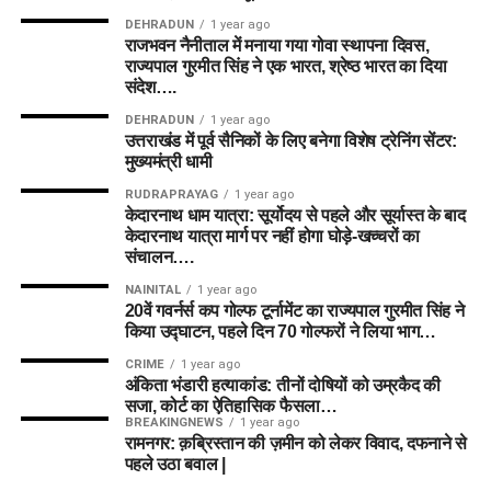
11 जरूर चेक करें। यदि कोई खिलाड़ी मैच नहीं खेल रहा है तो
Ryan Rickelton
DEHRADUN
1 year ago
तुरंत अपनी फैंटेसी टीम अपडेट करें।
Harry Brook
राजभवन नैनीताल में मनाया गया गोवा स्थापना दिवस,
ऑलराउंडर्स पर ध्यान दें:
द हंड्रेड फॉर्मेट में उन ऑलराउंडरों को
राज्यपाल गुरमीत सिंह ने एक भारत, श्रेष्ठ भारत का दिया
संदेश….
प्राथमिकता दें जो टॉप-4 में बल्लेबाजी करते हैं और कम से कम
Top Wicket Takers Prediction
15-20 गेंदें फेंकते हैं।
DEHRADUN
1 year ago
उत्तराखंड में पूर्व सैनिकों के लिए बनेगा विशेष ट्रेनिंग सेंटर:
गेंदबाजी विभाग में ये खिलाड़ी शानदार प्रदर्शन कर सकते हैं।
गेंदबाजी विश्लेषण:
केनिंगटन ओवल में डेथ ओवरों (Death
मुख्यमंत्री धामी
Overs – अंतिम 20 गेंदें) में गेंदबाजी करने वाले बॉलर्स को अपनी
RUDRAPRAYAG
1 year ago
Nathan Ellis
टीम में रखना न भूलें, क्योंकि इस दौरान विकेट गिरने की संभावना
केदारनाथ धाम यात्रा: सूर्योदय से पहले और सूर्यास्त के बाद
सबसे अधिक होती है।
केदारनाथ यात्रा मार्ग पर नहीं होगा घोड़े-खच्चरों का
Ben Dwarshuis
संचालन….
Usman Tariq
NAINITAL
1 year ago
10. अक्सर पूछे जाने वाले प्रश्न (FAQs)
20वें गवर्नर्स कप गोल्फ टूर्नामेंट का राज्यपाल गुरमीत सिंह ने
Brydon Carse
किया उद्घाटन, पहले दिन 70 गोल्फरों ने लिया भाग…
प्रश्न 1: ML-W vs TRT-W Match 25
CRIME
1 year ago
Best Captain and Vice Captain
कब और कहां खेला जाएगा?
अंकिता भंडारी हत्याकांड: तीनों दोषियों को उम्रकैद की
सजा, कोर्ट का ऐतिहासिक फैसला…
Choices
BREAKINGNEWS
1 year ago
उत्तर:
यह मैच 8 अगस्त 2026 को दोपहर 03:30 बजे (IST) केनिंगटन
रामनगर: क़ब्रिस्तान की ज़मीन को लेकर विवाद, दफनाने से
ओवल, लंदन में खेला जाएगा।
पहले उठा बवाल |
कप्तान (Captain)