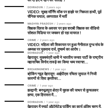
को दी हद में रहने की सलाह ?
Rehan Ahmed
ML-W vs TRT-W Dream11 Prediction Match 25 | The
कप्तान (C):
Amelia Kerr
DEHRADUN
2 years ago
Laurie Evans
Hundred Women 2026
VIDEO: सुबह मॉर्निंग वॉक पर हाइवे पर निकला हाथी, पूर्व
उप-कप्तान (VC):
Ashleigh Gardner
सैनिक घयाल, अस्पताल में भर्ती
Donovan Ferreira (C)
MADHYA PRADESH
2 years ago
Sean Dickson
शिक्षक दिवस के अवसर पर इस शराबी शिक्षक का वीडियो
8. ML-W vs TRT-W Dream11 टीम
सोशल मिडिया पर जमकर हो रहा वायरल !
Chris Wood
प्रेडिक्शन (Dream11 Teams)
CRIME
2 years ago
Ben Dwarshuis
VIDEO: महिला की शिकायत पर हुआ नैनीताल दुग्ध संघ के
अध्यक्ष पर मुकदमा दर्ज, दुष्कर्म का आरोप।
Saqib Mahmood
टीम 1: स्मॉल लीग एवं सेफ टीम (Small
DEHRADUN
1 year ago
देहरादून: मुख्यमंत्री धामी ने भारतीय जनता पार्टी के राष्ट्रीय
Usman Tariq
League & Mini GL)
महासचिव विनोद तावड़े का किया भव्य स्वागत…
BREAKINGNEWS
1 year ago
Sunrisers Leeds
विकटकीपर (WK):
Kira Chathli
ब्रेकिंग न्यूज़ देहरादून: आईपीएस रचिता जुयाल ने निजी
कारणों से दिया इस्तीफा…
बल्लेबाज (BAT):
E Jones, Grace Scrivens, F Sweet
Mitchell Marsh
CRIME
1 year ago
ऑलराउंडर (ALL):
Hayley Matthews
(C)
, Nat Sciver-
Ryan Rickelton (WK)
हल्द्वानी: बनभूलपुरा क्षेत्र में युवक की पत्थर से कुचलकर
Brunt
(VC)
, Amelia Kerr, Ashleigh Gardner, Chinelle
हत्या, एक हिरासत में…
Henry
Zak Crawley (C)
DEHRADUN
1 year ago
गेंदबाज (BOWL):
Alana King, D Gregory
Harry Brook
देहरादून में स्मार्ट ऑटोमेटेड पार्किंग का कार्य अंतिम चरण में,