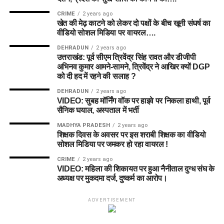
Heather Graham
(ऑलराउंडर)
ओवर्स करने वाले ऑलराउंडर्स
गेंदबाजी
शुरुआती ओवरों में Pacers
CRIME
2 years ago
Katie George
(ऑलराउंडर)
शामिल हैं।
खेत की मेढ़ काटने को लेकर दो पक्षों के बीच खूनी संघर्ष का
पहली पारी औसत स्कोर
155 रन
वीडियो सोशल मिडिया पर वायरल….
Josie Groves
(गेंदबाज)
DEHRADUN
2 years ago
Alana King
(लेग-स्पिनर)
उत्तराखंड: पूर्व सीएम त्रिवेंद्र सिंह रावत और डीजीपी
Team 2: Grand League (GL)
BPH vs SUL Weather Report
अभिनव कुमार आमने-सामने, त्रिवेंद्र ने आखिर क्यों DGP
Kirstie Gordon
(स्पिनर)
को दी हद में रहने की सलाह ?
Winning Combination
Cassidy McCarthy
(तेज गेंदबाज)
Edgbaston में मौसम क्रिकेट के लिए अनुकूल रहने की उम्मीद है।
DEHRADUN
2 years ago
VIDEO: सुबह मॉर्निंग वॉक पर हाइवे पर निकला हाथी, पूर्व
Natasha Wraith
(विकटकीपर)
Wicket-keeper:
Tom Banton
सैनिक घयाल, अस्पताल में भर्ती
तापमान
22°C
Alexa Stonehouse
(गेंदबाज)
Batters:
James Vince, Ashton Turner, Rovman
MADHYA PRADESH
2 years ago
मौसम
साफ और धूप वाला
Powell
शिक्षक दिवस के अवसर पर इस शराबी शिक्षक का वीडियो
सोशल मिडिया पर जमकर हो रहा वायरल !
6. टॉप फैंटेसी पिक्स और मस्ट-हैव प्लेयर्स
बारिश की संभावना
बहुत कम
All-Rounders:
Sam Curran, Rehan Ahmed (C), Imad
CRIME
2 years ago
Wasim
(Must-Have Players for
VIDEO: महिला की शिकायत पर हुआ नैनीताल दुग्ध संघ के
पूरा मुकाबला बिना किसी रुकावट के खेले जाने की संभावना है।
अध्यक्ष पर मुकदमा दर्ज, दुष्कर्म का आरोप।
Bowlers:
Trent Boult (VC), Lockie Ferguson, Luke
Dream11)
Wood, Michael Henry
BPH vs SUL Toss Prediction
ADVERTISEMENT
1. Hayley Matthews (ML-W)
विश्लेषण:
ग्रैंड लीग की इस टीम