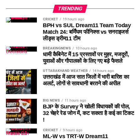
TRENDING
Grand League Dream11 Team
CRICKET
19 hours ago
BPH vs SUL Dream11 Team Today
Wicketkeepers
Match 24: बर्मिंघम फीनिक्स vs सनराइजर्स
लीड्स ड्रीम11 टीम
Joe Clarke
BREAKINGNEWS
10 hours ago
Ryan Rickelton (VC)
धामी कैबिनेट में 15 प्रस्तावों पर मुहर, मजदूरों,
युवाओं और गौपालकों के लिए गए बड़े फैसले
Donovan Ferreira
UTTARAKHAND WEATHER
14 hours ago
Batters
उत्तराखंड में आज सात जिलों में भारी बारिश का
अलर्ट, लोगों से सावधानी बरतने की अपील
Harry Brook
BIG NEWS
11 hours ago
All-rounders
BJP के Survey ने खोली विधायकों की पोल,
32 चेहरे रेड जोन में, कट सकता है कई का टिकट
Mitchell Marsh (C)
!
Mitchell Owen
CRICKET
9 hours ago
ML-W vs TRT-W Dream11
Rehan Ahmed