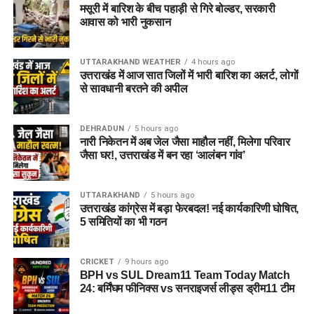
मसूरी में बारिश के बीच पहाड़ी से गिरे बोल्डर, सरकारी
करें सम्मान
आवास को भारी नुकसान
पुलिस ने स्पष्ट किया है कि बदरीनाथ धाम में धार्मिक मर्यादा और कानून
UTTARAKHAND WEATHER
4 hours ago
व्यवस्था से किसी भी तरह का समझौता नहीं किया जाएगा। यात्रा के दौरान
उत्तराखंड में आज सात जिलों में भारी बारिश का अलर्ट, लोगों
श्रद्धालुओं की सुरक्षा, शांति व्यवस्था और धाम की गरिमा बनाए रखने के लिए
से सावधानी बरतने की अपील
संदिग्ध गतिविधियों पर लगातार नजर रखी जा रही है।
DEHRADUN
5 hours ago
पुलिस ने लोगों से भी अपील की है कि बदरीनाथ धाम जैसे धार्मिक स्थल की
नारी निकेतन में अब जेल जैसा माहौल नहीं, मिलेगा परिवार
पवित्रता और मर्यादा का सम्मान करें। नियमों का उल्लंघन करने वालों के
जैसा घर!, उत्तराखंड में बन रहा ‘आलंबन गांव’
खिलाफ नियमानुसार सख्त कार्रवाई की जाएगी।
UTTARAKHAND
5 hours ago
उत्तराखंड कांग्रेस में बड़ा फेरबदल! नई कार्यकारिणी घोषित,
5 समितियों का भी गठन
CRICKET
9 hours ago
BPH vs SUL Dream11 Team Today Match
24: बर्मिंघम फीनिक्स vs सनराइजर्स लीड्स ड्रीम11 टीम