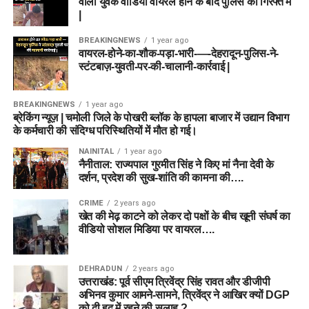
वाला युवक वीडियो वायरल होने के बाद पुलिस की गिरफ्त में
|
BREAKINGNEWS
1 year ago
वायरल-होने-का-शौक-पड़ा-भारी-—-देहरादून-पुलिस-ने-
स्टंटबाज़-युवती-पर-की-चालानी-कार्रवाई |
BREAKINGNEWS
1 year ago
ब्रेकिंग न्यूज़ | चमोली जिले के पोखरी ब्लॉक के हापला बाजार में उद्यान विभाग
के कर्मचारी की संदिग्ध परिस्थितियों में मौत हो गई।
NAINITAL
1 year ago
नैनीताल: राज्यपाल गुरमीत सिंह ने किए मां नैना देवी के
दर्शन, प्रदेश की सुख-शांति की कामना की….
CRIME
2 years ago
खेत की मेढ़ काटने को लेकर दो पक्षों के बीच खूनी संघर्ष का
वीडियो सोशल मिडिया पर वायरल….
DEHRADUN
2 years ago
उत्तराखंड: पूर्व सीएम त्रिवेंद्र सिंह रावत और डीजीपी
अभिनव कुमार आमने-सामने, त्रिवेंद्र ने आखिर क्यों DGP
को दी हद में रहने की सलाह ?