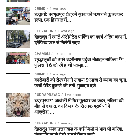
CRIME
1 year ago
हल्द्वानी: बनभूलपुरा क्षेत्र में युवक की पत्थर से कुचलकर
हत्या, एक हिरासत में…
DEHRADUN
1 year ago
देहरादून में स्मार्ट ऑटोमेटेड पार्किंग का कार्य अंतिम चरण में,
ट्रैफिक जाम से मिलेगी राहत…
CHAMOLI
1 year ago
श्रद्धालुओं को ठगने बद्रीनाथ पहुंचा मोबाइल माफिया गैंग ,
पुलिस ने 6 को रंगे हाथों पकड़ा…
CRIME
1 year ago
कारोबारी को सेल्समैन ने लगाया 9 लाख से ज्यादा का चूना,
फर्जी पेमेंट बुक से की ठगी, मुकदमा दर्ज…
RUDRAPRAYAG
1 year ago
रुद्रप्रयाग: जखोली में फिर गुलदार का कहर, महिला की
मौत से दहशत, वन विभाग के खिलाफ ग्रामीणों में
आक्रोश….
DEHRADUN
1 year ago
देहरादून समेत उत्तराखंड के कई जिलों में आज भी बारिश,
मौसम विभाग ने येलो अलर्ट किया जारी….