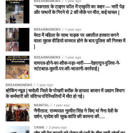
BREAKINGNEWS
1 year ago
“चकराता के टाइगर फॉल में प्रकृति का कहर — भारी पेड़
और पत्थरों के गिरने से 2 की मौके पर मौत, कई घायल |
BREAKINGNEWS
1 year ago
मेरठ में महिला के साथ सड़क पर अश्लील हरकत करने
वाला युवक वीडियो वायरल होने के बाद पुलिस की गिरफ्त में
|
BREAKINGNEWS
1 year ago
वायरल-होने-का-शौक-पड़ा-भारी-—-देहरादून-पुलिस-ने-
स्टंटबाज़-युवती-पर-की-चालानी-कार्रवाई |
BREAKINGNEWS
1 year ago
ब्रेकिंग न्यूज़ | चमोली जिले के पोखरी ब्लॉक के हापला बाजार में उद्यान विभाग
के कर्मचारी की संदिग्ध परिस्थितियों में मौत हो गई।
NAINITAL
1 year ago
नैनीताल: राज्यपाल गुरमीत सिंह ने किए मां नैना देवी के
दर्शन, प्रदेश की सुख-शांति की कामना की….
CRIME
2 years ago