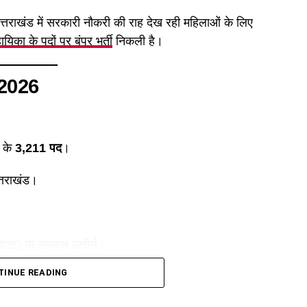
ंड में सरकारी नौकरी की राह देख रही महिलाओं के लिए
यिका के पदों पर बंपर भर्ती
निकली है।
ी 2026
ा के
3,211 पद
।
्तराखंड।
ीडिएट) या समकक्ष उत्तीर्ण।
TINUE READING
यों के लिए। (ग्रामीण क्षेत्रों में संबंधित राजस्व गांव तथा शहरी