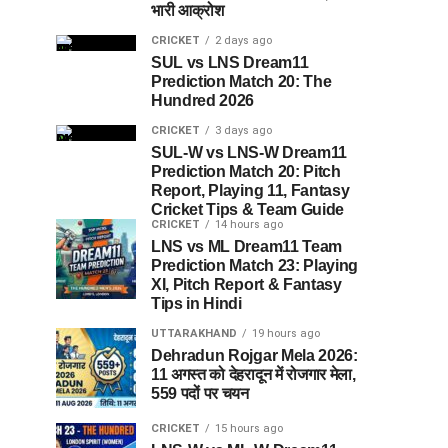
भारी आक्रोश
CRICKET
2 days ago
SUL vs LNS Dream11
Prediction Match 20: The
Hundred 2026
CRICKET
3 days ago
SUL-W vs LNS-W Dream11
Prediction Match 20: Pitch
Report, Playing 11, Fantasy
Cricket Tips & Team Guide
CRICKET
14 hours ago
LNS vs ML Dream11 Team
Prediction Match 23: Playing
XI, Pitch Report & Fantasy
Tips in Hindi
UTTARAKHAND
19 hours ago
Dehradun Rojgar Mela 2026:
11 अगस्त को देहरादून में रोजगार मेला,
559 पदों पर चयन
CRICKET
15 hours ago