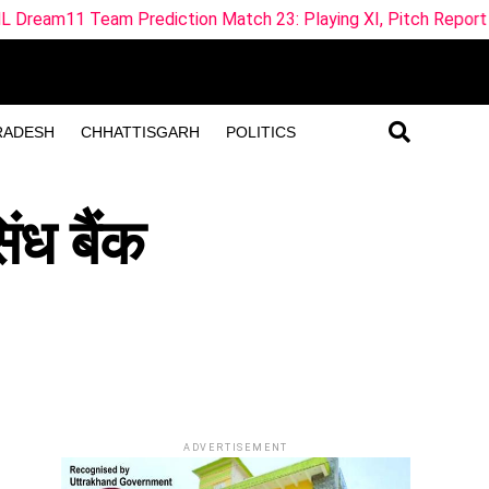
rediction Match 23: Playing XI, Pitch Report & Fantasy Tips i
RADESH
CHHATTISGARH
POLITICS
ंध बैंक
ADVERTISEMENT