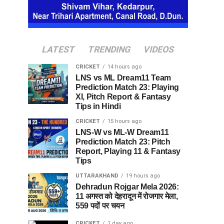
LATEST
TRENDING
VIDEOS
CRICKET
14 hours ago
LNS vs ML Dream11 Team
Prediction Match 23: Playing
XI, Pitch Report & Fantasy
Tips in Hindi
CRICKET
15 hours ago
LNS-W vs ML-W Dream11
Prediction Match 23: Pitch
Report, Playing 11 & Fantasy
Tips
UTTARAKHAND
19 hours ago
Dehradun Rojgar Mela 2026:
11 अगस्त को देहरादून में रोजगार मेला,
559 पदों पर चयन
CRICKET
1 day ago