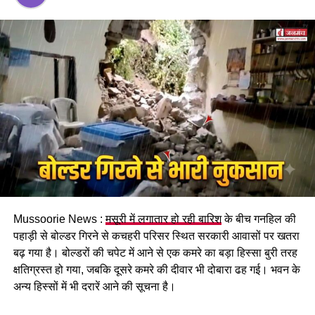
पढ़े धामी कैबिनेट के प्रमुख फैसले
Mussoorie News :
मसूरी में लगातार हो रही बारिश
के बीच गनहिल की
GST संशोधित अध्यादेश को मंजूरी।
पहाड़ी से बोल्डर गिरने से कचहरी परिसर स्थित सरकारी आवासों पर खतरा
नैनीताल हाईकोर्ट के लिए हल्द्वानी गौलापार में 30 हेक्टेयर जमीन
बढ़ गया है। बोल्डरों की चपेट में आने से एक कमरे का बड़ा हिस्सा बुरी तरह
देने का फैसला।
क्षतिग्रस्त हो गया, जबकि दूसरे कमरे की दीवार भी दोबारा ढह गई। भवन के
अन्य हिस्सों में भी दरारें आने की सूचना है।
राज्य क्रीड़ा विश्वविद्यालय हल्द्वानी के लिए 122 पदों के सृजन को
मंजूरी।