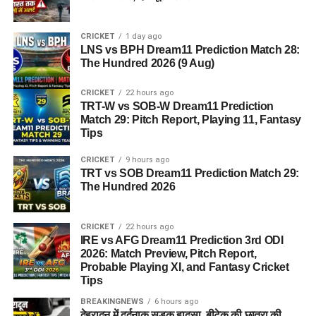
CRICKET
1 day ago
LNS vs BPH Dream11 Prediction Match 28:
The Hundred 2026 (9 Aug)
CRICKET
22 hours ago
TRT-W vs SOB-W Dream11 Prediction
Match 29: Pitch Report, Playing 11, Fantasy
Tips
CRICKET
9 hours ago
TRT vs SOB Dream11 Prediction Match 29:
The Hundred 2026
CRICKET
22 hours ago
IRE vs AFG Dream11 Prediction 3rd ODI
2026: Match Preview, Pitch Report,
Probable Playing XI, and Fantasy Cricket
Tips
BREAKINGNEWS
6 hours ago
देहरादून में दर्दनाक सड़क हादसा, बीटेक की छात्रा की