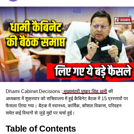
गया कि एक युवती को मिक्सर ट्रैक्टर ने टक्कर मार दी है।
जानकारी मिलते ही पुलिस टीम घटनास्थल पर पहुंची। उस समय युवती
गंभीर हालत में थी। पुलिस ने तत्काल उसे उपचार के लिए अस्पताल
भिजवाया, लेकिन डॉक्टर उसे बचा नहीं सके।
मिक्सर ट्रैक्टर कब्जे में, चालक हिरासत में
हादसे के बाद पुलिस ने दुर्घटना में शामिल मिक्सर ट्रैक्टर को अपने कब्जे में
ले लिया है। पुलिस ने चालक को भी हिरासत में लेकर मामले की जांच शुरू
कर दी है।
फिलहाल पुलिस हादसे के कारणों का पता लगाने में जुटी है। दुर्घटना किस
Dhami Cabinet Decisions :
मुख्यमंत्री पुष्कर सिंह धामी
की
परिस्थिति में हुई और टक्कर के समय वाहन की गति कितनी थी, इन सभी
अध्यक्षता में शुक्रवार को सचिवालय में हुई कैबिनेट बैठक में 15 प्रस्तावों पर
पहलुओं की जांच की जा रही है।
फैसला लिया गया। बैठक में स्वास्थ्य, कार्मिक, कौशल विकास, परिवहन
समेत कई विभागों से जुड़े मुद्दों पर चर्चा हुई।
Table of Contents