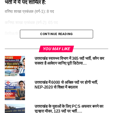
भर्ती में ये पद शामिल हैं:
वरिष्ठ शाखा प्रबंधक (वर्ग-1): 8 पद
कनिष्ठ शाखा प्रबंधक (वर्ग-2): 65 पद
लिपिक/कैशियर (वर्ग-3): 104 पद
CONTINUE READING
डॉ. रावत ने बताया कि आईबीपीएस के माध्यम से दो बार पहले भी भर्ती
YOU MAY LIKE
सफलतापूर्वक हो चुकी है। उत्तराखंड देश का पहला राज्य है जिसने सहकारी
बैंकों की भर्ती के लिए आईबीपीएस को चुना है ताकि भर्ती पूरी तरह से पारदर्शी
उत्तराखंड स्वास्थ्य विभाग में 365 पदों भर्ती, कौन कर
और न्यायसंगत हो।
सकता है आवेदन जानिए पूरी डिटेल्स…
इस भर्ती का मकसद सहकारी बैंकों में खाली पदों को भरना और उनकी
कार्यक्षमता को बढ़ाना है। उन्होंने अधिकारियों को भर्ती प्रक्रिया में तेजी
उत्तराखंड में 6000 से अधिक पदों पर होगी भर्ती,
लाने और जल्द विज्ञापन जारी करने के निर्देश भी दिए हैं।
NEP-2020 से शिक्षा में बदलाव
#CooperativeBankRecruitment
#
UttarakhandGovernmentJobs
उत्तराखंड के युवाओं के लिए PCS अफसर बनने का
#
IBPSSelectionProcess
सुनहरा मौका, 123 पदों पर भर्ती….