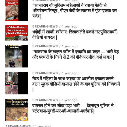
“सासाराम की मुस्लिम महिलाओं ने रचाया मेहंदी से
‘ऑपरेशन सिन्दूर’, पीएम मोदी के स्वागत में गूंजा एकता का
संदेश|
BREAKINGNEWS
1 year ago
भदोही में खाकी शर्मसार: रिश्वत लेते पकड़े गए पुलिसकर्मी,
वीडियो वायरल |
BREAKINGNEWS
1 year ago
“चकराता के टाइगर फॉल में प्रकृति का कहर — भारी पेड़
और पत्थरों के गिरने से 2 की मौके पर मौत, कई घायल |
BREAKINGNEWS
1 year ago
मेरठ में महिला के साथ सड़क पर अश्लील हरकत करने
वाला युवक वीडियो वायरल होने के बाद पुलिस की गिरफ्त में
|
BREAKINGNEWS
1 year ago
वायरल-होने-का-शौक-पड़ा-भारी-—-देहरादून-पुलिस-ने-
स्टंटबाज़-युवती-पर-की-चालानी-कार्रवाई |
BREAKINGNEWS
1 year ago