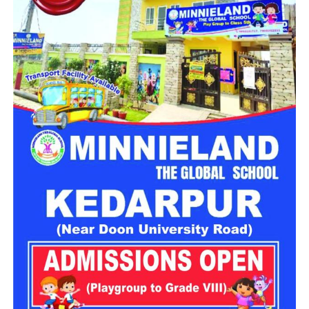
नारी निकेतन में रहने वाली महिलाओं और बच्चों को सुरक्षित माहौल के साथ-
साथ घर जैसा अपनापन और स्वतंत्रता देना है।
उत्तराखंड में बन रहा ‘आलंबन गांव’
महिला सशक्तिकरण एवं बाल विकास विभाग
के निदेशक आईएएस बंशीलाल
राणा के मुताबिक, नारी निकेतन में आने वाली कई महिलाएं और बच्चे खुद को
एक बंद संस्थान या जेल जैसी जगह पर महसूस करते हैं। यही वजह है कि
कई बार बच्चे वहां से निकलने या भागने की कोशिश तक करने लगते हैं।
इसी समस्या को ध्यान में रखते हुए विभाग अब ऐसा इंफ्रास्ट्रक्चर तैयार
करने की दिशा में काम कर रहा है, जहां रहने वाले लोगों को संस्थागत माहौल
के बजाय परिवार जैसा वातावरण मिल सके।
16 घरों में मिलेगा परिवार जैसा माहौल
प्रस्तावित आलंबन गांव में कॉटेज और छोटे घर विकसित किए जाएंगे। यहां
एक परिवार की तर्ज पर लोगों को रखा जाएगा। योजना के मुताबिक, एक
यूनिट में करीब दो महिलाएं, चार बच्चे और एक किशोरी को शामिल किया