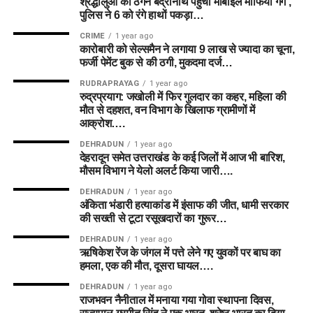
श्रद्धालुओं को ठगने बद्रीनाथ पहुंचा मोबाइल माफिया गैंग ,
पुलिस ने 6 को रंगे हाथों पकड़ा…
CRIME
1 year ago
कारोबारी को सेल्समैन ने लगाया 9 लाख से ज्यादा का चूना,
फर्जी पेमेंट बुक से की ठगी, मुकदमा दर्ज…
RUDRAPRAYAG
1 year ago
रुद्रप्रयाग: जखोली में फिर गुलदार का कहर, महिला की
मौत से दहशत, वन विभाग के खिलाफ ग्रामीणों में
आक्रोश….
DEHRADUN
1 year ago
देहरादून समेत उत्तराखंड के कई जिलों में आज भी बारिश,
मौसम विभाग ने येलो अलर्ट किया जारी….
DEHRADUN
1 year ago
अंकिता भंडारी हत्याकांड में इंसाफ की जीत, धामी सरकार
की सख्ती से टूटा रसूखदारों का गुरूर…
DEHRADUN
1 year ago
ऋषिकेश रेंज के जंगल में पत्ते लेने गए युवकों पर बाघ का
हमला, एक की मौत, दूसरा घायल….
DEHRADUN
1 year ago
राजभवन नैनीताल में मनाया गया गोवा स्थापना दिवस,