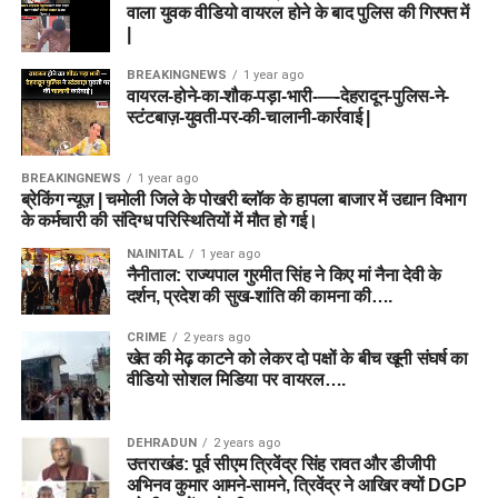
वाला युवक वीडियो वायरल होने के बाद पुलिस की गिरफ्त में
|
BREAKINGNEWS
1 year ago
वायरल-होने-का-शौक-पड़ा-भारी-—-देहरादून-पुलिस-ने-
स्टंटबाज़-युवती-पर-की-चालानी-कार्रवाई |
BREAKINGNEWS
1 year ago
ब्रेकिंग न्यूज़ | चमोली जिले के पोखरी ब्लॉक के हापला बाजार में उद्यान विभाग
के कर्मचारी की संदिग्ध परिस्थितियों में मौत हो गई।
NAINITAL
1 year ago
नैनीताल: राज्यपाल गुरमीत सिंह ने किए मां नैना देवी के
दर्शन, प्रदेश की सुख-शांति की कामना की….
CRIME
2 years ago
खेत की मेढ़ काटने को लेकर दो पक्षों के बीच खूनी संघर्ष का
वीडियो सोशल मिडिया पर वायरल….
DEHRADUN
2 years ago
उत्तराखंड: पूर्व सीएम त्रिवेंद्र सिंह रावत और डीजीपी
अभिनव कुमार आमने-सामने, त्रिवेंद्र ने आखिर क्यों DGP