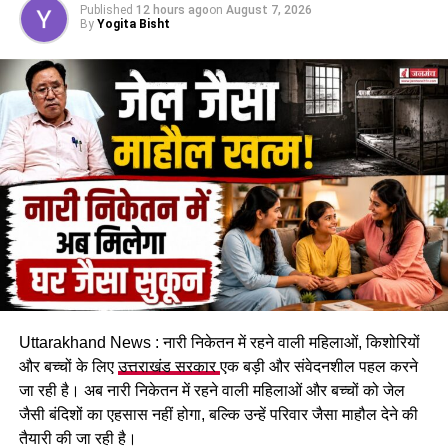
Published
12 hours ago
on
August 7, 2026
By
Yogita Bisht
खतरे को देखते हुए सरकारी आवास में रहने वाले पांच परिवारों को रात
सुरक्षित स्थान पर गुजारनी पड़ी। सभी परिवारों ने पूरी रात एसडीएम
कार्यालय के एक हॉल में रहकर बिताई। प्रभावित लोगों का कहना है कि
पहाड़ी से बोल्डर गिरने का सिलसिला थम नहीं रहा है और ऐसे में किसी भी
समय बड़ा हादसा हो सकता है।
Uttarakhand News : नारी निकेतन में रहने वाली महिलाओं, किशोरियों
और बच्चों के लिए
उत्तराखंड सरकार
एक बड़ी और संवेदनशील पहल करने
जा रही है। अब नारी निकेतन में रहने वाली महिलाओं और बच्चों को जेल
कचहरी कर्मचारी गोविंद सिंह नेगी के मुताबिक, जिस सरकारी आवास में पांच
जैसी बंदिशों का एहसास नहीं होगा, बल्कि उन्हें परिवार जैसा माहौल देने की
परिवार रह रहे हैं, वो फिलहाल पूरी तरह सुरक्षित नहीं है। बोल्डर गिरने से
तैयारी की जा रही है।