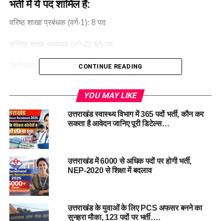
भर्ती में ये पद शामिल हैं:
वरिष्ठ शाखा प्रबंधक (वर्ग-1): 8 पद
कनिष्ठ शाखा प्रबंधक (वर्ग-2): 65 पद
लिपिक/कैशियर (वर्ग-3): 104 पद
CONTINUE READING
डॉ. रावत ने बताया कि आईबीपीएस के माध्यम से दो बार पहले भी भर्ती
YOU MAY LIKE
सफलतापूर्वक हो चुकी है। उत्तराखंड देश का पहला राज्य है जिसने सहकारी
बैंकों की भर्ती के लिए आईबीपीएस को चुना है ताकि भर्ती पूरी तरह से पारदर्शी
उत्तराखंड स्वास्थ्य विभाग में 365 पदों भर्ती, कौन कर
और न्यायसंगत हो।
सकता है आवेदन जानिए पूरी डिटेल्स…
इस भर्ती का मकसद सहकारी बैंकों में खाली पदों को भरना और उनकी
कार्यक्षमता को बढ़ाना है। उन्होंने अधिकारियों को भर्ती प्रक्रिया में तेजी
उत्तराखंड में 6000 से अधिक पदों पर होगी भर्ती,
लाने और जल्द विज्ञापन जारी करने के निर्देश भी दिए हैं।
NEP-2020 से शिक्षा में बदलाव
#CooperativeBankRecruitment
#
UttarakhandGovernmentJobs
उत्तराखंड के युवाओं के लिए PCS अफसर बनने का
#
IBPSSelectionProcess
सुनहरा मौका, 123 पदों पर भर्ती….