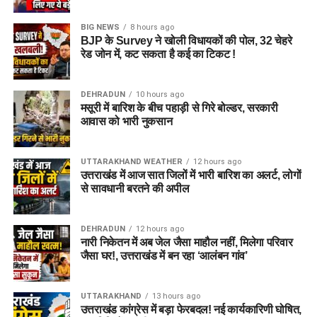
होगा माहौल
BIG NEWS
8 hours ago
BJP के Survey ने खोली विधायकों की पोल, 32 चेहरे
आलंबन गांव की सबसे खास बात यही होगी कि यहां रहने वाली महिलाओं
रेड जोन में, कट सकता है कई का टिकट !
और बच्चों को यह महसूस न हो कि वे किसी जेल या बंद संस्थान में रह रहे
हैं। इसके बजाय पूरा परिसर एक रेजिडेंशियल कॉम्प्लेक्स की तरह विकसित
DEHRADUN
10 hours ago
किया जाएगा, जहां सुरक्षा के साथ रहने, पढ़ाई, दैनिक जीवन और सामाजिक
मसूरी में बारिश के बीच पहाड़ी से गिरे बोल्डर, सरकारी
विकास से जुड़ी सुविधाएं उपलब्ध होंगी।
आवास को भारी नुकसान
परिसर को आधुनिक सुविधाओं से लैस करने की योजना है। यहां आंगनबाड़ी
UTTARAKHAND WEATHER
12 hours ago
केंद्र भी खोले जाएंगे। जरूरत पड़ने पर प्राथमिक विद्यालय की सुविधा भी
उत्तराखंड में आज सात जिलों में भारी बारिश का अलर्ट, लोगों
उपलब्ध कराई जा सकती है। इस पहल का मकसद सिर्फ महिलाओं और
से सावधानी बरतने की अपील
बच्चों को रहने की जगह देना नहीं, बल्कि उन्हें ऐसा वातावरण उपलब्ध कराना
है, जहां वे खुद को सुरक्षित, सम्मानित और परिवार का हिस्सा महसूस कर
DEHRADUN
12 hours ago
सकें।
नारी निकेतन में अब जेल जैसा माहौल नहीं, मिलेगा परिवार
जैसा घर!, उत्तराखंड में बन रहा ‘आलंबन गांव’
5 एकड़ जमीन की हो रही है तलाश
UTTARAKHAND
13 hours ago
आलंबन गांव विकसित करने के लिए करीब 5 एकड़ जमीन की आवश्यकता
उत्तराखंड कांग्रेस में बड़ा फेरबदल! नई कार्यकारिणी घोषित,