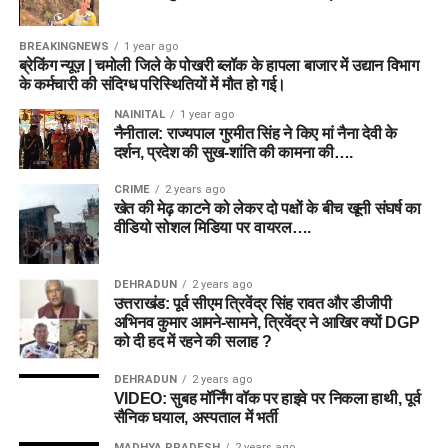
BREAKINGNEWS
1 year ago
ब्रेकिंग न्यूज़ | चमोली जिले के पोखरी ब्लॉक के हापला बाजार में उद्यान विभाग
के कर्मचारी की संदिग्ध परिस्थितियों में मौत हो गई।
NAINITAL
1 year ago
नैनीताल: राज्यपाल गुरमीत सिंह ने किए मां नैना देवी के
दर्शन, प्रदेश की सुख-शांति की कामना की….
CRIME
2 years ago
खेत की मेढ़ काटने को लेकर दो पक्षों के बीच खूनी संघर्ष का
वीडियो सोशल मिडिया पर वायरल….
DEHRADUN
2 years ago
उत्तराखंड: पूर्व सीएम त्रिवेंद्र सिंह रावत और डीजीपी
अभिनव कुमार आमने-सामने, त्रिवेंद्र ने आखिर क्यों DGP
को दी हद में रहने की सलाह ?
DEHRADUN
2 years ago
VIDEO: सुबह मॉर्निंग वॉक पर हाइवे पर निकला हाथी, पूर्व
सैनिक घयाल, अस्पताल में भर्ती
MADHYA PRADESH
2 years ago