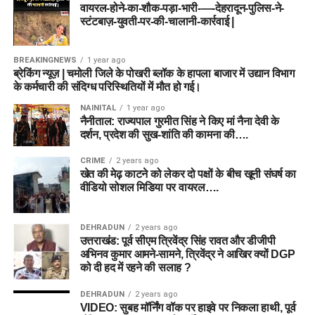
वायरल-होने-का-शौक-पड़ा-भारी-—-देहरादून-पुलिस-ने-
स्टंटबाज़-युवती-पर-की-चालानी-कार्रवाई |
BREAKINGNEWS
1 year ago
ब्रेकिंग न्यूज़ | चमोली जिले के पोखरी ब्लॉक के हापला बाजार में उद्यान विभाग
के कर्मचारी की संदिग्ध परिस्थितियों में मौत हो गई।
NAINITAL
1 year ago
नैनीताल: राज्यपाल गुरमीत सिंह ने किए मां नैना देवी के
दर्शन, प्रदेश की सुख-शांति की कामना की….
CRIME
2 years ago
खेत की मेढ़ काटने को लेकर दो पक्षों के बीच खूनी संघर्ष का
वीडियो सोशल मिडिया पर वायरल….
DEHRADUN
2 years ago
उत्तराखंड: पूर्व सीएम त्रिवेंद्र सिंह रावत और डीजीपी
अभिनव कुमार आमने-सामने, त्रिवेंद्र ने आखिर क्यों DGP
को दी हद में रहने की सलाह ?
DEHRADUN
2 years ago
VIDEO: सुबह मॉर्निंग वॉक पर हाइवे पर निकला हाथी, पूर्व