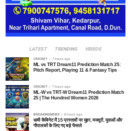
जाएगा। इस तरह उन्हें एक परिवार की तरह साथ रहने का अवसर मिलेगा।
हर यूनिट में अलग किचन जैसी सुविधाएं भी होंगी, ताकि वहां रहने वाली
महिलाओं और बच्चों को रोजमर्रा के जीवन में ज्यादा स्वतंत्रता और जिम्मेदारी
का अनुभव हो सके। प्रस्तावित परिसर में कुल 16 घर विकसित किए
जाएंगे, जिनमें करीब 88 लोगों के रहने की व्यवस्था होगी।
LATEST
TRENDING
VIDEOS
CRICKET
7 hours ago
ML vs TRT Dream11 Prediction Match 25:
Pitch Report, Playing 11 & Fantasy Tips
CRICKET
7 hours ago
ML-W vs TRT-W Dream11 Prediction Match
25 | The Hundred Women 2026
BREAKINGNEWS
8 hours ago
धामी कैबिनेट में 15 प्रस्तावों पर मुहर, मजदूरों, युवाओं और
गौपालकों के लिए गए बड़े फैसले
जेल नहीं, रेजिडेंशियल कॉम्प्लेक्स जैसा