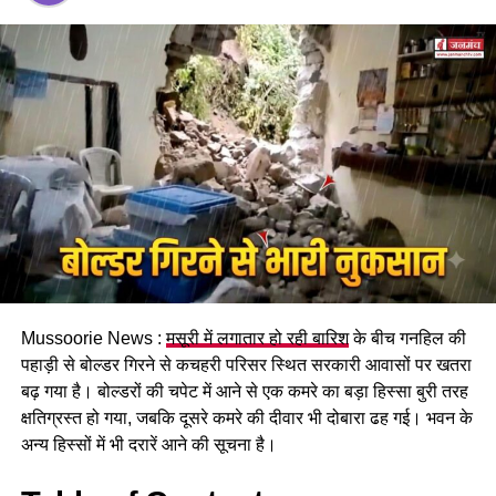
पढ़े धामी कैबिनेट के प्रमुख फैसले
Mussoorie News :
मसूरी में लगातार हो रही बारिश
के बीच गनहिल की
GST संशोधित अध्यादेश को मंजूरी।
पहाड़ी से बोल्डर गिरने से कचहरी परिसर स्थित सरकारी आवासों पर खतरा
नैनीताल हाईकोर्ट के लिए हल्द्वानी गौलापार में 30 हेक्टेयर जमीन
बढ़ गया है। बोल्डरों की चपेट में आने से एक कमरे का बड़ा हिस्सा बुरी तरह
देने का फैसला।
क्षतिग्रस्त हो गया, जबकि दूसरे कमरे की दीवार भी दोबारा ढह गई। भवन के
अन्य हिस्सों में भी दरारें आने की सूचना है।
राज्य क्रीड़ा विश्वविद्यालय हल्द्वानी के लिए 122 पदों के सृजन को
मंजूरी।