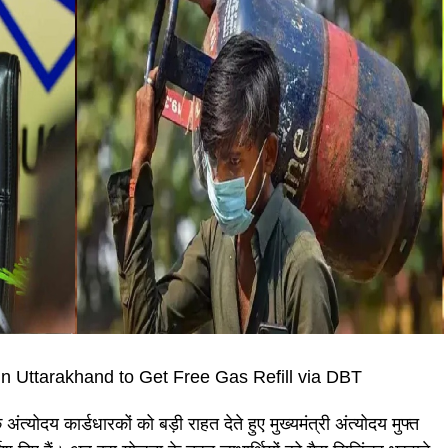
 Uttarakhand to Get Free Gas Refill via DBT
े अंत्योदय कार्डधारकों को बड़ी राहत देते हुए मुख्यमंत्री अंत्योदय मुफ्त