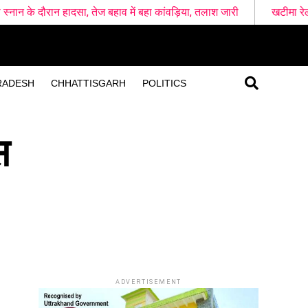
तेज बहाव में बहा कांवड़िया, तलाश जारी
खटीमा रेलवे स्टेशन के पास दो शव मि
RADESH
CHHATTISGARH
POLITICS
स
ADVERTISEMENT