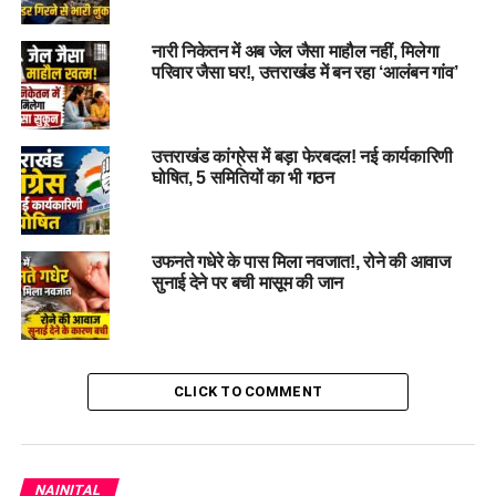
नारी निकेतन में अब जेल जैसा माहौल नहीं, मिलेगा
परिवार जैसा घर!, उत्तराखंड में बन रहा ‘आलंबन गांव’
उत्तराखंड कांग्रेस में बड़ा फेरबदल! नई कार्यकारिणी
घोषित, 5 समितियों का भी गठन
उफनते गधेरे के पास मिला नवजात!, रोने की आवाज
सुनाई देने पर बची मासूम की जान
#NeemKaroliBaba, #Nainital, #IdolInstallation,
#SpiritualTourism, #Devotees, #uttarakhand
RELATED TOPICS:
DEVOTEES
IDOL INSTALLATION
NAINITAL
NEEM KAROLI BABA
SPIRITUAL TOURISM
CLICK TO COMMENT
UTTARAKHAND
UP NEXT
चुनावी माहौल पर पुलिस की कड़ी निगरानी , 10 पेटी शराब के साथ
NAINITAL
एक गिरफ्तार….