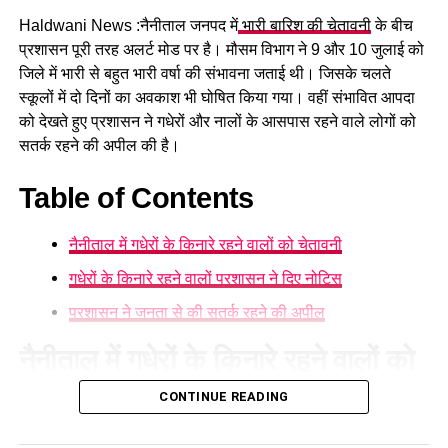
Haldwani News :नैनीताल जनपद में
भारी बारिश की चेतावनी
के बीच
हादसे में कार सवार सात लोग घायल
प्रशासन पूरी तरह अलर्ट मोड पर है। मौसम विभाग ने 9 और 10 जुलाई को
जिले में भारी से बहुत भारी वर्षा की संभावना जताई थी। जिसके चलते
हादसे में गंभीर रूप से घायल चालक और एक पर्यटक को प्राथमिक उपचार
स्कूलों में दो दिनों का अवकाश भी घोषित किया गया। वहीं संभावित आपदा
देने के बाद 108 एंबुलेंस की सहायता से हल्द्वानी स्थित सुशीला तिवारी
को देखते हुए प्रशासन ने गधेरों और नालों के आसपास रहने वाले लोगों को
अस्पताल रेफर किया गया है, जबकि अन्य घायलों का उपचार जारी है।
सतर्क रहने की अपील की है।
नैनीताल घूमने के लिए आए थे सभी पर्यटक
Table of Contents
बताया गया है कि हादसे का शिकार हुए पर्यटक लखनऊ के गोमतीनगर
निवासी हैं। घायलों में सिद्धार्थ प्रताप सिंह (24), निखिल त्रिपाठी (20),
नैनीताल में गधेरों के किनारे रहने वालों को चेतावनी
आदित्य त्रिपाठी (24), सिद्धांत सिंह (23), आदर्श मिश्रा (23) और
गधेरों के किनारे रहने वालों प्रशासन ने दिए नोटिस
निखिलेंद्र सिंघल (23) शामिल हैं। सभी लोग हल्द्वानी निवासी चालक
प्रशासन ने जनता से की सतर्क रहने की अपील
संग्राम सिंह के साथ टैक्सी से काठगोदाम की ओर जा रहे थे।
नैनीताल में गधेरों के किनारे रहने वालों को
चेतावनी
CONTINUE READING
नैनीताल जिले में लगातार हो रही बारिश और मौसम विभाग के अलर्ट को