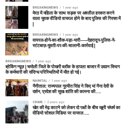
BREAKINGNEWS
1 year ago
मेरठ में महिला के साथ सड़क पर अश्लील हरकत करने
वाला युवक वीडियो वायरल होने के बाद पुलिस की गिरफ्त में
|
BREAKINGNEWS
1 year ago
वायरल-होने-का-शौक-पड़ा-भारी-—-देहरादून-पुलिस-ने-
स्टंटबाज़-युवती-पर-की-चालानी-कार्रवाई |
BREAKINGNEWS
1 year ago
ब्रेकिंग न्यूज़ | चमोली जिले के पोखरी ब्लॉक के हापला बाजार में उद्यान विभाग
के कर्मचारी की संदिग्ध परिस्थितियों में मौत हो गई।
NAINITAL
1 year ago
नैनीताल: राज्यपाल गुरमीत सिंह ने किए मां नैना देवी के
दर्शन, प्रदेश की सुख-शांति की कामना की….
CRIME
2 years ago
खेत की मेढ़ काटने को लेकर दो पक्षों के बीच खूनी संघर्ष का
वीडियो सोशल मिडिया पर वायरल….