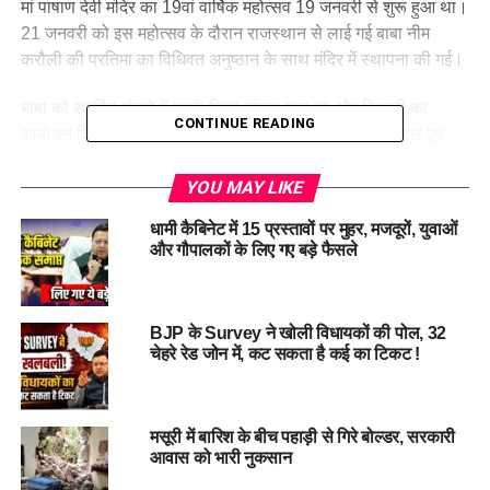
मां पाषाण देवी मंदिर का 19वां वार्षिक महोत्सव 19 जनवरी से शुरू हुआ था।
21 जनवरी को इस महोत्सव के दौरान राजस्थान से लाई गई बाबा नीम
करौली की प्रतिमा का विधिवत अनुष्ठान के साथ मंदिर में स्थापना की गई।
बाबा को समर्पित भंडारे में उनके प्रिय व्यंजन माल पुए और खिचड़ी का
CONTINUE READING
आयोजन किया गया। मंदिर परिसर में कई दिन पहले से कारीगर माल पुए
तैयार कर रहे थे।
YOU MAY LIKE
पाषाण देवी मंदिर का धार्मिक महत्व
धामी कैबिनेट में 15 प्रस्तावों पर मुहर, मजदूरों, युवाओं
पुजारी ने बताया कि पाषाण देवी मंदिर नैनीताल के प्राचीनतम मंदिरों में से
और गौपालकों के लिए गए बड़े फैसले
एक है। यह मंदिर मां के नौ पिंडी रूपों को समर्पित है, जो चट्टान में अवतरित
हैं। मान्यताओं के अनुसार, मां का आधा शरीर नैनी झील के अंदर और आधा
चट्टान में स्थित है। इस अद्वितीय स्थान का धार्मिक महत्व और अधिक बढ़
BJP के Survey ने खोली विधायकों की पोल, 32
गया है।
चेहरे रेड जोन में, कट सकता है कई का टिकट !
मसूरी में बारिश के बीच पहाड़ी से गिरे बोल्डर, सरकारी
आवास को भारी नुकसान