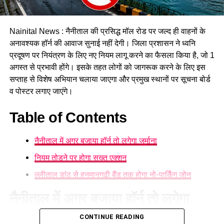
Nainital News : नैनीताल की प्रसिद्ध मॉल रोड पर जल्द ही वाहनों के
अनावश्यक हॉर्न की आवाज सुनाई नहीं देगी। जिला प्रशासन ने ध्वनि
प्रदूषण पर नियंत्रण के लिए नए नियम लागू करने का फैसला किया है, जो 1
अगस्त से प्रभावी होंगे। इसके तहत लोगों को जागरूक करने के लिए इस
प्रशासन ने जनता से की सतर्क रहने की
सप्ताह से विशेष अभियान चलाया जाएगा और प्रमुख स्थानों पर सूचना बोर्ड
व पोस्टर लगाए जाएंगे।
अपील
Table of Contents
प्रशासन ने लोगों से अपील की है कि बारिश के दौरान अनावश्यक रूप से
घरों से बाहर न निकलें, नालों और गधेरों को पार करने का प्रयास न करें
नैनीताल में अगर बजाया हॉर्न तो लगेगा जुर्माना
तथा किसी भी आपात स्थिति की सूचना तुरंत प्रशासन या आपदा नियंत्रण
कक्ष को दें।
नियम तोड़ने पर होगा सख्त एक्शन
ल्लीताल डांठ से हनुमानगढ़ी बैंड तक होगा नो-पार्किंग जोन
प्रशासन का कहना है कि लोगों की सुरक्षा सर्वोच्च प्राथमिकता है और
हालात पर लगातार नजर रखी जा रही है। ऐसे में प्रशासन की एडवाइजरी
नैनीताल में अगर बजाया हॉर्न तो लगेगा
का पालन करना ही सुरक्षित रहने का सबसे बेहतर तरीका है।
जुर्माना
CONTINUE READING