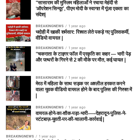
“सासाराम की मुस्लिम महिलाओं ने रचाया मेहंदी से
‘ऑपरेशन सिन्दूर’, पीएम मोदी के स्वागत में गूंजा एकता का
संदेश|
BREAKINGNEWS
1 year ago
भदोही में खाकी शर्मसार: रिश्वत लेते पकड़े गए पुलिसकर्मी,
वीडियो वायरल |
BREAKINGNEWS
1 year ago
“चकराता के टाइगर फॉल में प्रकृति का कहर — भारी पेड़
और पत्थरों के गिरने से 2 की मौके पर मौत, कई घायल |
BREAKINGNEWS
1 year ago
मेरठ में महिला के साथ सड़क पर अश्लील हरकत करने
वाला युवक वीडियो वायरल होने के बाद पुलिस की गिरफ्त में
|
BREAKINGNEWS
1 year ago
वायरल-होने-का-शौक-पड़ा-भारी-—-देहरादून-पुलिस-ने-
स्टंटबाज़-युवती-पर-की-चालानी-कार्रवाई |
BREAKINGNEWS
1 year ago