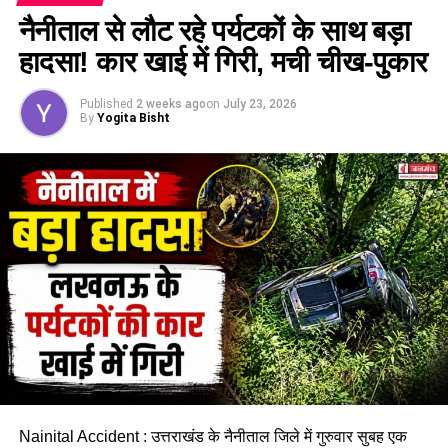
नैनीताल से लौट रहे पर्यटकों के साथ बड़ा
DON'T MISS
उत्तराखंड नगर निकाय चुनाव 2025: पोलिंग पार्टियां रवाना, 23 को
हादसा! कार खाई में गिरी, मची चीख-पुकार
मतदान….
Published
2 weeks ago
on
July 23, 2026
By
Yogita Bisht
Nainital Accident : उत्तराखंड के नैनीताल जिले में गुरुवार सुबह एक