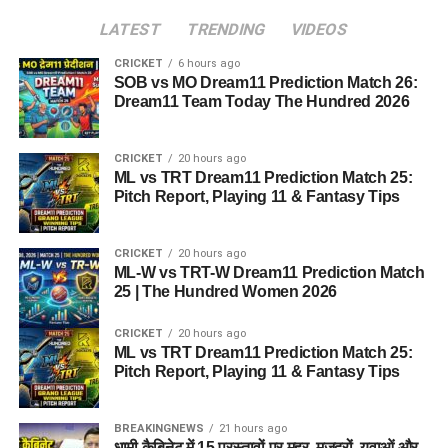
LATEST
TRENDING
VIDEOS
CRICKET
6 hours ago
SOB vs MO Dream11 Prediction Match 26:
Dream11 Team Today The Hundred 2026
CRICKET
20 hours ago
ML vs TRT Dream11 Prediction Match 25:
Pitch Report, Playing 11 & Fantasy Tips
CRICKET
20 hours ago
ML-W vs TRT-W Dream11 Prediction Match
25 | The Hundred Women 2026
CRICKET
20 hours ago
ML vs TRT Dream11 Prediction Match 25:
Pitch Report, Playing 11 & Fantasy Tips
BREAKINGNEWS
21 hours ago
धामी कैबिनेट में 15 प्रस्तावों पर मुहर, मजदूरों, युवाओं और