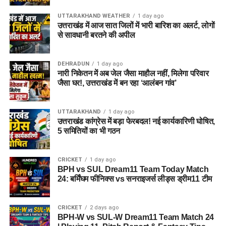
UTTARAKHAND WEATHER
1 day ago
उत्तराखंड में आज सात जिलों में भारी बारिश का अलर्ट, लोगों
से सावधानी बरतने की अपील
DEHRADUN
1 day ago
मुख्यमंत्री ने कहा कि प्रधानमंत्री के नेतृत्व में हम बिना रुके बिना थके राज्य
नारी निकेतन में अब जेल जैसा माहौल नहीं, मिलेगा परिवार
के विकास को आगे बढ़ा रहे हैं। केंद्र एवं राज्य सरकार ने गरीब कल्याण को
जैसा घर!, उत्तराखंड में बन रहा ‘आलंबन गांव’
प्राथमिकता दी है। जबकि विपक्ष ने हमेशा परिवारवाद और जातिवाद को
प्राथमिकता दी। उन्होंने कहा आगामी लोकसभा चुनाव ‘परिवार प्रथम’ वाले
UTTARAKHAND
1 day ago
विपक्ष और ‘राष्ट्र प्रथम’’ की सोच वाले सत्तापक्ष के बीच का मुकाबला है।
उत्तराखंड कांग्रेस में बड़ा फेरबदल! नई कार्यकारिणी घोषित,
उन्होंने कहा प्रधानमंत्री भ्रष्टाचार हटाने की बात करते हैं तो विपक्ष मोदी
5 समितियों का भी गठन
को हटाने की बात करता है। विपक्ष ने मिलकर ठगबंधन बना लिया है।
मुख्यमंत्री ने कहा कल एक जनसभा में प्रियंका कह रही थी कि उत्तराखंड में
CRICKET
1 day ago
पेपर लीक होते हैं, नकल माफियाओं का बोलबाला है और उनकी सरकार आई
BPH vs SUL Dream11 Team Today Match
तो वह नकल माफियाओं के खिलाफ कानून लाएंगी। उन्होंने कहा मैं प्रियंका
24: बर्मिंघम फीनिक्स vs सनराइजर्स लीड्स ड्रीम11 टीम
को बताना चाहता हूं कि प्रदेश के अंदर राज्य स्थापना के बाद पहली बार
नकल माफियाओं की कमर तोड़ने का काम भाजपा सरकार बहुत पहले ही कर
CRICKET
2 days ago
चुकी है। उन्होंने कहा प्रदेश में नकल विरोधी कानून के लागू होने से
BPH-W vs SUL-W Dream11 Team Match 24