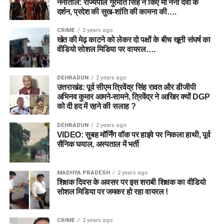
नैनीताल: राज्यपाल गुरमीत सिंह ने किए मां नैना देवी के
दर्शन, प्रदेश की सुख-शांति की कामना की….
CRIME
2 years ago
खेत की मेढ़ काटने को लेकर दो पक्षों के बीच खूनी संघर्ष का
वीडियो सोशल मिडिया पर वायरल….
DEHRADUN
2 years ago
उत्तराखंड: पूर्व सीएम त्रिवेंद्र सिंह रावत और डीजीपी
अभिनव कुमार आमने-सामने, त्रिवेंद्र ने आखिर क्यों DGP
को दी हद में रहने की सलाह ?
DEHRADUN
2 years ago
VIDEO: सुबह मॉर्निंग वॉक पर हाइवे पर निकला हाथी, पूर्व
सैनिक घयाल, अस्पताल में भर्ती
MADHYA PRADESH
2 years ago
शिक्षक दिवस के अवसर पर इस शराबी शिक्षक का वीडियो
सोशल मिडिया पर जमकर हो रहा वायरल !
CRIME
2 years ago