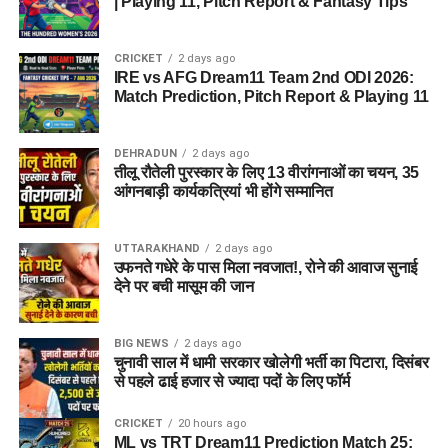
पारदर्शिता और समय से परीक्षाएँ संपन्न हो रही हैं।
| Playing 11, Pitch Report & Fantasy Tips
CRICKET
2 days ago
IRE vs AFG Dream11 Team 2nd ODI 2026:
Match Prediction, Pitch Report & Playing 11
DEHRADUN
2 days ago
तीलू रौतेली पुरस्कार के लिए 13 वीरांगनाओं का चयन, 35
आंगनबाड़ी कार्यकत्रियां भी होंगे सम्मानित
मुख्यमंत्री ने कहा कि प्रदेश में नकल माफियाओं को संरक्षण देने का काम
UTTARAKHAND
2 days ago
कांग्रेस ने किया। इन्होंने युवाओं के भविष्य के साथ खिलवाड़ किया।
उफनते गधेरे के पास मिला नवजात!, रोने की आवाज सुनाई
देने पर बची मासूम की जान
उन्होंने कहा भाजपा सरकार विपक्ष के द्वारा की गई गलतियो को सुधारने में
लगी है। कांग्रेस हमेशा भ्रष्टाचार की पक्षधर रही है, जबकि आदरणीय
प्रधानमंत्री जी भ्रष्टाचार पर जीरो टॉलरेंस की नीति अपनाने के पक्षधर हैं।
BIG NEWS
2 days ago
मुख्यमंत्री ने कांग्रेस के हाथ को करप्शन वाला काला हाथ बताया। उन्होंने
चुनावी साल में धामी सरकार खोलेगी भर्ती का पिटारा, दिसंबर
से पहले ढाई हजार से ज्यादा पदों के लिए फॉर्म
कहा कांग्रेस ने हमेशा उत्तराखंड को पीछे धकेलने का काम किया। कांग्रेस
दल और इनके नेता देवभूमि और इस देश के लिए विपत्ति हैं।
CRICKET
20 hours ago
ML vs TRT Dream11 Prediction Match 25: