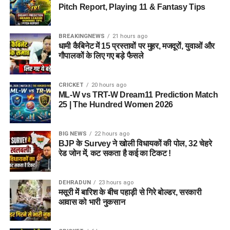
मुख्यमंत्री ने कहा कि इस बार जनता निश्चित ही अपने वोट से कांग्रेस को
Pitch Report, Playing 11 & Fantasy Tips
इतनी करारी चोट देगी की अगले कई दशकों तक इन्हें ये अहसास होता रहेगा
कि इन्होने देश के साथ और उत्तराखण्ड के साथ धोखा किया है।
BREAKINGNEWS
21 hours ago
धामी कैबिनेट में 15 प्रस्तावों पर मुहर, मजदूरों, युवाओं और
मुख्यमंत्री ने कहा कि एक बेटे के रूप उनके लिए खटीमा की उन्नति विकास
गौपालकों के लिए गए बड़े फैसले
प्रथमिकता रहा है। उन्होंने नैनीताल-ऊधमसिंह नगर लोकसभा के सभी
मतदाताओं से आग्रह किया कि विकसित उत्तराखंड के लिए, विकसित भारत
के लिए, अधिक से अधिक संख्या में 19 अप्रैल को भाजपा के पक्ष में मतदान
CRICKET
20 hours ago
ML-W vs TRT-W Dream11 Prediction Match
करें।
25 | The Hundred Women 2026
इस दौरान भाजपा जिला अध्यक्ष कमल जिंदल, भाजपा नेता दान सिंह रावत,
श्री उत्तम दत्ता, एवं अन्य लोग मौजूद रहे।
BIG NEWS
22 hours ago
BJP के Survey ने खोली विधायकों की पोल, 32 चेहरे
रेड जोन में, कट सकता है कई का टिकट !
RELATED TOPICS:
GOVERNOR GURMEET SINGH ALONG WITH HIS WIFE OFFERED
PRAYERS AT MAA DAAT KALI TEMPLE
PRAYING FOR THE HAPPINESS
DEHRADUN
23 hours ago
PROSPERITY AND PROSPERITY OF THE PEOPLE OF THE
मसूरी में बारिश के बीच पहाड़ी से गिरे बोल्डर, सरकारी
STATE.
आवास को भारी नुकसान
UP NEXT
राष्ट्रीय अध्यक्ष जेपी नड्डा का उत्तराखंड दौरा, आज मसूरी में करेंगे