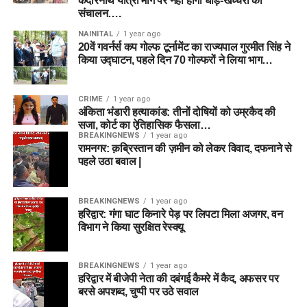
केदारनाथ यात्रा मार्ग पर नहीं होगा घोड़े-खच्चरों का
संचालन….
NAINITAL
1 year ago
20वें गवर्नर्स कप गोल्फ टूर्नामेंट का राज्यपाल गुरमीत सिंह ने
किया उद्घाटन, पहले दिन 70 गोल्फरों ने लिया भाग…
CRIME
1 year ago
अंकिता भंडारी हत्याकांड: तीनों दोषियों को उम्रकैद की
सजा, कोर्ट का ऐतिहासिक फैसला…
BREAKINGNEWS
1 year ago
रामनगर: क़ब्रिस्तान की ज़मीन को लेकर विवाद, दफनाने से
पहले उठा बवाल |
BREAKINGNEWS
1 year ago
हरिद्वार: गंगा घाट किनारे पेड़ पर लिपटा मिला अजगर, वन
विभाग ने किया सुरक्षित रेस्क्यू
BREAKINGNEWS
1 year ago
हरिद्वार में बीजेपी नेता की दबंगई कैमरे में कैद, अफसर पर
बरसे अपशब्द, चुप्पी पर उठे सवाल