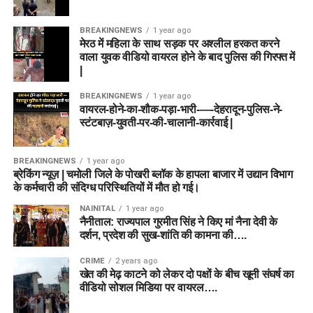
BREAKINGNEWS
1 year ago
मेरठ में महिला के साथ सड़क पर अश्लील हरकत करने
वाला युवक वीडियो वायरल होने के बाद पुलिस की गिरफ्त में
|
BREAKINGNEWS
1 year ago
वायरल-होने-का-शौक-पड़ा-भारी-—-देहरादून-पुलिस-ने-
स्टंटबाज़-युवती-पर-की-चालानी-कार्रवाई |
BREAKINGNEWS
1 year ago
ब्रेकिंग न्यूज़ | चमोली जिले के पोखरी ब्लॉक के हापला बाजार में उद्यान विभाग
के कर्मचारी की संदिग्ध परिस्थितियों में मौत हो गई।
NAINITAL
1 year ago
नैनीताल: राज्यपाल गुरमीत सिंह ने किए मां नैना देवी के
दर्शन, प्रदेश की सुख-शांति की कामना की….
CRIME
2 years ago
खेत की मेढ़ काटने को लेकर दो पक्षों के बीच खूनी संघर्ष का
वीडियो सोशल मिडिया पर वायरल….