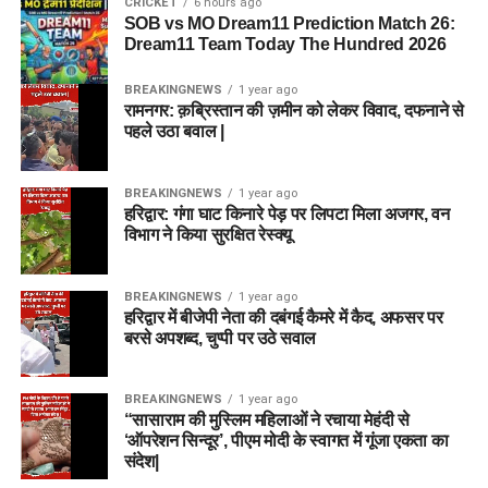
CRICKET
6 hours ago
जनसभा, माला राज्य लक्ष्मी शाह के लिए मांगे वोट।
SOB vs MO Dream11 Prediction Match 26:
Dream11 Team Today The Hundred 2026
DON'T MISS
राज्यपाल गुरमीत सिंह ने माँ डाट काली मंदिर में की पूजा अर्चना,
प्रदेशवासियों की खुशहाली की कामना।
BREAKINGNEWS
1 year ago
रामनगर: क़ब्रिस्तान की ज़मीन को लेकर विवाद, दफनाने से
पहले उठा बवाल |
BREAKINGNEWS
1 year ago
हरिद्वार: गंगा घाट किनारे पेड़ पर लिपटा मिला अजगर, वन
विभाग ने किया सुरक्षित रेस्क्यू
BREAKINGNEWS
1 year ago
हरिद्वार में बीजेपी नेता की दबंगई कैमरे में कैद, अफसर पर
बरसे अपशब्द, चुप्पी पर उठे सवाल
BREAKINGNEWS
1 year ago
“सासाराम की मुस्लिम महिलाओं ने रचाया मेहंदी से
‘ऑपरेशन सिन्दूर’, पीएम मोदी के स्वागत में गूंजा एकता का
संदेश|