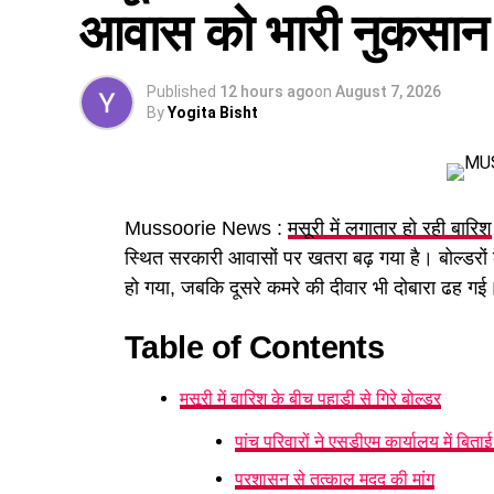
आवास को भारी नुकसान
Published
12 hours ago
on
August 7, 2026
By
Yogita Bisht
Mussoorie News :
मसूरी में लगातार हो रही बारिश
स्थित सरकारी आवासों पर खतरा बढ़ गया है। बोल्डरों की
हो गया, जबकि दूसरे कमरे की दीवार भी दोबारा ढह गई। 
Table of Contents
पढ़े धामी कैबिनेट के प्रमुख फैसले
मसूरी में बारिश के बीच पहाड़ी से गिरे बोल्डर
GST संशोधित अध्यादेश को मंजूरी।
पांच परिवारों ने एसडीएम कार्यालय में बिताई
नैनीताल हाईकोर्ट के लिए हल्द्वानी गौलापार में 30 
प्रशासन से तत्काल मदद की मांग