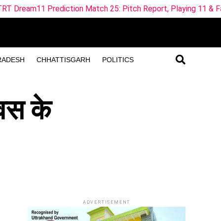
ction Match 25: Pitch Report, Playing 11 & Fantasy Tips
RADESH
CHHATTISGARH
POLITICS
िवस के
ADVERTISEMENT