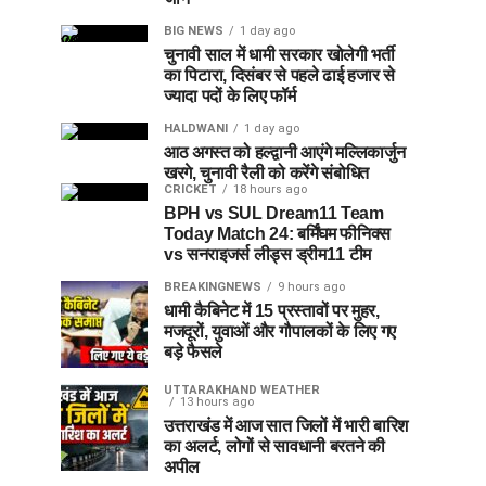
BIG NEWS
1 day ago
चुनावी साल में धामी सरकार खोलेगी भर्ती
का पिटारा, दिसंबर से पहले ढाई हजार से
ज्यादा पदों के लिए फॉर्म
HALDWANI
1 day ago
आठ अगस्त को हल्द्वानी आएंगे मल्लिकार्जुन
खरगे, चुनावी रैली को करेंगे संबोधित
CRICKET
18 hours ago
BPH vs SUL Dream11 Team
Today Match 24: बर्मिंघम फीनिक्स
vs सनराइजर्स लीड्स ड्रीम11 टीम
BREAKINGNEWS
9 hours ago
धामी कैबिनेट में 15 प्रस्तावों पर मुहर,
मजदूरों, युवाओं और गौपालकों के लिए गए
बड़े फैसले
UTTARAKHAND WEATHER
13 hours ago
उत्तराखंड में आज सात जिलों में भारी बारिश
का अलर्ट, लोगों से सावधानी बरतने की
अपील