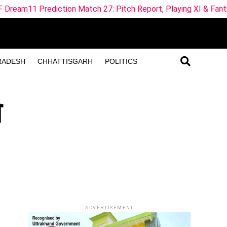
tion Match 27: Pitch Report, Playing XI & Fantasy Tips
RADESH
CHHATTISGARH
POLITICS
ो
ADVERTISEMENT