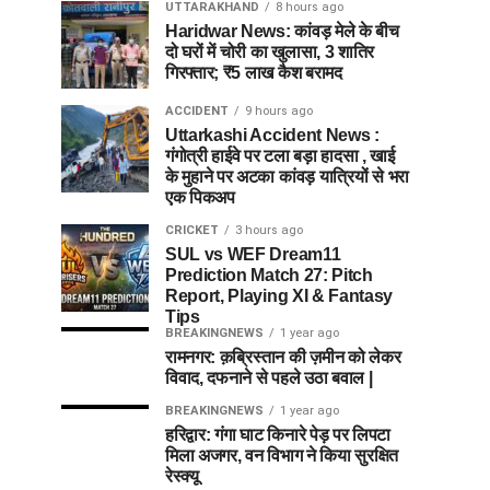
UTTARAKHAND
8 hours ago
Haridwar News: कांवड़ मेले के बीच
दो घरों में चोरी का खुलासा, 3 शातिर
गिरफ्तार; ₹5 लाख कैश बरामद
ACCIDENT
9 hours ago
Uttarkashi Accident News :
गंगोत्री हाईवे पर टला बड़ा हादसा , खाई
के मुहाने पर अटका कांवड़ यात्रियों से भरा
एक पिकअप
CRICKET
3 hours ago
SUL vs WEF Dream11
Prediction Match 27: Pitch
Report, Playing XI & Fantasy
Tips
BREAKINGNEWS
1 year ago
रामनगर: क़ब्रिस्तान की ज़मीन को लेकर
विवाद, दफनाने से पहले उठा बवाल |
BREAKINGNEWS
1 year ago
हरिद्वार: गंगा घाट किनारे पेड़ पर लिपटा
मिला अजगर, वन विभाग ने किया सुरक्षित
रेस्क्यू