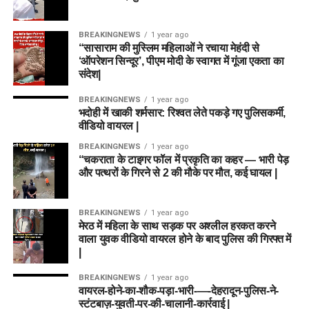
BREAKINGNEWS
1 year ago
“सासाराम की मुस्लिम महिलाओं ने रचाया मेहंदी से
‘ऑपरेशन सिन्दूर’, पीएम मोदी के स्वागत में गूंजा एकता का
संदेश|
BREAKINGNEWS
1 year ago
भदोही में खाकी शर्मसार: रिश्वत लेते पकड़े गए पुलिसकर्मी,
वीडियो वायरल |
BREAKINGNEWS
1 year ago
“चकराता के टाइगर फॉल में प्रकृति का कहर — भारी पेड़
और पत्थरों के गिरने से 2 की मौके पर मौत, कई घायल |
BREAKINGNEWS
1 year ago
मेरठ में महिला के साथ सड़क पर अश्लील हरकत करने
वाला युवक वीडियो वायरल होने के बाद पुलिस की गिरफ्त में
|
BREAKINGNEWS
1 year ago
वायरल-होने-का-शौक-पड़ा-भारी-—-देहरादून-पुलिस-ने-
स्टंटबाज़-युवती-पर-की-चालानी-कार्रवाई |