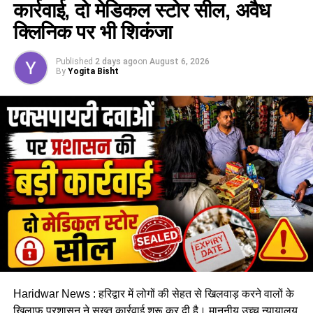
कार्रवाई, दो मेडिकल स्टोर सील, अवैध
क्लिनिक पर भी शिकंजा
Published
2 days ago
on
August 6, 2026
By
Yogita Bisht
दिल्ली–मेरठ–मुजफ्फरनगर–पंजाब से
हरिद्वार आने वाले वाहन
सामान्य रूट
दिल्ली → मेरठ → मुजफ्फरनगर → नारसन → मंगलौर → कोर कॉलेज →
ख्याति ढाबा → गुरुकुल कांगड़ी → शंकराचार्य चौक → हरिद्वार
पार्किंग
अलकनंदा पार्किंग
Haridwar News : हरिद्वार में लोगों की सेहत से खिलवाड़ करने वालों के
खिलाफ प्रशासन ने सख्त कार्रवाई शुरू कर दी है। माननीय उच्च न्यायालय