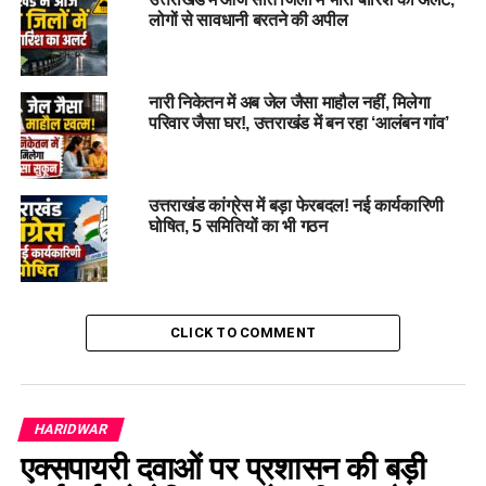
जाएगा।
लोगों से सावधानी बरतने की अपील
2. यातायात का दबाव बढ़ने पर वाहनों को नगला इमरती से डायवर्ट
कर
बैरागी कैंप पार्किंग एवं हंडिया एरिया में पार्क कराया जाएगा तथा आवश्यकता
नारी निकेतन में अब जेल जैसा माहौल नहीं, मिलेगा
अनुसार छोड़ा जाएगा।
परिवार जैसा घर!, उत्तराखंड में बन रहा ‘आलंबन गांव’
3. चीला मार्ग का उपयोग केवल एग्जिट हेतु किया जाएगा।
4. सामान्य यातायात के दबाव की स्थिति में गुरुकुल कांगड़ी सर्विस लेन से
सिंहद्वार होते हुए शंकराचार्य चौक की ओर यातायात भेजा जाएगा।
उत्तराखंड कांग्रेस में बड़ा फेरबदल! नई कार्यकारिणी
घोषित, 5 समितियों का भी गठन
5. टोल प्लाजा पर एग्जिट का दबाव बढ़ने पर नहर पटरी मार्ग का उपयोग
किया जाएगा।
6. देहरादून/ऋषिकेश जाने वाली प्राइवेट बसों को आवश्यकता पड़ने पर
CLICK TO COMMENT
मोहंड मार्ग से भेजा जाएगा।
HARIDWAR
एक्सपायरी दवाओं पर प्रशासन की बड़ी