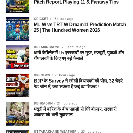
Pitch Report, Playing 11 & Fantasy Tips
सवारों की मौके पर ही मौत हो गई। पुलिस ने आवश्यक कानूनी कार्रवाई पूरी
कर शव परिजनों को सौंप दिए हैं। फिलहाल दुर्घटना के वास्तविक कारणों
CRICKET
18 hours ago
की जांच की जा रही है।
ML-W vs TRT-W Dream11 Prediction Match
25 | The Hundred Women 2026
BREAKINGNEWS
19 hours ago
धामी कैबिनेट में 15 प्रस्तावों पर मुहर, मजदूरों, युवाओं और
गौपालकों के लिए गए बड़े फैसले
BIG NEWS
20 hours ago
BJP के Survey ने खोली विधायकों की पोल, 32 चेहरे
रेड जोन में, कट सकता है कई का टिकट !
DEHRADUN
21 hours ago
मसूरी में बारिश के बीच पहाड़ी से गिरे बोल्डर, सरकारी
आवास को भारी नुकसान
UTTARAKHAND WEATHER
23 hours ago