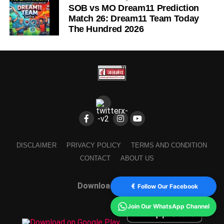
SOB vs MO Dream11 Prediction
Match 26: Dream11 Team Today
The Hundred 2026
DISCLAIMER
PRIVACY POLICY
TERMS AND CONDITION
CONTACT
ABOUT US
Download Our App
Follow Our Facebook
Join Our WhatsApp Channel