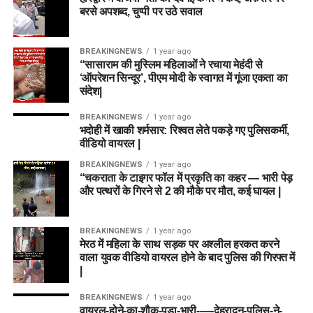
बरसे अपशब्द, चुप्पी पर उठे सवाल
BREAKINGNEWS
1 year ago
“सासाराम की मुस्लिम महिलाओं ने रचाया मेहंदी से
‘ऑपरेशन सिन्दूर’, पीएम मोदी के स्वागत में गूंजा एकता का
संदेश|
BREAKINGNEWS
1 year ago
भदोही में खाकी शर्मसार: रिश्वत लेते पकड़े गए पुलिसकर्मी,
वीडियो वायरल |
BREAKINGNEWS
1 year ago
“चकराता के टाइगर फॉल में प्रकृति का कहर — भारी पेड़
और पत्थरों के गिरने से 2 की मौके पर मौत, कई घायल |
BREAKINGNEWS
1 year ago
मेरठ में महिला के साथ सड़क पर अश्लील हरकत करने
वाला युवक वीडियो वायरल होने के बाद पुलिस की गिरफ्त में
|
BREAKINGNEWS
1 year ago
वायरल-होने-का-शौक-पड़ा-भारी-—-देहरादून-पुलिस-ने-