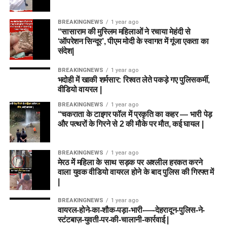
BREAKINGNEWS
1 year ago
“सासाराम की मुस्लिम महिलाओं ने रचाया मेहंदी से
‘ऑपरेशन सिन्दूर’, पीएम मोदी के स्वागत में गूंजा एकता का
संदेश|
BREAKINGNEWS
1 year ago
भदोही में खाकी शर्मसार: रिश्वत लेते पकड़े गए पुलिसकर्मी,
वीडियो वायरल |
BREAKINGNEWS
1 year ago
“चकराता के टाइगर फॉल में प्रकृति का कहर — भारी पेड़
और पत्थरों के गिरने से 2 की मौके पर मौत, कई घायल |
BREAKINGNEWS
1 year ago
मेरठ में महिला के साथ सड़क पर अश्लील हरकत करने
वाला युवक वीडियो वायरल होने के बाद पुलिस की गिरफ्त में
|
BREAKINGNEWS
1 year ago
वायरल-होने-का-शौक-पड़ा-भारी-—-देहरादून-पुलिस-ने-
स्टंटबाज़-युवती-पर-की-चालानी-कार्रवाई |