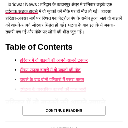
Haridwar News : हरिद्वार के कटारपुर क्षेत्र में शनिवार तड़के एक
दर्दनाक सड़क हादसे
में दो युवकों की मौके पर ही मौत हो गई। हादसा
हरिद्वार-लक्सर मार्ग पर स्थित एक पेट्रोल पंप के समीप हुआ, जहां दो बाइकों
की आमने-सामने जोरदार भिड़ंत हो गई। घटना के बाद इलाके में अफरा-
तफरी मच गई और मौके पर लोगों की भीड़ जुट गई।
Table of Contents
हरिद्वार में दो बाइकों की आमने-सामने टक्कर
मुख्यमंत्री ने कांवड़ मेले को सफल बनाने में जुटे सफाईकर्मियों और
भीषण सड़क हादसे में दो युवकों की मौत
पुलिसकर्मियों का भी सम्मान किया। उन्होंने कर्मचारियों को माला पहनाकर
हादसे के बाद दोनों परिवारों में पसरा मातम
और शॉल ओढ़ाकर उनकी सेवाओं के लिए उनका उत्साह बढ़ाया।
दुर्घटना के वास्तविक कारणों की जांच जारी
श्रद्धालुओं की सुविधा और सुरक्षा सरकार
हरिद्वार में दो बाइकों की आमने-सामने
की प्राथमिकता
CONTINUE READING
टक्कर
सीएम ने मेले में श्रद्धालुओं के लिए स्वास्थ्य, स्वच्छता, सुरक्षा और अन्य
व्यवस्थाओं की जानकारी भी ली। मुख्यमंत्री ने कहा कि कांवड़ यात्रा के
हरिद्वार
में बादशाहपुर निवासी 28 वर्षीय सौरभ और पथरी क्षेत्र के पुरुषोत्तम