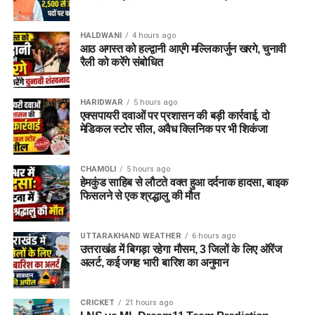
सवारों की मौके पर ही मौत हो गई। पुलिस ने आवश्यक कानूनी कार्रवाई पूरी
कर शव परिजनों को सौंप दिए हैं। फिलहाल दुर्घटना के वास्तविक कारणों
HALDWANI
4 hours ago
की जांच की जा रही है।
आठ अगस्त को हल्द्वानी आएंगे मल्लिकार्जुन खरगे, चुनावी
रैली को करेंगे संबोधित
HARIDWAR
5 hours ago
एक्सपायरी दवाओं पर प्रशासन की बड़ी कार्रवाई, दो
मेडिकल स्टोर सील, अवैध क्लिनिक पर भी शिकंजा
CHAMOLI
5 hours ago
हेमकुंड साहिब से लौटते वक्त हुआ दर्दनाक हादसा, बाइक
फिसलने से एक श्रद्धालु की मौत
UTTARAKHAND WEATHER
6 hours ago
उत्तराखंड में बिगड़ा रहेगा मौसम, 3 जिलों के लिए ऑरेंज
अलर्ट, कई जगह भारी बारिश का अनुमान
CRICKET
21 hours ago