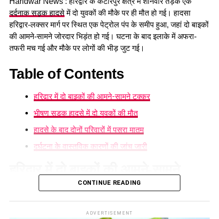
Haridwar News : हरिद्वार के कटारपुर क्षेत्र में शनिवार तड़के एक
दर्दनाक सड़क हादसे
में दो युवकों की मौके पर ही मौत हो गई। हादसा
हरिद्वार-लक्सर मार्ग पर स्थित एक पेट्रोल पंप के समीप हुआ, जहां दो बाइकों
की आमने-सामने जोरदार भिड़ंत हो गई। घटना के बाद इलाके में अफरा-
तफरी मच गई और मौके पर लोगों की भीड़ जुट गई।
Table of Contents
हरिद्वार में दो बाइकों की आमने-सामने टक्कर
मुख्यमंत्री ने कांवड़ मेले को सफल बनाने में जुटे सफाईकर्मियों और
भीषण सड़क हादसे में दो युवकों की मौत
पुलिसकर्मियों का भी सम्मान किया। उन्होंने कर्मचारियों को माला पहनाकर
हादसे के बाद दोनों परिवारों में पसरा मातम
और शॉल ओढ़ाकर उनकी सेवाओं के लिए उनका उत्साह बढ़ाया।
दुर्घटना के वास्तविक कारणों की जांच जारी
श्रद्धालुओं की सुविधा और सुरक्षा सरकार
हरिद्वार में दो बाइकों की आमने-सामने
की प्राथमिकता
CONTINUE READING
टक्कर
सीएम ने मेले में श्रद्धालुओं के लिए स्वास्थ्य, स्वच्छता, सुरक्षा और अन्य
व्यवस्थाओं की जानकारी भी ली। मुख्यमंत्री ने कहा कि कांवड़ यात्रा के
हरिद्वार
में बादशाहपुर निवासी 28 वर्षीय सौरभ और पथरी क्षेत्र के पुरुषोत्तम
ADVERTISEMENT