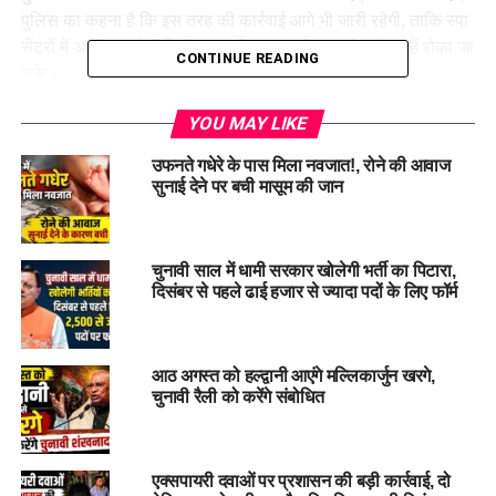
पुलिस का कहना है कि इस तरह की कार्रवाई आगे भी जारी रहेगी, ताकि स्पा
सेंटरों में अनैतिक गतिविधियों पर कड़ी नजर रखी जा सके और उन्हें रोका जा
CONTINUE READING
सके।
एसएसपी ने बताया कि स्पा सेंटरों की सघन जांच की जाएगी और जो भी
YOU MAY LIKE
नियमों का उल्लंघन करेगा, उसके खिलाफ सख्त कार्रवाई की जाएगी।
उफनते गधेरे के पास मिला नवजात!, रोने की आवाज
सुनाई देने पर बची मासूम की जान
#SpaCenters #
PoliceRaid #
IllegalActivities #
Haridwar
#
Violation
चुनावी साल में धामी सरकार खोलेगी भर्ती का पिटारा,
RELATED TOPICS:
HARIDWAR
ILLEGAL ACTIVITIES
दिसंबर से पहले ढाई हजार से ज्यादा पदों के लिए फॉर्म
POLICE RAID
SPA CENTERS
UTTARAKHAND
VIOLATION
UP NEXT
सात वर्षीय महक का शव 60 घंटे बाद नाहल नदी में बांस की झाड़ियों से
आठ अगस्त को हल्द्वानी आएंगे मल्लिकार्जुन खरगे,
बरामद, क्षेत्र में पसरा मातम…
चुनावी रैली को करेंगे संबोधित
DON'T MISS
HALDWANI: जीजा के नाम पर साले ने की 14 लाख की
धोखाधड़ी, पुलिस ने किया मुकदमा दर्ज…
एक्सपायरी दवाओं पर प्रशासन की बड़ी कार्रवाई, दो