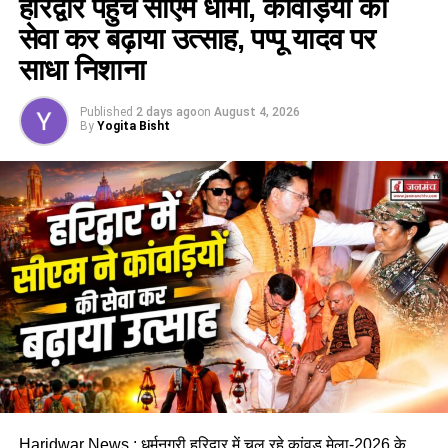
हरिद्वार पहुंचे सीएम धामी, कांवड़ियों की
सेवा कर बढ़ाया उत्साह, पप्पू यादव पर
साधा निशाना
Published
2 days ago
on
August 4, 2026
By
Yogita Bisht
दो मेडिकल स्टोर सील, अवैध क्लिनिक पर
भी शिकंजा
निरीक्षण के दौरान कई मेडिकल स्टोरों में एक्सपायरी दवाओं को नियमानुसार
अलग नहीं रखा गया था और उन पर आवश्यक चेतावनी चिन्ह भी नहीं लगाए
गए थे। वहीं एक स्थान पर बिना निर्धारित मानकों के क्लिनिक संचालित
Haridwar News : धर्मनगरी हरिद्वार में चल रहे
कांवड़ मेला-2026 के