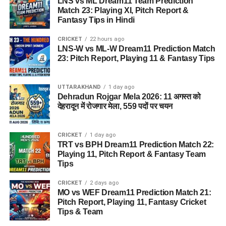
LNS vs ML Dream11 Team Prediction
Match 23: Playing XI, Pitch Report &
Fantasy Tips in Hindi
CRICKET
22 hours ago
LNS-W vs ML-W Dream11 Prediction Match
23: Pitch Report, Playing 11 & Fantasy Tips
UTTARAKHAND
1 day ago
Dehradun Rojgar Mela 2026: 11 अगस्त को
देहरादून में रोजगार मेला, 559 पदों पर चयन
CRICKET
1 day ago
TRT vs BPH Dream11 Prediction Match 22:
Playing 11, Pitch Report & Fantasy Team
Tips
CRICKET
2 days ago
MO vs WEF Dream11 Prediction Match 21:
Pitch Report, Playing 11, Fantasy Cricket
Tips & Team