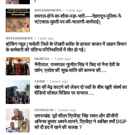
BREAKINGNEWS
1 year ago
वायरल-होने-का-शौक-पड़ा-भारी-—-देहरादून-पुलिस-ने-
स्टंटबाज़-युवती-पर-की-चालानी-कार्रवाई |
BREAKINGNEWS
1 year ago
ब्रेकिंग न्यूज़ | चमोली जिले के पोखरी ब्लॉक के हापला बाजार में उद्यान विभाग
के कर्मचारी की संदिग्ध परिस्थितियों में मौत हो गई।
NAINITAL
1 year ago
नैनीताल: राज्यपाल गुरमीत सिंह ने किए मां नैना देवी के
दर्शन, प्रदेश की सुख-शांति की कामना की….
CRIME
2 years ago
खेत की मेढ़ काटने को लेकर दो पक्षों के बीच खूनी संघर्ष का
वीडियो सोशल मिडिया पर वायरल….
DEHRADUN
2 years ago
उत्तराखंड: पूर्व सीएम त्रिवेंद्र सिंह रावत और डीजीपी
अभिनव कुमार आमने-सामने, त्रिवेंद्र ने आखिर क्यों DGP
को दी हद में रहने की सलाह ?