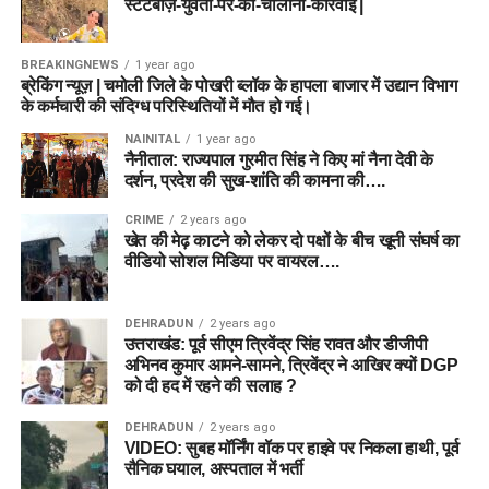
स्टंटबाज़-युवती-पर-की-चालानी-कार्रवाई |
BREAKINGNEWS
1 year ago
ब्रेकिंग न्यूज़ | चमोली जिले के पोखरी ब्लॉक के हापला बाजार में उद्यान विभाग
के कर्मचारी की संदिग्ध परिस्थितियों में मौत हो गई।
NAINITAL
1 year ago
नैनीताल: राज्यपाल गुरमीत सिंह ने किए मां नैना देवी के
दर्शन, प्रदेश की सुख-शांति की कामना की….
CRIME
2 years ago
खेत की मेढ़ काटने को लेकर दो पक्षों के बीच खूनी संघर्ष का
वीडियो सोशल मिडिया पर वायरल….
DEHRADUN
2 years ago
उत्तराखंड: पूर्व सीएम त्रिवेंद्र सिंह रावत और डीजीपी
अभिनव कुमार आमने-सामने, त्रिवेंद्र ने आखिर क्यों DGP
को दी हद में रहने की सलाह ?
DEHRADUN
2 years ago
VIDEO: सुबह मॉर्निंग वॉक पर हाइवे पर निकला हाथी, पूर्व
सैनिक घयाल, अस्पताल में भर्ती