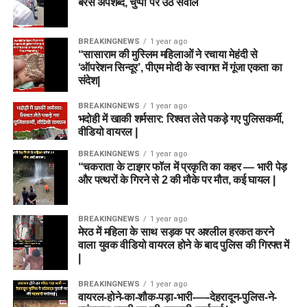
बरसे अपशब्द, चुप्पी पर उठे सवाल
BREAKINGNEWS
1 year ago
“सासाराम की मुस्लिम महिलाओं ने रचाया मेहंदी से
‘ऑपरेशन सिन्दूर’, पीएम मोदी के स्वागत में गूंजा एकता का
संदेश|
BREAKINGNEWS
1 year ago
भदोही में खाकी शर्मसार: रिश्वत लेते पकड़े गए पुलिसकर्मी,
वीडियो वायरल |
BREAKINGNEWS
1 year ago
“चकराता के टाइगर फॉल में प्रकृति का कहर — भारी पेड़
और पत्थरों के गिरने से 2 की मौके पर मौत, कई घायल |
BREAKINGNEWS
1 year ago
मेरठ में महिला के साथ सड़क पर अश्लील हरकत करने
वाला युवक वीडियो वायरल होने के बाद पुलिस की गिरफ्त में
|
BREAKINGNEWS
1 year ago
वायरल-होने-का-शौक-पड़ा-भारी-—-देहरादून-पुलिस-ने-