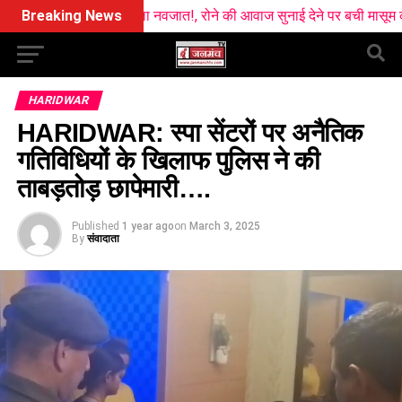
े पास मिला नवजात!, रोने की आवाज सुनाई देने पर बची मासूम की जान
Breaking News
चुन
HARIDWAR
HARIDWAR: स्पा सेंटरों पर अनैतिक
गतिविधियों के खिलाफ पुलिस ने की
ताबड़तोड़ छापेमारी….
Published
1 year ago
on
March 3, 2025
By
संवादाता