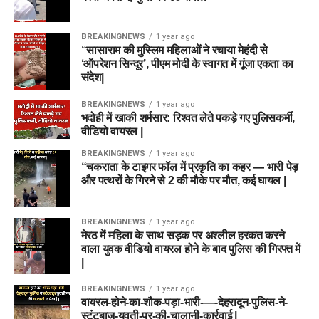
BREAKINGNEWS
1 year ago
“सासाराम की मुस्लिम महिलाओं ने रचाया मेहंदी से
‘ऑपरेशन सिन्दूर’, पीएम मोदी के स्वागत में गूंजा एकता का
संदेश|
BREAKINGNEWS
1 year ago
भदोही में खाकी शर्मसार: रिश्वत लेते पकड़े गए पुलिसकर्मी,
वीडियो वायरल |
BREAKINGNEWS
1 year ago
“चकराता के टाइगर फॉल में प्रकृति का कहर — भारी पेड़
और पत्थरों के गिरने से 2 की मौके पर मौत, कई घायल |
BREAKINGNEWS
1 year ago
मेरठ में महिला के साथ सड़क पर अश्लील हरकत करने
वाला युवक वीडियो वायरल होने के बाद पुलिस की गिरफ्त में
|
BREAKINGNEWS
1 year ago
वायरल-होने-का-शौक-पड़ा-भारी-—-देहरादून-पुलिस-ने-
स्टंटबाज़-युवती-पर-की-चालानी-कार्रवाई |