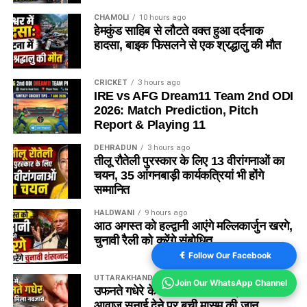
CHAMOLI
10 hours ago
हेमकुंड साहिब से लौटते वक्त हुआ दर्दनाक
हादसा, बाइक फिसलने से एक श्रद्धालु की मौत
CRICKET
3 hours ago
IRE vs AFG Dream11 Team 2nd ODI
2026: Match Prediction, Pitch
Report & Playing 11
DEHRADUN
3 hours ago
तीलू रौतेली पुरस्कार के लिए 13 वीरांगनाओं का
चयन, 35 आंगनबाड़ी कार्यकत्रियां भी होंगे
सम्मानित
HALDWANI
9 hours ago
आठ अगस्त को हल्द्वानी आएंगे मल्लिकार्जुन खरगे,
चुनावी रैली को करेंगे संबोधित
Follow Our Facebook
UTTARAKHAND
5 hours ago
Join Our WhatsApp Channel
उफनते गधेरे के पास मिला नवजात!, रोने की
आवाज सुनाई देने पर बची मासूम की जान