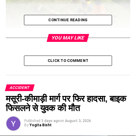
CONTINUE READING
YOU MAY LIKE
CLICK TO COMMENT
जानकारी के अनुसार, यह हादसा सुबह करीब 5:30 बजे हुआ। हेलिकॉप्टर
केदारनाथ धाम से गुप्तकाशी की ओर जा रहा था…लेकिन गौरी माई खर्क के
ऊपर जंगल में क्रैश हो गया। हादसे की वजह खराब मौसम बताई जा रही
है।
ACCIDENT
मसूरी-कीमाड़ी मार्ग पर फिर हादसा, बाइक
फिसलने से युवक की मौत
Published
3 days ago
on
August 3, 2026
By
Yogita Bisht