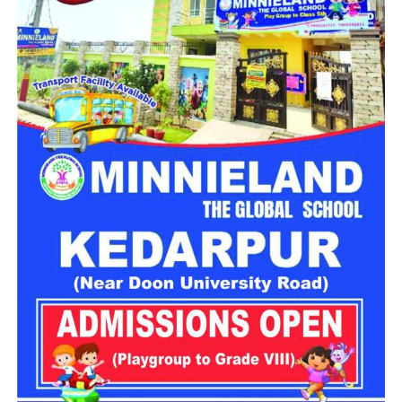
दर्दनाक हादसे में दो लोगों की मौके पर ही मौत
मिली जानकारी के अनुसार, जिला आपातकालीन परिचालन केंद्र को रात
करीब 8:43 बजे दुर्घटना की सूचना प्राप्त हुई। बताया गया कि वाहन संख्या
UK13CA0826 तरसाली के समीप संतुलन खो बैठा और सैकड़ों फीट
गहरी खाई में जा गिरा।
सूचना मिलते ही एसडीआरएफ, एनडीआरएफ, स्थानीय पुलिस और 108
एम्बुलेंस की संयुक्त टीम मौके पर पहुंची। दुर्गम इलाके में कई घंटों तक चले
रेस्क्यू ऑपरेशन के दौरान राहत दल ने खाई में गिरे डंपर तक पहुंचकर दोनों
लोगों को बाहर निकालने का प्रयास किया।