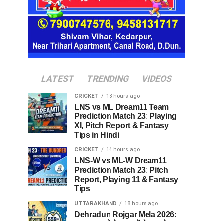
LATEST
TRENDING
VIDEOS
CRICKET
13 hours ago
LNS vs ML Dream11 Team
Prediction Match 23: Playing
XI, Pitch Report & Fantasy
Tips in Hindi
CRICKET
14 hours ago
LNS-W vs ML-W Dream11
Prediction Match 23: Pitch
Report, Playing 11 & Fantasy
Tips
UTTARAKHAND
18 hours ago
Dehradun Rojgar Mela 2026: