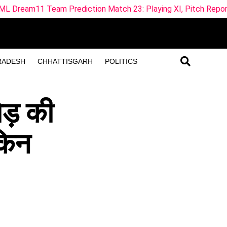
 Prediction Match 23: Playing XI, Pitch Report & Fantasy Tips 
RADESH
CHHATTISGARH
POLITICS
ड़ की
किन