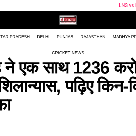
LNS vs ML Dream11 Team
TAR PRADESH
DELHI
PUNJAB
RAJASTHAN
MADHYA P
CRICKET NEWS
ाह ने एक साथ 1236 करो
शिलान्यास, पढ़िए किन-
़ा