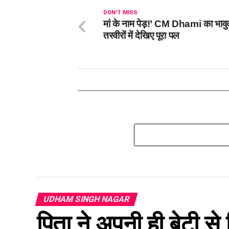
DON'T MISS
मां के नाम पेड़!’ CM Dhami का भावु
तस्वीरों में देखिए पूरा पल
UDHAM SINGH NAGAR
पिता ने अपनी ही बेटी से क