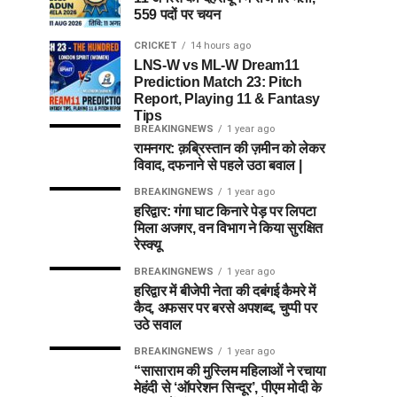
559 पदों पर चयन
CRICKET
14 hours ago
LNS-W vs ML-W Dream11
Prediction Match 23: Pitch
Report, Playing 11 & Fantasy
Tips
BREAKINGNEWS
1 year ago
रामनगर: क़ब्रिस्तान की ज़मीन को लेकर
विवाद, दफनाने से पहले उठा बवाल |
BREAKINGNEWS
1 year ago
हरिद्वार: गंगा घाट किनारे पेड़ पर लिपटा
मिला अजगर, वन विभाग ने किया सुरक्षित
रेस्क्यू
BREAKINGNEWS
1 year ago
हरिद्वार में बीजेपी नेता की दबंगई कैमरे में
कैद, अफसर पर बरसे अपशब्द, चुप्पी पर
उठे सवाल
BREAKINGNEWS
1 year ago
“सासाराम की मुस्लिम महिलाओं ने रचाया
मेहंदी से ‘ऑपरेशन सिन्दूर’, पीएम मोदी के