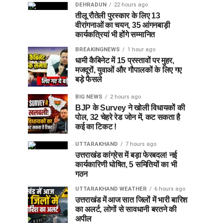
DEHRADUN
22 hours ago
तीलू रौतेली पुरस्कार के लिए 13
वीरांगनाओं का चयन, 35 आंगनबाड़ी
कार्यकत्रियां भी होंगे सम्मानित
BREAKINGNEWS
1 hour ago
धामी कैबिनेट में 15 प्रस्तावों पर मुहर,
मजदूरों, युवाओं और गौपालकों के लिए गए
बड़े फैसले
BIG NEWS
2 hours ago
BJP के Survey ने खोली विधायकों की
पोल, 32 चेहरे रेड जोन में, कट सकता है
कई का टिकट !
UTTARAKHAND
7 hours ago
उत्तराखंड कांग्रेस में बड़ा फेरबदल! नई
कार्यकारिणी घोषित, 5 समितियों का भी
गठन
UTTARAKHAND WEATHER
6 hours ago
उत्तराखंड में आज सात जिलों में भारी बारिश
का अलर्ट, लोगों से सावधानी बरतने की
अपील