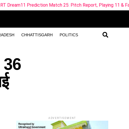
tion Match 25: Pitch Report, Playing 11 & Fantasy Tips
RADESH
CHHATTISGARH
POLITICS
, 36
ाई
ADVERTISEMENT