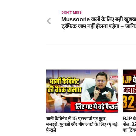
DON'T MISS
Mussoorie वालों के लिए बड़ी खुशख
ट्रैफिक जाम नहीं झेलना पड़ेगा – जानि
धामी कैबिनेट में 15 प्रस्तावों पर मुहर,
BJP के
मजदूरों, युवाओं और गौपालकों के लिए गए बड़े
पोल, 32
फैसले
का टिक