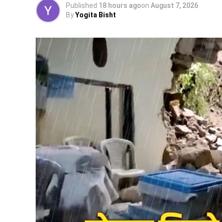
Published
18 hours ago
on
August 7, 2026
By
Yogita Bisht
पढ़े धामी कैबिनेट के प्रमुख फैसले
GST संशोधित अध्यादेश को मंजूरी।
नैनीताल हाईकोर्ट के लिए हल्द्वानी गौलापार में 30 
राज्य क्रीड़ा विश्वविद्यालय हल्द्वानी के लिए 122 पद
जल जीवन मिशन में केंद्र की गाइडलाइंस लागू होंगी