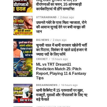
वीरांगनाओं का चयन, 35 आंगनबाड़ी
कार्यकत्रियां भी होंगे सम्मानित
UTTARAKHAND
2 days ago
उफनते गधेरे के पास मिला नवजात!, रोने
की आवाज सुनाई देने पर बची मासूम की
जान
BIG NEWS
2 days ago
चुनावी साल में धामी सरकार खोलेगी भर्ती
का पिटारा, दिसंबर से पहले ढाई हजार से
ज्यादा पदों के लिए फॉर्म
CRICKET
15 hours ago
ML vs TRT Dream11
Prediction Match 25: Pitch
Report, Playing 11 & Fantasy
Tips
BREAKINGNEWS
16 hours ago
धामी कैबिनेट में 15 प्रस्तावों पर मुहर,
मजदूरों, युवाओं और गौपालकों के लिए गए
बड़े फैसले