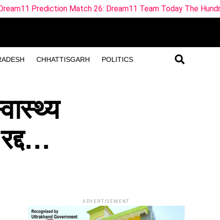
ch 26: Dream11 Team Today The Hundred 2026
ML vs TR
RADESH
CHHATTISGARH
POLITICS
वास्थ्य
 रद्द…
ADVERTISEMENT