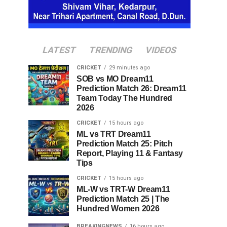
LATEST
TRENDING
VIDEOS
CRICKET
29 minutes ago
SOB vs MO Dream11
Prediction Match 26: Dream11
Team Today The Hundred
2026
CRICKET
15 hours ago
ML vs TRT Dream11
Prediction Match 25: Pitch
Report, Playing 11 & Fantasy
Tips
CRICKET
15 hours ago
ML-W vs TRT-W Dream11
Prediction Match 25 | The
Hundred Women 2026
BREAKINGNEWS
16 hours ago