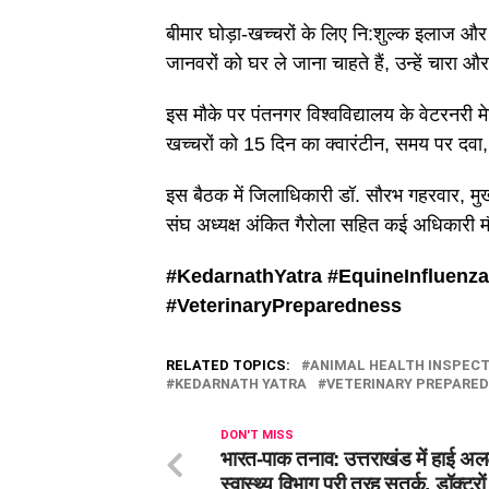
बीमार घोड़ा-खच्चरों के लिए नि:शुल्क इलाज औ
जानवरों को घर ले जाना चाहते हैं, उन्हें चार
इस मौके पर पंतनगर विश्वविद्यालय के वेटरनरी मेड
खच्चरों को 15 दिन का क्वारंटीन, समय पर दवा, 
इस बैठक में जिलाधिकारी डाॅ. सौरभ गहरवार, मुख
संघ अध्यक्ष अंकित गैरोला सहित कई अधिकारी म
#KedarnathYatra #
EquineInfluenza
#
VeterinaryPreparedness
RELATED TOPICS:
ANIMAL HEALTH INSPECT
KEDARNATH YATRA
VETERINARY PREPARE
DON'T MISS
भारत-पाक तनाव: उत्तराखंड में हाई अलर
स्वास्थ्य विभाग पूरी तरह सतर्क, डॉक्टरो