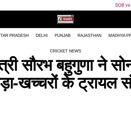
SOB vs MO Dream11 Pre
TAR PRADESH
DELHI
PUNJAB
RAJASTHAN
MADHYA P
CRICKET NEWS
त्री सौरभ बहुगुणा ने सो
घोड़ा-खच्चरों के ट्रायल