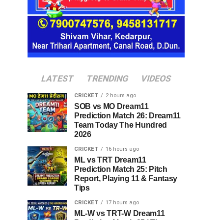
LATEST
TRENDING
VIDEOS
CRICKET
2 hours ago
SOB vs MO Dream11
Prediction Match 26: Dream11
Team Today The Hundred
2026
CRICKET
16 hours ago
ML vs TRT Dream11
Prediction Match 25: Pitch
Report, Playing 11 & Fantasy
Tips
CRICKET
17 hours ago
ML-W vs TRT-W Dream11