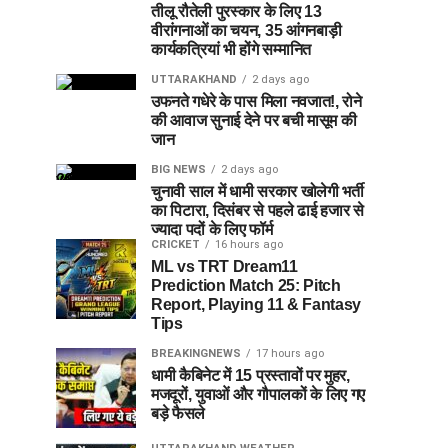
तीलू रौतेली पुरस्कार के लिए 13
वीरांगनाओं का चयन, 35 आंगनबाड़ी
कार्यकत्रियां भी होंगे सम्मानित
UTTARAKHAND
2 days ago
उफनते गधेरे के पास मिला नवजात!, रोने
की आवाज सुनाई देने पर बची मासूम की
जान
BIG NEWS
2 days ago
चुनावी साल में धामी सरकार खोलेगी भर्ती
का पिटारा, दिसंबर से पहले ढाई हजार से
ज्यादा पदों के लिए फॉर्म
CRICKET
16 hours ago
ML vs TRT Dream11
Prediction Match 25: Pitch
Report, Playing 11 & Fantasy
Tips
BREAKINGNEWS
17 hours ago
धामी कैबिनेट में 15 प्रस्तावों पर मुहर,
मजदूरों, युवाओं और गौपालकों के लिए गए
बड़े फैसले