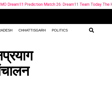
diction Match 26: Dream11 Team Today The Hundred 2026
RADESH
CHHATTISGARH
POLITICS
नप्रयाग
 संचालन