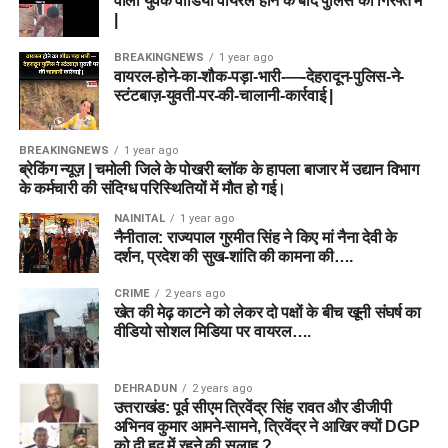
वाला युवक वीडियो वायरल होने के बाद पुलिस की गिरफ्त में
|
BREAKINGNEWS
1 year ago
वायरल-होने-का-शौक-पड़ा-भारी-—-देहरादून-पुलिस-ने-
स्टंटबाज़-युवती-पर-की-चालानी-कार्रवाई |
BREAKINGNEWS
1 year ago
ब्रेकिंग न्यूज़ | चमोली जिले के पोखरी ब्लॉक के हापला बाजार में उद्यान विभाग
के कर्मचारी की संदिग्ध परिस्थितियों में मौत हो गई।
NAINITAL
1 year ago
नैनीताल: राज्यपाल गुरमीत सिंह ने किए मां नैना देवी के
दर्शन, प्रदेश की सुख-शांति की कामना की….
CRIME
2 years ago
खेत की मेढ़ काटने को लेकर दो पक्षों के बीच खूनी संघर्ष का
वीडियो सोशल मिडिया पर वायरल….
DEHRADUN
2 years ago
उत्तराखंड: पूर्व सीएम त्रिवेंद्र सिंह रावत और डीजीपी
अभिनव कुमार आमने-सामने, त्रिवेंद्र ने आखिर क्यों DGP
को दी हद में रहने की सलाह ?