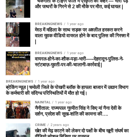
“चकराता के टाइगर फॉल में प्रकृति का कहर — भारी पेड़
और पत्थरों के गिरने से 2 की मौके पर मौत, कई घायल |
BREAKINGNEWS
1 year ago
मेरठ में महिला के साथ सड़क पर अश्लील हरकत करने
वाला युवक वीडियो वायरल होने के बाद पुलिस की गिरफ्त में
|
BREAKINGNEWS
1 year ago
वायरल-होने-का-शौक-पड़ा-भारी-—-देहरादून-पुलिस-ने-
स्टंटबाज़-युवती-पर-की-चालानी-कार्रवाई |
BREAKINGNEWS
1 year ago
ब्रेकिंग न्यूज़ | चमोली जिले के पोखरी ब्लॉक के हापला बाजार में उद्यान विभाग
के कर्मचारी की संदिग्ध परिस्थितियों में मौत हो गई।
NAINITAL
1 year ago
नैनीताल: राज्यपाल गुरमीत सिंह ने किए मां नैना देवी के
दर्शन, प्रदेश की सुख-शांति की कामना की….
CRIME
2 years ago
खेत की मेढ़ काटने को लेकर दो पक्षों के बीच खूनी संघर्ष का
वीडियो सोशल मिडिया पर वायरल….