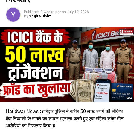
अदालत में पेश किया, जिन्हें अदालत ने 14 दिन की न्यायिक हिरासत में जेल
भेज दिया था।
Published
3 weeks ago
on
July 19, 2026
By
Yogita Bisht
RELATED TOPICS:
INK THROWN ON AJAY GUPTA AND HIS BROTHER-IN-LAW
OUTSIDE THE COURT PREMISES
SURAJ SEVA DAL WORKERS CREATED RUCKUS...HEARING IN
THE COURT TODAY.
UP NEXT
बदरीनाथ धाम पहुंचे सीएम धामी, यात्रा व्यवस्थाओं का लेंगे जायजा…
फिर जायेंगे हल्द्वानी।
DON'T MISS
चारधाम यात्रा: आज से फिर शुरू हुए ऑफलाइन पंजीकरण, जानिए
एक दिन में कितने को अनुमति।
Haridwar News : हरिद्वार पुलिस ने करीब 50 लाख रुपये की संदिग्ध
बैंक निकासी के मामले का सफल खुलासा करते हुए एक महिला समेत तीन
आरोपियों को गिरफ्तार किया है।