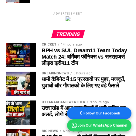
ADVERTISEMENT
TRENDING
CRICKET
14 hours ago
BPH vs SUL Dream11 Team Today
Match 24: बर्मिंघम फीनिक्स vs सनराइजर्स
लीड्स ड्रीम11 टीम
BREAKINGNEWS
5 hours ago
धामी कैबिनेट में 15 प्रस्तावों पर मुहर, मजदूरों,
युवाओं और गौपालकों के लिए गए बड़े फैसले
UTTARAKHAND WEATHER
9 hours ago
उत्तराखंड में आज सात जिलों में भारी बारिश का
Follow Our Facebook
अलर्ट, लोगों से सावधानी बरतने की अपील
Join Our WhatsApp Channel
BIG NEWS
6 hours ago