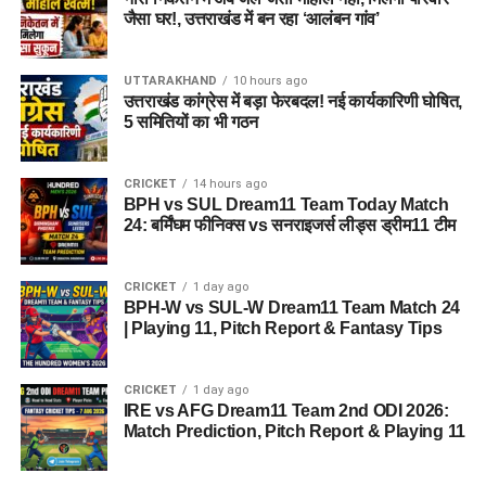
जैसा घर!, उत्तराखंड में बन रहा ‘आलंबन गांव’
2. आरोपी पर क्या आरोप हैं?
आरोपी पर खुद को केंद्र सरकार, गृह मंत्रालय, रक्षा मंत्रालय और भारतीय
UTTARAKHAND
10 hours ago
सेना का वरिष्ठ अधिकारी बताकर लोगों से ठगी करने का आरोप है।
उत्तराखंड कांग्रेस में बड़ा फेरबदल! नई कार्यकारिणी घोषित,
5 समितियों का भी गठन
3. शिकायत किसने दर्ज कराई थी?
CRICKET
14 hours ago
दिल्ली निवासी एक युवती ने शिकायत दर्ज कराई थी। आरोप है कि आरोपी ने
BPH vs SUL Dream11 Team Today Match
प्रभावशाली सरकारी संपर्कों का झांसा देकर उससे करीब 4.5 लाख रुपये
24: बर्मिंघम फीनिक्स vs सनराइजर्स लीड्स ड्रीम11 टीम
ठग लिए।
CRICKET
1 day ago
4. आरोपी लोगों को कैसे झांसे में लेता था?
BPH-W vs SUL-W Dream11 Team Match 24
| Playing 11, Pitch Report & Fantasy Tips
पुलिस के अनुसार, आरोपी अलग-अलग लोगों के सामने अपनी पहचान
बदलता था और खुद को कभी गृह मंत्रालय, कभी रक्षा मंत्रालय तो कभी
CRICKET
1 day ago
सेना का वरिष्ठ अधिकारी बताकर लोगों का भरोसा जीतता था।
IRE vs AFG Dream11 Team 2nd ODI 2026:
Match Prediction, Pitch Report & Playing 11
5. पुलिस को आरोपी के पास से क्या बरामद