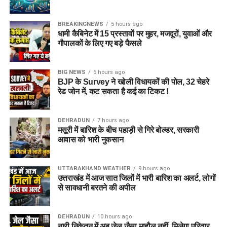
पुलिस द्वारा की गई तलाशी में आरोपी के पास से सेना की वर्दी, बैज, कैप और
वॉकी-टॉकी बरामद किए गए हैं। शुरुआती जांच के अनुसार, इन वस्तुओं का
BREAKINGNEWS
5 hours ago
इस्तेमाल वो लोगों का भरोसा जीतने और खुद को प्रभावशाली अधिकारी
धामी कैबिनेट में 15 प्रस्तावों पर मुहर, मजदूरों, युवाओं और
साबित करने के लिए करता था।
गौपालकों के लिए गए बड़े फैसले
पुलिस मामले की जांच में जुटी
BIG NEWS
6 hours ago
BJP के Survey ने खोली विधायकों की पोल, 32 चेहरे
फिलहाल पुलिस ने मामला दर्ज कर जांच आगे बढ़ा दी है। अधिकारियों का
रेड जोन में, कट सकता है कई का टिकट !
कहना है कि जांच के दौरान यदि अन्य पीड़ित सामने आते हैं तो उनके बयान
भी दर्ज किए जाएंगे और मामले के सभी पहलुओं की गहन पड़ताल की जाएगी।
DEHRADUN
7 hours ago
FAQs (EX Ias Son Yashvardhan Arrested)
मसूरी में बारिश के बीच पहाड़ी से गिरे बोल्डर, सरकारी
आवास को भारी नुकसान
1. क्या देहरादून पुलिस ने पूर्व मुख्य सचिव के बेटे
को गिरफ्तार किया है ?
UTTARAKHAND WEATHER
9 hours ago
उत्तराखंड में आज सात जिलों में भारी बारिश का अलर्ट, लोगों
से सावधानी बरतने की अपील
हां देहरादून पुलिस ने यशवर्धन नाम के युवक को गिरफ्तार किया है, जो
उत्तराखंड के पूर्व मुख्य सचिव और पूर्व आईएएस अधिकारी का बेटा बताया जा
रहा है।
DEHRADUN
10 hours ago
नारी निकेतन में अब जेल जैसा माहौल नहीं, मिलेगा परिवार