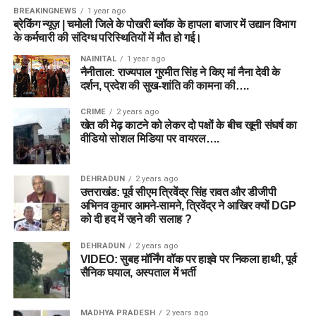
BREAKINGNEWS
1 year ago
ब्रेकिंग न्यूज़ | चमोली जिले के पोखरी ब्लॉक के हापला बाजार में उद्यान विभाग
के कर्मचारी की संदिग्ध परिस्थितियों में मौत हो गई।
NAINITAL
1 year ago
नैनीताल: राज्यपाल गुरमीत सिंह ने किए मां नैना देवी के
दर्शन, प्रदेश की सुख-शांति की कामना की….
CRIME
2 years ago
खेत की मेढ़ काटने को लेकर दो पक्षों के बीच खूनी संघर्ष का
वीडियो सोशल मिडिया पर वायरल….
DEHRADUN
2 years ago
उत्तराखंड: पूर्व सीएम त्रिवेंद्र सिंह रावत और डीजीपी
अभिनव कुमार आमने-सामने, त्रिवेंद्र ने आखिर क्यों DGP
को दी हद में रहने की सलाह ?
DEHRADUN
2 years ago
VIDEO: सुबह मॉर्निंग वॉक पर हाइवे पर निकला हाथी, पूर्व
सैनिक घयाल, अस्पताल में भर्ती
MADHYA PRADESH
2 years ago