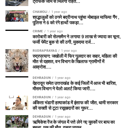
ट्रैफिक जाम से मिलेगी राहत…
CHAMOLI
1 year ago
श्रद्धालुओं को ठगने बद्रीनाथ पहुंचा मोबाइल माफिया गैंग ,
पुलिस ने 6 को रंगे हाथों पकड़ा…
CRIME
1 year ago
कारोबारी को सेल्समैन ने लगाया 9 लाख से ज्यादा का चूना,
फर्जी पेमेंट बुक से की ठगी, मुकदमा दर्ज…
RUDRAPRAYAG
1 year ago
रुद्रप्रयाग: जखोली में फिर गुलदार का कहर, महिला की
मौत से दहशत, वन विभाग के खिलाफ ग्रामीणों में
आक्रोश….
DEHRADUN
1 year ago
देहरादून समेत उत्तराखंड के कई जिलों में आज भी बारिश,
मौसम विभाग ने येलो अलर्ट किया जारी….
DEHRADUN
1 year ago
अंकिता भंडारी हत्याकांड में इंसाफ की जीत, धामी सरकार
की सख्ती से टूटा रसूखदारों का गुरूर…
DEHRADUN
1 year ago
ऋषिकेश रेंज के जंगल में पत्ते लेने गए युवकों पर बाघ का
हमला, एक की मौत, दूसरा घायल….