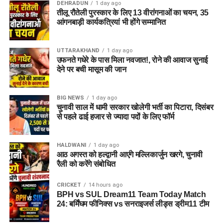
हुआ?
DEHRADUN
1 day ago
तीलू रौतेली पुरस्कार के लिए 13 वीरांगनाओं का चयन, 35
तलाशी के दौरान आरोपी के पास से सेना की वर्दी, बैज, कैप और वॉकी-टॉकी
आंगनबाड़ी कार्यकत्रियां भी होंगे सम्मानित
बरामद किए गए हैं।
UTTARAKHAND
1 day ago
ML vs TRT Dream11 Prediction Match 25: Pitch
उफनते गधेरे के पास मिला नवजात!, रोने की आवाज सुनाई
Report, Playing 11 & Fantasy Tips
देने पर बची मासूम की जान
ML-W vs TRT-W Dream11 Prediction Match 25 |
The Hundred Women 2026
BIG NEWS
1 day ago
चुनावी साल में धामी सरकार खोलेगी भर्ती का पिटारा, दिसंबर
धामी कैबिनेट में 15 प्रस्तावों पर मुहर, मजदूरों, युवाओं और
से पहले ढाई हजार से ज्यादा पदों के लिए फॉर्म
गौपालकों के लिए गए बड़े फैसले
BJP के Survey ने खोली विधायकों की पोल, 32 चेहरे रेड जोन
HALDWANI
1 day ago
आठ अगस्त को हल्द्वानी आएंगे मल्लिकार्जुन खरगे, चुनावी
में, कट सकता है कई का टिकट !
रैली को करेंगे संबोधित
मसूरी में बारिश के बीच पहाड़ी से गिरे बोल्डर, सरकारी आवास को
भारी नुकसान
CRICKET
14 hours ago
BPH vs SUL Dream11 Team Today Match
24: बर्मिंघम फीनिक्स vs सनराइजर्स लीड्स ड्रीम11 टीम