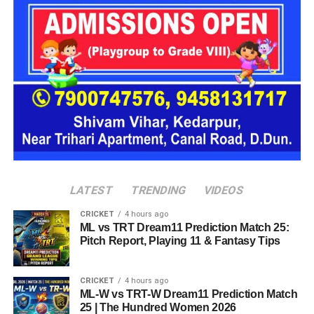
पूछताछ में ये बात सामने आई कि आरोपी अलग-अलग लोगों के सामने अपनी
पहचान बदलता था। कभी वो खुद को गृह मंत्रालय का अधिकारी बताता,
कभी रक्षा मंत्रालय से जुड़ा अफसर और कभी भारतीय सेना का वरिष्ठ
अधिकारी होने का दावा करता था।
देहरादून पुलिस ने किया गिरफ्तार
देहरादून पुलिस
को ये भी जानकारी मिली है कि वो कई होटलों में ठहरने के
बाद भुगतान किए बिना चला जाता था और होटल कर्मचारियों व सुरक्षा
कर्मियों के साथ भी कथित तौर पर धोखाधड़ी करता था।
LATEST
TRENDING
VIDEOS
CRICKET
4 hours ago
ML vs TRT Dream11 Prediction Match 25:
Pitch Report, Playing 11 & Fantasy Tips
CRICKET
4 hours ago
ML-W vs TRT-W Dream11 Prediction Match
25 | The Hundred Women 2026