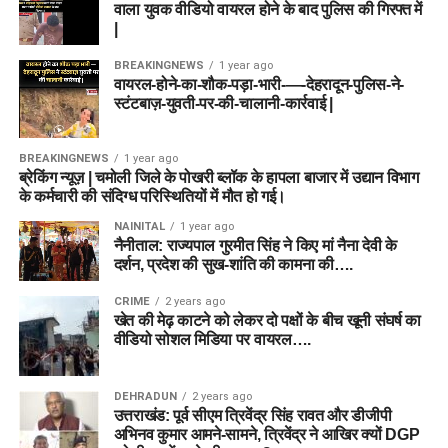
वाला युवक वीडियो वायरल होने के बाद पुलिस की गिरफ्त में
|
BREAKINGNEWS
1 year ago
वायरल-होने-का-शौक-पड़ा-भारी-—-देहरादून-पुलिस-ने-
स्टंटबाज़-युवती-पर-की-चालानी-कार्रवाई |
BREAKINGNEWS
1 year ago
ब्रेकिंग न्यूज़ | चमोली जिले के पोखरी ब्लॉक के हापला बाजार में उद्यान विभाग
के कर्मचारी की संदिग्ध परिस्थितियों में मौत हो गई।
NAINITAL
1 year ago
नैनीताल: राज्यपाल गुरमीत सिंह ने किए मां नैना देवी के
दर्शन, प्रदेश की सुख-शांति की कामना की….
CRIME
2 years ago
खेत की मेढ़ काटने को लेकर दो पक्षों के बीच खूनी संघर्ष का
वीडियो सोशल मिडिया पर वायरल….
DEHRADUN
2 years ago
उत्तराखंड: पूर्व सीएम त्रिवेंद्र सिंह रावत और डीजीपी
अभिनव कुमार आमने-सामने, त्रिवेंद्र ने आखिर क्यों DGP