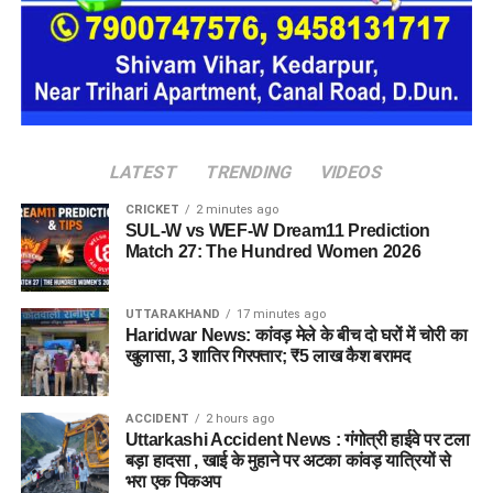
मुख्यमंत्री ने कांवड़ मेले को सफल बनाने में जुटे सफाईकर्मियों और
पुलिसकर्मियों का भी सम्मान किया। उन्होंने कर्मचारियों को माला पहनाकर
LATEST
TRENDING
VIDEOS
और शॉल ओढ़ाकर उनकी सेवाओं के लिए उनका उत्साह बढ़ाया।
CRICKET
2 minutes ago
श्रद्धालुओं की सुविधा और सुरक्षा सरकार
SUL-W vs WEF-W Dream11 Prediction
Match 27: The Hundred Women 2026
की प्राथमिकता
UTTARAKHAND
17 minutes ago
सीएम ने मेले में श्रद्धालुओं के लिए स्वास्थ्य, स्वच्छता, सुरक्षा और अन्य
Haridwar News: कांवड़ मेले के बीच दो घरों में चोरी का
व्यवस्थाओं की जानकारी भी ली। मुख्यमंत्री ने कहा कि कांवड़ यात्रा के
खुलासा, 3 शातिर गिरफ्तार; ₹5 लाख कैश बरामद
दौरान लाखों शिवभक्त हरिद्वार पहुंच रहे हैं और उनकी सुविधा और सुरक्षा
सरकार की प्राथमिकता है। इस दौरान कैबिनेट मंत्री, विधायक,
ACCIDENT
2 hours ago
जनप्रतिनिधि और प्रशासनिक अधिकारी भी मौजूद रहे।
Uttarkashi Accident News : गंगोत्री हाईवे पर टला
बड़ा हादसा , खाई के मुहाने पर अटका कांवड़ यात्रियों से
भरा एक पिकअप