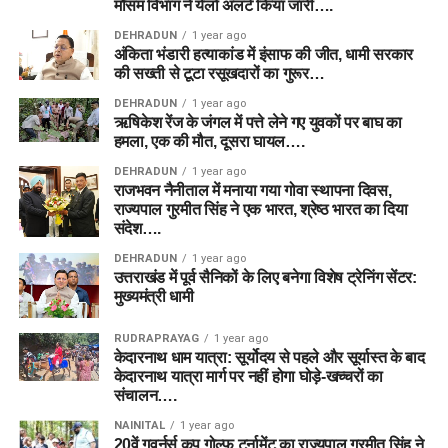
मौसम विभाग ने येलो अलर्ट किया जारी….
DEHRADUN
1 year ago
अंकिता भंडारी हत्याकांड में इंसाफ की जीत, धामी सरकार
की सख्ती से टूटा रसूखदारों का गुरूर…
DEHRADUN
1 year ago
ऋषिकेश रेंज के जंगल में पत्ते लेने गए युवकों पर बाघ का
हमला, एक की मौत, दूसरा घायल….
DEHRADUN
1 year ago
राजभवन नैनीताल में मनाया गया गोवा स्थापना दिवस,
राज्यपाल गुरमीत सिंह ने एक भारत, श्रेष्ठ भारत का दिया
संदेश….
DEHRADUN
1 year ago
उत्तराखंड में पूर्व सैनिकों के लिए बनेगा विशेष ट्रेनिंग सेंटर:
मुख्यमंत्री धामी
RUDRAPRAYAG
1 year ago
केदारनाथ धाम यात्रा: सूर्योदय से पहले और सूर्यास्त के बाद
केदारनाथ यात्रा मार्ग पर नहीं होगा घोड़े-खच्चरों का
संचालन….
NAINITAL
1 year ago
20वें गवर्नर्स कप गोल्फ टूर्नामेंट का राज्यपाल गुरमीत सिंह ने