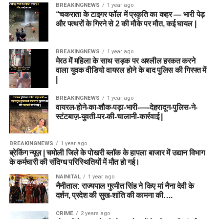
BREAKINGNEWS
1 year ago
“चकराता के टाइगर फॉल में प्रकृति का कहर — भारी पेड़
और पत्थरों के गिरने से 2 की मौके पर मौत, कई घायल |
BREAKINGNEWS
1 year ago
मेरठ में महिला के साथ सड़क पर अश्लील हरकत करने
वाला युवक वीडियो वायरल होने के बाद पुलिस की गिरफ्त में
|
BREAKINGNEWS
1 year ago
वायरल-होने-का-शौक-पड़ा-भारी-—-देहरादून-पुलिस-ने-
स्टंटबाज़-युवती-पर-की-चालानी-कार्रवाई |
BREAKINGNEWS
1 year ago
ब्रेकिंग न्यूज़ | चमोली जिले के पोखरी ब्लॉक के हापला बाजार में उद्यान विभाग
के कर्मचारी की संदिग्ध परिस्थितियों में मौत हो गई।
NAINITAL
1 year ago
नैनीताल: राज्यपाल गुरमीत सिंह ने किए मां नैना देवी के
दर्शन, प्रदेश की सुख-शांति की कामना की….
CRIME
2 years ago