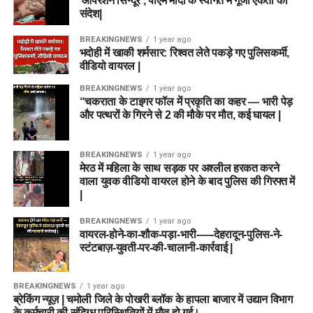
‘ऑपरेशन सिन्दूर’, पीएम मोदी के स्वागत में गूंजा एकता का
संदेश|
BREAKINGNEWS
1 year ago
भदोही में खाकी शर्मसार: रिश्वत लेते पकड़े गए पुलिसकर्मी,
वीडियो वायरल |
BREAKINGNEWS
1 year ago
“चकराता के टाइगर फॉल में प्रकृति का कहर — भारी पेड़
और पत्थरों के गिरने से 2 की मौके पर मौत, कई घायल |
BREAKINGNEWS
1 year ago
मेरठ में महिला के साथ सड़क पर अश्लील हरकत करने
वाला युवक वीडियो वायरल होने के बाद पुलिस की गिरफ्त में
|
BREAKINGNEWS
1 year ago
वायरल-होने-का-शौक-पड़ा-भारी-—-देहरादून-पुलिस-ने-
स्टंटबाज़-युवती-पर-की-चालानी-कार्रवाई |
BREAKINGNEWS
1 year ago
ब्रेकिंग न्यूज़ | चमोली जिले के पोखरी ब्लॉक के हापला बाजार में उद्यान विभाग
के कर्मचारी की संदिग्ध परिस्थितियों में मौत हो गई।