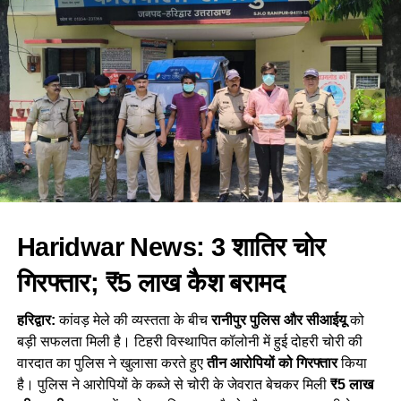
जिससे व्यक्ति को अपने स्वास्थ्य के प्रति समय रहते सावधान किया जा
सकता है। इस अत्याधुनिक प्रणाली के जरिए, मौसम संबंधी इनपुट को
व्यक्ति की विशेषताओं के साथ मिलाकर जोखिम का सही अनुमान लगाया
जाएगा और लोगों को अत्यधिक गर्मी के प्रभावों से बचने के लिए उचित कदम
उठाने का समय मिलेगा।
इस प्रणाली के द्वारा, IIT रुड़की ने सार्वजनिक स्वास्थ्य सुरक्षा को और भी
मजबूत करने की दिशा में एक महत्वपूर्ण कदम उठाया है।
RELATED TOPICS:
UP NEXT
Haridwar News: 3 शातिर चोर
भ्रष्टाचार पर जीरो टॉलरेंस: विजिलेंस ने रिश्वत लेते पकड़ा तहसील
नाजिर, सीएम धामी की नीति का दिख रहा असर…
गिरफ्तार; ₹5 लाख कैश बरामद
DON'T MISS
पुलिस ने पिथौरागढ़ के गौरीहाट गांव में रात्रि चौपाल लगाकर ग्रामीणों
हरिद्वार:
कांवड़ मेले की व्यस्तता के बीच
रानीपुर पुलिस और सीआईयू
को
को जागरूक किया |
बड़ी सफलता मिली है। टिहरी विस्थापित कॉलोनी में हुई दोहरी चोरी की
वारदात का पुलिस ने खुलासा करते हुए
तीन आरोपियों को गिरफ्तार
किया
है। पुलिस ने आरोपियों के कब्जे से चोरी के जेवरात बेचकर मिली
₹5 लाख