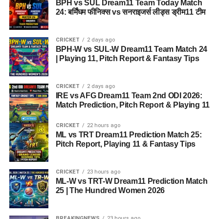
BPH vs SUL Dream11 Team Today Match
24: बर्मिंघम फीनिक्स vs सनराइजर्स लीड्स ड्रीम11 टीम
CRICKET
2 days ago
BPH-W vs SUL-W Dream11 Team Match 24
| Playing 11, Pitch Report & Fantasy Tips
CRICKET
2 days ago
IRE vs AFG Dream11 Team 2nd ODI 2026:
Match Prediction, Pitch Report & Playing 11
CRICKET
22 hours ago
ML vs TRT Dream11 Prediction Match 25:
Pitch Report, Playing 11 & Fantasy Tips
CRICKET
23 hours ago
ML-W vs TRT-W Dream11 Prediction Match
25 | The Hundred Women 2026
BREAKINGNEWS
23 hours ago