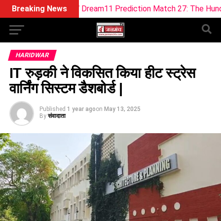
WEF-W Dream11 Prediction Match 27: The Hundred Women 20
Breaking News
HARIDWAR
IT रुड़की ने विकसित किया हीट स्ट्रेस
वार्निंग सिस्टम डैशबोर्ड |
Published
1 year ago
on
May 13, 2025
By
संवादाता