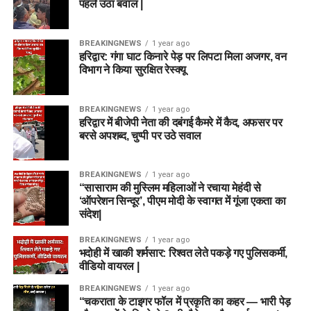
पहले उठा बवाल |
BREAKINGNEWS
1 year ago
हरिद्वार: गंगा घाट किनारे पेड़ पर लिपटा मिला अजगर, वन
विभाग ने किया सुरक्षित रेस्क्यू
BREAKINGNEWS
1 year ago
हरिद्वार में बीजेपी नेता की दबंगई कैमरे में कैद, अफसर पर
बरसे अपशब्द, चुप्पी पर उठे सवाल
BREAKINGNEWS
1 year ago
“सासाराम की मुस्लिम महिलाओं ने रचाया मेहंदी से
‘ऑपरेशन सिन्दूर’, पीएम मोदी के स्वागत में गूंजा एकता का
संदेश|
BREAKINGNEWS
1 year ago
भदोही में खाकी शर्मसार: रिश्वत लेते पकड़े गए पुलिसकर्मी,
वीडियो वायरल |
BREAKINGNEWS
1 year ago
“चकराता के टाइगर फॉल में प्रकृति का कहर — भारी पेड़