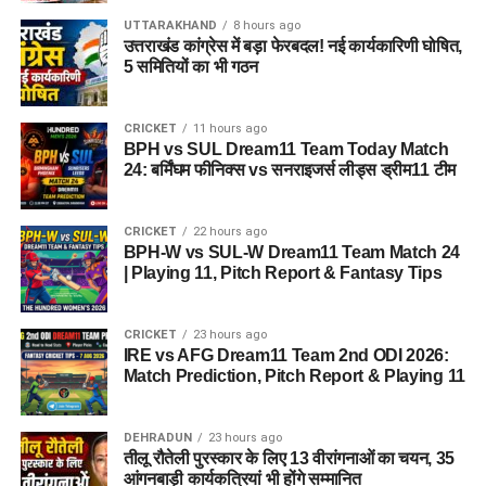
UTTARAKHAND
8 hours ago
आलंबन गांव विकसित करने के लिए करीब 5 एकड़ जमीन की आवश्यकता
उत्तराखंड कांग्रेस में बड़ा फेरबदल! नई कार्यकारिणी घोषित,
बताई गई है। विभाग की पहली प्राथमिकता देहरादून जिले या उसके
5 समितियों का भी गठन
आसपास जमीन तलाशने की थी, लेकिन फिलहाल उपयुक्त जमीन उपलब्ध
नहीं हो पाई है। अब विभाग की ओर से हरिद्वार और आसपास के क्षेत्रों में
CRICKET
11 hours ago
जमीन की तलाश की जा रही है। अधिकारियों को उम्मीद है कि हरिद्वार में
BPH vs SUL Dream11 Team Today Match
इसके लिए उपयुक्त जमीन मिल सकती है।
24: बर्मिंघम फीनिक्स vs सनराइजर्स लीड्स ड्रीम11 टीम
इसके अलावा उत्तरकाशी जिले के चिन्यालीसौड़ में भी एक जमीन को लेकर
CRICKET
22 hours ago
संभावनाएं देखी जा रही हैं। विभाग यह जांच कर रहा है कि वहां की जमीन
BPH-W vs SUL-W Dream11 Team Match 24
और परिस्थितियां आलंबन गांव के निर्माण के लिए उपयुक्त हैं या नहीं।
| Playing 11, Pitch Report & Fantasy Tips
महिलाओं और बच्चों को मिलेगा नया जीवन
CRICKET
23 hours ago
IRE vs AFG Dream11 Team 2nd ODI 2026:
आलंबन गांव की यह योजना सिर्फ एक नया भवन या परिसर तैयार करने की
Match Prediction, Pitch Report & Playing 11
कवायद नहीं है, बल्कि नारी निकेतन में रहने वाली महिलाओं और बच्चों के
प्रति सोच में बदलाव की कोशिश भी है।
DEHRADUN
23 hours ago
तीलू रौतेली पुरस्कार के लिए 13 वीरांगनाओं का चयन, 35
अगर यह योजना धरातल पर उतरती है तो संस्थागत जीवन की जगह उन्हें
आंगनबाड़ी कार्यकत्रियां भी होंगे सम्मानित