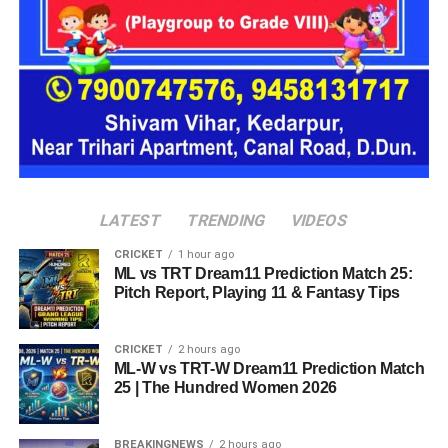
एक परिवार की तर्ज पर लोगों को रखा जाएगा। योजना के मुताबिक, एक
यूनिट में करीब दो महिलाएं, चार बच्चे और एक किशोरी को शामिल किया
जाएगा। इस तरह उन्हें एक परिवार की तरह साथ रहने का अवसर मिलेगा।
हर यूनिट में अलग किचन जैसी सुविधाएं भी होंगी, ताकि वहां रहने वाली
महिलाओं और बच्चों को रोजमर्रा के जीवन में ज्यादा स्वतंत्रता और जिम्मेदारी
का अनुभव हो सके। प्रस्तावित परिसर में कुल 16 घर विकसित किए
जाएंगे, जिनमें करीब 88 लोगों के रहने की व्यवस्था होगी।
LATEST
TRENDING
VIDEOS
CRICKET
1 hour ago
ML vs TRT Dream11 Prediction Match 25:
Pitch Report, Playing 11 & Fantasy Tips
CRICKET
2 hours ago
ML-W vs TRT-W Dream11 Prediction Match
25 | The Hundred Women 2026
BREAKINGNEWS
2 hours ago