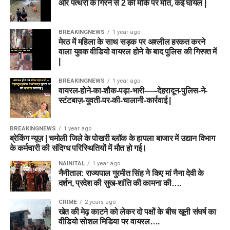
और पत्थरों के गिरने से 2 की मौके पर मौत, कई घायल |
BREAKINGNEWS
1 year ago
मेरठ में महिला के साथ सड़क पर अश्लील हरकत करने
वाला युवक वीडियो वायरल होने के बाद पुलिस की गिरफ्त में
|
BREAKINGNEWS
1 year ago
वायरल-होने-का-शौक-पड़ा-भारी-—-देहरादून-पुलिस-ने-
स्टंटबाज़-युवती-पर-की-चालानी-कार्रवाई |
BREAKINGNEWS
1 year ago
ब्रेकिंग न्यूज़ | चमोली जिले के पोखरी ब्लॉक के हापला बाजार में उद्यान विभाग
के कर्मचारी की संदिग्ध परिस्थितियों में मौत हो गई।
NAINITAL
1 year ago
नैनीताल: राज्यपाल गुरमीत सिंह ने किए मां नैना देवी के
दर्शन, प्रदेश की सुख-शांति की कामना की….
CRIME
2 years ago
खेत की मेढ़ काटने को लेकर दो पक्षों के बीच खूनी संघर्ष का
वीडियो सोशल मिडिया पर वायरल….