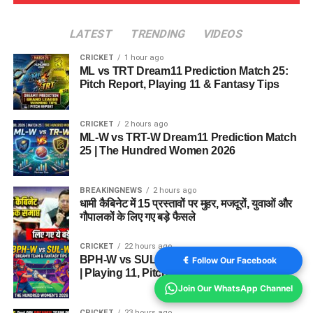
LATEST
TRENDING
VIDEOS
CRICKET
1 hour ago
ML vs TRT Dream11 Prediction Match 25:
Pitch Report, Playing 11 & Fantasy Tips
CRICKET
2 hours ago
ML-W vs TRT-W Dream11 Prediction Match
25 | The Hundred Women 2026
BREAKINGNEWS
2 hours ago
धामी कैबिनेट में 15 प्रस्तावों पर मुहर, मजदूरों, युवाओं और
गौपालकों के लिए गए बड़े फैसले
CRICKET
22 hours ago
BPH-W vs SUL-W Dream11 Team Match 24
Follow Our Facebook
| Playing 11, Pitch Report & Fantasy Tips
Join Our WhatsApp Channel
CRICKET
23 hours ago