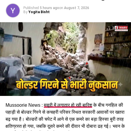
होगा। पुरुष और महिला कर्मचारियों को समान काम के लिए समान
Published
5 hours ago
on
August 7, 2026
मजदूरी का प्रावधान भी किया गया है।
By
Yogita Bisht
पढ़े धामी कैबिनेट के प्रमुख फैसले
Mussoorie News :
मसूरी में लगातार हो रही बारिश
के बीच गनहिल की
GST संशोधित अध्यादेश को मंजूरी।
पहाड़ी से बोल्डर गिरने से कचहरी परिसर स्थित सरकारी आवासों पर खतरा
नैनीताल हाईकोर्ट के लिए हल्द्वानी गौलापार में 30 हेक्टेयर जमीन
बढ़ गया है। बोल्डरों की चपेट में आने से एक कमरे का बड़ा हिस्सा बुरी तरह
देने का फैसला।
क्षतिग्रस्त हो गया, जबकि दूसरे कमरे की दीवार भी दोबारा ढह गई। भवन के