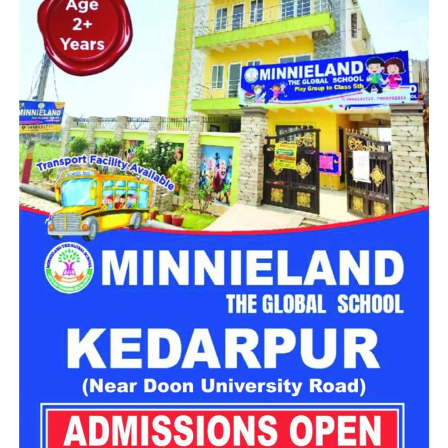
महिला सशक्तिकरण एवं बाल विकास विभाग की ओर से इसके लिए ‘आलंबन
गांव’ विकसित करने की योजना तैयार की जा रही है। इस योजना का उद्देश्य
नारी निकेतन में रहने वाली महिलाओं और बच्चों को सुरक्षित माहौल के साथ-
साथ घर जैसा अपनापन और स्वतंत्रता देना है।
उत्तराखंड में बन रहा ‘आलंबन गांव’
महिला सशक्तिकरण एवं बाल विकास विभाग
के निदेशक आईएएस बंशीलाल
राणा के मुताबिक, नारी निकेतन में आने वाली कई महिलाएं और बच्चे खुद को
एक बंद संस्थान या जेल जैसी जगह पर महसूस करते हैं। यही वजह है कि
कई बार बच्चे वहां से निकलने या भागने की कोशिश तक करने लगते हैं।
इसी समस्या को ध्यान में रखते हुए विभाग अब ऐसा इंफ्रास्ट्रक्चर तैयार
करने की दिशा में काम कर रहा है, जहां रहने वाले लोगों को संस्थागत माहौल
के बजाय परिवार जैसा वातावरण मिल सके।
16 घरों में मिलेगा परिवार जैसा माहौल
प्रस्तावित आलंबन गांव में कॉटेज और छोटे घर विकसित किए जाएंगे। यहां