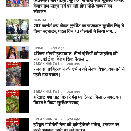
केदारनाथ धाम यात्रा: सूर्योदय से पहले और सूर्यास्त के बाद
केदारनाथ यात्रा मार्ग पर नहीं होगा घोड़े-खच्चरों का
संचालन….
NAINITAL
1 year ago
20वें गवर्नर्स कप गोल्फ टूर्नामेंट का राज्यपाल गुरमीत सिंह ने
किया उद्घाटन, पहले दिन 70 गोल्फरों ने लिया भाग…
CRIME
1 year ago
अंकिता भंडारी हत्याकांड: तीनों दोषियों को उम्रकैद की
सजा, कोर्ट का ऐतिहासिक फैसला…
BREAKINGNEWS
1 year ago
रामनगर: क़ब्रिस्तान की ज़मीन को लेकर विवाद, दफनाने से
पहले उठा बवाल |
BREAKINGNEWS
1 year ago
हरिद्वार: गंगा घाट किनारे पेड़ पर लिपटा मिला अजगर, वन
विभाग ने किया सुरक्षित रेस्क्यू
BREAKINGNEWS
1 year ago
हरिद्वार में बीजेपी नेता की दबंगई कैमरे में कैद, अफसर पर
बरसे अपशब्द, चुप्पी पर उठे सवाल