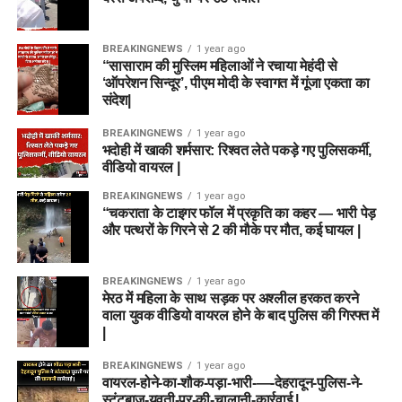
BREAKINGNEWS
1 year ago
“सासाराम की मुस्लिम महिलाओं ने रचाया मेहंदी से
‘ऑपरेशन सिन्दूर’, पीएम मोदी के स्वागत में गूंजा एकता का
संदेश|
BREAKINGNEWS
1 year ago
भदोही में खाकी शर्मसार: रिश्वत लेते पकड़े गए पुलिसकर्मी,
वीडियो वायरल |
BREAKINGNEWS
1 year ago
“चकराता के टाइगर फॉल में प्रकृति का कहर — भारी पेड़
और पत्थरों के गिरने से 2 की मौके पर मौत, कई घायल |
BREAKINGNEWS
1 year ago
मेरठ में महिला के साथ सड़क पर अश्लील हरकत करने
वाला युवक वीडियो वायरल होने के बाद पुलिस की गिरफ्त में
|
BREAKINGNEWS
1 year ago
वायरल-होने-का-शौक-पड़ा-भारी-—-देहरादून-पुलिस-ने-
स्टंटबाज़-युवती-पर-की-चालानी-कार्रवाई |