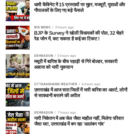
धामी कैबिनेट में 15 प्रस्तावों पर मुहर, मजदूरों, युवाओं और
गौपालकों के लिए गए बड़े फैसले
जेल नहीं, रेजिडेंशियल कॉम्प्लेक्स जैसा
होगा माहौल
BIG NEWS
3 hours ago
BJP के Survey ने खोली विधायकों की पोल, 32 चेहरे
आलंबन गांव की सबसे खास बात यही होगी कि यहां रहने वाली महिलाओं
रेड जोन में, कट सकता है कई का टिकट !
और बच्चों को यह महसूस न हो कि वे किसी जेल या बंद संस्थान में रह रहे
हैं। इसके बजाय पूरा परिसर एक रेजिडेंशियल कॉम्प्लेक्स की तरह विकसित
DEHRADUN
5 hours ago
किया जाएगा, जहां सुरक्षा के साथ रहने, पढ़ाई, दैनिक जीवन और सामाजिक
मसूरी में बारिश के बीच पहाड़ी से गिरे बोल्डर, सरकारी
विकास से जुड़ी सुविधाएं उपलब्ध होंगी।
आवास को भारी नुकसान
परिसर को आधुनिक सुविधाओं से लैस करने की योजना है। यहां आंगनबाड़ी
UTTARAKHAND WEATHER
6 hours ago
केंद्र भी खोले जाएंगे। जरूरत पड़ने पर प्राथमिक विद्यालय की सुविधा भी
उत्तराखंड में आज सात जिलों में भारी बारिश का अलर्ट, लोगों
उपलब्ध कराई जा सकती है। इस पहल का मकसद सिर्फ महिलाओं और
से सावधानी बरतने की अपील
बच्चों को रहने की जगह देना नहीं, बल्कि उन्हें ऐसा वातावरण उपलब्ध कराना
है, जहां वे खुद को सुरक्षित, सम्मानित और परिवार का हिस्सा महसूस कर
DEHRADUN
7 hours ago
सकें।
नारी निकेतन में अब जेल जैसा माहौल नहीं, मिलेगा परिवार
जैसा घर!, उत्तराखंड में बन रहा ‘आलंबन गांव’
5 एकड़ जमीन की हो रही है तलाश