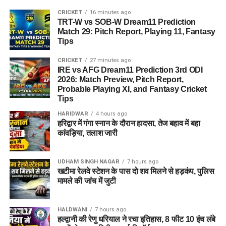
IRE vs AFG Head-to-Head
Captain Options
CRICKET
16 minutes ago
Probable Playing XI (संभावित
🏆 Team 1: Small League / Head-to-Head
Record in ODIs
TRT-W vs SOB-W Dream11 Prediction
Andre Russell
Combination (सुरक्षित टीम)
Match 29: Pitch Report, Playing 11, Fantasy
प्लेइंग 11)
Tips
Donovan Ferreira
वनडे फॉर्मेट में अफगानिस्तान का पलड़ा आयरलैंड के खिलाफ हमेशा भारी
💣 Team 2: Grand League / Mega Contest
रहा है।
Combination (जोखिम भरी टीम)
Trent Rockets Women (TRT-W)
CRICKET
27 minutes ago
Vice-Captain Options
IRE vs AFG Dream11 Prediction 3rd ODI
Playing 11:
2026: Match Preview, Pitch Report,
कुल खेले गए मैच:
33
📈 Match Prediction: कौन जीतेगा आज का मैच?
Dewald Brevis
Probable Playing XI, and Fantasy Cricket
अफगानिस्तान की जीत:
19
Tips
🎯 फैंटेसी क्रिकेट के लिए महत्वपूर्ण टिप्स (Fantasy Tips)
सोफिया डंकली (Sophia Dunkley)
Wiaan Mulder
आयरलैंड की जीत:
13
HARIDWAR
4 hours ago
बायरा मुनी (Beth Mooney – WK)
🔗 उपयोगी लिंक्स और संबंधित स्पोर्ट्स न्यूज
हरिद्वार में गंगा स्नान के दौरान हादसा, तेज बहाव में बहा
Differential Picks (Grand
बिना परिणाम/रद्द:
1
कांवड़िया, तलाश जारी
नैट साइवर-ब्रंट (Nat Sciver-Brunt – C)
League)
एशले गार्डनर (Ashleigh Gardner)
📌 LNS vs BPH Match Details
Team News & Form Analysis
UDHAM SINGH NAGAR
7 hours ago
ग्रेस स्क्रिवेंस (Grace Scrivens)
खटीमा रेलवे स्टेशन के पास दो शव मिलने से हड़कंप, पुलिस
(मैच की पूरी जानकारी)
Shubham Ranjane
मामले की जांच में जुटी
1. Afghanistan (AFG)
हीथर ग्राहम (Heather Graham)
Gideon Peters
टूर्नामेंट:
The Hundred Men’s Competition 2026
केटी जॉर्ज (Katie George)
अफगानिस्तान टीम दूसरे वनडे में शानदार लय में नजर आई। ओपनर
HALDWANI
7 hours ago
Neil Timbers
मैच:
London Spirit (LNS) बनाम Birmingham Phoenix
इब्राहिम जादरान (84 रन) और रहमानुल्लाह गुरबाज (32 रन) ने बेहतरीन
हल्द्वानी की रेणु धरियाल ने रचा इतिहास, 8 फीट 10 इंच लंबे
अलना किंग (Alana King)