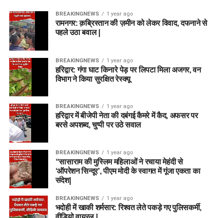
अधिसूचना: टूर्नामेंट के आधिकारिक शेड्यूल और खबरों के लिए
The
नई गेंद से शुरुआत करने वाले ये दोनों तेज गेंदबाज शुरुआती ओवरों में विकेट
BREAKINGNEWS
1 year ago
Hundred Official Website
Disclaimer & Final Thoughts
निकालकर मैच का पासा पलट सकते हैं।
रामनगर: क़ब्रिस्तान की ज़मीन को लेकर विवाद, दफनाने से
पहले उठा बवाल |
और आधिकारिक ईसीबी स्पोर्ट्स पोर्टल्स पर अपडेट देखते रहें।
फैंटेसी
क्रिकेट
खेल में वित्तीय जोखिम शामिल होता है।
Dream11
या
💡 LNS vs BPH Dream11 Team
किसी अन्य फैंटेसी ऐप पर अपनी टीम बनाते समय अपने विवेक और विश्लेषण
BREAKINGNEWS
1 year ago
अस्वीकरण (Disclaimer)
का उपयोग करें। टॉस के बाद (3:00 PM IST) आधिकारिक प्लेइंग 11 की
Suggestions
हरिद्वार: गंगा घाट किनारे पेड़ पर लिपटा मिला अजगर, वन
घोषणा होने पर अपनी टीम में अंतिम बदलाव अवश्य करें।
विभाग ने किया सुरक्षित रेस्क्यू
यह लेख केवल शैक्षणिक और सूचनात्मक उद्देश्यों के लिए लिखा गया है।
🏆 Team 1: Small League / Head-
फैंटेसी स्पोर्ट्स में वित्तीय जोखिम शामिल होता है। कृपया अपनी जिम्मेदारी
BREAKINGNEWS
1 year ago
to-Head Combination (सुरक्षित टीम)
और जोखिम पर खेलें।
हरिद्वार में बीजेपी नेता की दबंगई कैमरे में कैद, अफसर पर
बरसे अपशब्द, चुप्पी पर उठे सवाल
FOR MORE CRICKET PREDICTION VISIT HERE
विकेटकीपर (WK):
Joe Clarke, Lhuan-dre Pretorius
बल्लेबाज (BAT):
Dewald Brevis, Will Smeed
BREAKINGNEWS
1 year ago
“सासाराम की मुस्लिम महिलाओं ने रचाया मेहंदी से
ऑलराउंडर (ALL):
Liam Livingstone (C), David Willey,
‘ऑपरेशन सिन्दूर’, पीएम मोदी के स्वागत में गूंजा एकता का
Rehan Ahmed (VC), James Coles
संदेश|
गेंदबाज (BOWL):
Adam Milne, Usman Tariq, Scott
BREAKINGNEWS
1 year ago
Currie
भदोही में खाकी शर्मसार: रिश्वत लेते पकड़े गए पुलिसकर्मी,
वीडियो वायरल |