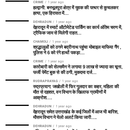
टॉप ऑर्डर कभी भी पासा पलट सकता है।
CRIME
1 year ago
हल्द्वानी: बनभूलपुरा क्षेत्र में युवक की पत्थर से कुचलकर
हत्या, एक हिरासत में…
🎯 फैंटेसी क्रिकेट के लिए महत्वपूर्ण टिप्स
DEHRADUN
1 year ago
देहरादून में स्मार्ट ऑटोमेटेड पार्किंग का कार्य अंतिम चरण में,
(Fantasy Tips)
ट्रैफिक जाम से मिलेगी राहत…
CHAMOLI
1 year ago
टॉस के बाद प्लेइंग 11 चेक करें:
अंतिम प्लेइंग 11 आने के बाद
श्रद्धालुओं को ठगने बद्रीनाथ पहुंचा मोबाइल माफिया गैंग ,
सब्स्टीट्यूट खिलाड़ियों का ध्यान रखें।
पुलिस ने 6 को रंगे हाथों पकड़ा…
CRIME
1 year ago
ऑलराउंडरों पर भरोसा रखें:
द हंड्रेड के 100 गेंदों के फॉर्मेट में
कारोबारी को सेल्समैन ने लगाया 9 लाख से ज्यादा का चूना,
ऑलराउंडर्स सबसे ज्यादा फैंटेसी प्वाइंट्स देने की क्षमता रखते हैं।
फर्जी पेमेंट बुक से की ठगी, मुकदमा दर्ज…
लॉर्ड्स की पिच पर डेथ बॉलिंग:
डेथ ओवरों में गेंदबाजी करने वाले
RUDRAPRAYAG
1 year ago
बॉलर्स को अपनी टीम में जरूर शामिल करें, क्योंकि वे अक्सर 2-3
रुद्रप्रयाग: जखोली में फिर गुलदार का कहर, महिला की
मौत से दहशत, वन विभाग के खिलाफ ग्रामीणों में
विकेट चटका जाते हैं।
आक्रोश….
DEHRADUN
1 year ago
🔗 उपयोगी लिंक्स और संबंधित स्पोर्ट्स न्यूज
देहरादून समेत उत्तराखंड के कई जिलों में आज भी बारिश,
मौसम विभाग ने येलो अलर्ट किया जारी….
क्रिकेट
से जुड़ी अन्य लेटेस्ट अपडेट्स, हेड-टू-हेड स्टैट्स और एक्सपर्ट
DEHRADUN
1 year ago
प्रेडिक्शन पढ़ने के लिए हमारे स्पोर्ट्स सेक्शन पर जाएं। स्पोर्ट्स और लाइव