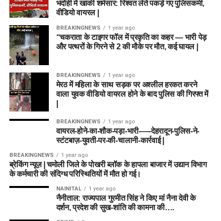
Chris Wood
भदोही में खाकी शर्मसार: रिश्वत लेते पकड़े गए पुलिसकर्मी,
जानिए पिच रिपोर्ट और सम्बंधित प्लेईंग XI…
Option 2: Grand League / Mega
वीडियो वायरल |
गेंदबाज
Lauren Bell (VC)
, Alana King,
Usman Tariq
Kate Cross, Tilly Corteen-
Contest Team (High Risk – High
BREAKINGNEWS
1 year ago
Coleman
“चकराता के टाइगर फॉल में प्रकृति का कहर — भारी पेड़
🔑 Key Players & Fantasy
Reward)
और पत्थरों के गिरने से 2 की मौके पर मौत, कई घायल |
Must-Picks (महत्वपूर्ण खिलाड़ी)
कप्तान (C):
Smriti Mandhana
Wicket-keeper:
रहमानुल्लाह गुरबाज
BREAKINGNEWS
1 year ago
मेरठ में महिला के साथ सड़क पर अश्लील हरकत करने
उपकप्तान (VC):
Lauren Bell
Batters:
सिदीकुल्लाह अतल, हशमतुल्लाह शाहिदी, केड
1.
Liam Livingstone (London
वाला युवक वीडियो वायरल होने के बाद पुलिस की गिरफ्त में
कारमाइकल, हैरी टेक्टर
|
Spirit)
Fantasy Cricket Expert
All-rounders:
अजमतुल्लाह उमरजई, कर्टिस कैम्फर
BREAKINGNEWS
1 year ago
लीविंगस्टोन अपनी आक्रामक बल्लेबाजी और कामचलाऊ लेग-स्पिन व
Winning Tips (फैंटेसी क्रिकेट गुरु
वायरल-होने-का-शौक-पड़ा-भारी-—-देहरादून-पुलिस-ने-
Bowlers:
राशिद खान (C), मार्क अडायर (VC), अल्लाह
ऑफ-स्पिन गेंदबाजी से फैंटेसी प्वाइंट्स की झड़ी लगा सकते हैं। वे इस
स्टंटबाज़-युवती-पर-की-चालानी-कार्रवाई |
गजनफर, गेविन होई
मंत्र)
सीजन स्पिरिट के मुख्य रन-स्कोरर रहे हैं।
BREAKINGNEWS
1 year ago
ब्रेकिंग न्यूज़ | चमोली जिले के पोखरी ब्लॉक के हापला बाजार में उद्यान विभाग
Captain Choice:
राशिद
2.
Joe Clarke (Birmingham
के कर्मचारी की संदिग्ध परिस्थितियों में मौत हो गई।
ऑलराउंडर्स पर दें ज्यादा जोर:
The Hundred फॉर्मेट में 100 गेंदें
खान
ही होती हैं, इसलिए उन ऑलराउंडर्स को अपनी टीम में प्राथमिकता
NAINITAL
1 year ago
Phoenix)
नैनीताल: राज्यपाल गुरमीत सिंह ने किए मां नैना देवी के
दें जो टॉप 4 में बल्लेबाजी करते हैं और कम से कम 15-20 गेंदें
दर्शन, प्रदेश की सुख-शांति की कामना की….
गेंदबाजी भी करते हैं।
जो क्लार्क टॉप-ऑर्डर में निरंतरता के साथ रन बना रहे हैं। विकेटकीपिंग के