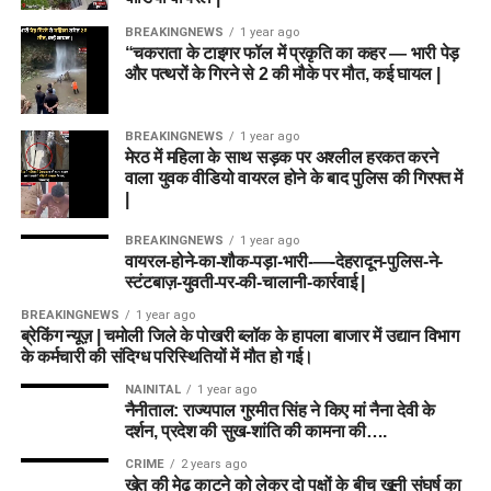
कप्तान / उप-कप्तान विकल्प:
BREAKINGNEWS
1 year ago
“चकराता के टाइगर फॉल में प्रकृति का कहर — भारी पेड़
और पत्थरों के गिरने से 2 की मौके पर मौत, कई घायल |
Captain:
Liam Livingstone
BREAKINGNEWS
1 year ago
Vice-Captain:
Rehan Ahmed या Joe Clarke
मेरठ में महिला के साथ सड़क पर अश्लील हरकत करने
वाला युवक वीडियो वायरल होने के बाद पुलिस की गिरफ्त में
|
💣 Team 2: Grand League / Mega
Contest Combination (जोखिम भरी
BREAKINGNEWS
1 year ago
वायरल-होने-का-शौक-पड़ा-भारी-—-देहरादून-पुलिस-ने-
टीम)
स्टंटबाज़-युवती-पर-की-चालानी-कार्रवाई |
BREAKINGNEWS
1 year ago
विकेटकीपर (WK):
Lhuan-dre Pretorius (C), Joe Clarke
ब्रेकिंग न्यूज़ | चमोली जिले के पोखरी ब्लॉक के हापला बाजार में उद्यान विभाग
के कर्मचारी की संदिग्ध परिस्थितियों में मौत हो गई।
बल्लेबाज (BAT):
Dewald Brevis, Mitchell Owen, Sean
NAINITAL
1 year ago
Dickson
नैनीताल: राज्यपाल गुरमीत सिंह ने किए मां नैना देवी के
दर्शन, प्रदेश की सुख-शांति की कामना की….
ऑलराउंडर (ALL):
Liam Livingstone, David Willey,
Jamie Overton
CRIME
2 years ago
खेत की मेढ़ काटने को लेकर दो पक्षों के बीच खूनी संघर्ष का