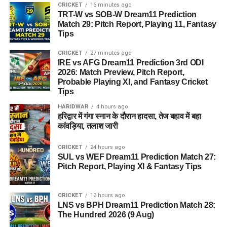
CRICKET
16 minutes ago
TRT-W vs SOB-W Dream11 Prediction
Match 29: Pitch Report, Playing 11, Fantasy
Tips
CRICKET
27 minutes ago
IRE vs AFG Dream11 Prediction 3rd ODI
2026: Match Preview, Pitch Report,
Probable Playing XI, and Fantasy Cricket
Tips
HARIDWAR
4 hours ago
हरिद्वार में गंगा स्नान के दौरान हादसा, तेज बहाव में बहा
कांवड़िया, तलाश जारी
CRICKET
24 hours ago
SUL vs WEF Dream11 Prediction Match 27:
Pitch Report, Playing XI & Fantasy Tips
CRICKET
12 hours ago
LNS vs BPH Dream11 Prediction Match 28:
The Hundred 2026 (9 Aug)