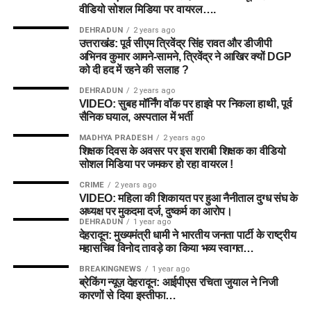
गेंदबाज (BOWL):
Adam Milne, Usman Tariq (VC), Tom
वीडियो सोशल मिडिया पर वायरल….
Helm
DEHRADUN
2 years ago
उत्तराखंड: पूर्व सीएम त्रिवेंद्र सिंह रावत और डीजीपी
अभिनव कुमार आमने-सामने, त्रिवेंद्र ने आखिर क्यों DGP
कप्तान / उप-कप्तान विकल्प:
को दी हद में रहने की सलाह ?
DEHRADUN
2 years ago
VIDEO: सुबह मॉर्निंग वॉक पर हाइवे पर निकला हाथी, पूर्व
Captain:
Lhuan-dre Pretorius
सैनिक घयाल, अस्पताल में भर्ती
Vice-Captain:
Usman Tariq या David Willey
MADHYA PRADESH
2 years ago
शिक्षक दिवस के अवसर पर इस शराबी शिक्षक का वीडियो
सोशल मिडिया पर जमकर हो रहा वायरल !
📈 Match Prediction: कौन जीतेगा
CRIME
2 years ago
आज का मैच?
VIDEO: महिला की शिकायत पर हुआ नैनीताल दुग्ध संघ के
अध्यक्ष पर मुकदमा दर्ज, दुष्कर्म का आरोप।
DEHRADUN
1 year ago
आंकड़ों और हेड-टू-हेड रिकॉर्ड्स की बात करें तो
Birmingham
देहरादून: मुख्यमंत्री धामी ने भारतीय जनता पार्टी के राष्ट्रीय
महासचिव विनोद तावड़े का किया भव्य स्वागत…
Phoenix
ने पिछले मैचों में
London Spirit
के खिलाफ बेहतर प्रदर्शन
किया है। हालांकि, लॉर्ड्स के अपने घरेलू मैदान पर London Spirit के
BREAKINGNEWS
1 year ago
पास लियम लिविंगस्टोन और डेविड विली जैसे मैच-विनर मौजूद हैं। इस मैच
ब्रेकिंग न्यूज़ देहरादून: आईपीएस रचिता जुयाल ने निजी
कारणों से दिया इस्तीफा…
में 55% संभावना बर्मिंघम फिनिक्स की जीत की है, लेकिन लंदन स्पिरिट का