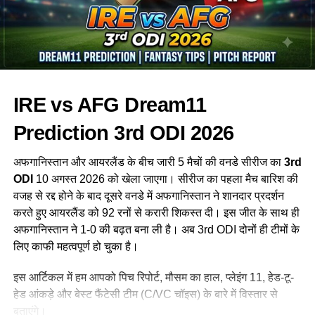
Russell, Keshav Maharaj (c), Lizaad Williams, Lungi
Key Players to Watch Out For (मैच के प्रमुख खिलाड़ी)
Ngidi, Gideon Peters, Tymal Mills, Sibanelo Makhanya,
Roston Chase, Keith Dudgeon, Junaid Dawood, Bryce
1. Nat Sciver-Brunt (TRT-W)
Parsons, Will Smeed, Daniel Smith, Codi Yusuf, Meeka el
2. Smriti Mandhana (SOB-W)
Prince
3. Ashleigh Gardner (TRT-W)
IRE vs AFG Dream11
Key Players:
4. Danni Wyatt-Hodge (SOB-W)
Prediction 3rd ODI 2026
Andre Russell:
फैंटेसी का सबसे बड़ा हथियार
5. Lauren Bell (SOB-W)
अफगानिस्तान और आयरलैंड के बीच जारी 5 मैचों की वनडे सीरीज का
3rd
Dewald Brevis:
युवा लेकिन विस्फोटक
ODI
10 अगस्त 2026 को खेला जाएगा। सीरीज का पहला मैच बारिश की
TRT-W vs SOB-W Dream11 Prediction Team (फैंटेसी
Keshav Maharaj:
अनुभव और कंट्रोल
वजह से रद्द होने के बाद दूसरे वनडे में अफगानिस्तान ने शानदार प्रदर्शन
ड्रीम11 टीम)
करते हुए आयरलैंड को 92 रनों से करारी शिकस्त दी। इस जीत के साथ ही
Team 1: Head-to-Head / Small League
Joburg Super Kings Squad
अफगानिस्तान ने 1-0 की बढ़त बना ली है। अब 3rd ODI दोनों ही टीमों के
Team
लिए काफी महत्वपूर्ण हो चुका है।
Analysis
Team 2: Grand League / Mega Contest
इस आर्टिकल में हम आपको पिच रिपोर्ट, मौसम का हाल, प्लेइंग 11, हेड-टू-
Team
Squad:
हेड आंकड़े और बेस्ट फैंटेसी टीम (C/VC चॉइस) के बारे में विस्तार से
James Vince, Rivaldo Moonsamy (wk), Michael-Kyle
बताएंगे।