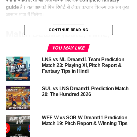
guide
है। यहां आपको पिच रिपोर्ट से लेकर कप्तान विकल्प तक सब कुछ
आसान भाषा में मिलेगा।
CONTINUE READING
Match Details (Date, Time,
Venue)
YOU MAY LIKE
LNS vs ML Dream11 Team Prediction
Match:
Joburg Super Kings vs Pretoria Capitals
Match 23: Playing XI, Pitch Report &
Series:
SA20, 2025-26
Fantasy Tips in Hindi
Match No.:
28th
SUL vs LNS Dream11 Prediction Match
Venue:
The Wanderers Stadium, Johannesburg
20: The Hundred 2026
Time:
5:30 PM Local | 9:00 PM IST
यह मुकाबला हाई-वोल्टेज रहने वाला है क्योंकि दोनों टीमें आक्रामक क्रिकेट
WEF-W vs SOB-W Dream11 Prediction
के लिए जानी जाती हैं।
Match 19: Pitch Report & Winning Tips