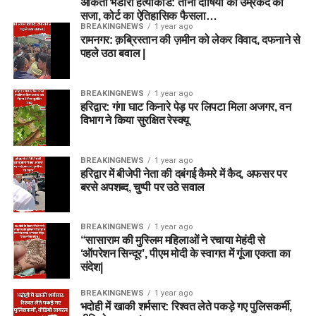
अंकिता भंडारी हत्याकांड: तीनों दोषियों को उम्रकैद की
सजा, कोर्ट का ऐतिहासिक फैसला…
BREAKINGNEWS
1 year ago
रामनगर: क़ब्रिस्तान की ज़मीन को लेकर विवाद, दफनाने से
पहले उठा बवाल |
BREAKINGNEWS
1 year ago
हरिद्वार: गंगा घाट किनारे पेड़ पर लिपटा मिला अजगर, वन
विभाग ने किया सुरक्षित रेस्क्यू
BREAKINGNEWS
1 year ago
हरिद्वार में बीजेपी नेता की दबंगई कैमरे में कैद, अफसर पर
बरसे अपशब्द, चुप्पी पर उठे सवाल
BREAKINGNEWS
1 year ago
“सासाराम की मुस्लिम महिलाओं ने रचाया मेहंदी से
‘ऑपरेशन सिन्दूर’, पीएम मोदी के स्वागत में गूंजा एकता का
संदेश|
BREAKINGNEWS
1 year ago
भदोही में खाकी शर्मसार: रिश्वत लेते पकड़े गए पुलिसकर्मी,