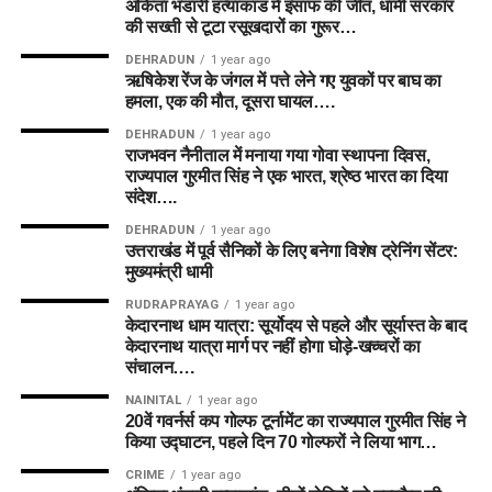
अंकिता भंडारी हत्याकांड में इंसाफ की जीत, धामी सरकार
न्यूज की गहराई से कवरेज के लिए
Janmanch TV
के फैंटेसी क्रिकेट
की सख्ती से टूटा रसूखदारों का गुरूर…
पेज को विजिट करें और खेल जगत की हर खबर से अपडेट रहें।
DEHRADUN
1 year ago
आधिकारिक शेड्यूल और स्कोरकार्ड के लिए
ECB The Hundred
ऋषिकेश रेंज के जंगल में पत्ते लेने गए युवकों पर बाघ का
Official Website
देखें।
हमला, एक की मौत, दूसरा घायल….
DEHRADUN
1 year ago
अस्वीकरण (Disclaimer): फैंटेसी स्पोर्ट्स में वित्तीय जोखिम शामिल है।
राजभवन नैनीताल में मनाया गया गोवा स्थापना दिवस,
कृपया अपनी जिम्मेदारी और समझदारी से खेलें। यह लेख केवल विश्लेषण
राज्यपाल गुरमीत सिंह ने एक भारत, श्रेष्ठ भारत का दिया
संदेश….
और सूचनात्मक उद्देश्यों के लिए प्रदान किया गया है।
DEHRADUN
1 year ago
उत्तराखंड में पूर्व सैनिकों के लिए बनेगा विशेष ट्रेनिंग सेंटर:
मुख्यमंत्री धामी
RUDRAPRAYAG
1 year ago
केदारनाथ धाम यात्रा: सूर्योदय से पहले और सूर्यास्त के बाद
केदारनाथ यात्रा मार्ग पर नहीं होगा घोड़े-खच्चरों का
संचालन….
NAINITAL
1 year ago
20वें गवर्नर्स कप गोल्फ टूर्नामेंट का राज्यपाल गुरमीत सिंह ने
किया उद्घाटन, पहले दिन 70 गोल्फरों ने लिया भाग…
CRIME
1 year ago