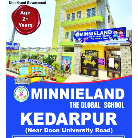
है।
चारधाम यात्रा को दो दिन के लिए किया
स्थगित
चारधाम यात्रा मार्ग पर विभिन्न स्थानों पर भूस्खलन होने से आवाजाही
प्रभावित हुई है। इन्हीं परिस्थितियों को देखते हुए गढ़वाल आयुक्त आनंद
स्वरूप ने 28 और 29 जुलाई को यात्रा स्थगित करने के निर्देश जारी किए
हैं। प्रशासन का कहना है कि मौसम की स्थिति सामान्य होने और मार्ग पूरी
तरह सुरक्षित होने के बाद ही यात्रा दोबारा शुरू करने पर फैसला लिया
जाएगा।
लगातार हो रही बारिश ने बढ़ाई परेशानी
राज्य के कई जिलों में बारिश का प्रभाव लगातार बना हुआ है। मौसम विभाग
के अनुसार उत्तरकाशी, देहरादून, टिहरी, रुद्रप्रयाग, चमोली, ऊधम सिंह
नगर, बागेश्वर, पिथौरागढ़ और नैनीताल में भारी से बहुत भारी वर्षा होने की
संभावना है। इसके अलावा कुछ क्षेत्रों में तेज गर्जना, बिजली गिरने और