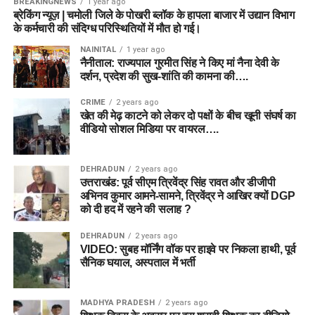
BREAKINGNEWS
1 year ago
ब्रेकिंग न्यूज़ | चमोली जिले के पोखरी ब्लॉक के हापला बाजार में उद्यान विभाग
के कर्मचारी की संदिग्ध परिस्थितियों में मौत हो गई।
NAINITAL
1 year ago
नैनीताल: राज्यपाल गुरमीत सिंह ने किए मां नैना देवी के
दर्शन, प्रदेश की सुख-शांति की कामना की….
CRIME
2 years ago
खेत की मेढ़ काटने को लेकर दो पक्षों के बीच खूनी संघर्ष का
वीडियो सोशल मिडिया पर वायरल….
DEHRADUN
2 years ago
उत्तराखंड: पूर्व सीएम त्रिवेंद्र सिंह रावत और डीजीपी
अभिनव कुमार आमने-सामने, त्रिवेंद्र ने आखिर क्यों DGP
को दी हद में रहने की सलाह ?
DEHRADUN
2 years ago
VIDEO: सुबह मॉर्निंग वॉक पर हाइवे पर निकला हाथी, पूर्व
सैनिक घयाल, अस्पताल में भर्ती
MADHYA PRADESH
2 years ago