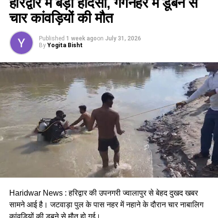
हरिद्वार में बड़ा हादसा, गंगनहर में डूबने से
कैबिनेट ने
उत्तराखंड मजदूरी संहिता नियमावली
को मंजूरी दी।
चार कांवड़ियों की मौत
इसके तहत श्रमिकों को हर महीने की 7 तारीख तक वेतन देना
होगा। पुरुष और महिला कर्मचारियों को समान काम के लिए समान
Published
1 week ago
on
July 31, 2026
मजदूरी का प्रावधान भी किया गया है।
By
Yogita Bisht
पढ़े धामी कैबिनेट के प्रमुख फैसले
Haridwar News : हरिद्वार की उपनगरी ज्वालापुर से बेहद दुखद खबर
सामने आई है। जटवाड़ा पुल के पास नहर में नहाने के दौरान चार नाबालिग
GST संशोधित अध्यादेश को मंजूरी।
कांवड़ियों की डूबने से मौत
हो गई।