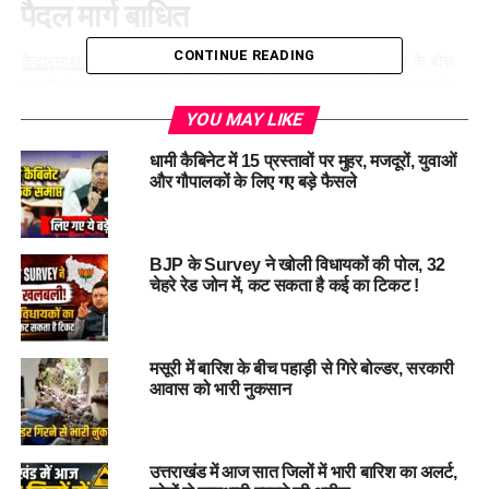
पैदल मार्ग बाधित
CONTINUE READING
केदारनाथ यात्रा मार्ग
पर गुरुवार सुबह सोनप्रयाग और मुनकटिया के बीच
पहाड़ी से अचानक पत्थर गिरने की घटना के बाद प्रशासन ने एहतियात के
तौर पर पैदल यात्रा कुछ समय के लिए रोक दी। श्रद्धालुओं की सुरक्षा को
YOU MAY LIKE
प्राथमिकता देते हुए मार्ग पर आवाजाही फिलहाल बंद कर दी गई है।
धामी कैबिनेट में 15 प्रस्तावों पर मुहर, मजदूरों, युवाओं
और गौपालकों के लिए गए बड़े फैसले
अस्थाई रूप से रोकी गई केदारनाथ यात्रा
जिला आपदा प्रबंधन अधिकारी
नंदन सिंह रजवार ने बताया कि सुबह
BJP के Survey ने खोली विधायकों की पोल, 32
संबंधित अधिकारियों से मुनकटिया क्षेत्र में पहाड़ी से पत्थर गिरने की सूचना
चेहरे रेड जोन में, कट सकता है कई का टिकट !
प्राप्त हुई। सूचना मिलते ही संबंधित विभाग की टीमें जेसीबी मशीनों के साथ
मौके पर पहुंच गईं और मार्ग पर गिरे मलबे व बड़े पत्थरों को हटाने का कार्य
शुरू कर दिया।
मसूरी में बारिश के बीच पहाड़ी से गिरे बोल्डर, सरकारी
आवास को भारी नुकसान
उत्तराखंड में आज सात जिलों में भारी बारिश का अलर्ट,