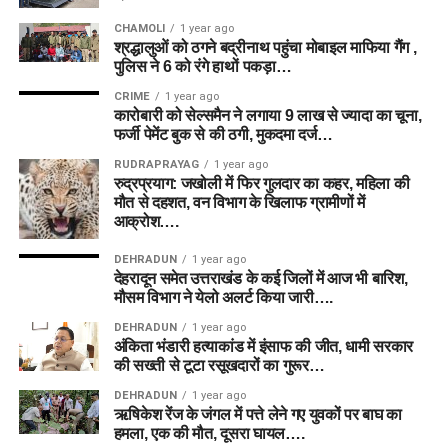
CHAMOLI
1 year ago
श्रद्धालुओं को ठगने बद्रीनाथ पहुंचा मोबाइल माफिया गैंग ,
पुलिस ने 6 को रंगे हाथों पकड़ा…
CRIME
1 year ago
कारोबारी को सेल्समैन ने लगाया 9 लाख से ज्यादा का चूना,
फर्जी पेमेंट बुक से की ठगी, मुकदमा दर्ज…
RUDRAPRAYAG
1 year ago
रुद्रप्रयाग: जखोली में फिर गुलदार का कहर, महिला की
मौत से दहशत, वन विभाग के खिलाफ ग्रामीणों में
आक्रोश….
DEHRADUN
1 year ago
देहरादून समेत उत्तराखंड के कई जिलों में आज भी बारिश,
मौसम विभाग ने येलो अलर्ट किया जारी….
DEHRADUN
1 year ago
अंकिता भंडारी हत्याकांड में इंसाफ की जीत, धामी सरकार
की सख्ती से टूटा रसूखदारों का गुरूर…
DEHRADUN
1 year ago
ऋषिकेश रेंज के जंगल में पत्ते लेने गए युवकों पर बाघ का
हमला, एक की मौत, दूसरा घायल….