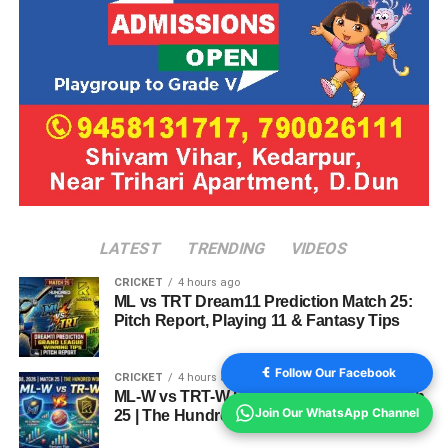
LATEST
TRENDING
VIDEOS
CRICKET
4 hours ago
ML vs TRT Dream11 Prediction Match 25:
Pitch Report, Playing 11 & Fantasy Tips
Follow Our Facebook
CRICKET
4 hours ago
ML-W vs TRT-W Dream11 Prediction Match
Join Our WhatsApp Channel
25 | The Hundred Women 2026