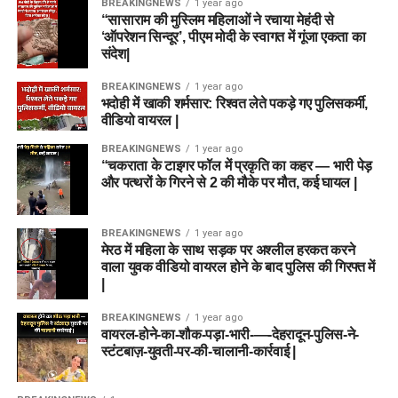
BREAKINGNEWS
1 year ago
“सासाराम की मुस्लिम महिलाओं ने रचाया मेहंदी से
‘ऑपरेशन सिन्दूर’, पीएम मोदी के स्वागत में गूंजा एकता का
संदेश|
BREAKINGNEWS
1 year ago
भदोही में खाकी शर्मसार: रिश्वत लेते पकड़े गए पुलिसकर्मी,
वीडियो वायरल |
BREAKINGNEWS
1 year ago
“चकराता के टाइगर फॉल में प्रकृति का कहर — भारी पेड़
और पत्थरों के गिरने से 2 की मौके पर मौत, कई घायल |
BREAKINGNEWS
1 year ago
मेरठ में महिला के साथ सड़क पर अश्लील हरकत करने
वाला युवक वीडियो वायरल होने के बाद पुलिस की गिरफ्त में
|
BREAKINGNEWS
1 year ago
वायरल-होने-का-शौक-पड़ा-भारी-—-देहरादून-पुलिस-ने-
स्टंटबाज़-युवती-पर-की-चालानी-कार्रवाई |