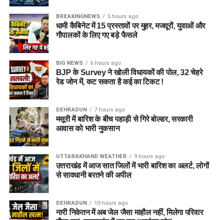
BREAKINGNEWS
5 hours ago
धामी कैबिनेट में 15 प्रस्तावों पर मुहर, मजदूरों, युवाओं और
गौपालकों के लिए गए बड़े फैसले
BIG NEWS
6 hours ago
BJP के Survey ने खोली विधायकों की पोल, 32 चेहरे
राज्य आपदा प्रबंधन तंत्र और जिला प्रशासन को संवेदनशील इलाकों में
रेड जोन में, कट सकता है कई का टिकट !
सतर्क रहने के निर्देश दिए गए हैं। साथ ही भूस्खलन संभावित क्षेत्रों पर
लगातार निगरानी रखी जा रही है, ताकि किसी भी आपात स्थिति से समय
DEHRADUN
7 hours ago
रहते निपटा जा सके।
मसूरी में बारिश के बीच पहाड़ी से गिरे बोल्डर, सरकारी
आवास को भारी नुकसान
मौसम विभाग और प्रशासन की ताजा
एडवाइजरी देखने की अपील
UTTARAKHAND WEATHER
9 hours ago
उत्तराखंड में आज सात जिलों में भारी बारिश का अलर्ट, लोगों
से सावधानी बरतने की अपील
प्रशासन ने चारधाम यात्रा पर जाने वाले श्रद्धालुओं और अन्य यात्रियों से
अपील की है कि वे यात्रा शुरू करने से पहले मौसम विभाग और प्रशासन की
ताजा एडवाइजरी जरूर देखें। जब तक मौसम अनुकूल नहीं हो जाता, तब
DEHRADUN
10 hours ago
नारी निकेतन में अब जेल जैसा माहौल नहीं, मिलेगा परिवार
तक अनावश्यक यात्रा से बचें और केवल आधिकारिक सूचना के आधार पर