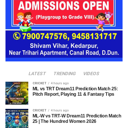
अचानक बाढ़ जैसी परिस्थितियां भी बन सकती हैं।
LATEST
TRENDING
VIDEOS
CRICKET
4 hours ago
ML vs TRT Dream11 Prediction Match 25:
Pitch Report, Playing 11 & Fantasy Tips
CRICKET
4 hours ago
ML-W vs TRT-W Dream11 Prediction Match
25 | The Hundred Women 2026