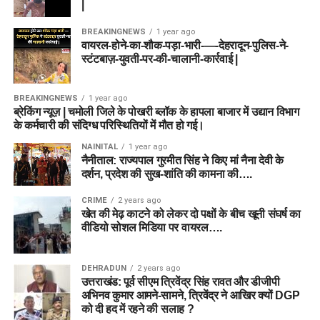
|
BREAKINGNEWS
1 year ago
वायरल-होने-का-शौक-पड़ा-भारी-—-देहरादून-पुलिस-ने-
स्टंटबाज़-युवती-पर-की-चालानी-कार्रवाई |
BREAKINGNEWS
1 year ago
ब्रेकिंग न्यूज़ | चमोली जिले के पोखरी ब्लॉक के हापला बाजार में उद्यान विभाग
के कर्मचारी की संदिग्ध परिस्थितियों में मौत हो गई।
NAINITAL
1 year ago
नैनीताल: राज्यपाल गुरमीत सिंह ने किए मां नैना देवी के
दर्शन, प्रदेश की सुख-शांति की कामना की….
CRIME
2 years ago
खेत की मेढ़ काटने को लेकर दो पक्षों के बीच खूनी संघर्ष का
वीडियो सोशल मिडिया पर वायरल….
DEHRADUN
2 years ago
उत्तराखंड: पूर्व सीएम त्रिवेंद्र सिंह रावत और डीजीपी
अभिनव कुमार आमने-सामने, त्रिवेंद्र ने आखिर क्यों DGP
को दी हद में रहने की सलाह ?