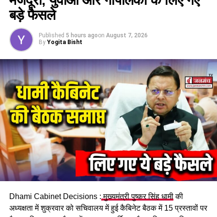
बड़े फैसले
UP NEXT
मसूरी में मलबा गिरने से कार खाई में गिरी, 20 यात्रियों से भरी बस
फंसी, मौके पर पहुंचे SDM ने संभाला मोर्चा
Published
5 hours ago
on
August 7, 2026
By
Yogita Bisht
DON'T MISS
नैनीताल में अगर बजाया हॉर्न तो लगेगा जुर्माना, नियम तोड़ने पर होगा
सख्त एक्शन, जानें क्यों ?
Dhami Cabinet Decisions :
मुख्यमंत्री पुष्कर सिंह धामी
की
अध्यक्षता में शुक्रवार को सचिवालय में हुई कैबिनेट बैठक में 15 प्रस्तावों पर