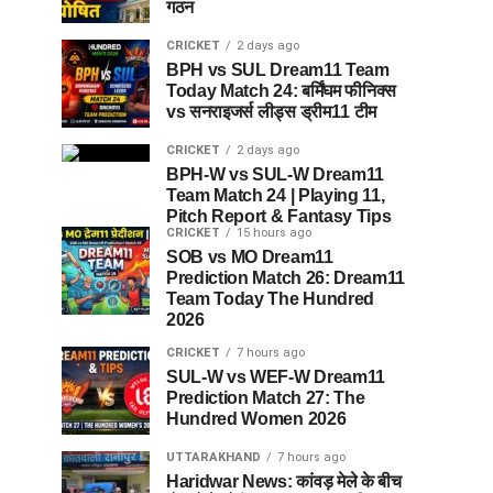
गठन
CRICKET
2 days ago
BPH vs SUL Dream11 Team
Today Match 24: बर्मिंघम फीनिक्स
vs सनराइजर्स लीड्स ड्रीम11 टीम
CRICKET
2 days ago
BPH-W vs SUL-W Dream11
Team Match 24 | Playing 11,
Pitch Report & Fantasy Tips
CRICKET
15 hours ago
SOB vs MO Dream11
Prediction Match 26: Dream11
Team Today The Hundred
2026
CRICKET
7 hours ago
SUL-W vs WEF-W Dream11
Prediction Match 27: The
Hundred Women 2026
UTTARAKHAND
7 hours ago
Haridwar News: कांवड़ मेले के बीच