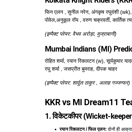
Kolkata Knight Riders (KKR
फिन एलन , सुनील नरेन, अंगकृष रघुवंशी (wk), अज
पोवेल,अनुकूल रॉय , वरुण चक्रवर्ती, कार्तिक त्य
(इम्पैक्ट प्लेयर: वैभव अरोड़ा, मुज्राबानी)
Mumbai Indians (MI) Predic
रोहित शर्मा, रयान रिकलटन (w), सूर्यकुमार यादव
रघु शर्मा , जसप्रीत बुमराह, दीपक चाहर
(इम्पैक्ट प्लेयर: शार्दुल ठाकुर , अलाह गज्जन्फर)
KKR vs MI Dream11 Team: 
1. विकेटकीपर (Wicket-keeper
रयान रिकलटन / फिल एलन:
दोनों ही आक्राम