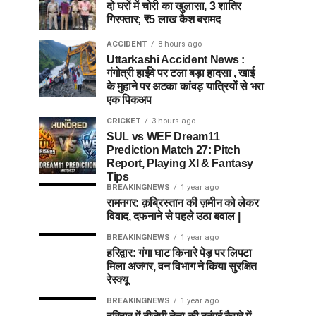
दो घरों में चोरी का खुलासा, 3 शातिर
गिरफ्तार; ₹5 लाख कैश बरामद
ACCIDENT
8 hours ago
Uttarkashi Accident News :
गंगोत्री हाईवे पर टला बड़ा हादसा , खाई
के मुहाने पर अटका कांवड़ यात्रियों से भरा
एक पिकअप
CRICKET
3 hours ago
SUL vs WEF Dream11
Prediction Match 27: Pitch
Report, Playing XI & Fantasy
Tips
BREAKINGNEWS
1 year ago
रामनगर: क़ब्रिस्तान की ज़मीन को लेकर
विवाद, दफनाने से पहले उठा बवाल |
BREAKINGNEWS
1 year ago
हरिद्वार: गंगा घाट किनारे पेड़ पर लिपटा
मिला अजगर, वन विभाग ने किया सुरक्षित
रेस्क्यू
BREAKINGNEWS
1 year ago