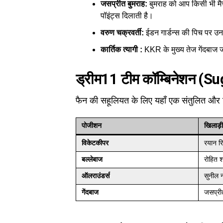
जसप्रीत बुमराह:
बुमराह को आप किसी भी मै
पॉइंट्स दिलाती है।
वरुण चक्रवर्ती:
ईडन गार्डन्स की पिच पर उनक
कार्तिक त्यागी :
KKR के मुख्य तेज गेंदबाज ज
ड्रीम11 टीम कॉम्बिनेशन
फैन की सहूलियत के लिए यहाँ एक संतुलित और 
पोजीशन
खिलाड़
विकेटकीपर
रयान रि
बल्लेबाज
रोहित श
ऑलराउंडर्स
सुनील न
गेंदबाज
जसप्रीत