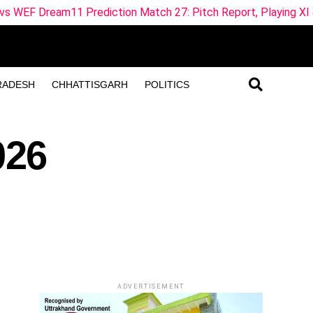
diction Match 27: Pitch Report, Playing XI & Fantasy Tips
RADESH
CHHATTISGARH
POLITICS
026
ADVERTISEMENT