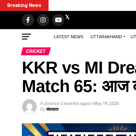
Breaking News
LATEST NEWS
UTTARAKHAND
UT
CRICKET
KKR vs MI Dre
Match 65: आज की 
Published
3 months ago
on
May 19, 2026
By
संवादाता