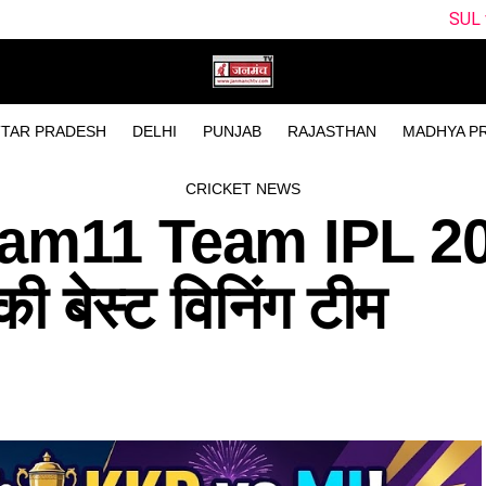
SUL vs WEF Dream11 Pre
TAR PRADESH
DELHI
PUNJAB
RAJASTHAN
MADHYA P
CRICKET NEWS
am11 Team IPL 2
बेस्ट विनिंग टीम