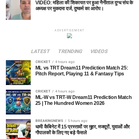
VIDEO: महिला की शिकायत पर हुआ नैनीताल दुग्ध संघ के
प्रतिस्पर्धी बन सके।
अध्यक्ष पर मुकदमा दर्ज, दुष्कर्म का आरोप।
FAQs
ADVERTISEMENT
Q1. BPH vs SUL Dream11 Team
Today Match 24 का कप्तान किसे बनाएं?
LATEST
TRENDING
VIDEOS
उत्तर:
Mitchell Marsh सबसे सुरक्षित कप्तान विकल्प हैं, जबकि Joe
CRICKET
4 hours ago
ML vs TRT Dream11 Prediction Match 25:
Clarke भी बेहतरीन विकल्प हो सकते हैं।
Pitch Report, Playing 11 & Fantasy Tips
Q2. BPH vs SUL मैच कब खेला जाएगा?
CRICKET
4 hours ago
उत्तर:
यह मुकाबला 7 अगस्त 2026 को रात 11:00 बजे (IST) खेला
ML-W vs TRT-W Dream11 Prediction Match
25 | The Hundred Women 2026
जाएगा।
Q3. BPH vs SUL मैच कहां खेला जाएगा?
BREAKINGNEWS
5 hours ago
धामी कैबिनेट में 15 प्रस्तावों पर मुहर, मजदूरों, युवाओं और
उत्तर:
मुकाबला Edgbaston, Birmingham में खेला जाएगा।
गौपालकों के लिए गए बड़े फैसले