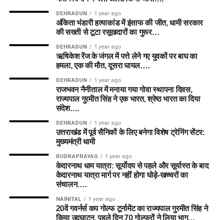
DEHRADUN
1 year ago
Abrar Ahmed
अंकिता भंडारी हत्याकांड में इंसाफ की जीत, धामी सरकार
की सख्ती से टूटा रसूखदारों का गुरूर…
Grand League Dream11 Team
DEHRADUN
1 year ago
ऋषिकेश रेंज के जंगल में पत्ते लेने गए युवकों पर बाघ का
हमला, एक की मौत, दूसरा घायल….
Wicketkeepers
DEHRADUN
1 year ago
Joe Clarke
राजभवन नैनीताल में मनाया गया गोवा स्थापना दिवस,
राज्यपाल गुरमीत सिंह ने एक भारत, श्रेष्ठ भारत का दिया
Ryan Rickelton (VC)
संदेश….
Donovan Ferreira
DEHRADUN
1 year ago
उत्तराखंड में पूर्व सैनिकों के लिए बनेगा विशेष ट्रेनिंग सेंटर:
मुख्यमंत्री धामी
Batters
RUDRAPRAYAG
1 year ago
केदारनाथ धाम यात्रा: सूर्योदय से पहले और सूर्यास्त के बाद
Harry Brook
केदारनाथ यात्रा मार्ग पर नहीं होगा घोड़े-खच्चरों का
संचालन….
All-rounders
NAINITAL
1 year ago
20वें गवर्नर्स कप गोल्फ टूर्नामेंट का राज्यपाल गुरमीत सिंह ने
Mitchell Marsh (C)
किया उद्घाटन, पहले दिन 70 गोल्फरों ने लिया भाग…