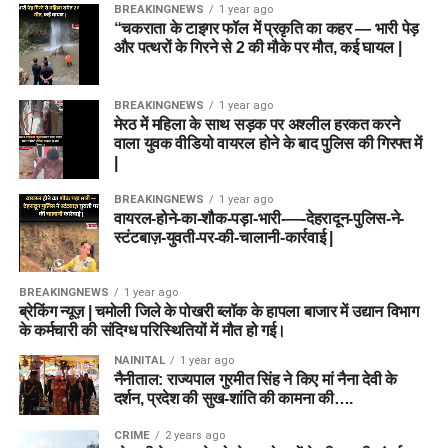
हिसाब से तुरंत बदलाव करें।
BREAKINGNEWS
1 year ago
“चकराता के टाइगर फॉल में प्रकृति का कहर — भारी पेड़
4. Ashleigh Gardner (TRT-W)
अब तक दोनों टीमों के बीच कुल चार मुकाबले खेले गए हैं।
डेथ बॉलर्स पर दांव लगाएं:
The Hundred जैसे छोटे फॉर्मेट में
और पत्थरों के गिरने से 2 की मौके पर मौत, कई घायल |
डेथ ओवर्स में बॉलिंग करने वाले प्लेयर्स को जरूर पिक करें, क्योंकि
ऑलराउंड प्रदर्शन के लिए जानी जाने वाली ऐश गार्डनर पावर-हिटिंग और
टीम
जीत
वहाँ विकेट मिलने के चांस 80% बढ़ जाते हैं।
ऑफ-स्पिन गेंदबाजी का बेहतरीन संतुलन प्रदान करती हैं।
BREAKINGNEWS
1 year ago
Birmingham Phoenix
3
मेरठ में महिला के साथ सड़क पर अश्लील हरकत करने
कप्तान का सही चुनाव:
स्मॉल लीग में 70% लोग ऑलराउंडर को
वाला युवक वीडियो वायरल होने के बाद पुलिस की गिरफ्त में
ही सी/वीसी (C/VC) बनाते हैं, लेकिन ग्रैंड लीग जीतने के लिए
Sunrisers Leeds
1
7. कप्तान और उप-कप्तान का चुनाव
|
किसी प्रमुख गेंदबाज को कैप्टन बनाना फायदेमंद हो सकता है।
(Captain & Vice-Captain
हेड टू हेड रिकॉर्ड में Birmingham Phoenix का पलड़ा भारी है।
BREAKINGNEWS
1 year ago
वायरल-होने-का-शौक-पड़ा-भारी-—-देहरादून-पुलिस-ने-
Conclusion & Match Winner
Suggestions)
स्टंटबाज़-युवती-पर-की-चालानी-कार्रवाई |
BPH vs SUL Probable Playing
Prediction (मैच परिणाम पूर्वानुमान)
स्मॉल लीग (Small League / Head-to-
BREAKINGNEWS
1 year ago
11
ब्रेकिंग न्यूज़ | चमोली जिले के पोखरी ब्लॉक के हापला बाजार में उद्यान विभाग
ML vs TRT Match 25
एक हाई-वोल्टेज मुकाबला होने की पूरी उम्मीद
Head):
के कर्मचारी की संदिग्ध परिस्थितियों में मौत हो गई।
है। दोनों टीमों की हालिया फॉर्म और खिलाड़ियों के आंकड़ों को देखा जाए तो
Birmingham Phoenix
NAINITAL
1 year ago
Trent Rockets (TRT)
का पलड़ा थोड़ा भारी नजर आ रहा है।
कप्तान (C):
Hayley Matthews
नैनीताल: राज्यपाल गुरमीत सिंह ने किए मां नैना देवी के
हालांकि, MI London के ऑलराउंडर्स भी पासा पलटने में सक्षम हैं।
Will Smeed
दर्शन, प्रदेश की सुख-शांति की कामना की….
उप-कप्तान (VC):
Nat Sciver-Brunt
Mitchell Owen
डिस्क्लेमर: इस खेल में वित्तीय जोखिम का तत्व शामिल है और इसकी आदत
CRIME
2 years ago