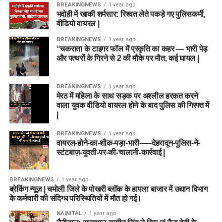
BREAKINGNEWS
1 year ago
Grand League में Usman Tariq शानदार Differential
भदोही में खाकी शर्मसार: रिश्वत लेते पकड़े गए पुलिसकर्मी,
वीडियो वायरल |
Pick साबित हो सकते हैं।
BREAKINGNEWS
1 year ago
Ryan Rickelton शानदार फॉर्म में हैं, इसलिए उन्हें टीम से बाहर न
“चकराता के टाइगर फॉल में प्रकृति का कहर — भारी पेड़
रखें।
और पत्थरों के गिरने से 2 की मौके पर मौत, कई घायल |
Joe Clarke Powerplay में तेजी से रन बना सकते हैं।
यदि पिच पर अतिरिक्त बाउंस मिले तो Nathan Ellis और Ben
BREAKINGNEWS
1 year ago
मेरठ में महिला के साथ सड़क पर अश्लील हरकत करने
Dwarshuis अधिक विकेट ले सकते हैं।
वाला युवक वीडियो वायरल होने के बाद पुलिस की गिरफ्त में
|
मैच प्रेडिक्शन
BREAKINGNEWS
1 year ago
वायरल-होने-का-शौक-पड़ा-भारी-—-देहरादून-पुलिस-ने-
हालिया प्रदर्शन को देखते हुए
Sunrisers Leeds
इस मुकाबले में थोड़ी
स्टंटबाज़-युवती-पर-की-चालानी-कार्रवाई |
मजबूत नजर आ रही है। टीम के पास Mitchell Marsh, Ryan
Rickelton, Harry Brook और Nathan Ellis जैसे मैच विनर खिलाड़ी
BREAKINGNEWS
1 year ago
मौजूद हैं।
ब्रेकिंग न्यूज़ | चमोली जिले के पोखरी ब्लॉक के हापला बाजार में उद्यान विभाग
के कर्मचारी की संदिग्ध परिस्थितियों में मौत हो गई।
वहीं Birmingham Phoenix को जीत दर्ज करने के लिए अपनी
NAINITAL
1 year ago
बल्लेबाजी में बड़ा सुधार करना होगा। यदि Joe Clarke और Mitchell