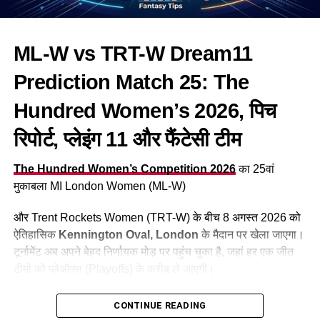
Ben McDermott
Captain and Vice-Captain Choices for Dream11
(कप्तान और उप-कप्तान)
Shadab Khan
ML-W vs TRT-W Dream11
Joseph Moores
Safe Options (Small League के लिए बेस्ट):
Jack Blatherwick
Risky / Differential Options (Grand League
Prediction Match 25: The
के लिए बेस्ट):
Tom Hartley
Hundred Women’s 2026, पिच
Thomas Aspinwall
ML vs TRT Dream11 Prediction Teams (स्मॉल और
रिपोर्ट, प्लेइंग 11 और फैंटेसी टीम
ग्रैंड लीग)
James Anderson
The Hundred Women’s Competition 2026
का 25वां
Team 1: Small League / Head-to-Head Safe
Derbyshire
मुकाबला MI London Women (ML-W)
Team
Team 2: Grand League (GL) Winning
और Trent Rockets Women (TRT-W) के बीच 8 अगस्त 2026 को
Aneurin Donald (WK/C)
Combination
ऐतिहासिक
Kennington Oval, London
के मैदान पर खेला जाएगा।
Martin Andersson
टूर्नामेंट अब अपने बेहद निर्णायक मोड़ पर पहुंच चुका है, जहां हर एक जीत
Grand League Strategy Tips for Match 25 (जीएल
Wayne Madsen
टीमों को प्लेऑफ्स (Playoffs) के करीब ले जाएगी।
कैसे जीतें?)
Matthew Montgomery
Table of Contents
CONTINUE READING
Conclusion & Match Winner Prediction (मैच परिणाम
Muhammed Naeem