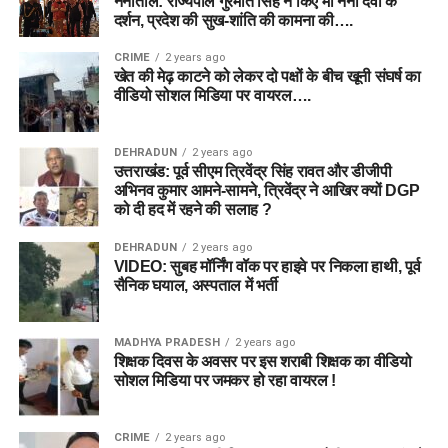
नैनीताल: राज्यपाल गुरमीत सिंह ने किए मां नैना देवी के
Owen अच्छी शुरुआत दिलाते हैं तो मुकाबला रोमांचक हो सकता है।
दर्शन, प्रदेश की सुख-शांति की कामना की….
CRIME
2 years ago
Winning Probability
खेत की मेढ़ काटने को लेकर दो पक्षों के बीच खूनी संघर्ष का
वीडियो सोशल मिडिया पर वायरल….
Sunrisers Leeds – 58%
Birmingham Phoenix – 42%
DEHRADUN
2 years ago
उत्तराखंड: पूर्व सीएम त्रिवेंद्र सिंह रावत और डीजीपी
अभिनव कुमार आमने-सामने, त्रिवेंद्र ने आखिर क्यों DGP
निष्कर्ष
को दी हद में रहने की सलाह ?
यदि आप
BPH vs SUL Dream11 Team Today Match 24
के
DEHRADUN
2 years ago
VIDEO: सुबह मॉर्निंग वॉक पर हाइवे पर निकला हाथी, पूर्व
लिए विजेता फैंटेसी टीम बनाना चाहते हैं, तो Mitchell Marsh, Ryan
सैनिक घयाल, अस्पताल में भर्ती
Rickelton, Joe Clarke, Nathan Ellis और Usman Tariq जैसे
खिलाड़ियों को प्राथमिकता दें। Edgbaston की पिच तेज गेंदबाजों को
शुरुआती मदद देती है, इसलिए अपनी टीम में गुणवत्तापूर्ण पेसर्स शामिल करना
MADHYA PRADESH
2 years ago
शिक्षक दिवस के अवसर पर इस शराबी शिक्षक का वीडियो
फायदेमंद रहेगा।
सोशल मिडिया पर जमकर हो रहा वायरल !
फाइनल टीम बनाने से पहले टॉस, आधिकारिक प्लेइंग-11 और अंतिम टीम
समाचार अवश्य जांच लें ताकि आपकी Dream11 टीम अधिक संतुलित और
CRIME
2 years ago