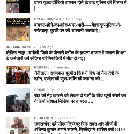
खिलाड़ियों से सजी टीमें हैं। जहां MI London को घरेलू परिस्थितियों का
खिलाड़ी
भूमिका
वाला युवक वीडियो वायरल होने के बाद पुलिस की गिरफ्त में
फायदा मिलेगा, वहीं Trent Rockets अपने मजबूत ऑलराउंड डिपार्टमेंट
|
Mitchell Marsh
All-rounder
पर भरोसा करेगी। फैंटेसी
क्रिकेट
में सफलता के लिए हमारे द्वारा बताए गए
BREAKINGNEWS
1 year ago
Ryan Rickelton
Wicketkeeper
आंकड़ों, टॉस अपडेट और पिच स्थिति के आधार पर अपनी फाइनल
वायरल-होने-का-शौक-पड़ा-भारी-—-देहरादून-पुलिस-ने-
Dream11
टीम बनाएं।
स्टंटबाज़-युवती-पर-की-चालानी-कार्रवाई |
Joe Clarke
Wicketkeeper/Batter
Usman Tariq
Bowler
अस्वीकरण (Disclaimer): फैंटेसी स्पोर्ट्स में वित्तीय जोखिम शामिल है।
BREAKINGNEWS
1 year ago
कृपया अपनी जिम्मेदारी और जोखिम पर खेलें।
Ben Dwarshuis
Bowler
ब्रेकिंग न्यूज़ | चमोली जिले के पोखरी ब्लॉक के हापला बाजार में उद्यान विभाग
के कर्मचारी की संदिग्ध परिस्थितियों में मौत हो गई।
NAINITAL
1 year ago
Budget Picks
नैनीताल: राज्यपाल गुरमीत सिंह ने किए मां नैना देवी के
दर्शन, प्रदेश की सुख-शांति की कामना की….
कम क्रेडिट में शानदार विकल्प।
CRIME
2 years ago
खेत की मेढ़ काटने को लेकर दो पक्षों के बीच खूनी संघर्ष का
वीडियो सोशल मिडिया पर वायरल….
खिलाड़ी
भूमिका
Donovan Ferreira
WK
DEHRADUN
2 years ago
Ryan Rickelton
WK
उत्तराखंड: पूर्व सीएम त्रिवेंद्र सिंह रावत और डीजीपी
अभिनव कुमार आमने-सामने, त्रिवेंद्र ने आखिर क्यों DGP