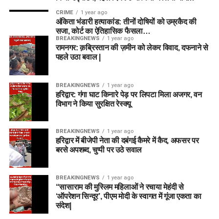
Mitchell Owen
CRIME
1 year ago
अंकिता भंडारी हत्याकांड: तीनों दोषियों को उम्रकैद की
Rehan Ahmed
सजा, कोर्ट का ऐतिहासिक फैसला…
BREAKINGNEWS
1 year ago
Bowlers
रामनगर: क़ब्रिस्तान की ज़मीन को लेकर विवाद, दफनाने से
पहले उठा बवाल |
Nathan Ellis
Brydon Carse
BREAKINGNEWS
1 year ago
हरिद्वार: गंगा घाट किनारे पेड़ पर लिपटा मिला अजगर, वन
Ben Dwarshuis
विभाग ने किया सुरक्षित रेस्क्यू
Usman Tariq
BREAKINGNEWS
1 year ago
हरिद्वार में बीजेपी नेता की दबंगई कैमरे में कैद, अफसर पर
Fantasy Tips for BPH vs SUL
बरसे अपशब्द, चुप्पी पर उठे सवाल
Dream11 Team Today Match 24
BREAKINGNEWS
1 year ago
“सासाराम की मुस्लिम महिलाओं ने रचाया मेहंदी से
टीम में कम से कम दो तेज गेंदबाज जरूर रखें।
‘ऑपरेशन सिन्दूर’, पीएम मोदी के स्वागत में गूंजा एकता का
Mitchell Marsh को कप्तान बनाना सुरक्षित विकल्प हो सकता
संदेश|
है।