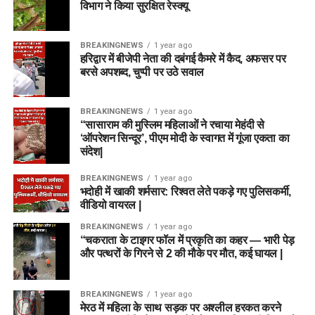
विभाग ने किया सुरक्षित रेस्क्यू
ओवल, लंदन में खेला जाएगा।
कप्तान (Captain)
BREAKINGNEWS
1 year ago
प्रश्न 2: आज के मैच में Dream11 कप्तान
Mitchell Marsh
हरिद्वार में बीजेपी नेता की दबंगई कैमरे में कैद, अफसर पर
किसे बनाएं?
बरसे अपशब्द, चुप्पी पर उठे सवाल
मार्श शानदार ऑलराउंडर हैं और बल्ले व गेंद दोनों से अंक दिला सकते हैं।
उत्तर:
स्मॉल लीग के लिए
Hayley Matthews
या
Nat Sciver-
Joe Clarke
BREAKINGNEWS
1 year ago
Brunt
सबसे बेस्ट विकल्प हैं।
“सासाराम की मुस्लिम महिलाओं ने रचाया मेहंदी से
‘ऑपरेशन सिन्दूर’, पीएम मोदी के स्वागत में गूंजा एकता का
ओपनिंग बल्लेबाज होने के कारण बड़ी पारी खेलने की क्षमता रखते हैं।
प्रश्न 3: क्या केनिंगटन ओवल की पिच स्पिनरों
संदेश|
के लिए अच्छी है?
BREAKINGNEWS
1 year ago
उपकप्तान (Vice Captain)
भदोही में खाकी शर्मसार: रिश्वत लेते पकड़े गए पुलिसकर्मी,
वीडियो वायरल |
उत्तर:
हां, मैच के दूसरे हाफ में स्पिनरों को टर्न मिलता है, हालांकि तेज
Ryan Rickelton
गेंदबाजों को नई गेंद से शुरुआती ओवरों में मदद मिलती है।
BREAKINGNEWS
1 year ago
“चकराता के टाइगर फॉल में प्रकृति का कहर — भारी पेड़
Usman Tariq
और पत्थरों के गिरने से 2 की मौके पर मौत, कई घायल |
निष्कर्ष (Conclusion)
Top Fantasy Picks
BREAKINGNEWS
1 year ago
MI London Women और Trent Rockets Women दोनों ही स्टार
मेरठ में महिला के साथ सड़क पर अश्लील हरकत करने