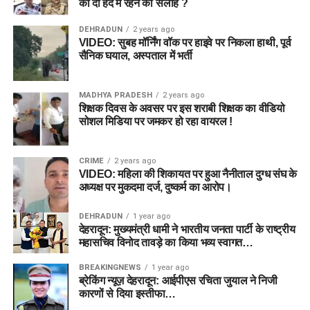
को दी हद में रहने की सलाह ?
Players to Avoid
DEHRADUN
2 years ago
VIDEO: सुबह मॉर्निंग वॉक पर हाइवे पर निकला हाथी, पूर्व
Dream11 टीम बनाते समय इन खिलाड़ियों को केवल Grand League
सैनिक घयाल, अस्पताल में भर्ती
में ही ट्राई करें।
MADHYA PRADESH
2 years ago
खिलाड़ी
Credits
शिक्षक दिवस के अवसर पर इस शराबी शिक्षक का वीडियो
सोशल मिडिया पर जमकर हो रहा वायरल !
Chris Wood
8
Matthew Potts
7.5
CRIME
2 years ago
VIDEO: महिला की शिकायत पर हुआ नैनीताल दुग्ध संघ के
अध्यक्ष पर मुकदमा दर्ज, दुष्कर्म का आरोप।
Best Dream11 Team Today
DEHRADUN
1 year ago
Match 24 (Small League)
देहरादून: मुख्यमंत्री धामी ने भारतीय जनता पार्टी के राष्ट्रीय
महासचिव विनोद तावड़े का किया भव्य स्वागत…
Wicketkeepers
BREAKINGNEWS
1 year ago
ब्रेकिंग न्यूज़ देहरादून: आईपीएस रचिता जुयाल ने निजी
कारणों से दिया इस्तीफा…
Joe Clarke