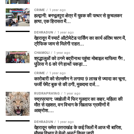
Donovan Ferreira
CRIME
1 year ago
Batters
हल्द्वानी: बनभूलपुरा क्षेत्र में युवक की पत्थर से कुचलकर
हत्या, एक हिरासत में…
Zak Crawley
DEHRADUN
1 year ago
देहरादून में स्मार्ट ऑटोमेटेड पार्किंग का कार्य अंतिम चरण में,
Will Smeed
ट्रैफिक जाम से मिलेगी राहत…
All-rounders
CHAMOLI
1 year ago
श्रद्धालुओं को ठगने बद्रीनाथ पहुंचा मोबाइल माफिया गैंग ,
पुलिस ने 6 को रंगे हाथों पकड़ा…
Mitchell Marsh (C)
CRIME
1 year ago
Mitchell Owen
कारोबारी को सेल्समैन ने लगाया 9 लाख से ज्यादा का चूना,
फर्जी पेमेंट बुक से की ठगी, मुकदमा दर्ज…
Rehan Ahmed
RUDRAPRAYAG
1 year ago
Bowlers
रुद्रप्रयाग: जखोली में फिर गुलदार का कहर, महिला की
मौत से दहशत, वन विभाग के खिलाफ ग्रामीणों में
आक्रोश….
Nathan Ellis
DEHRADUN
1 year ago
Ben Dwarshuis
देहरादून समेत उत्तराखंड के कई जिलों में आज भी बारिश,
मौसम विभाग ने येलो अलर्ट किया जारी….
Usman Tariq (VC)