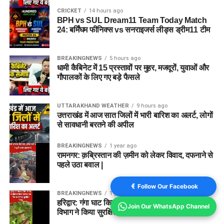
Q4. BPH vs SUL Dream11 Vice
CRICKET
14 hours ago
BPH vs SUL Dream11 Team Today Match
Captain कौन हो सकता है?
24: बर्मिंघम फीनिक्स vs सनराइजर्स लीड्स ड्रीम11 टीम
उत्तर:
Ryan Rickelton और Usman Tariq उपकप्तान के लिए अच्छे
BREAKINGNEWS
5 hours ago
विकल्प हैं।
धामी कैबिनेट में 15 प्रस्तावों पर मुहर, मजदूरों, युवाओं और
गौपालकों के लिए गए बड़े फैसले
Q5. BPH vs SUL मैच की लाइव स्ट्रीमिंग
कहां देखें?
UTTARAKHAND WEATHER
9 hours ago
उत्तराखंड में आज सात जिलों में भारी बारिश का अलर्ट, लोगों
उत्तर:
भारत में इस मुकाबले की लाइव स्ट्रीमिंग JioHotstar पर उपलब्ध
से सावधानी बरतने की अपील
रहेगी।
BREAKINGNEWS
1 year ago
रामनगर: क़ब्रिस्तान की ज़मीन को लेकर विवाद, दफनाने से
Disclaimer:
यह Dream11 टीम और फैंटेसी सुझाव खिलाड़ियों के
पहले उठा बवाल |
हालिया प्रदर्शन, संभावित प्लेइंग-11, पिच रिपोर्ट और उपलब्ध आंकड़ों के
आधार पर तैयार किए गए हैं। फैंटेसी स्पोर्ट्स में जोखिम शामिल है। अंतिम
Follow Our Facebook
BREAKINGNEWS
1 year ago
टीम बनाने से पहले टॉस और आधिकारिक प्लेइंग-11 की पुष्टि अवश्य करें।
हरिद्वार: गंगा घाट किनारे पेड़ पर लिपटा मिला अजगर, वन
Join Our WhatsApp Channel
विभाग ने किया सुरक्षित रेस्क्यू
FOR MORE CRICKET PREDICTION VISIT HERE