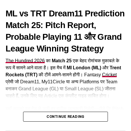
पावरप्ले के बाद बल्लेबाजी आसान हो जाती है और बड़े स्कोर देखने को
ML vs TRT Dream11 Prediction
मिलते हैं।
Match 25: Pitch Report,
पिच रिपोर्ट
Probable Playing 11 और Grand
शुरुआती ओवरों में पेसर्स को मदद
League Winning Strategy
दूसरी पारी में बल्लेबाजी आसान
औसत पहली पारी स्कोर:
165-180 रन
The Hundred 2026
का
Match 25
एक बेहद रोमांचक मुकाबले के
रूप में सामने आने वाला है। इस मैच में
MI London (ML)
और
Trent
टॉस जीतने वाली टीम पहले गेंदबाजी करना पसंद कर सकती है।
Rockets (TRT)
की टीमें आमने-सामने होंगी। Fantasy
Cricket
प्रेमी जो Dream11, My11Circle या अन्य Platforms पर Team
मौसम रिपोर्ट
बनाकर Grand League (GL) या Small League (SL) जीतना
चाहते हैं, उनके लिए यह Article एक कंप्लीट गाइड साबित होगा।
मैनचेस्टर में मैच के दौरान मौसम साफ रहने की संभावना है। बारिश की
संभावना बेहद कम है, इसलिए पूरे 20-20 ओवर का मुकाबला देखने को मिल
यहाँ आपको इस मैच से जुड़ी हर बारीक जानकारी मिलेगी—जैसे कि
Pitch
सकता है। तापमान लगभग
19-20°C
रहने का अनुमान है।
Report
,
Head to Head Records
,
Probable Playing 11
,
CONTINUE READING
Key Players
, और
Captain & Vice-Captain Choice
।