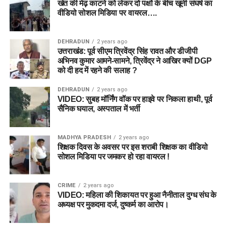
ग्रैंड लीग (Grand League / Multi-
खेत की मेढ़ काटने को लेकर दो पक्षों के बीच खूनी संघर्ष का
पड़ सकती है। कृपया अपनी जिम्मेदारी और समझदारी से खेलें।
Joe Clarke (WK)
वीडियो सोशल मिडिया पर वायरल….
Entry):
Rehan Ahmed
ML-W vs TRT-W Dream11 Prediction Match 25 | The
कप्तान (C):
Amelia Kerr
Laurie Evans
DEHRADUN
2 years ago
Hundred Women 2026
उत्तराखंड: पूर्व सीएम त्रिवेंद्र सिंह रावत और डीजीपी
उप-कप्तान (VC):
Ashleigh Gardner
Donovan Ferreira (C)
अभिनव कुमार आमने-सामने, त्रिवेंद्र ने आखिर क्यों DGP
को दी हद में रहने की सलाह ?
Sean Dickson
8. ML-W vs TRT-W Dream11 टीम
DEHRADUN
2 years ago
Chris Wood
VIDEO: सुबह मॉर्निंग वॉक पर हाइवे पर निकला हाथी, पूर्व
प्रेडिक्शन (Dream11 Teams)
सैनिक घयाल, अस्पताल में भर्ती
Ben Dwarshuis
Saqib Mahmood
टीम 1: स्मॉल लीग एवं सेफ टीम (Small
MADHYA PRADESH
2 years ago
Usman Tariq
League & Mini GL)
शिक्षक दिवस के अवसर पर इस शराबी शिक्षक का वीडियो
सोशल मिडिया पर जमकर हो रहा वायरल !
Sunrisers Leeds
विकटकीपर (WK):
Kira Chathli
CRIME
2 years ago
बल्लेबाज (BAT):
E Jones, Grace Scrivens, F Sweet
VIDEO: महिला की शिकायत पर हुआ नैनीताल दुग्ध संघ के
Mitchell Marsh
अध्यक्ष पर मुकदमा दर्ज, दुष्कर्म का आरोप।
ऑलराउंडर (ALL):
Hayley Matthews
(C)
, Nat Sciver-
Ryan Rickelton (WK)
Brunt
(VC)
, Amelia Kerr, Ashleigh Gardner, Chinelle