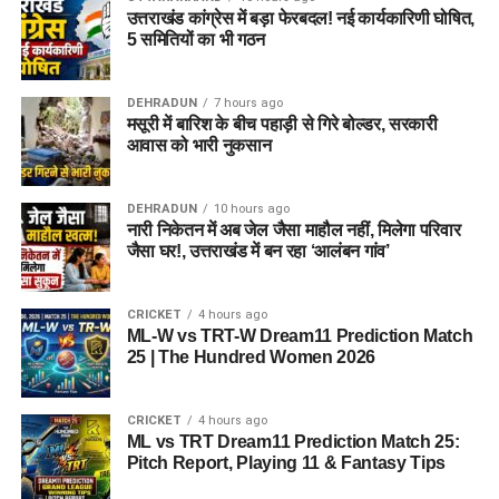
क्योंकि इसमें टॉप-ऑर्डर के
Pitch Type
Hard Pitch
Ashleigh Gardner
(ऑलराउंडर)
उत्तराखंड कांग्रेस में बड़ा फेरबदल! नई कार्यकारिणी घोषित,
बल्लेबाजों के साथ-साथ पूरे
5 समितियों का भी गठन
बल्लेबाजी
अच्छी
Heather Graham
(ऑलराउंडर)
ओवर्स करने वाले ऑलराउंडर्स
गेंदबाजी
शुरुआती ओवरों में Pacers
Katie George
(ऑलराउंडर)
DEHRADUN
7 hours ago
शामिल हैं।
पहली पारी औसत स्कोर
155 रन
मसूरी में बारिश के बीच पहाड़ी से गिरे बोल्डर, सरकारी
Josie Groves
(गेंदबाज)
आवास को भारी नुकसान
Alana King
(लेग-स्पिनर)
Team 2: Grand League (GL)
BPH vs SUL Weather Report
Kirstie Gordon
(स्पिनर)
DEHRADUN
10 hours ago
नारी निकेतन में अब जेल जैसा माहौल नहीं, मिलेगा परिवार
Winning Combination
Cassidy McCarthy
(तेज गेंदबाज)
जैसा घर!, उत्तराखंड में बन रहा ‘आलंबन गांव’
Edgbaston में मौसम क्रिकेट के लिए अनुकूल रहने की उम्मीद है।
Natasha Wraith
(विकटकीपर)
Wicket-keeper:
Tom Banton
तापमान
22°C
CRICKET
4 hours ago
Alexa Stonehouse
(गेंदबाज)
Batters:
James Vince, Ashton Turner, Rovman
ML-W vs TRT-W Dream11 Prediction Match
मौसम
साफ और धूप वाला
Powell
25 | The Hundred Women 2026
6. टॉप फैंटेसी पिक्स और मस्ट-हैव प्लेयर्स
बारिश की संभावना
बहुत कम
All-Rounders:
Sam Curran, Rehan Ahmed (C), Imad
Wasim
(Must-Have Players for
CRICKET
4 hours ago
पूरा मुकाबला बिना किसी रुकावट के खेले जाने की संभावना है।
ML vs TRT Dream11 Prediction Match 25:
Bowlers:
Trent Boult (VC), Lockie Ferguson, Luke
Pitch Report, Playing 11 & Fantasy Tips
Dream11)
Wood, Michael Henry