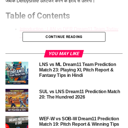
जबकि Derbyshire उलटफेर करने के इरादे से उतरेगी।
Table of Contents
Introduction : LAN vs DER Dream11 Team Today
T20 Blast 2026
CONTINUE READING
मैच डिटेल्स
YOU MAY LIKE
LAN vs DER Pitch Report
LNS vs ML Dream11 Team Prediction
मौसम रिपोर्ट
Match 23: Playing XI, Pitch Report &
LAN vs DER Head to Head
Fantasy Tips in Hindi
संभावित Playing XI
SUL vs LNS Dream11 Prediction Match
Lancashire
20: The Hundred 2026
Derbyshire
विकेटकीपर
WEF-W vs SOB-W Dream11 Prediction
Match 19: Pitch Report & Winning Tips
बल्लेबाज