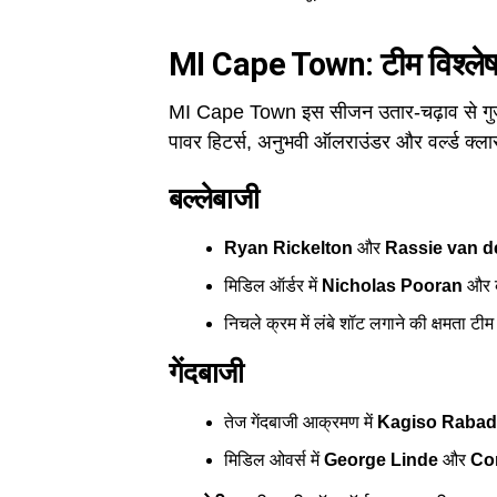
MI Cape Town: टीम विश्ले
MI Cape Town इस सीजन उतार-चढ़ाव से गुज़
पावर हिटर्स, अनुभवी ऑलराउंडर और वर्ल्ड क्लास
बल्लेबाजी
Ryan Rickelton
और
Rassie van d
मिडिल ऑर्डर में
Nicholas Pooran
और 
निचले क्रम में लंबे शॉट लगाने की क्षमता टी
गेंदबाजी
तेज गेंदबाजी आक्रमण में
Kagiso Rabad
मिडिल ओवर्स में
George Linde
और
Co