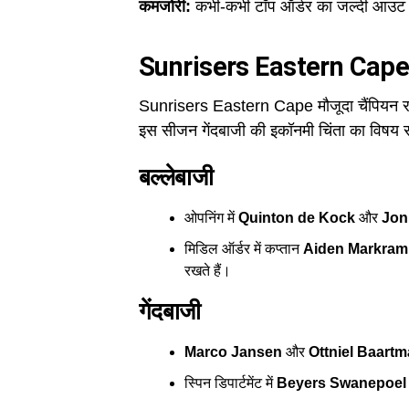
कमजोरी:
कभी-कभी टॉप ऑर्डर का जल्दी आउट
Sunrisers Eastern Cape: 
Sunrisers Eastern Cape मौजूदा चैंपियन रही
इस सीजन गेंदबाजी की इकॉनमी चिंता का विषय र
बल्लेबाजी
ओपनिंग में
Quinton de Kock
और
Jon
मिडिल ऑर्डर में कप्तान
Aiden Markram
रखते हैं।
गेंदबाजी
Marco Jansen
और
Ottniel Baart
स्पिन डिपार्टमेंट में
Beyers Swanepoel