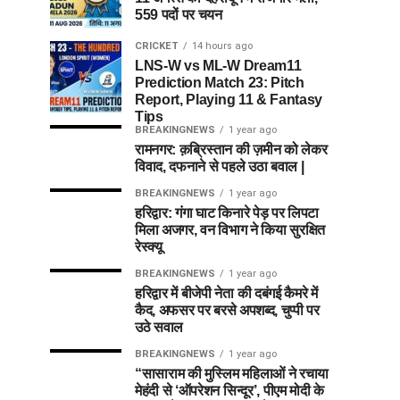
559 पदों पर चयन
CRICKET
14 hours ago
LNS-W vs ML-W Dream11
Prediction Match 23: Pitch
Report, Playing 11 & Fantasy
Tips
BREAKINGNEWS
1 year ago
रामनगर: क़ब्रिस्तान की ज़मीन को लेकर
विवाद, दफनाने से पहले उठा बवाल |
BREAKINGNEWS
1 year ago
हरिद्वार: गंगा घाट किनारे पेड़ पर लिपटा
मिला अजगर, वन विभाग ने किया सुरक्षित
रेस्क्यू
BREAKINGNEWS
1 year ago
हरिद्वार में बीजेपी नेता की दबंगई कैमरे में
कैद, अफसर पर बरसे अपशब्द, चुप्पी पर
उठे सवाल
BREAKINGNEWS
1 year ago
“सासाराम की मुस्लिम महिलाओं ने रचाया
मेहंदी से ‘ऑपरेशन सिन्दूर’, पीएम मोदी के