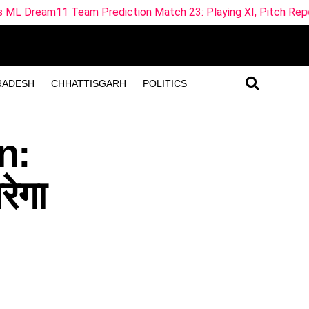
m Prediction Match 23: Playing XI, Pitch Report & Fantasy Tip
RADESH
CHHATTISGARH
POLITICS
n:
रेगा