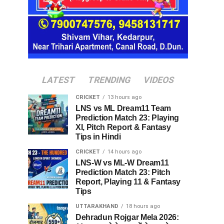
LATEST
TRENDING
VIDEOS
CRICKET
13 hours ago
LNS vs ML Dream11 Team
Prediction Match 23: Playing
XI, Pitch Report & Fantasy
Tips in Hindi
CRICKET
14 hours ago
LNS-W vs ML-W Dream11
Prediction Match 23: Pitch
Report, Playing 11 & Fantasy
Tips
UTTARAKHAND
18 hours ago
Dehradun Rojgar Mela 2026: