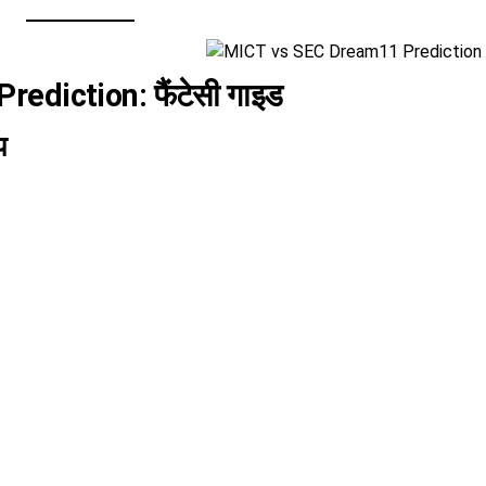
diction: फैंटेसी गाइड
प