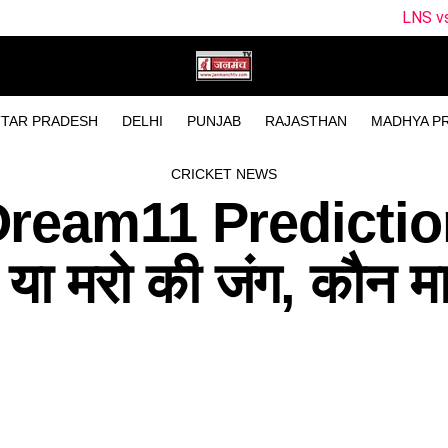
LNS vs ML Dream11 Tea
TAR PRADESH
DELHI
PUNJAB
RAJASTHAN
MADHYA P
CRICKET NEWS
ream11 Predictio
ा मरो की जंग, कौन मा