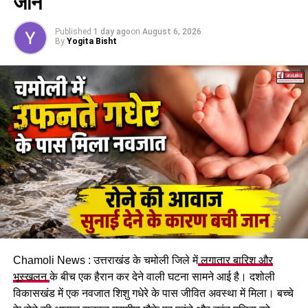
जान
UP NEXT
Published
1 day ago
on
August 6, 2026
सीएम धामी ने पीएम मोदी से की मुलाकात, राज्य के विभिन्न विषयों पर
By
Yogita Bisht
की चर्चा, प्रधानमंत्री ने योजनाओं का लिया फीडबैक।
DON'T MISS
उत्तराखंड के 6422 गांवों का जल्द होगा डिजिटलाइजेशन, भारत नेट
परियोजना के तहत ऑप्टिकल फाइबर आधारित कनेक्टिविटी से जुड़ेंगे
गाँव।
Chamoli News : उत्तराखंड के चमोली जिले में
लगातार बारिश और
भूस्खलन
के बीच एक हैरान कर देने वाली घटना सामने आई है। दशोली
विकासखंड में एक नवजात शिशु गधेरे के पास जीवित अवस्था में मिला। बच्चे