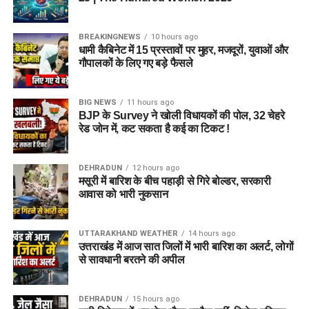
पुलिस ने स्पष्ट किया है कि बदरीनाथ धाम में धार्मिक मर्यादा और कानून
BREAKINGNEWS
10 hours ago
व्यवस्था से किसी भी तरह का समझौता नहीं किया जाएगा। यात्रा के दौरान
धामी कैबिनेट में 15 प्रस्तावों पर मुहर, मजदूरों, युवाओं और
श्रद्धालुओं की सुरक्षा, शांति व्यवस्था और धाम की गरिमा बनाए रखने के लिए
गौपालकों के लिए गए बड़े फैसले
संदिग्ध गतिविधियों पर लगातार नजर रखी जा रही है।
BIG NEWS
11 hours ago
पुलिस ने लोगों से भी अपील की है कि बदरीनाथ धाम जैसे धार्मिक स्थल की
BJP के Survey ने खोली विधायकों की पोल, 32 चेहरे
पवित्रता और मर्यादा का सम्मान करें। नियमों का उल्लंघन करने वालों के
रेड जोन में, कट सकता है कई का टिकट !
खिलाफ नियमानुसार सख्त कार्रवाई की जाएगी।
DEHRADUN
12 hours ago
मसूरी में बारिश के बीच पहाड़ी से गिरे बोल्डर, सरकारी
आवास को भारी नुकसान
UTTARAKHAND WEATHER
14 hours ago
उत्तराखंड में आज सात जिलों में भारी बारिश का अलर्ट, लोगों
से सावधानी बरतने की अपील
DEHRADUN
15 hours ago