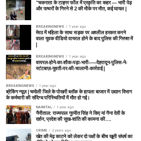
“चकराता के टाइगर फॉल में प्रकृति का कहर — भारी पेड़
और पत्थरों के गिरने से 2 की मौके पर मौत, कई घायल |
BREAKINGNEWS
1 year ago
मेरठ में महिला के साथ सड़क पर अश्लील हरकत करने
वाला युवक वीडियो वायरल होने के बाद पुलिस की गिरफ्त में
|
BREAKINGNEWS
1 year ago
वायरल-होने-का-शौक-पड़ा-भारी-—-देहरादून-पुलिस-ने-
स्टंटबाज़-युवती-पर-की-चालानी-कार्रवाई |
BREAKINGNEWS
1 year ago
ब्रेकिंग न्यूज़ | चमोली जिले के पोखरी ब्लॉक के हापला बाजार में उद्यान विभाग
के कर्मचारी की संदिग्ध परिस्थितियों में मौत हो गई।
NAINITAL
1 year ago
नैनीताल: राज्यपाल गुरमीत सिंह ने किए मां नैना देवी के
दर्शन, प्रदेश की सुख-शांति की कामना की….
CRIME
2 years ago
खेत की मेढ़ काटने को लेकर दो पक्षों के बीच खूनी संघर्ष का