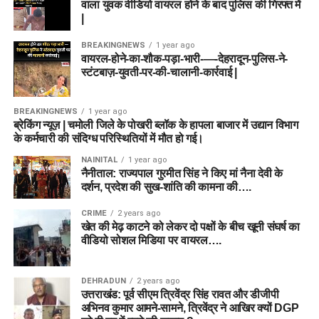
वाला युवक वीडियो वायरल होने के बाद पुलिस की गिरफ्त में
|
BREAKINGNEWS
1 year ago
वायरल-होने-का-शौक-पड़ा-भारी-—-देहरादून-पुलिस-ने-
स्टंटबाज़-युवती-पर-की-चालानी-कार्रवाई |
BREAKINGNEWS
1 year ago
ब्रेकिंग न्यूज़ | चमोली जिले के पोखरी ब्लॉक के हापला बाजार में उद्यान विभाग
के कर्मचारी की संदिग्ध परिस्थितियों में मौत हो गई।
NAINITAL
1 year ago
नैनीताल: राज्यपाल गुरमीत सिंह ने किए मां नैना देवी के
दर्शन, प्रदेश की सुख-शांति की कामना की….
CRIME
2 years ago
खेत की मेढ़ काटने को लेकर दो पक्षों के बीच खूनी संघर्ष का
वीडियो सोशल मिडिया पर वायरल….
DEHRADUN
2 years ago
उत्तराखंड: पूर्व सीएम त्रिवेंद्र सिंह रावत और डीजीपी
अभिनव कुमार आमने-सामने, त्रिवेंद्र ने आखिर क्यों DGP