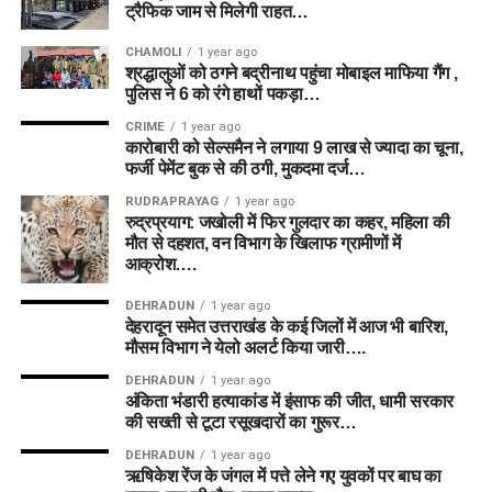
ट्रैफिक जाम से मिलेगी राहत…
CHAMOLI
1 year ago
श्रद्धालुओं को ठगने बद्रीनाथ पहुंचा मोबाइल माफिया गैंग ,
पुलिस ने 6 को रंगे हाथों पकड़ा…
CRIME
1 year ago
कारोबारी को सेल्समैन ने लगाया 9 लाख से ज्यादा का चूना,
फर्जी पेमेंट बुक से की ठगी, मुकदमा दर्ज…
RUDRAPRAYAG
1 year ago
रुद्रप्रयाग: जखोली में फिर गुलदार का कहर, महिला की
मौत से दहशत, वन विभाग के खिलाफ ग्रामीणों में
आक्रोश….
DEHRADUN
1 year ago
देहरादून समेत उत्तराखंड के कई जिलों में आज भी बारिश,
मौसम विभाग ने येलो अलर्ट किया जारी….
DEHRADUN
1 year ago
अंकिता भंडारी हत्याकांड में इंसाफ की जीत, धामी सरकार
की सख्ती से टूटा रसूखदारों का गुरूर…
DEHRADUN
1 year ago
ऋषिकेश रेंज के जंगल में पत्ते लेने गए युवकों पर बाघ का