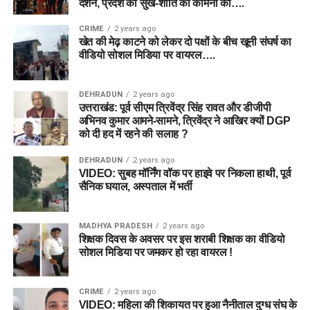
दर्शन, प्रदेश की सुख-शांति की कामना की….
CRIME
2 years ago
खेत की मेढ़ काटने को लेकर दो पक्षों के बीच खूनी संघर्ष का
वीडियो सोशल मिडिया पर वायरल….
DEHRADUN
2 years ago
उत्तराखंड: पूर्व सीएम त्रिवेंद्र सिंह रावत और डीजीपी
अभिनव कुमार आमने-सामने, त्रिवेंद्र ने आखिर क्यों DGP
को दी हद में रहने की सलाह ?
DEHRADUN
2 years ago
VIDEO: सुबह मॉर्निंग वॉक पर हाइवे पर निकला हाथी, पूर्व
सैनिक घयाल, अस्पताल में भर्ती
MADHYA PRADESH
2 years ago
शिक्षक दिवस के अवसर पर इस शराबी शिक्षक का वीडियो
सोशल मिडिया पर जमकर हो रहा वायरल !
CRIME
2 years ago
VIDEO: महिला की शिकायत पर हुआ नैनीताल दुग्ध संघ के