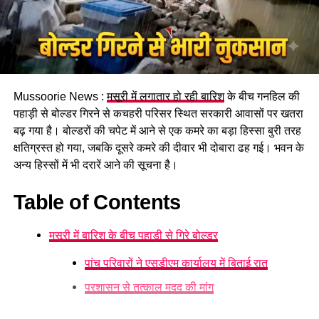
पढ़े धामी कैबिनेट के प्रमुख फैसले
Mussoorie News :
मसूरी में लगातार हो रही बारिश
के बीच गनहिल की
GST संशोधित अध्यादेश को मंजूरी।
पहाड़ी से बोल्डर गिरने से कचहरी परिसर स्थित सरकारी आवासों पर खतरा
नैनीताल हाईकोर्ट के लिए हल्द्वानी गौलापार में 30 हेक्टेयर जमीन
बढ़ गया है। बोल्डरों की चपेट में आने से एक कमरे का बड़ा हिस्सा बुरी तरह
देने का फैसला।
क्षतिग्रस्त हो गया, जबकि दूसरे कमरे की दीवार भी दोबारा ढह गई। भवन के
अन्य हिस्सों में भी दरारें आने की सूचना है।
राज्य क्रीड़ा विश्वविद्यालय हल्द्वानी के लिए 122 पदों के सृजन को
मंजूरी।
Table of Contents
जल जीवन मिशन में केंद्र की गाइडलाइंस लागू होंगी।
मसूरी में बारिश के बीच पहाड़ी से गिरे बोल्डर
कुष्ठ रोग से पीड़ित व्यक्ति भी सहकारी समिति का सदस्य बन
सकेगा।
पांच परिवारों ने एसडीएम कार्यालय में बिताई रात
मेरठ से हरिद्वार तक गंगा एक्सप्रेसवे विस्तार के लिए यूपी से
प्रशासन से तत्काल मदद की मांग
समझौता होगा।