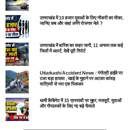
राज्य सरकार का एक सेवानिवृत्त अधिकारी (सचिव या समकक्ष स्तर),
उत्तराखंड में 10 हजार युवाओं के लिए नौकरी का मौका,
एक अनुभवी सामाजिक कार्यकर्ता (10+ वर्षों का अनुभव),
जानिए कब और कहां लगेंगे रोजगार मेले ?
महानिदेशक विद्यालयी शिक्षा,
उत्तराखंड में बारिश का कहर जारी, 11 अगस्त तक कई
एससीईआरटी का निदेशक,
जिलों में अलर्ट, देखें पूरी रिपोर्ट
निदेशक अल्पसंख्यक कल्याण।
सरकार इस प्राधिकरण को सीधे निर्देश दे सकेगी और यदि प्राधिकरण
Uttarkashi Accident News : गंगोत्री हाईवे पर
टला बड़ा हादसा , खाई के मुहाने पर अटका कांवड़
अनुपालन नहीं करता है तो सरकार आदेश लागू करने के लिए स्वतः कार्य कर
यात्रियों से भरा एक पिकअप
सकेगी।
मान्यता के लिए शर्तें
धामी कैबिनेट में 15 प्रस्तावों पर मुहर, मजदूरों, युवाओं
और गौपालकों के लिए गए बड़े फैसले
प्राधिकरण से मान्यता पाने के लिए संस्थानों को कुछ महत्वपूर्ण शर्तों का
पालन करना होगा: