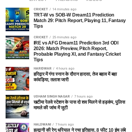
CRICKET
14 minutes ago
TRT-W vs SOB-W Dream11 Prediction
Match 29: Pitch Report, Playing 11, Fantasy
Tips
CRICKET
25 minutes ago
IRE vs AFG Dream11 Prediction 3rd ODI
2026: Match Preview, Pitch Report,
Probable Playing XI, and Fantasy Cricket
Tips
HARIDWAR
4 hours ago
हरिद्वार में गंगा स्नान के दौरान हादसा, तेज बहाव में बहा
जेल नहीं, रेजिडेंशियल कॉम्प्लेक्स जैसा
कांवड़िया, तलाश जारी
होगा माहौल
UDHAM SINGH NAGAR
7 hours ago
खटीमा रेलवे स्टेशन के पास दो शव मिलने से हड़कंप, पुलिस
आलंबन गांव की सबसे खास बात यही होगी कि यहां रहने वाली महिलाओं
मामले की जांच में जुटी
और बच्चों को यह महसूस न हो कि वे किसी जेल या बंद संस्थान में रह रहे
हैं। इसके बजाय पूरा परिसर एक रेजिडेंशियल कॉम्प्लेक्स की तरह विकसित
किया जाएगा, जहां सुरक्षा के साथ रहने, पढ़ाई, दैनिक जीवन और सामाजिक
HALDWANI
7 hours ago
हल्द्वानी की रेणु धरियाल ने रचा इतिहास, 8 फीट 10 इंच लंबे
विकास से जुड़ी सुविधाएं उपलब्ध होंगी।