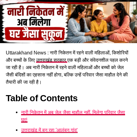
Uttarakhand News : नारी निकेतन में रहने वाली महिलाओं, किशोरियों
और बच्चों के लिए
उत्तराखंड सरकार
एक बड़ी और संवेदनशील पहल करने
जा रही है। अब नारी निकेतन में रहने वाली महिलाओं और बच्चों को जेल
कचहरी कर्मचारी गोविंद सिंह नेगी के मुताबिक, जिस सरकारी आवास में पांच
जैसी बंदिशों का एहसास नहीं होगा, बल्कि उन्हें परिवार जैसा माहौल देने की
परिवार रह रहे हैं, वो फिलहाल पूरी तरह सुरक्षित नहीं है। बोल्डर गिरने से
तैयारी की जा रही है।
भवन को काफी नुकसान पहुंचा है और मौजूदा हालात में वहां रहना जोखिम
भरा हो गया है।
Table of Contents
प्रशासन से तत्काल मदद की मांग
नारी निकेतन में अब जेल जैसा माहौल नहीं, मिलेगा परिवार जैसा
घर!
प्रभावित परिवारों ने प्रशासन से मौके का जल्द निरीक्षण कराने और तत्काल
सुरक्षा इंतजाम करने की मांग की है। इसके साथ ही परिवारों के लिए
उत्तराखंड में बन रहा ‘आलंबन गांव’
वैकल्पिक आवास की व्यवस्था करने और पहाड़ी से लगातार गिर रहे बोल्डरों