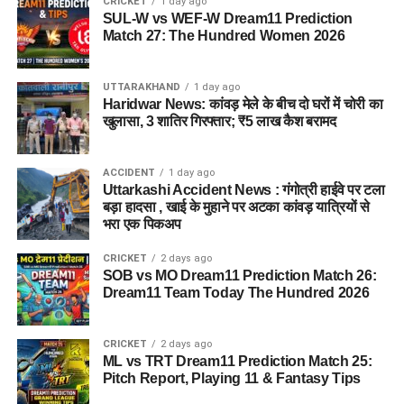
CRICKET
1 day ago
और परिस्थितियां आलंबन गांव के निर्माण के लिए उपयुक्त हैं या नहीं।
SUL-W vs WEF-W Dream11 Prediction
Match 27: The Hundred Women 2026
महिलाओं और बच्चों को मिलेगा नया जीवन
UTTARAKHAND
1 day ago
आलंबन गांव की यह योजना सिर्फ एक नया भवन या परिसर तैयार करने की
Haridwar News: कांवड़ मेले के बीच दो घरों में चोरी का
खुलासा, 3 शातिर गिरफ्तार; ₹5 लाख कैश बरामद
कवायद नहीं है, बल्कि नारी निकेतन में रहने वाली महिलाओं और बच्चों के
प्रति सोच में बदलाव की कोशिश भी है।
ACCIDENT
1 day ago
अगर यह योजना धरातल पर उतरती है तो संस्थागत जीवन की जगह उन्हें
Uttarkashi Accident News : गंगोत्री हाईवे पर टला
परिवार जैसा माहौल, बेहतर स्वतंत्रता और सामाजिक वातावरण मिल
बड़ा हादसा , खाई के मुहाने पर अटका कांवड़ यात्रियों से
भरा एक पिकअप
सकेगा। इससे बच्चों और महिलाओं के मानसिक और सामाजिक विकास में
भी मदद मिलने की उम्मीद है।
CRICKET
2 days ago
SOB vs MO Dream11 Prediction Match 26:
Dream11 Team Today The Hundred 2026
CRICKET
2 days ago
ML vs TRT Dream11 Prediction Match 25:
Pitch Report, Playing 11 & Fantasy Tips