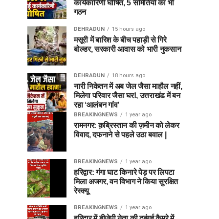
कार्यकारिणी घोषित, 5 समितियों का भी
गठन
DEHRADUN
15 hours ago
मसूरी में बारिश के बीच पहाड़ी से गिरे
बोल्डर, सरकारी आवास को भारी नुकसान
DEHRADUN
18 hours ago
नारी निकेतन में अब जेल जैसा माहौल नहीं,
मिलेगा परिवार जैसा घर!, उत्तराखंड में बन
रहा ‘आलंबन गांव’
BREAKINGNEWS
1 year ago
रामनगर: क़ब्रिस्तान की ज़मीन को लेकर
विवाद, दफनाने से पहले उठा बवाल |
BREAKINGNEWS
1 year ago
हरिद्वार: गंगा घाट किनारे पेड़ पर लिपटा
मिला अजगर, वन विभाग ने किया सुरक्षित
रेस्क्यू
BREAKINGNEWS
1 year ago
हरिद्वार में बीजेपी नेता की दबंगई कैमरे में