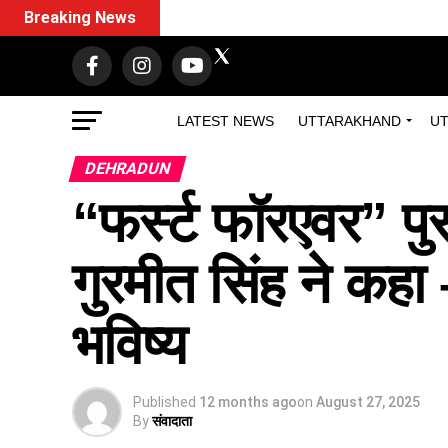
Breaking News
LATEST NEWS
UTTARAKHAND
UT
DEHRADUN
“फर्स्ट फॉरएवर” पु
गुरमीत सिंह ने कहा
भविष्य
Published
12 months ago
on
August 27, 2025
By
संवादाता