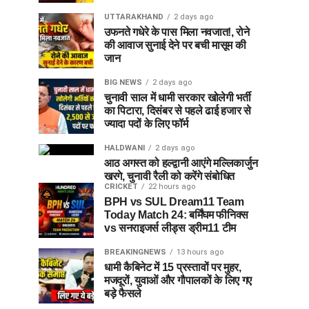
UTTARAKHAND
2 days ago
उफनते गधेरे के पास मिला नवजात!, रोने
की आवाज सुनाई देने पर बची मासूम की
जान
BIG NEWS
2 days ago
चुनावी साल में धामी सरकार खोलेगी भर्ती
का पिटारा, दिसंबर से पहले ढाई हजार से
ज्यादा पदों के लिए फॉर्म
HALDWANI
2 days ago
आठ अगस्त को हल्द्वानी आएंगे मल्लिकार्जुन
खरगे, चुनावी रैली को करेंगे संबोधित
CRICKET
22 hours ago
BPH vs SUL Dream11 Team
Today Match 24: बर्मिंघम फीनिक्स
vs सनराइजर्स लीड्स ड्रीम11 टीम
BREAKINGNEWS
13 hours ago
धामी कैबिनेट में 15 प्रस्तावों पर मुहर,
मजदूरों, युवाओं और गौपालकों के लिए गए
बड़े फैसले