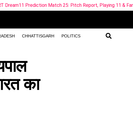
atch 25: Pitch Report, Playing 11 & Fantasy Tips
ML-W 
RADESH
CHHATTISGARH
POLITICS
्यपाल
भारत का