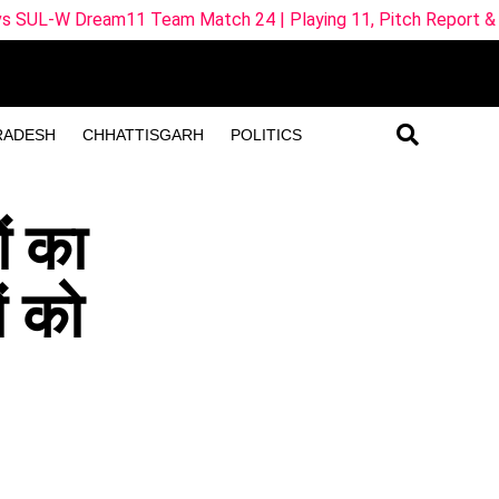
Match 24 | Playing 11, Pitch Report & Fantasy Tips
IR
RADESH
CHHATTISGARH
POLITICS
ों का
ं को