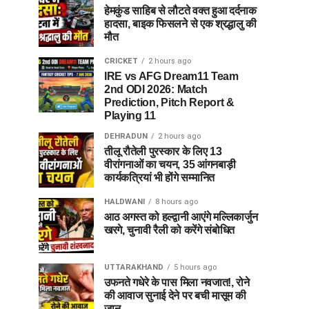
हेमकुंड साहिब से लौटते वक्त हुआ दर्दनाक
हादसा, बाइक फिसलने से एक श्रद्धालु की
मौत
CRICKET
2 hours ago
IRE vs AFG Dream11 Team
2nd ODI 2026: Match
Prediction, Pitch Report &
Playing 11
DEHRADUN
2 hours ago
तीलू रौतेली पुरस्कार के लिए 13
वीरांगनाओं का चयन, 35 आंगनबाड़ी
कार्यकत्रियां भी होंगे सम्मानित
HALDWANI
8 hours ago
आठ अगस्त को हल्द्वानी आएंगे मल्लिकार्जुन
खरगे, चुनावी रैली को करेंगे संबोधित
UTTARAKHAND
5 hours ago
उफनते गधेरे के पास मिला नवजात!, रोने
की आवाज सुनाई देने पर बची मासूम की
जान