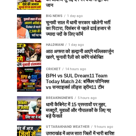
जान
BIG NEWS
1 day ago
चुनावी साल में धामी सरकार खोलेगी भर्ती
का पिटारा, दिसंबर से पहले ढाई हजार से
ज्यादा पदों के लिए फॉर्म
HALDWANI
1 day ago
आठ अगस्त को हल्द्वानी आएंगे मल्लिकार्जुन
खरगे, चुनावी रैली को करेंगे संबोधित
CRICKET
14 hours ago
BPH vs SUL Dream11 Team
Today Match 24: बर्मिंघम फीनिक्स
vs सनराइजर्स लीड्स ड्रीम11 टीम
BREAKINGNEWS
5 hours ago
धामी कैबिनेट में 15 प्रस्तावों पर मुहर,
मजदूरों, युवाओं और गौपालकों के लिए गए
बड़े फैसले
UTTARAKHAND WEATHER
9 hours ago
उत्तराखंड में आज सात जिलों में भारी बारिश