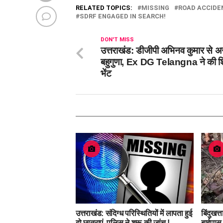
RELATED TOPICS:
MISSING
ROAD ACCIDEN
SDRF ENGAGED IN SEARCH!
DON'T MISS
उत्तराखंड: डीजीपी अभिनव कुमार से अ
बहुगुणा, Ex DG Telangna ने की शि
भेंट
उत्तराखंड: संदिग्ध परिस्थितियों में लापता हुई
बिंदुखत्
दो छात्राएं, पुलिस ने शुरू की जांच !
बाईपास 