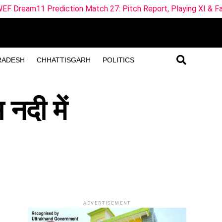
iction Match 27: Pitch Report, Playing XI & Fantasy Tips
RADESH
CHHATTISGARH
POLITICS
नदी में
ADVERTISEMENT