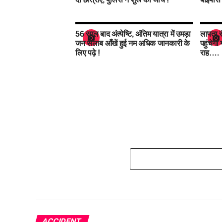
56 साल बाद अंत्येष्टि, अंतिम यात्रा में उमड़ा
लापता स
जन सैलाब आँखें हुई नम अधिक जानकारी के
पहुंचेगा
लिए पढ़े !
राह….
ACCIDENT