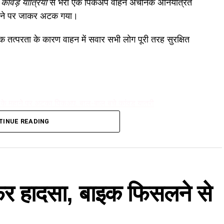
।
कांवड़ यात्रियों
से भरा एक पिकअप वाहन अचानक अनियंत्रित
हाने पर जाकर अटक गया।
त्परता के कारण वाहन में सवार सभी लोग पूरी तरह सुरक्षित
े मुहाने पर अटका पिकअप, बाल-बाल बचे कांवड़ यात्री
TINUE READING
ल
 फिर हादसा, बाइक फिसलने से
रियों को लेकर गंगोत्री धाम की ओर बढ़ रहा था। जैसे ही वाहन
्रण छूट गया।