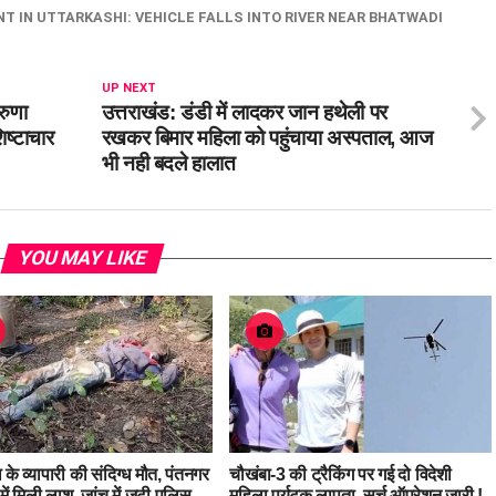
T IN UTTARKASHI: VEHICLE FALLS INTO RIVER NEAR BHATWADI
UP NEXT
रुणा
उत्तराखंड: डंडी में लादकर जान हथेली पर
ष्टाचार
रखकर बिमार महिला को पहुंचाया अस्पताल, आज
भी नही बदले हालात
YOU MAY LIKE
ता के व्यापारी की संदिग्ध मौत, पंतनगर
चौखंबा-3 की ट्रैकिंग पर गई दो विदेशी
में मिली लाश, जांच में जुटी पुलिस….
महिला पर्यटक लापता, सर्च ऑपरेशन जारी !