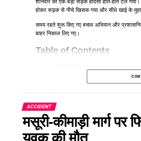
शनिवार को एक बड़ा सड़क हादसा होते-होते टल गया
होकर सड़क से नीचे खिसक गया और सीधे खाई के मु
समय रहते शुरू किए गए बचाव अभियान और प्रशासनिक त
बाहर निकाल लिए गए।
Table of Contents
Uttarkashi Accident News: पापड़गाड़ में खाई क
नियंत्रण खोने से हुआ हादसा
CON
BRO और स्थानीय पुलिस का त्वरित रेस्क्यू
मानसून के दौरान यात्रा में सावधानी बरतने की अपी
ACCIDENT
नियंत्रण खोने से हुआ हादसा
मसूरी-कीमाड़ी मार्ग पर
प्राप्त जानकारी के अनुसार, पिकअप वाहन कांवड़ यात्
युवक की मौत
पापड़गाड़
के समीप पहुँचा, चालक का उस पर से नियंत