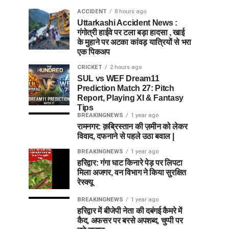
ACCIDENT
8 hours ago
Uttarkashi Accident News :
गंगोत्री हाईवे पर टला बड़ा हादसा , खाई
के मुहाने पर अटका कांवड़ यात्रियों से भरा
एक पिकअप
CRICKET
2 hours ago
SUL vs WEF Dream11
Prediction Match 27: Pitch
Report, Playing XI & Fantasy
Tips
BREAKINGNEWS
1 year ago
रामनगर: क़ब्रिस्तान की ज़मीन को लेकर
विवाद, दफनाने से पहले उठा बवाल |
BREAKINGNEWS
1 year ago
हरिद्वार: गंगा घाट किनारे पेड़ पर लिपटा
मिला अजगर, वन विभाग ने किया सुरक्षित
रेस्क्यू
BREAKINGNEWS
1 year ago
हरिद्वार में बीजेपी नेता की दबंगई कैमरे में
कैद, अफसर पर बरसे अपशब्द, चुप्पी पर