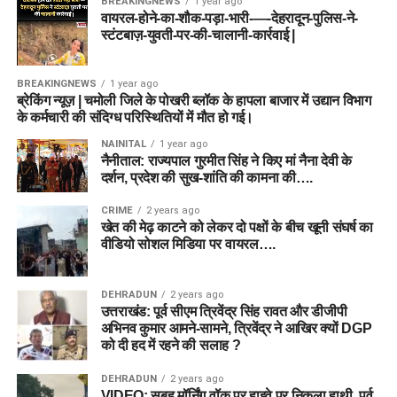
BREAKINGNEWS
1 year ago
वायरल-होने-का-शौक-पड़ा-भारी-—-देहरादून-पुलिस-ने-
स्टंटबाज़-युवती-पर-की-चालानी-कार्रवाई |
BREAKINGNEWS
1 year ago
ब्रेकिंग न्यूज़ | चमोली जिले के पोखरी ब्लॉक के हापला बाजार में उद्यान विभाग
के कर्मचारी की संदिग्ध परिस्थितियों में मौत हो गई।
NAINITAL
1 year ago
नैनीताल: राज्यपाल गुरमीत सिंह ने किए मां नैना देवी के
दर्शन, प्रदेश की सुख-शांति की कामना की….
CRIME
2 years ago
खेत की मेढ़ काटने को लेकर दो पक्षों के बीच खूनी संघर्ष का
वीडियो सोशल मिडिया पर वायरल….
DEHRADUN
2 years ago
उत्तराखंड: पूर्व सीएम त्रिवेंद्र सिंह रावत और डीजीपी
अभिनव कुमार आमने-सामने, त्रिवेंद्र ने आखिर क्यों DGP
को दी हद में रहने की सलाह ?
DEHRADUN
2 years ago
VIDEO: सुबह मॉर्निंग वॉक पर हाइवे पर निकला हाथी, पूर्व