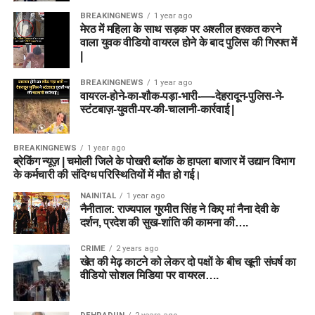
BREAKINGNEWS
1 year ago
मेरठ में महिला के साथ सड़क पर अश्लील हरकत करने
वाला युवक वीडियो वायरल होने के बाद पुलिस की गिरफ्त में
|
BREAKINGNEWS
1 year ago
वायरल-होने-का-शौक-पड़ा-भारी-—-देहरादून-पुलिस-ने-
स्टंटबाज़-युवती-पर-की-चालानी-कार्रवाई |
BREAKINGNEWS
1 year ago
ब्रेकिंग न्यूज़ | चमोली जिले के पोखरी ब्लॉक के हापला बाजार में उद्यान विभाग
के कर्मचारी की संदिग्ध परिस्थितियों में मौत हो गई।
NAINITAL
1 year ago
नैनीताल: राज्यपाल गुरमीत सिंह ने किए मां नैना देवी के
दर्शन, प्रदेश की सुख-शांति की कामना की….
CRIME
2 years ago
खेत की मेढ़ काटने को लेकर दो पक्षों के बीच खूनी संघर्ष का
वीडियो सोशल मिडिया पर वायरल….