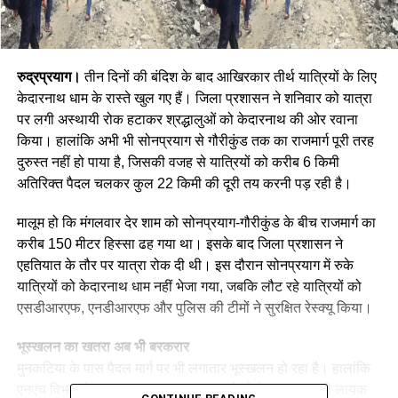
रुद्रप्रयाग।
तीन दिनों की बंदिश के बाद आखिरकार तीर्थ यात्रियों के लिए
केदारनाथ धाम के रास्ते खुल गए हैं। जिला प्रशासन ने शनिवार को यात्रा
पर लगी अस्थायी रोक हटाकर श्रद्धालुओं को केदारनाथ की ओर रवाना
किया। हालांकि अभी भी सोनप्रयाग से गौरीकुंड तक का राजमार्ग पूरी तरह
दुरुस्त नहीं हो पाया है, जिसकी वजह से यात्रियों को करीब 6 किमी
अतिरिक्त पैदल चलकर कुल 22 किमी की दूरी तय करनी पड़ रही है।
मालूम हो कि मंगलवार देर शाम को सोनप्रयाग-गौरीकुंड के बीच राजमार्ग का
करीब 150 मीटर हिस्सा ढह गया था। इसके बाद जिला प्रशासन ने
एहतियात के तौर पर यात्रा रोक दी थी। इस दौरान सोनप्रयाग में रुके
यात्रियों को केदारनाथ धाम नहीं भेजा गया, जबकि लौट रहे यात्रियों को
एसडीआरएफ, एनडीआरएफ और पुलिस की टीमों ने सुरक्षित रेस्क्यू किया।
भूस्खलन का खतरा अब भी बरकरार
मुनकटिया के पास पैदल मार्ग पर भी लगातार भूस्खलन हो रहा है। हालांकि
एनएच विभाग ने युद्धस्तर पर काम कर राजमार्ग को पैदल आवाजाही लायक