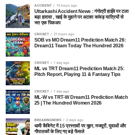
627 मीटर है। वहीं मंदाकिनी नदी भी खतरे के निशान से ऊपर बह रही है।
ACCIDENT
15 hours ago
Uttarkashi Accident News : गंगोत्री हाईवे पर टला
मंदाकिनी का जलस्तर 626.50 मीटर दर्ज किया गया, जबकि खतरे का स्तर
बड़ा हादसा , खाई के मुहाने पर अटका कांवड़ यात्रियों से
626 मीटर निर्धारित है।
भरा एक पिकअप
नदी किनारे रहने वाले लोगों से सतर्क रहने
CRICKET
21 hours ago
SOB vs MO Dream11 Prediction Match 26:
की अपील
Dream11 Team Today The Hundred 2026
प्रशासन ने नदी किनारे रहने वाले लोगों और यात्रा मार्ग पर आवाजाही करने
CRICKET
1 day ago
वाले यात्रियों से सतर्क रहने की अपील की है। लगातार बारिश के बीच
ML vs TRT Dream11 Prediction Match 25:
भूस्खलन की घटनाओं को देखते हुए संवेदनशील क्षेत्रों में निगरानी बढ़ा दी गई
Pitch Report, Playing 11 & Fantasy Tips
है।
CRICKET
1 day ago
ML-W vs TRT-W Dream11 Prediction Match
25 | The Hundred Women 2026
BREAKINGNEWS
2 days ago
धामी कैबिनेट में 15 प्रस्तावों पर मुहर, मजदूरों, युवाओं और
गौपालकों के लिए गए बड़े फैसले