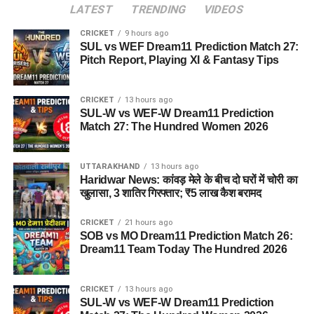
LATEST
TRENDING
VIDEOS
CRICKET
9 hours ago
SUL vs WEF Dream11 Prediction Match 27:
Pitch Report, Playing XI & Fantasy Tips
CRICKET
13 hours ago
SUL-W vs WEF-W Dream11 Prediction
Match 27: The Hundred Women 2026
UTTARAKHAND
13 hours ago
Haridwar News: कांवड़ मेले के बीच दो घरों में चोरी का
खुलासा, 3 शातिर गिरफ्तार; ₹5 लाख कैश बरामद
CRICKET
21 hours ago
SOB vs MO Dream11 Prediction Match 26:
Dream11 Team Today The Hundred 2026
CRICKET
13 hours ago
SUL-W vs WEF-W Dream11 Prediction