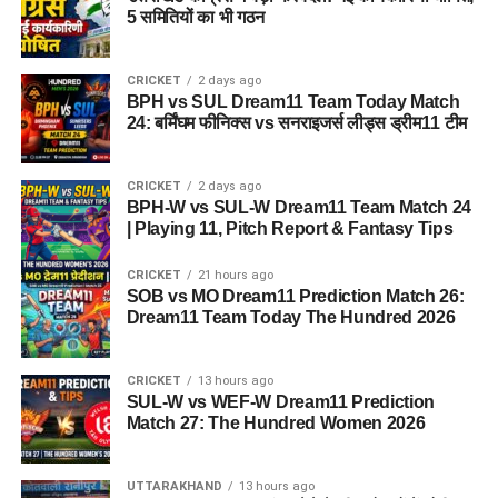
5 समितियों का भी गठन
CRICKET
2 days ago
BPH vs SUL Dream11 Team Today Match
24: बर्मिंघम फीनिक्स vs सनराइजर्स लीड्स ड्रीम11 टीम
CRICKET
2 days ago
BPH-W vs SUL-W Dream11 Team Match 24
| Playing 11, Pitch Report & Fantasy Tips
CRICKET
21 hours ago
SOB vs MO Dream11 Prediction Match 26:
Dream11 Team Today The Hundred 2026
CRICKET
13 hours ago
SUL-W vs WEF-W Dream11 Prediction
Match 27: The Hundred Women 2026
UTTARAKHAND
13 hours ago