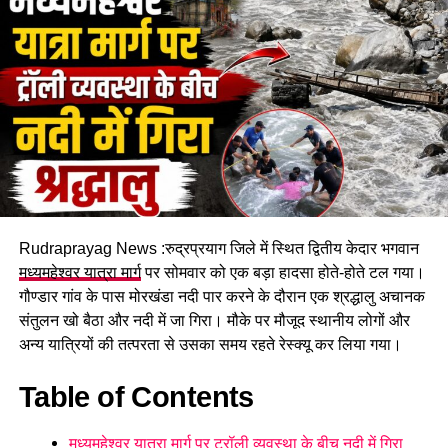
कहे जा सकते। लेकिन सावधानी और सुरक्षा इंतज़ामों के साथ तीर्थ
यात्रियों को धाम की ओर भेजा जा रहा है। प्रशासन की कोशिश है कि जल्द
से जल्द मार्ग को पूरी तरह वाहनों के लिए भी चालू किया जा सके।
RELATED TOPICS:
UP NEXT
चमोली में बड़ा हादसा टला: हेलंग डैम साइट पर पहाड़ टूटा, मची
अफरा-तफरी
DON'T MISS
अब साल भर नहीं खोद सकेंगे सड़कें! उत्तराखंड में आ रही नई नीति
Rudraprayag News :रुद्रप्रयाग जिले में स्थित द्वितीय केदार भगवान
मध्यमहेश्वर यात्रा मार्ग
पर सोमवार को एक बड़ा हादसा होते-होते टल गया।
गौण्डार गांव के पास मोरखंडा नदी पार करने के दौरान एक श्रद्धालु अचानक
संतुलन खो बैठा और नदी में जा गिरा। मौके पर मौजूद स्थानीय लोगों और
अन्य यात्रियों की तत्परता से उसका समय रहते रेस्क्यू कर लिया गया।
Table of Contents
मध्यमहेश्वर यात्रा मार्ग पर ट्रॉली व्यवस्था के बीच नदी में गिरा