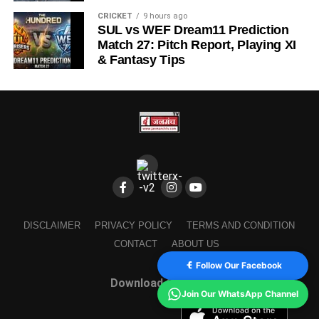
CRICKET
9 hours ago
SUL vs WEF Dream11 Prediction
Match 27: Pitch Report, Playing XI
& Fantasy Tips
DISCLAIMER
PRIVACY POLICY
TERMS AND CONDITION
CONTACT
ABOUT US
Follow Our Facebook
Download Our App
Join Our WhatsApp Channel