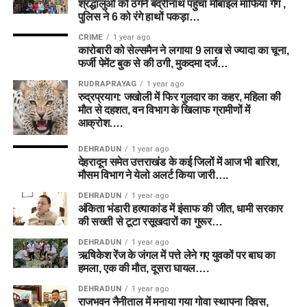
श्रद्धालुओं को ठगने बद्रीनाथ पहुंचा मोबाइल माफिया गैंग ,
पुलिस ने 6 को रंगे हाथों पकड़ा…
CRIME
1 year ago
कारोबारी को सेल्समैन ने लगाया 9 लाख से ज्यादा का चूना,
फर्जी पेमेंट बुक से की ठगी, मुकदमा दर्ज…
RUDRAPRAYAG
1 year ago
रुद्रप्रयाग: जखोली में फिर गुलदार का कहर, महिला की
मौत से दहशत, वन विभाग के खिलाफ ग्रामीणों में
आक्रोश….
DEHRADUN
1 year ago
देहरादून समेत उत्तराखंड के कई जिलों में आज भी बारिश,
मौसम विभाग ने येलो अलर्ट किया जारी….
DEHRADUN
1 year ago
अंकिता भंडारी हत्याकांड में इंसाफ की जीत, धामी सरकार
की सख्ती से टूटा रसूखदारों का गुरूर…
DEHRADUN
1 year ago
ऋषिकेश रेंज के जंगल में पत्ते लेने गए युवकों पर बाघ का
हमला, एक की मौत, दूसरा घायल….
DEHRADUN
1 year ago
राजभवन नैनीताल में मनाया गया गोवा स्थापना दिवस,