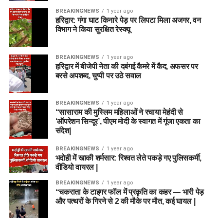
BREAKINGNEWS
1 year ago
हरिद्वार: गंगा घाट किनारे पेड़ पर लिपटा मिला अजगर, वन
विभाग ने किया सुरक्षित रेस्क्यू
BREAKINGNEWS
1 year ago
हरिद्वार में बीजेपी नेता की दबंगई कैमरे में कैद, अफसर पर
बरसे अपशब्द, चुप्पी पर उठे सवाल
BREAKINGNEWS
1 year ago
“सासाराम की मुस्लिम महिलाओं ने रचाया मेहंदी से
‘ऑपरेशन सिन्दूर’, पीएम मोदी के स्वागत में गूंजा एकता का
संदेश|
BREAKINGNEWS
1 year ago
भदोही में खाकी शर्मसार: रिश्वत लेते पकड़े गए पुलिसकर्मी,
वीडियो वायरल |
BREAKINGNEWS
1 year ago
“चकराता के टाइगर फॉल में प्रकृति का कहर — भारी पेड़
और पत्थरों के गिरने से 2 की मौके पर मौत, कई घायल |