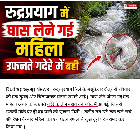
स्थानीय लोगों ने दिखाई बहादुरी
घटना के तुरंत बाद आसपास मौजूद लोगों ने बिना समय गंवाए राहत एवं बचाव
अभियान शुरू किया। काफी मशक्कत के बाद घायल श्रद्धालु को नदी से
सुरक्षित बाहर निकाला गया और प्राथमिक उपचार उपलब्ध कराया गया।
बताया जा रहा है कि वह घायल है और उसकी स्थिति गंभीर बनी हुई है।
Rudraprayag News : रुद्रप्रयाग जिले के बसुकेदार क्षेत्र से रविवार
यात्रा मार्ग पर बढ़ा जोखिम
को एक दुखद और चिंताजनक घटना सामने आई। घास लेने जंगल गई एक
महिला अचानक उफनते
गदेरे के तेज बहाव की चपेट में
आ गई, जिससे
अस्थायी पुल बह जाने के बाद ट्रॉली ही नदी पार करने का एकमात्र साधन
उसकी मौके पर ही बह जाने की सूचना मिली। करीब डेढ़ घंटे तक चले सर्च
बनी हुई है। बड़ी संख्या में श्रद्धालुओं के एकत्र होने से यात्रा मार्ग पर
ऑपरेशन के बाद महिला का शव घटनास्थल से कुछ दूरी पर बरामद कर
अव्यवस्था और सुरक्षा संबंधी चुनौतियां भी बढ़ गई हैं। ऐसे में किसी भी समय
लिया गया।
बड़ा हादसा होने की आशंका बनी हुई है।