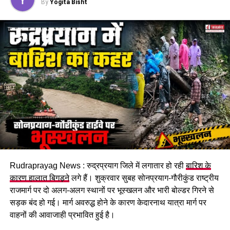
By
Yogita Bisht
आपातकालीन परिचालन केंद्र के निर्देश पर जल पुलिस, स्टेट डिजास्टर
रिस्पांस फोर्स (SDRF) और डिस्ट्रिक्ट डिजास्टर रिस्पांस फोर्स
(DDRF) बसुकेदार की टीमों को तुरंत घटनास्थल के लिए रवाना किया
गया। बचाव दल ने गदेरे और आसपास के क्षेत्रों में व्यापक स्तर पर तलाश
अभियान चलाया।
Rudraprayag News : रुद्रप्रयाग जिले में लगातार हो रही
बारिश के
कारण हालात बिगड़ने
लगे हैं। शुक्रवार सुबह सोनप्रयाग-गौरीकुंड राष्ट्रीय
राजमार्ग पर दो अलग-अलग स्थानों पर भूस्खलन और भारी बोल्डर गिरने से
सड़क बंद हो गई। मार्ग अवरुद्ध होने के कारण केदारनाथ यात्रा मार्ग पर
वाहनों की आवाजाही प्रभावित हुई है।