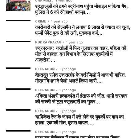
CHAMOLI
1 year ago
श्रद्धालुओं को ठगने बद्रीनाथ पहुंचा मोबाइल माफिया गैंग ,
पुलिस ने 6 को रंगे हाथों पकड़ा…
CRIME
1 year ago
कारोबारी को सेल्समैन ने लगाया 9 लाख से ज्यादा का चूना,
फर्जी पेमेंट बुक से की ठगी, मुकदमा दर्ज…
RUDRAPRAYAG
1 year ago
रुद्रप्रयाग: जखोली में फिर गुलदार का कहर, महिला की
मौत से दहशत, वन विभाग के खिलाफ ग्रामीणों में
आक्रोश….
DEHRADUN
1 year ago
देहरादून समेत उत्तराखंड के कई जिलों में आज भी बारिश,
मौसम विभाग ने येलो अलर्ट किया जारी….
DEHRADUN
1 year ago
अंकिता भंडारी हत्याकांड में इंसाफ की जीत, धामी सरकार
की सख्ती से टूटा रसूखदारों का गुरूर…
DEHRADUN
1 year ago
ऋषिकेश रेंज के जंगल में पत्ते लेने गए युवकों पर बाघ का
हमला, एक की मौत, दूसरा घायल….
DEHRADUN
1 year ago
राजभवन नैनीताल में मनाया गया गोवा स्थापना दिवस,