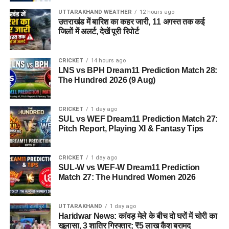
रहा है।
UTTARAKHAND WEATHER
12 hours ago
उत्तराखंड में बारिश का कहर जारी, 11 अगस्त तक कई
2. आरोपी पर क्या आरोप हैं?
जिलों में अलर्ट, देखें पूरी रिपोर्ट
आरोपी पर खुद को केंद्र सरकार, गृह मंत्रालय, रक्षा मंत्रालय और भारतीय
CRICKET
14 hours ago
सेना का वरिष्ठ अधिकारी बताकर लोगों से ठगी करने का आरोप है।
LNS vs BPH Dream11 Prediction Match 28:
The Hundred 2026 (9 Aug)
3. शिकायत किसने दर्ज कराई थी?
दिल्ली निवासी एक युवती ने शिकायत दर्ज कराई थी। आरोप है कि आरोपी ने
CRICKET
1 day ago
SUL vs WEF Dream11 Prediction Match 27:
प्रभावशाली सरकारी संपर्कों का झांसा देकर उससे करीब 4.5 लाख रुपये
Pitch Report, Playing XI & Fantasy Tips
ठग लिए।
4. आरोपी लोगों को कैसे झांसे में लेता था?
CRICKET
1 day ago
SUL-W vs WEF-W Dream11 Prediction
Match 27: The Hundred Women 2026
पुलिस के अनुसार, आरोपी अलग-अलग लोगों के सामने अपनी पहचान
बदलता था और खुद को कभी गृह मंत्रालय, कभी रक्षा मंत्रालय तो कभी
सेना का वरिष्ठ अधिकारी बताकर लोगों का भरोसा जीतता था।
UTTARAKHAND
1 day ago
Haridwar News: कांवड़ मेले के बीच दो घरों में चोरी का
खुलासा, 3 शातिर गिरफ्तार; ₹5 लाख कैश बरामद
5. पुलिस को आरोपी के पास से क्या बरामद