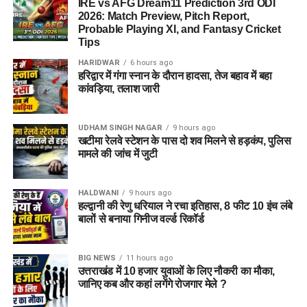
IRE vs AFG Dream11 Prediction 3rd ODI
2026: Match Preview, Pitch Report,
Probable Playing XI, and Fantasy Cricket
पुलिस द्वारा की गई तलाशी में आरोपी के पास से सेना की वर्दी, बैज, कैप और
Tips
वॉकी-टॉकी बरामद किए गए हैं। शुरुआती जांच के अनुसार, इन वस्तुओं का
इस्तेमाल वो लोगों का भरोसा जीतने और खुद को प्रभावशाली अधिकारी
HARIDWAR
6 hours ago
हरिद्वार में गंगा स्नान के दौरान हादसा, तेज बहाव में बहा
साबित करने के लिए करता था।
कांवड़िया, तलाश जारी
पुलिस मामले की जांच में जुटी
UDHAM SINGH NAGAR
9 hours ago
फिलहाल पुलिस ने मामला दर्ज कर जांच आगे बढ़ा दी है। अधिकारियों का
खटीमा रेलवे स्टेशन के पास दो शव मिलने से हड़कंप, पुलिस
कहना है कि जांच के दौरान यदि अन्य पीड़ित सामने आते हैं तो उनके बयान
मामले की जांच में जुटी
भी दर्ज किए जाएंगे और मामले के सभी पहलुओं की गहन पड़ताल की जाएगी।
HALDWANI
9 hours ago
FAQs (EX Ias Son Yashvardhan Arrested)
हल्द्वानी की रेणु धरियाल ने रचा इतिहास, 8 फीट 10 इंच लंबे
बालों से बनाया गिनीज वर्ल्ड रिकॉर्ड
1. क्या देहरादून पुलिस ने पूर्व मुख्य सचिव के बेटे
को गिरफ्तार किया है ?
BIG NEWS
11 hours ago
उत्तराखंड में 10 हजार युवाओं के लिए नौकरी का मौका,
हां देहरादून पुलिस ने यशवर्धन नाम के युवक को गिरफ्तार किया है, जो
जानिए कब और कहां लगेंगे रोजगार मेले ?
उत्तराखंड के पूर्व मुख्य सचिव और पूर्व आईएएस अधिकारी का बेटा बताया जा