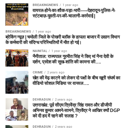
BREAKINGNEWS
1 year ago
वायरल-होने-का-शौक-पड़ा-भारी-—-देहरादून-पुलिस-ने-
स्टंटबाज़-युवती-पर-की-चालानी-कार्रवाई |
BREAKINGNEWS
1 year ago
ब्रेकिंग न्यूज़ | चमोली जिले के पोखरी ब्लॉक के हापला बाजार में उद्यान विभाग
के कर्मचारी की संदिग्ध परिस्थितियों में मौत हो गई।
NAINITAL
1 year ago
नैनीताल: राज्यपाल गुरमीत सिंह ने किए मां नैना देवी के
दर्शन, प्रदेश की सुख-शांति की कामना की….
CRIME
2 years ago
खेत की मेढ़ काटने को लेकर दो पक्षों के बीच खूनी संघर्ष का
वीडियो सोशल मिडिया पर वायरल….
DEHRADUN
2 years ago
उत्तराखंड: पूर्व सीएम त्रिवेंद्र सिंह रावत और डीजीपी
अभिनव कुमार आमने-सामने, त्रिवेंद्र ने आखिर क्यों DGP
को दी हद में रहने की सलाह ?
DEHRADUN
2 years ago