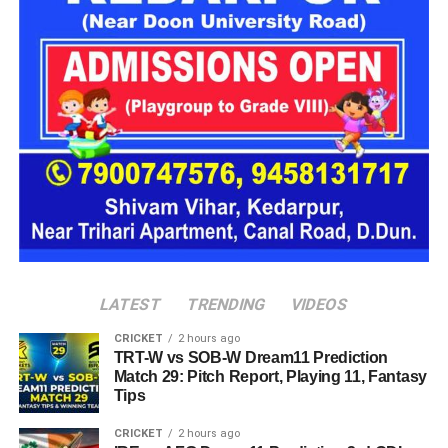
पहचान
पूछताछ में ये बात सामने आई कि आरोपी अलग-अलग लोगों के सामने अपनी
पहचान बदलता था। कभी वो खुद को गृह मंत्रालय का अधिकारी बताता,
कभी रक्षा मंत्रालय से जुड़ा अफसर और कभी भारतीय सेना का वरिष्ठ
अधिकारी होने का दावा करता था।
देहरादून पुलिस ने किया गिरफ्तार
देहरादून पुलिस
को ये भी जानकारी मिली है कि वो कई होटलों में ठहरने के
बाद भुगतान किए बिना चला जाता था और होटल कर्मचारियों व सुरक्षा
कर्मियों के साथ भी कथित तौर पर धोखाधड़ी करता था।
LATEST
TRENDING
VIDEOS
CRICKET
2 hours ago
TRT-W vs SOB-W Dream11 Prediction
Match 29: Pitch Report, Playing 11, Fantasy
Tips
CRICKET
2 hours ago