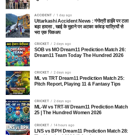
हुआ?
ACCIDENT
1 day ago
Uttarkashi Accident News : गंगोत्री हाईवे पर टला
तलाशी के दौरान आरोपी के पास से सेना की वर्दी, बैज, कैप और वॉकी-टॉकी
बड़ा हादसा , खाई के मुहाने पर अटका कांवड़ यात्रियों से
बरामद किए गए हैं।
भरा एक पिकअप
TRT-W vs SOB-W Dream11 Prediction Match 29:
CRICKET
2 days ago
SOB vs MO Dream11 Prediction Match 26:
Pitch Report, Playing 11, Fantasy Tips
Dream11 Team Today The Hundred 2026
IRE vs AFG Dream11 Prediction 3rd ODI 2026:
Match Preview, Pitch Report, Probable Playing XI,
CRICKET
2 days ago
and Fantasy Cricket Tips
ML vs TRT Dream11 Prediction Match 25:
Pitch Report, Playing 11 & Fantasy Tips
हरिद्वार में गंगा स्नान के दौरान हादसा, तेज बहाव में बहा कांवड़िया,
तलाश जारी
CRICKET
2 days ago
खटीमा रेलवे स्टेशन के पास दो शव मिलने से हड़कंप, पुलिस मामले
ML-W vs TRT-W Dream11 Prediction Match
की जांच में जुटी
25 | The Hundred Women 2026
हल्द्वानी की रेणु धरियाल ने रचा इतिहास, 8 फीट 10 इंच लंबे बालों
CRICKET
14 hours ago
से बनाया गिनीज वर्ल्ड रिकॉर्ड
LNS vs BPH Dream11 Prediction Match 28: