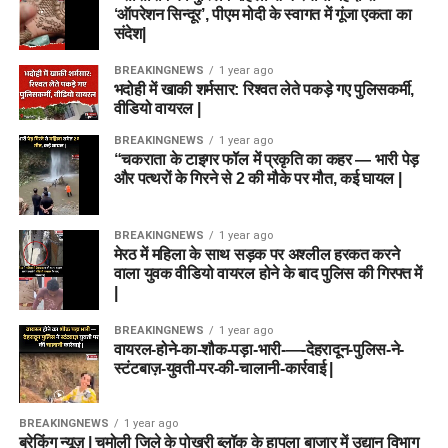
‘ऑपरेशन सिन्दूर’, पीएम मोदी के स्वागत में गूंजा एकता का
संदेश|
BREAKINGNEWS
1 year ago
भदोही में खाकी शर्मसार: रिश्वत लेते पकड़े गए पुलिसकर्मी,
वीडियो वायरल |
BREAKINGNEWS
1 year ago
“चकराता के टाइगर फॉल में प्रकृति का कहर — भारी पेड़
और पत्थरों के गिरने से 2 की मौके पर मौत, कई घायल |
BREAKINGNEWS
1 year ago
मेरठ में महिला के साथ सड़क पर अश्लील हरकत करने
वाला युवक वीडियो वायरल होने के बाद पुलिस की गिरफ्त में
|
BREAKINGNEWS
1 year ago
वायरल-होने-का-शौक-पड़ा-भारी-—-देहरादून-पुलिस-ने-
स्टंटबाज़-युवती-पर-की-चालानी-कार्रवाई |
BREAKINGNEWS
1 year ago
ब्रेकिंग न्यूज़ | चमोली जिले के पोखरी ब्लॉक के हापला बाजार में उद्यान विभाग