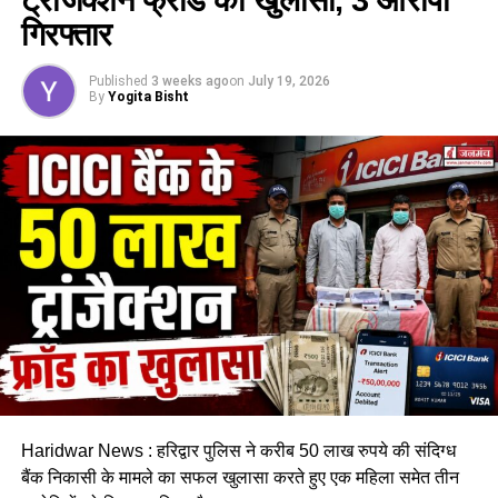
ग्राम प्रधानों को जल्द मिलेगी प्रोत्साहन राशि, प्रस्ताव तैयार कर
गिरफ्तार
शासन को भेजा।
Published
3 weeks ago
on
July 19, 2026
By
Yogita Bisht
Haridwar News : हरिद्वार पुलिस ने करीब 50 लाख रुपये की संदिग्ध
बैंक निकासी के मामले का सफल खुलासा करते हुए एक महिला समेत तीन